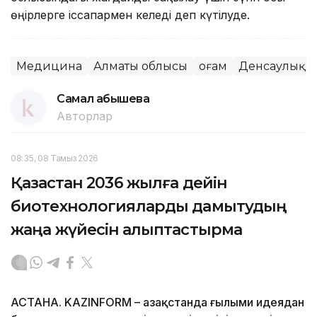
өңірлерге іссапармен келеді деп күтілуде.
Медицина
Алматы облысы
Қоғам
Денсаулық
Самал Қабышева
Авторлар
08:35, 08 Тамыз 2026
Қазақстан 2036 жылға дейін
биотехнологияларды дамытудың
жаңа жүйесін қалыптастырмақ
АСТАНА. KAZINFORM – Қазақстанда ғылыми идеядан