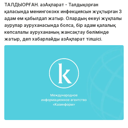
ТАЛДЫҚОРҒАН. ҚазАқпарат - Талдықорған
қаласында менингококк инфекциясын жұқтырған 3
адам ем қабылдап жатыр. Олардың екеуі жұқпалы
аурулар ауруханасында болса, бір адам қалалық
көпсалалы аурухананың жансақтау бөлімінде
жатыр, деп хабарлайды ҚазАқпарат тілшісі.