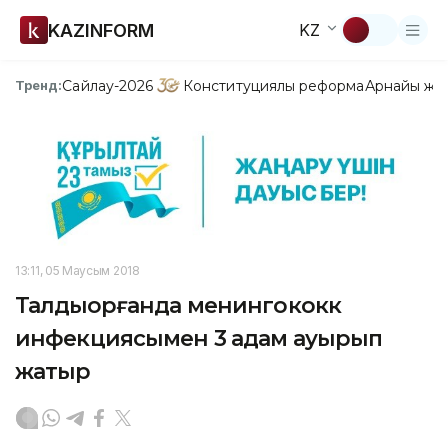
KAZINFORM
KZ
Сайлау-2026
Конституциялық реформа
Арнайы жо
Тренд:
13:11, 05 Маусым 2018
Талдықорғанда менингококк
инфекциясымен 3 адам ауырып
жатыр