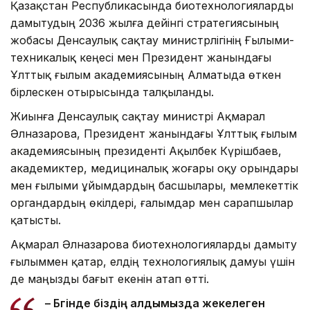
Қазақстан Республикасында биотехнологияларды
дамытудың 2036 жылға дейінгі стратегиясының
жобасы Денсаулық сақтау министрлігінің Ғылыми-
техникалық кеңесі мен Президент жанындағы
Ұлттық ғылым академиясының Алматыда өткен
бірлескен отырысында талқыланды.
Жиынға Денсаулық сақтау министрі Ақмарал
Әлназарова, Президент жанындағы Ұлттық ғылым
академиясының президенті Ақылбек Күрішбаев,
академиктер, медициналық жоғары оқу орындары
мен ғылыми ұйымдардың басшылары, мемлекеттік
органдардың өкілдері, ғалымдар мен сарапшылар
қатысты.
Ақмарал Әлназарова биотехнологияларды дамыту
ғылыммен қатар, елдің технологиялық дамуы үшін
де маңызды бағыт екенін атап өтті.
– Бүгінде біздің алдымызда жекелеген