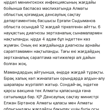
Өңірдегі менингококк инфекциясының жағдайы
бойынша баспасөз мәслихатында Алматы
облыстық қоғамдық денсаулық сақтау
департаментінің басшысы Ерғали Сыдыманов
облыста осындай 12 жағдай тіркелгенін айтты. 6
науқастың диагнозы зертханалық сынамалармен
нақтыланды. Өңірде 4 адам бұл індеттен көз
жұмған. Оның екі жағдайында диагнозы арнайы
сараптамамен нақтыланды. Тағы екі жағдайдың
зертханалық сараптама нәтижелері әлі дайын
болған жоқ.
Мамандардың айтуынша, өңірде жағдай тұрақты.
Бірақ халық көп жиналатын орындарда алдын-алу
шаралары жүргізіліп жатыр. Сондай-ақ, індетке
қарсы вакцина тек Алматы қаласында ғана
сатылымда бар. ҚР Денсаулық сақтау министрі
Елжан Біртанов Алматы қаласы мен Алматы
облысындағы жағдайды бақылау үшін бүгін осы