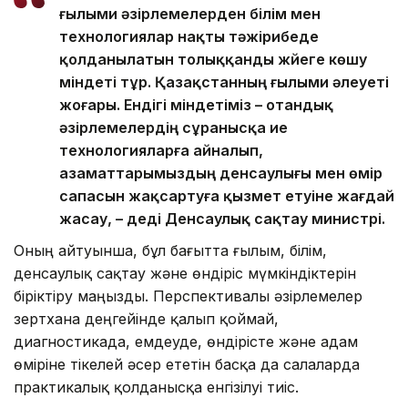
ғылыми әзірлемелерден білім мен
технологиялар нақты тәжірибеде
қолданылатын толыққанды жүйеге көшу
міндеті тұр. Қазақстанның ғылыми әлеуеті
жоғары. Ендігі міндетіміз – отандық
әзірлемелердің сұранысқа ие
технологияларға айналып,
азаматтарымыздың денсаулығы мен өмір
сапасын жақсартуға қызмет етуіне жағдай
жасау, – деді Денсаулық сақтау министрі.
Оның айтуынша, бұл бағытта ғылым, білім,
денсаулық сақтау және өндіріс мүмкіндіктерін
біріктіру маңызды. Перспективалы әзірлемелер
зертхана деңгейінде қалып қоймай,
диагностикада, емдеуде, өндірісте және адам
өміріне тікелей әсер ететін басқа да салаларда
практикалық қолданысқа енгізілуі тиіс.