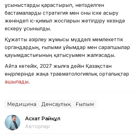
ұсыныстарды қарастырып, негізделген
бастамаларды стратегия мен оны іске асыру
жөніндегі іс-қимыл жоспарын жетілдіру кезінде
ескеру ұсынылды.
Құжатты әзірлеу жұмысы мүдделі мемлекеттік
органдардың, ғылыми ұйымдар мен сарапшылар
қауымдастығының қатысуымен жалғасады.
Айта кетейік, 2027 жылға дейін Қазақстан
өңірлерінде жаңа травматологиялық орталықтар
ашылады
.
Медицина
Денсаулық
Ғылым
Асхат Райқұл
Авторлар