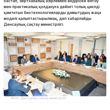
бастап, зертханалық әзірлемені өндіріске енгізу
мен практикалық қолдануға дейінгі толық циклді
қамтитын биотехнологияларды дамытудың жаңа
моделі қалыптастырылмақ, деп хабарлайды
Денсаулық сақтау министрлігі.
Фото: Денсаулық сақтау министрлігі