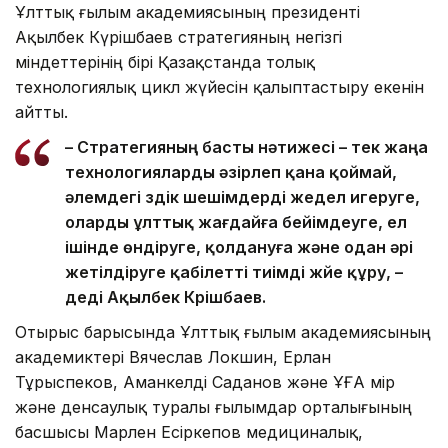
Ұлттық ғылым академиясының президенті
Ақылбек Күрішбаев стратегияның негізгі
міндеттерінің бірі Қазақстанда толық
технологиялық цикл жүйесін қалыптастыру екенін
айтты.
– Стратегияның басты нәтижесі – тек жаңа
технологияларды әзірлеп қана қоймай,
әлемдегі үздік шешімдерді жедел игеруге,
оларды ұлттық жағдайға бейімдеуге, ел
ішінде өндіруге, қолдануға және одан әрі
жетілдіруге қабілетті тиімді жүйе құру, –
деді Ақылбек Күрішбаев.
Отырыс барысында Ұлттық ғылым академиясының
академиктері Вячеслав Локшин, Ерлан
Тұрыспеков, Аманкелді Саданов және ҰҒА Өмір
және денсаулық туралы ғылымдар орталығының
басшысы Марлен Есіркепов медициналық,