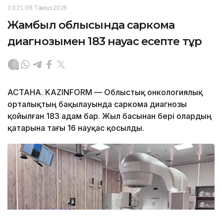
03:21, 08 Тамыз 2026
Жамбыл облысында саркома
диагнозымен 183 науқас есепте тұр
АСТАНА. KAZINFORM — Облыстық онкологиялық
орталықтың бақылауында саркома диагнозы
қойылған 183 адам бар. Жыл басынан бері олардың
қатарына тағы 16 науқас қосылды.