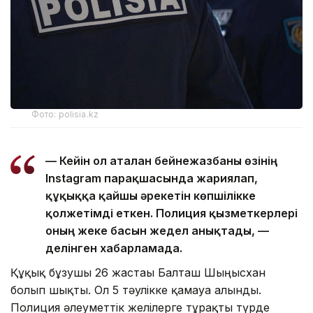
Фото: polisia.kz
— Кейін ол аталған бейнежазбаны өзінің
Instagram парақшасында жариялап,
құқыққа қайшы әрекетін көпшілікке
қолжетімді еткен. Полиция қызметкерлері
оның жеке басын жедел анықтады, —
делінген хабарламада.
Құқық бұзушы 26 жастағы Балташ Шыңғысхан
болып шықты. Ол 5 тәулікке қамауға алынды.
Полиция әлеуметтік желілерге тұрақты түрде