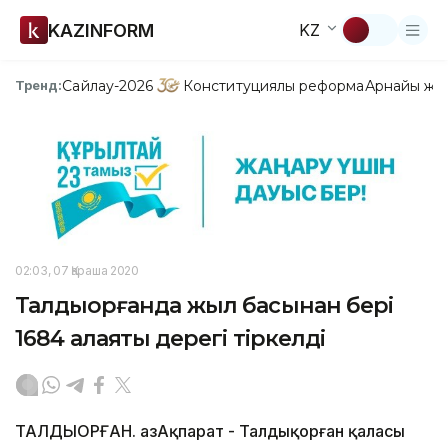
KAZINFORM
KZ
Сайлау-2026
Конституциялық реформа
Арнайы жо
Тренд:
02:03, 07 Қараша 2020
Талдықорғанда жыл басынан бері
1684 алаяқтық дерегі тіркелді
ТАЛДЫҚОРҒАН. ҚазАқпарат - Талдықорған қаласы