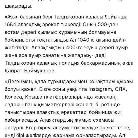
шақырады.
«Жыл басынан бері Талдықорған қаласы бойынша
1684 алаяқтық әрекет тіркелді. Оның 500-ден
астам дерегі қылмыс құрамының болмауына
байланысты тоқтатылды. Ал 1040 іс аяғына дейін
жеткізілді. Алаяқтықтың 400-ге жуық дерегі ауыр
және аса ауыр санатына жатады»,- деді
Талдықорған қалалық полиция басқармасының өкілі
Қайрат Баймұханов.
«Дегенмен, қала тұрғындары мен қонақтары қырағы
болуы қажет. Бізге соңғы уақытта Instagram, ОЛХ,
Колеса, Крыша платформаларында жасалған,
өздерін банк қызметкерлері және т. б. ретінде
таныстырған алаяқтық әрекеттері бойынша жиі
хабарласады. Алаяқтардың жұмыс схемасы
әртүрлі. Егер біреуі әлеуметтік желіде әрекет етсе,
енді бірі желілерде жарнама орналастырады. Ал