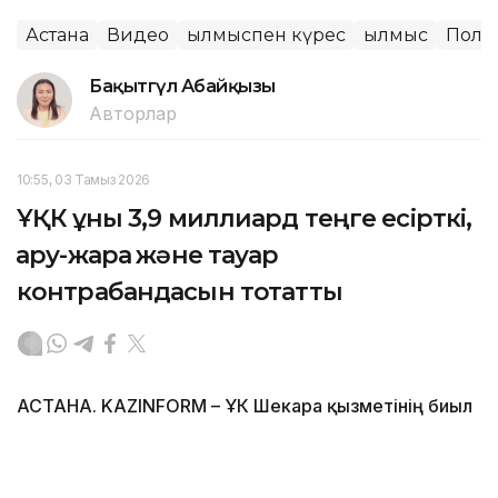
Астана
Видео
Қылмыспен күрес
Қылмыс
Поли
Бақытгүл Абайқызы
Авторлар
10:55, 03 Тамыз 2026
ҰҚК құны 3,9 миллиард теңге есірткі,
қару-жарақ және тауар
контрабандасын тоқтатты
АСТАНА. KAZINFORM – ҰҚК Шекара қызметінің биыл
шілдедегі іс-қимыл нәтижесі жарияланды.