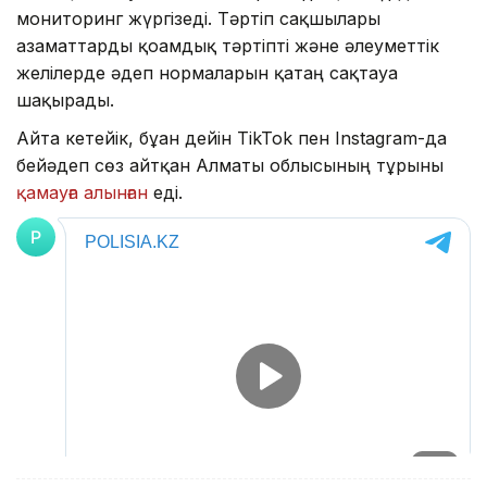
мониторинг жүргізеді. Тәртіп сақшылары
азаматтарды қоғамдық тәртіпті және әлеуметтік
желілерде әдеп нормаларын қатаң сақтауға
шақырады.
Айта кетейік, бұған дейін TikTok пен Instagram-да
бейәдеп сөз айтқан Алматы облысының тұрғыны
қамауға алынған
еді.