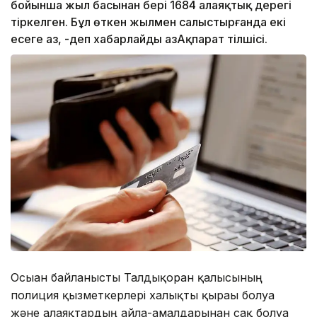
бойынша жыл басынан бері 1684 алаяқтық дерегі
тіркелген. Бұл өткен жылмен салыстырғанда екі
есеге аз, -деп хабарлайды ҚазАқпарат тілшісі.
Осыған байланысты Талдықорған қалысының
полиция қызметкерлері халықты қырағы болуға
және алаяқтардың айла-амалдарынан сақ болуға