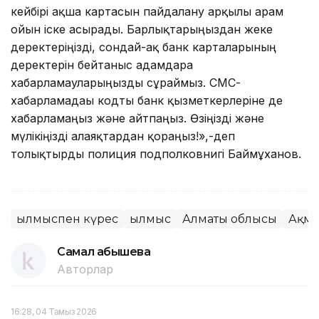
кейбірі ақша картасын пайдалану арқылы арам
ойын іске асырады. Барлықтарыңыздан жеке
деректеріңізді, сондай-ақ банк карталарының
деректерін бейтаныс адамдарға
хабарламауларыңызды сұраймыз. СМС-
хабарламадағы кодты банк қызметкерлеріне де
хабарламаңыз және айтпаңыз. Өзіңізді және
мүлікіңізді алаяқтардан қорғаңыз!»,-деп
толықтырды полиция подполковнигі Баймұханов.
Қылмыспен күрес
Қылмыс
Алматы облысы
Ақмо
Самал Қабышева
Авторлар
16:28, 04 Тамыз 2026