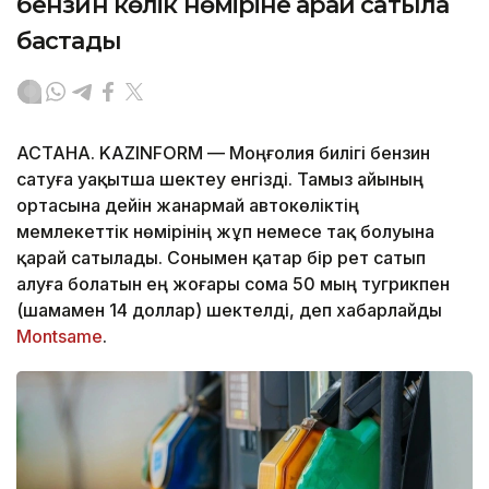
бензин көлік нөміріне қарай сатыла
бастады
АСТАНА. KAZINFORM — Моңғолия билігі бензин
сатуға уақытша шектеу енгізді. Тамыз айының
ортасына дейін жанармай автокөліктің
мемлекеттік нөмірінің жұп немесе тақ болуына
қарай сатылады. Сонымен қатар бір рет сатып
алуға болатын ең жоғары сома 50 мың тугрикпен
(шамамен 14 доллар) шектелді, деп хабарлайды
Montsame
.