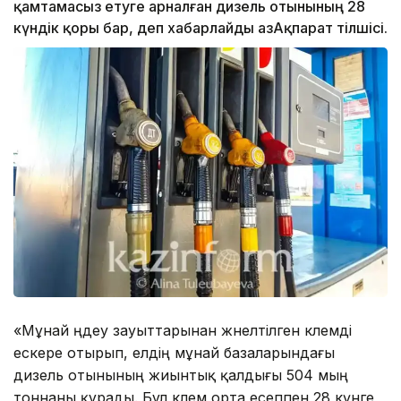
қамтамасыз етуге арналған дизель отынының 28
күндік қоры бар, деп хабарлайды ҚазАқпарат тілшісі.
«Мұнай өңдеу зауыттарынан жөнелтілген көлемді
ескере отырып, елдің мұнай базаларындағы
дизель отынының жиынтық қалдығы 504 мың
тоннаны құрады. Бұл көлем орта есеппен 28 күнге