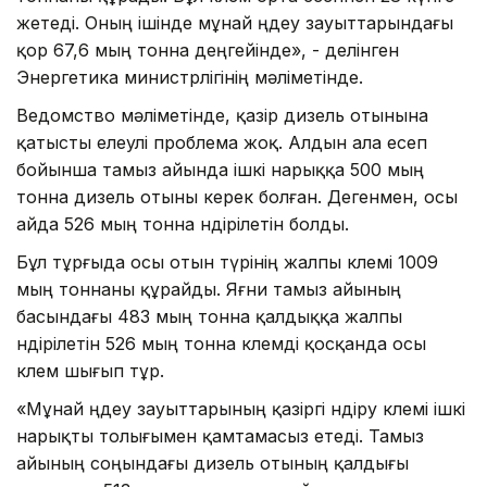
жетеді. Оның ішінде мұнай өңдеу зауыттарындағы
қор 67,6 мың тонна деңгейінде», - делінген
Энергетика министрлігінің мәліметінде.
Ведомство мәліметінде, қазір дизель отынына
қатысты елеулі проблема жоқ. Алдын ала есеп
бойынша тамыз айында ішкі нарыққа 500 мың
тонна дизель отыны керек болған. Дегенмен, осы
айда 526 мың тонна өндірілетін болды.
Бұл тұрғыда осы отын түрінің жалпы көлемі 1009
мың тоннаны құрайды. Яғни тамыз айының
басындағы 483 мың тонна қалдыққа жалпы
өндірілетін 526 мың тонна көлемді қосқанда осы
көлем шығып тұр.
«Мұнай өңдеу зауыттарының қазіргі өндіру көлемі ішкі
нарықты толығымен қамтамасыз етеді. Тамыз
айының соңындағы дизель отының қалдығы