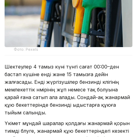
Фото: Pexels
Шектеулер 4 тамыз күні түнгі сағат 00:00–ден
бастап күшіне енді және 15 тамызға дейін
жалғасады. Енді жүргізушілер бензинді көлігінің
мемлекеттік нөмірінің жұп немесе тақ болуына
қарай ғана сатып ала алады. Сондай-ақ жанармай
құю бекеттерінде бензинді ыдыстарға құюға
тыйым салынды.
Үкімет мұндай шаралар қолдағы жанармай қорын
тиімді бөлуге, жанармай құю бекеттеріндегі кезекті