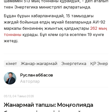
шамамен 513 мың тоннаны құрайды», - деп аталып
өткен Энертегика министрлігі ақпаратында.
Бұдан бұрын хабарланғандай, 15 тамыздағы
жағдай бойынша елдің мұнай базаларында АИ-92
маркалы бензинінің жиынтық қалдықтары
262 мың
тоннаны
құрады. Бұл көлем орта есеппен 19 күнге
жетеді.
Үкімет
Жанар-жағармай
Энергетика
ҚР Энерге
Руслан Ғаббасов
Авторлар
05:13, 04 Тамыз 2026
Жанармай тапшы: Моңғолияда