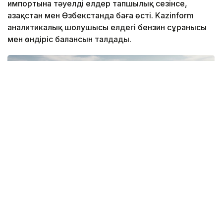
импортына тәуелді елдер тапшылық сезінсе,
Қазақстан мен Өзбекстанда баға өсті. Kazinform
аналитикалық шолушысы елдегі бензин сұранысы
мен өндіріс балансын талдады.
Коллаж: Kazinform / ЖИ
Бензин бағасы