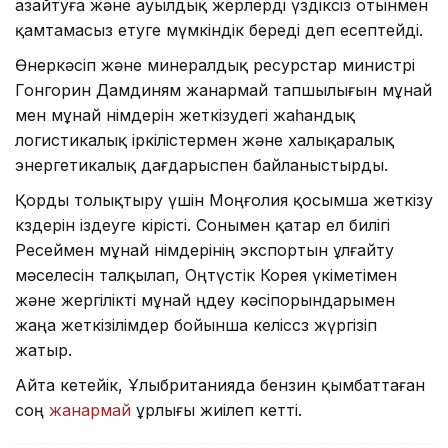
азайтуға және ауылдық жерлерді үздіксіз отынмен
қамтамасыз етуге мүмкіндік береді деп есептейді.
Өнеркәсіп және минералдық ресурстар министрі
Гонгорин Дамдиням жанармай тапшылығын мұнай
мен мұнай өнімдерін жеткізудегі жаһандық
логистикалық іркілістермен және халықаралық
энергетикалық дағдарыспен байланыстырды.
Қорды толықтыру үшін Моңғолия қосымша жеткізу
көздерін іздеуге кірісті. Сонымен қатар ел билігі
Ресеймен мұнай өнімдерінің экспортын ұлғайту
мәселесін талқылап, Оңтүстік Корея үкіметімен
және жергілікті мұнай өңдеу кәсіпорындарымен
жаңа жеткізілімдер бойынша келіссөз жүргізіп
жатыр.
Айта кетейік, Ұлыбританияда бензин қымбаттаған
соң
жанармай
ұрлығы жиілеп кетті.