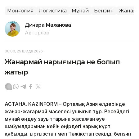
Моңғолия
Логистика
Мұнай
Бензин
Жанар
Динара Маханова
Авторлар
08:00, 29 Шілде 2026
Жанармай нарығында не болып
жатыр
АСТАНА. KAZINFORM – Орталық Азия елдерінде
жанар-жағармай мәселесі ушығып тұр. Ресейдегі
мұнай өңдеу зауыттарына жасалған әуе
шабуылдарынан кейін өңірдегі нарық күрт
құбылды. Қырғызстан мен Тәжікстан секілді бензин