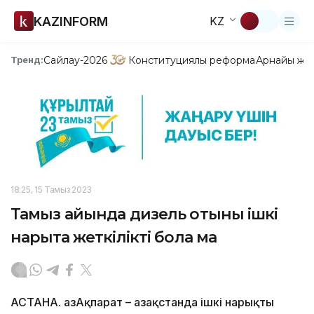
KAZINFORM
KZ
Сайлау-2026
Конституциялық реформа
Арнайы жо
Тренд:
18:25, 15 Тамыз 2023
Тамыз айында дизель отыны ішкі
нарықта жеткілікті бола ма
АСТАНА. ҚазАқпарат – Қазақстанда ішкі нарықты