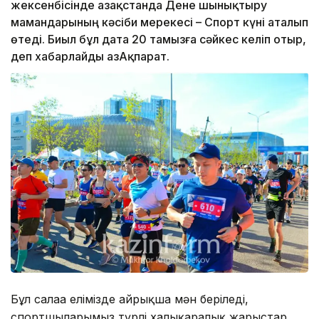
жексенбісінде Қазақстанда Дене шынықтыру
мамандарының кәсіби мерекесі – Спорт күні аталып
өтеді. Биыл бұл дата 20 тамызға сәйкес келіп отыр,
деп хабарлайды ҚазАқпарат.
Бұл салаға елімізде айрықша мән беріледі,
спортшыларымыз түрлі халықаралық жарыстар