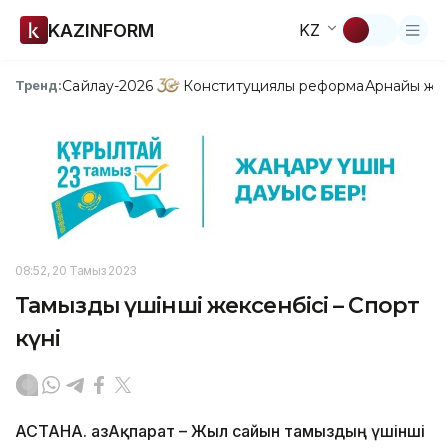
KAZINFORM
KZ
Сайлау-2026
Конституциялық реформа
Арнайы жо
Тренд:
08:52, 20 Тамыз 2023
Тамыздың үшінші жексенбісі – Спорт
күні
АСТАНА. ҚазАқпарат – Жыл сайын тамыздың үшінші