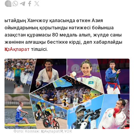
Қытайдың Ханчжоу қаласында өткен Азия
ойындарының қорытынды нәтижесі бойынша
Қазақстан құрамасы 80 медаль алып, жүлде саны
жөнінен алғашқы бестікке кірді, деп хабарлайды
ҚазАқпарат
тілшісі.
Фото: Коллаж: ҚазАқпарат/ҚР ҰОК