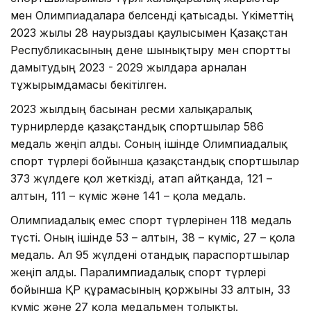
мен Олимпиадаларға белсенді қатысады. Үкіметтің
2023 жылғы 28 наурыздағы қаулысымен Қазақстан
Республикасының дене шынықтыру мен спортты
дамытудың 2023 - 2029 жылдарға арналған
тұжырымдамасы бекітілген.
2023 жылдың басынан ресми халықаралық
турнирлерде қазақстандық спортшылар 586
медаль жеңіп алды. Соның ішінде Олимпиадалық
спорт түрлері бойынша қазақстандық спортшылар
373 жүлдеге қол жеткізді, атап айтқанда, 121 –
алтын, 111 – күміс және 141 – қола медаль.
Олимпиадалық емес спорт түрлерінен 118 медаль
түсті. Оның ішінде 53 – алтын, 38 – күміс, 27 – қола
медаль. Ал 95 жүлдені отандық параспортшылар
жеңіп алды. Паралимпиадалық спорт түрлері
бойынша ҚР құрамасының қоржыны 33 алтын, 33
күміс және 27 қола медальмен толықты.