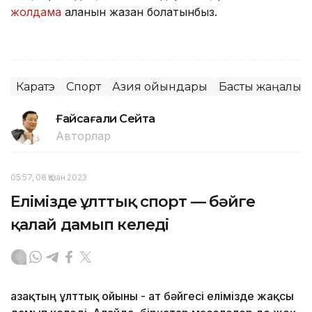
жолдама
алғанын жазған болатынбыз.
Каратэ
Спорт
Азия ойындары
Басты жаңалық
Ғайсағали Сейтақ
Авторлар
05:57, 08 Қазан 2023
Елімізде ұлттық спорт — бәйге
қалай дамып келеді
Қазақтың ұлттық ойыны - ат бәйгесі елімізде жақсы