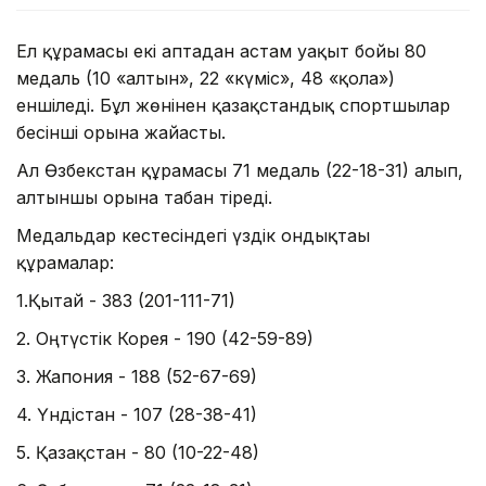
Ел құрамасы екі аптадан астам уақыт бойы 80
медаль (10 «алтын», 22 «күміс», 48 «қола»)
еншіледі. Бұл жөнінен қазақстандық спортшылар
бесінші орынға жайғасты.
Ал Өзбекстан құрамасы 71 медаль (22-18-31) алып,
алтыншы орынға табан тіреді.
Медальдар кестесіндегі үздік ондықтағы
құрамалар:
1.Қытай - 383 (201-111-71)
2. Оңтүстік Корея - 190 (42-59-89)
3. Жапония - 188 (52-67-69)
4. Үндістан - 107 (28-38-41)
5. Қазақстан - 80 (10-22-48)