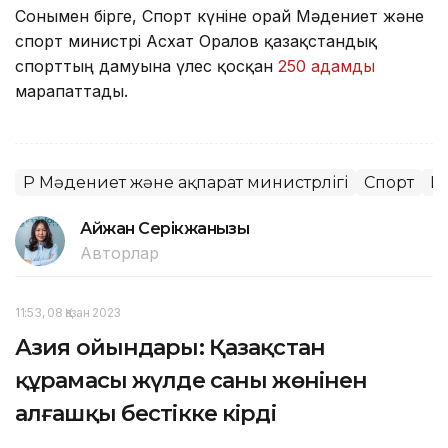
Сонымен бірге, Спорт күніне орай Мәдениет және
спорт министрі Асхат Оралов қазақстандық
спорттың дамуына үлес қосқан
250 адамды
марапаттады.
ҚР Мәдениет және ақпарат министрлігі
Спорт
Б
Айжан Серікжанқызы
Авторлар
11:53, 08 Қазан 2023
Азия ойындары: Қазақстан
құрамасы жүлде саны жөнінен
алғашқы бестікке кірді