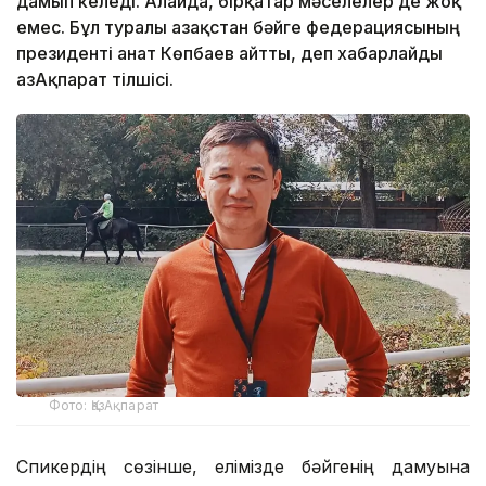
дамып келеді. Алайда, бірқатар мәселелер де жоқ
емес. Бұл туралы Қазақстан бәйге федерациясының
президенті Қанат Көпбаев айтты, деп хабарлайды
ҚазАқпарат тілшісі.
Фото: ҚазАқпарат
Спикердің сөзінше, елімізде бәйгенің дамуына