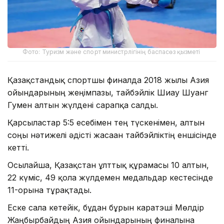
Фото: Туризм және спорт министрлігінің баспасөз қызметі
Қазақстандық спортшы финалда 2018 жылғы Азия
ойындарының жеңімпазы, тайбэйлік Шиау Шуанг
Гумен алтын жүлдені сарапқа салды.
Қарсыластар 5:5 есебімен тең түскенімен, алтын
соңғы нәтижелі әдісті жасаған тайбэйліктің еншісінде
кетті.
Осылайша, Қазақстан ұлттық құрамасы 10 алтын,
22 күміс, 49 қола жүлдемен медальдар кестесінде
11-орынға тұрақтады.
Еске сала кетейік, бұдан бұрын каратэші Мөлдір
Жаңбырбайдың Азия ойындарының финалына