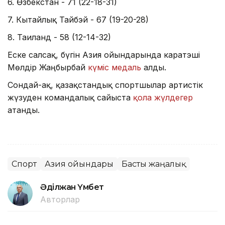
6. Өзбекстан - 71 (22-18-31)
7. Кытайлық Тайбэй - 67 (19-20-28)
8. Таиланд - 58 (12-14-32)
Еске салсақ, бүгін Азия ойындарында каратэші
Мөлдір Жаңбырбай
күміс медаль
алды.
Сондай-ақ, қазақстандық спортшылар артистік
жүзуден командалық сайыста
қола жүлдегер
атанды.
Спорт
Азия ойындары
Басты жаңалық
Әділжан Үмбет
Авторлар