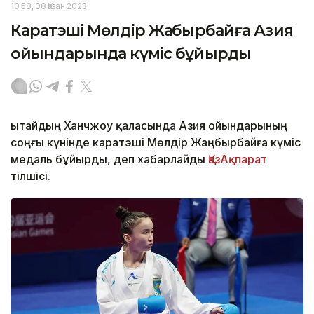
10:58, 08 Қазан 2023
Каратэші Мөлдір Жаңбырбайға Азия
ойындарында күміс бұйырды
Қытайдың Ханчжоу қаласында Азия ойындарының
соңғы күнінде каратэші Мөлдір Жаңбырбайға күміс
медаль бұйырды, деп хабарлайды
ҚазАқпарат
тілшісі.