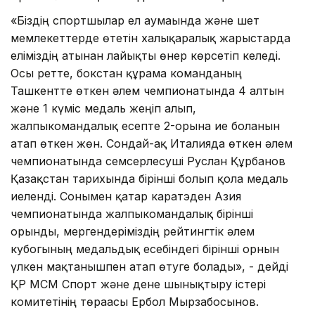
«Біздің спортшылар ел аумағында және шет
мемлекеттерде өтетін халықаралық жарыстарда
еліміздің атынан лайықты өнер көрсетіп келеді.
Осы ретте, бокстан құрама команданың
Ташкентте өткен әлем чемпионатында 4 алтын
және 1 күміс медаль жеңіп алып,
жалпыкомандалық есепте 2-орынға ие болғанын
атап өткен жөн. Сондай-ақ Италияда өткен әлем
чемпионатында семсерлесуші Руслан Құрбанов
Қазақстан тарихында бірінші болып қола медаль
иеленді. Сонымен қатар каратэден Азия
чемпионатында жалпыкомандалық бірінші
орынды, мергендеріміздің рейтингтік әлем
кубогының медальдық есебіндегі бірінші орнын
үлкен мақтанышпен атап өтуге болады», - дейді
ҚР МСМ Спорт және дене шынықтыру істері
комитетінің төрағасы Ербол Мырзабосынов.