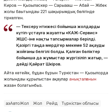
Киров — Қызыләскер — Сарыағаш — Абай — Жібек
жолы бағытындағы 221 шақырымдық бөлігінде
тіркелген.
— Тексеру нәтижесі бойынша жолдарды
күтіп-ұстауға жауапты «КАЖ-Сервис»
ЖШС-іне нақты тапсырмалар берілді.
Қазіргі таңда мердігер мекеме 52 ақауды
жойғаны белгілі болды. Қалған бөліктер
бойынша да жұмыстар жүргізіліп жатыр, —
дейді Қайрат Шәкіров.
Айта кетейік, бұдан бұрын Түркістан — Қызылорда
жолындағы құрылыстан ақаулар
анықталғанын
жазған болатынбыз.
ҚазАвтоЖол
Жол
Рейд
Түркістан облысы