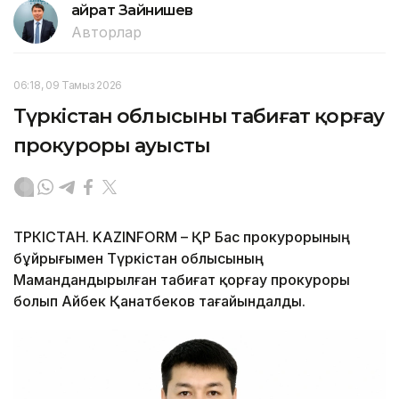
Қайрат Зайнишев
Авторлар
06:18, 09 Тамыз 2026
Түркістан облысының табиғат қорғау
прокуроры ауысты
ТҮРКІСТАН. KAZINFORM – ҚР Бас прокурорының
бұйрығымен Түркістан облысының
Мамандандырылған табиғат қорғау прокуроры
болып Айбек Қанатбеков тағайындалды.