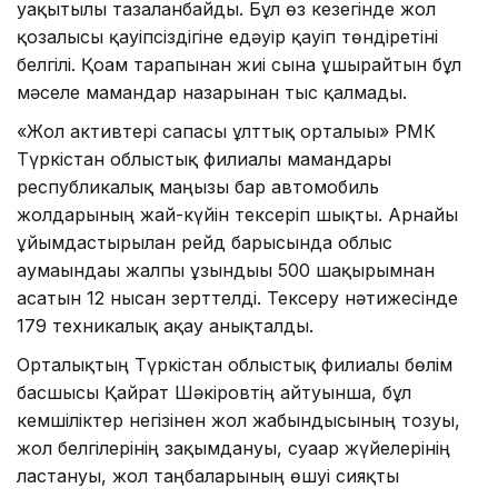
уақытылы тазаланбайды. Бұл өз кезегінде жол
қозғалысы қауіпсіздігіне едәуір қауіп төндіретіні
белгілі. Қоғам тарапынан жиі сынға ұшырайтын бұл
мәселе мамандар назарынан тыс қалмады.
«Жол активтері сапасы ұлттық орталығы» РМК
Түркістан облыстық филиалы мамандары
республикалық маңызы бар автомобиль
жолдарының жай-күйін тексеріп шықты. Арнайы
ұйымдастырылған рейд барысында облыс
аумағындағы жалпы ұзындығы 500 шақырымнан
асатын 12 нысан зерттелді. Тексеру нәтижесінде
179 техникалық ақау анықталды.
Орталықтың Түркістан облыстық филиалы бөлім
басшысы Қайрат Шәкіровтің айтуынша, бұл
кемшіліктер негізінен жол жабындысының тозуы,
жол белгілерінің зақымдануы, суағар жүйелерінің
ластануы, жол таңбаларының өшуі сияқты