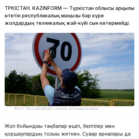
ТҮРКІСТАН. KAZINFORM — Түркістан облысы арқылы
өтетін республикалық маңызы бар күре
жолдардың техникалық жай-күйі сын көтермейді.
Фото: Жол активтері сапасы ұлттық орталығы
Жол бойындағы таңбалар өшіп, белгілер мен
қоршаулардың тозығы жеткен. Суағар арналары да