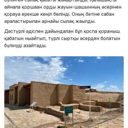
айнала қоршаған орды жауын-шашынның әсерінен
қорғауға ерекше көңіл бөлінді. Оның бетіне сабан
араластырылған арнайы сылақ жағылды.
Дәстүрлі әдіспен дайындалған бұл қоспа қорғаныш
қабатын нығайтып, түрлі сыртқы әсерден болатын
бүлінуді азайтады.