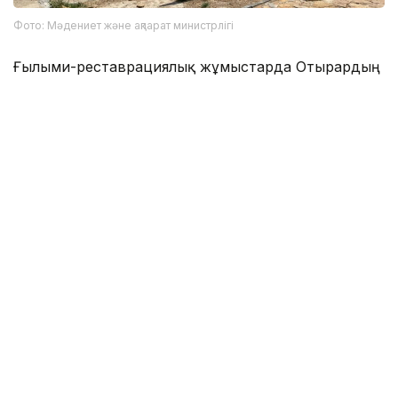
Фото: Мәдениет және ақпарат министрлігі
Ғылыми-реставрациялық жұмыстарда Отырардың
тарихи ерекшеліктері ескеріліп, археологиялық
ескерткіштің түпнұсқа келбетін сақтауға басымдық
беріліп отыр.
Отырар қалашығынан XIII-XVIII ғасырларға тиесілі
құнды жәдігерлер табылғанын
жазған едік.
Мәдениет
Бір ғимарат тарихы
Түркістан облыс
Эльмира Оралбаева
Авторлар
21:53, 08 Тамыз 2026
Түркістанда сайлаушыларға жағдай