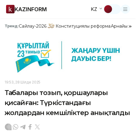
KAZINFORM
KZ
Сайлау-2026
Конституциялық реформа
Арнайы жо
Тренд:
19:53, 28 Шілде 2025
Таңбалары тозып, қоршаулары
қисайған: Түркістандағы
жолдардан кемшіліктер анықталды