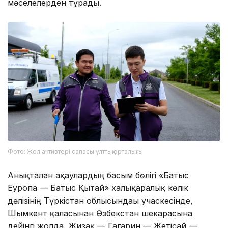
мәселелерден тұрады.
Фото: Жол активтері сапасы ұлттық орталығы
Анықталған ақаулардың басым бөлігі «Батыс
Еуропа — Батыс Қытай» халықаралық көлік
дәлізінің Түркістан облысындағы учаскесінде,
Шымкент қаласынан Өзбекстан шекарасына
дейінгі жолда, Жизақ — Гагарин — Жетісай —