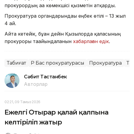
прокурордың аға көмекшісі қызметін атқарды.
Прокуратура органдарындағы еңбек өтілі – 13 жыл
4 ай.
Айта кетейік, бұған дейін Қызылорда қаласының
прокуроры тағайындалғанын
хабарлаған едік
.
Табиғат
ҚР Бас прокуратурасы
Прокуратура
Та
Сәбит Тастанбек
Авторлар
02:21, 09 Тамыз 2026
Ежелгі Отырар қалай қалпына
келтіріліп жатыр