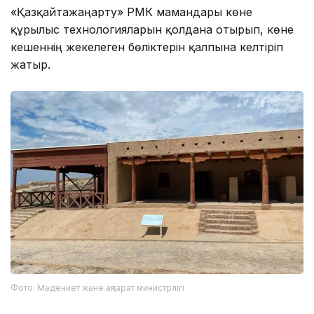
«Қазқайтажаңарту» РМК мамандары көне
құрылыс технологияларын қолдана отырып, көне
кешеннің жекелеген бөліктерін қалпына келтіріп
жатыр.
Фото: Мәдениет және ақпарат министрлігі