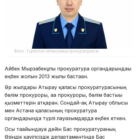
Фото: Түркістан облысының прокуратурасы
Айбек Мырзабекұлы прокуратура органдарындағы
еңбек жолын 2013 жылы бастаған.
Әр жылдары Атырау қаласы прокуратурасының
бөлім прокуроры, аға прокуроры, бөлім бастығы
қызметтерін атқарған. Сондай-ақ Атырау облысы
мен Астана қаласының прокуратура
органдарында түрлі лауазымдарда еңбек еткен.
Осы тағайындауға дейін Бас прокуратураның
Өзіндік қауіпсіздік департаментінде Бас