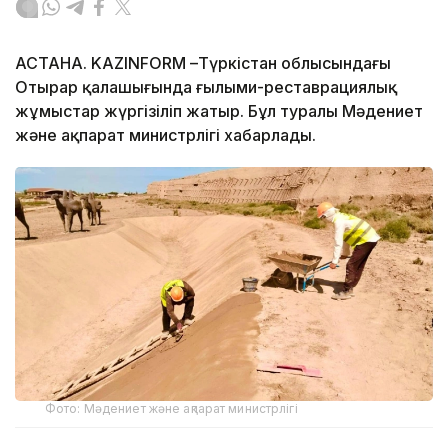
АСТАНА. KAZINFORM –Түркістан облысындағы
Отырар қалашығында ғылыми-реставрациялық
жұмыстар жүргізіліп жатыр. Бұл туралы Мәдениет
және ақпарат министрлігі хабарлады.
Фото: Мәдениет және ақпарат министрлігі