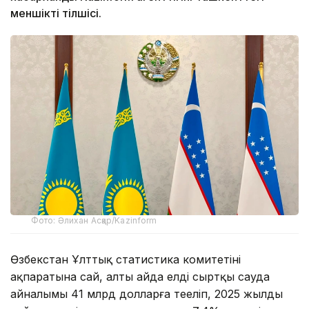
меншікті тілшісі.
Фото: Әлихан Асқар/Kazinform
Өзбекстан Ұлттық статистика комитетінің
ақпаратына сай, алты айда елдің сыртқы сауда
айналымы 41 млрд долларға теңеліп, 2025 жылдың