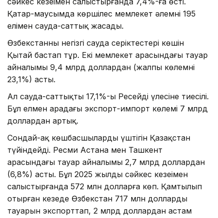
сәйкес кезеңімен салыстырғанда 7,4%-ға өсті.
Қаңтар-маусымда көршілес мемлекет әлемнің 195
елімен сауда-саттық жасады.
Өзбекстанның негізгі сауда серіктестері көшін
Қытай бастап тұр. Екі мемлекет арасындағы тауар
айналымы 9,4 млрд доллардан (жалпы көлемнің
23,1%) асты.
Ал сауда-саттықтың 17,1%-ы Ресейдің үлесіне тиесілі.
Бұл елмен арадағы экспорт-импорт көлемі 7 млрд
доллардан артық.
Сондай-ақ көшбасшылардың үштігін Қазақстан
түйіндейді. Ресми Астана мен Ташкент
арасындағы тауар айналымы 2,7 млрд доллардан
(6,8%) асты. Бұл 2025 жылдың сәйкес кезеңімен
салыстырғанда 572 млн долларға көп. Қамтылып
отырған кезеңде Өзбекстан 717 млн доллардың
тауарын экспорттап, 2 млрд доллардан астам