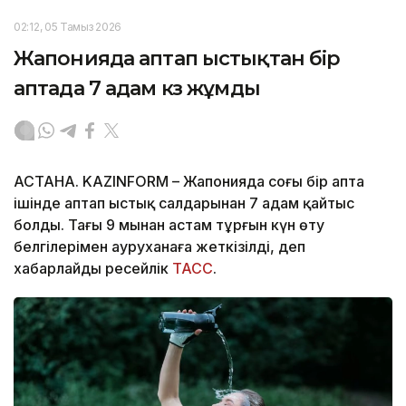
02:12, 05 Тамыз 2026
Жапонияда аптап ыстықтан бір
аптада 7 адам көз жұмды
АСТАНА. KAZINFORM – Жапонияда соңғы бір апта
ішінде аптап ыстық салдарынан 7 адам қайтыс
болды. Тағы 9 мыңнан астам тұрғын күн өту
белгілерімен ауруханаға жеткізілді, деп
хабарлайды ресейлік
ТАСС
.