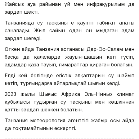
Жайсыз ауа райынан үй мен инфрақұрылым да
зардап шекті.
Танзанияда су тасқыны ең қауіпті табиғат апаты
саналады. Жыл сайын одан он мыңдаған адам
зардап шегеді.
Өткен айда Танзания астанасы Дар-Эс-Салам мен
басқа да қалаларда жауын-шашын көп түсіп,
адамдар қаза тауып, ғимараттар қираған болатын.
Елдің кей бөлігінде егістік алқаптарын су шайып
кетіп, тұрғындарға айтарлықтай шығын келді.
2023 жылы Шығыс Африка Эль-Ниньо климат
құбылысы тудырған су тасқыны мен көшкіннен
қатты зардап шеккен болатын.
Танзания метеорология агенттігі жаңбыр осы айда
да тоқтамайтынын ескертті.