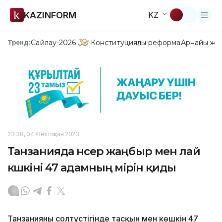
KAZINFORM
KZ
Сайлау-2026
Конституциялық реформа
Арнайы жо
Тренд:
23:38, 04 Желтоқсан 2023
Танзанияда нөсер жаңбыр мен лай
көшкіні 47 адамның өмірін қиды
Танзанияның солтүстігінде тасқын мен көшкін 47