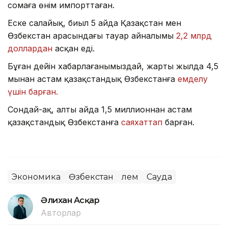
сомаға өнім импорттаған.
Еске салайық, биыл 5 айда Қазақстан мен
Өзбекстан арасындағы тауар айналымы
2,2 млрд
доллардан
асқан еді.
Бұған дейін хабарлағанымыздай, жарты жылда 4,5
мыңнан астам қазақстандық Өзбекстанға
емделу
үшін барған.
Сондай-ақ, алты айда 1,5 миллионнан астам
қазақстандық Өзбекстанға
саяхаттап
барған.
Экономика
Өзбекстан
Әлем
Сауда
Әлихан Асқар
Авторлар