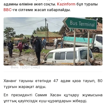
адамның өліміне әкеп соқты.
Kazinform
бұл туралы
ВВС
-ге сілтеме жасап хабарлайды.
Фото: TEDDY CHALE
Хананг тауының етегінде 47 адам қаза тауып, 80
тұрғын жарақат алды.
Ел президенті Самия Хасан құтқару жұмысына
ұлттық қауіпсіздік күш-құралдарын жіберді.