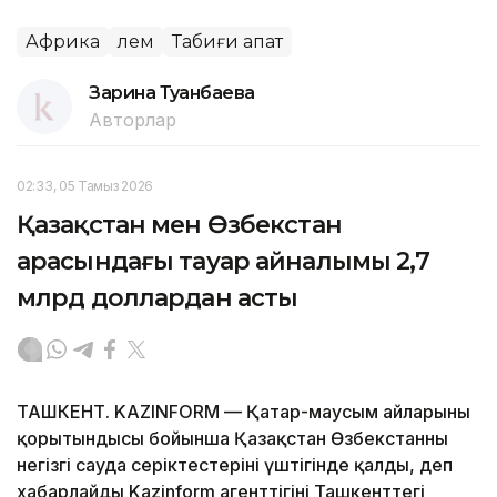
Африка
Әлем
Табиғи апат
Зарина Туғанбаева
Авторлар
02:33, 05 Тамыз 2026
Қазақстан мен Өзбекстан
арасындағы тауар айналымы 2,7
млрд доллардан асты
ТАШКЕНТ. KAZINFORM — Қаңтар-маусым айларының
қорытындысы бойынша Қазақстан Өзбекстанның
негізгі сауда серіктестерінің үштігінде қалды, деп
хабарлайды Kazinform агенттігінің Ташкенттегі