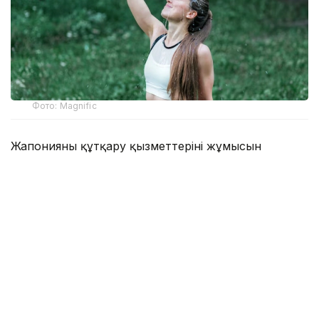
Фото: Magnific
Жапонияның құтқару қызметтерінің жұмысын
үйлестіретін Әкімшілік істер және
коммуникациялар министрлігінің мәліметінше, 27
шілде мен 2 тамыз аралығында күн өту
белгілерімен 9 180 адам ауруханаға жатқызылған.
Олардың жетеуі көз жұмған.
Мамыр айының басынан бері, яғни апта сайынғы
статистика жариялана бастаған уақыттан бері,
күннің ыстығынан ауруханаға түскендер саны 52
мыңнан асты. Осы кезеңде 79 адам қаза болған.