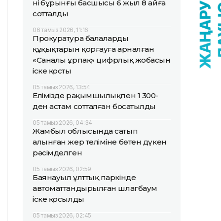
нің бұрынғы басшысы 6 жыл 8 айға
сотталды
06 тамыз 2026, 11:16
Прокуратура балалардың
құқықтарын қорғауға арналған
«Саналы ұрпақ» цифрлық жобасын
іске қосты
05 тамыз 2026, 13:54
Елімізде рақымшылықпен 1 300-
ден астам сотталған босатылды
05 тамыз 2026, 04:34
Жамбыл облысында сатып
алынған жер теліміне бөтен дүкен
рәсімделген
05 тамыз 2026, 02:59
Баянауыл ұлттық паркінде
автоматтандырылған шлагбаум
іске қосылды
05 тамыз 2026, 02:45