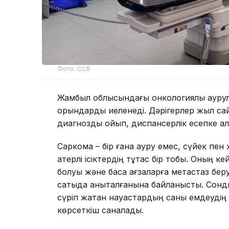
Фото: ССВ
Жамбыл облысындағы онкологиялық ауру
орындарды иеленеді. Дәрігерлер жыл са
диагнозды қойып, диспансерлік есепке а
Саркома – бір ғана ауру емес, сүйек пен
қатерлі ісіктердің тұтас бір тобы. Оның ке
болуы және басқа ағзаларға метастаз беру
сатыда анықталғанына байланысты. Сонды
сүріп жатқан науқастардың саны емдеудің
көрсеткіш саналады.