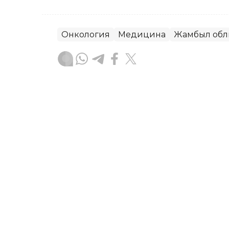
Онкология
Медицина
Жамбыл об
Динара Маханова
Авторлар
21:12, 07 Тамыз 2026
Жамбыл облысында полици
жылға көлік жүргізу құқы