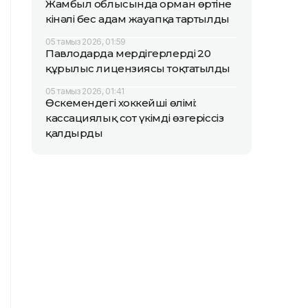
Жамбыл облысында орман өртіне
кінәлі бес адам жауапқа тартылды
05 тамыз 2026, 01:59
Павлодарда мердігерлердің 20
құрылыс лицензиясы тоқтатылды
05 тамыз 2026, 01:41
Өскемендегі хоккейші өлімі:
кассациялық сот үкімді өзгеріссіз
қалдырды