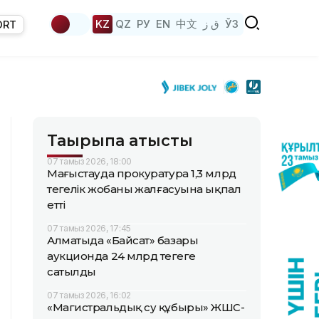
KZ
QZ
РУ
EN
中文
ق ز
ЎЗ
ORT
Тақырыпқа қатысты
07 тамыз 2026, 18:00
Маңғыстауда прокуратура 1,3 млрд
теңгелік жобаның жалғасуына ықпал
етті
07 тамыз 2026, 17:45
Алматыда «Байсат» базары
аукционда 24 млрд теңгеге
сатылды
07 тамыз 2026, 16:02
«Магистральдық су құбыры» ЖШС-