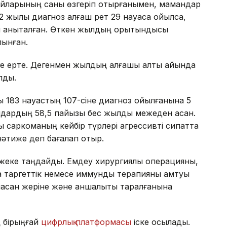
йларының саны өзгеріп отырғанымен, мамандар
 жылы диагноз алғаш рет 29 науқасқа қойылса,
н анықталған. Өткен жылдың қорытындысы
лынған.
ге ерте. Дегенмен жылдың алғашқы алты айында
лды.
ы 183 науқастың 107-сіне диагноз қойылғанына 5
ндардың 58,5 пайызы бес жылдық межеден асқан.
ы саркоманың кейбір түрлері агрессивті сипатта
 нәтиже деп бағалап отыр.
а жеке таңдайды. Емдеу хирургиялық операцияны,
қ таргеттік немесе иммундық терапияны қамтуы
аласқан жеріне және қаншалықты таралғанына
ң бірыңғай
цифрлық платформасы
іске қосылады.