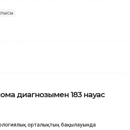
блысы
ма диагнозымен 183 науқас
ологиялық орталықтың бақылауында