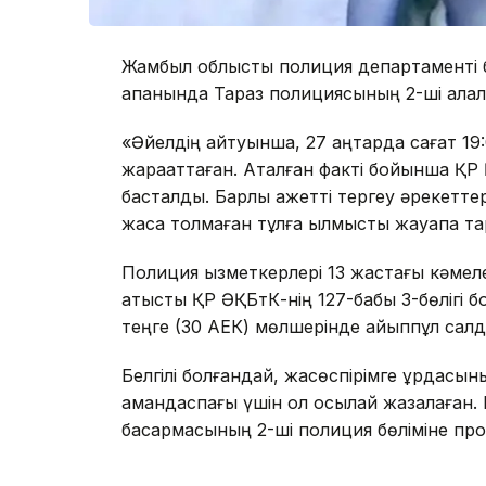
Жамбыл облыстық полиция департаменті б
ақпанында Тараз полициясының 2-ші қалалы
«Әйелдің айтуынша, 27 қаңтарда сағат 19
жарақаттаған. Аталған факті бойынша ҚР Қ
басталды. Барлық қажетті тергеу әрекетте
жасқа толмаған тұлға қылмыстық жауапқа 
Полиция қызметкерлері 13 жастағы кәмеле
қатысты ҚР ӘҚБтК-нің 127-бабы 3-бөлігі 
теңге (30 АЕК) мөлшерінде айыппұл салд
Белгілі болғандай, жасөспірімге құрдасыны
амандаспағы үшін ол осылай жазалаған. Ен
басқармасының 2-ші полиция бөліміне про