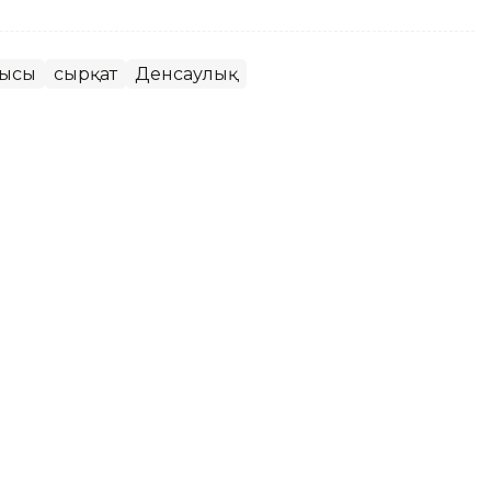
лысы
сырқат
Денсаулық
ядан қашқан мас жүргізуші 7
ғынан айырылды