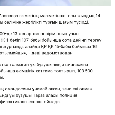
аспасөз қызметінің мәліметінше, осы жылдың 14
қ бөліміне жергілікті тұрғын шағым түсірді.
:00-де 13 жасар жасөспірім оның ұлын
К 1-бөлігі 107-бабы бойынша сотқа дейінгі тергеу
рі жүргізілді, алайда ҚР ҚК 15-бабы бойынша 16
тартылмайды», - деді ведомстводан.
тке толмаған құқық бұзушының ата-анасына
бойынша әкімшілік хаттама толтырып, 103 500
ы.
ң амандасқаны ұнамай қалған, яғни екі қолмен
ді құқық бұзушы Тараз қаласы полиция
филактикалық есепке қойылды.