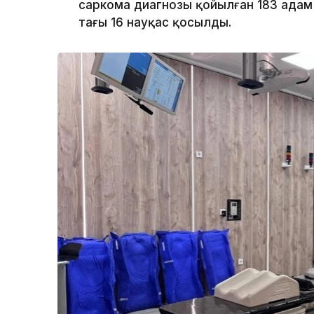
саркома диагнозы қойылған 183 адам
тағы 16 науқас қосылды.