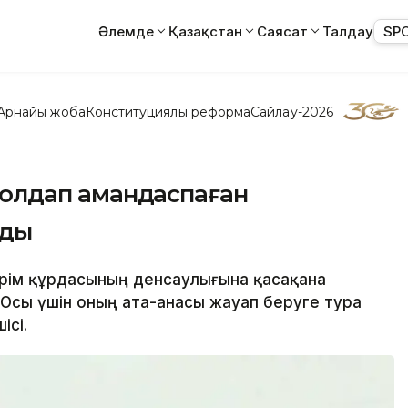
Әлемде
Қазақстан
Саясат
Талдау
SP
Арнайы жоба
Конституциялық реформа
Сайлау-2026
с қолдап амандаспаған
рды
пірім құрдасының денсаулығына қасақана
 Осы үшін оның ата-анасы жауап беруге тура
ісі.