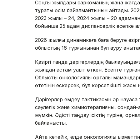
Соңғы жылдары саркоманың жаңа жағда
тұрақты өсім байқалмайтынын айтады. 2022
2023 жылы – 24, 2024 жылы – 20 адамна
бойынша 25 адам диспансерлік есепке а
2026 жылғы динамикаға баға беруге әзір
облыстың 16 тұрғынынан бұл ауру анықта
Қазіргі таңда дәрігерлердің бақылауындағ
жылдан астам уақыт өткен. Есепте тұрға
Облыстық онкологиялық орталық мамандар
өтетінін ескерсек, бұл көрсеткішті жақсы
Дәрігерлер емдеу тактикасын әр науқасқ
сәулелік және химиотерапияны, сондай-а
мүмкін. Әдісті таңдау ісіктің түріне, орн
байланысты.
Айта кетейік, елде онкологиялық қызметті