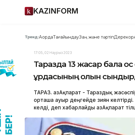
KAZINFORM
Ақорда
Тағайындау
Заң және тәртіп
Дерекқор
Тренд:
17:05, 02 Наурыз 2023
Таразда 13 жасар бала қо
құрдасының қолын сынды
ТАРАЗ. ҚазАқпарат - Тараздық жасөс
орташа ауыр деңгейде зиян келтірді.
келді, деп хабарлайды ҚазАқпарат тілш