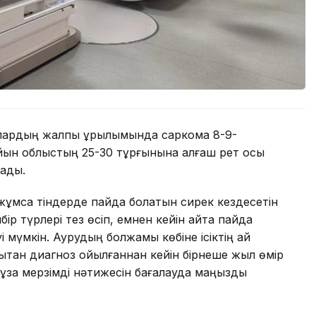
лардың жалпы құрылымында саркома 8-9-
йын облыстың 25-30 тұрғынына алғаш рет осы
лады.
 жұмсақ тіндерде пайда болатын сирек кездесетін
йбір түрлері тез өсіп, емнен кейін қайта пайда
і мүмкін. Аурудың болжамы көбіне ісіктің қай
қтан диагноз қойылғаннан кейін бірнеше жыл өмір
 ұзақ мерзімді нәтижесін бағалауда маңызды