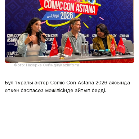
Фото: Назерке Сүйіндік/Kazinform
Бұл туралы актер Comic Con Astana 2026 аясында
өткен баспасөз мәжілісінде айтып берді.
Оның сөзінше, Қазақстанда болған аз уақыттың
өзінде жергілікті халықтың қонақжайлығы мен
ақжарқын көңілі ерекше әсер қалдырған.
— Мені қарсы алған ұйымдастырушылар
да, осында жолыққан адамдар да өте