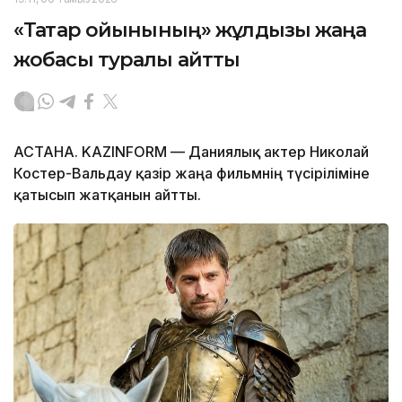
«Тақтар ойынының» жұлдызы жаңа
жобасы туралы айтты
АСТАНА. KAZINFORM — Даниялық актер Николай
Костер-Вальдау қазір жаңа фильмнің түсіріліміне
қатысып жатқанын айтты.