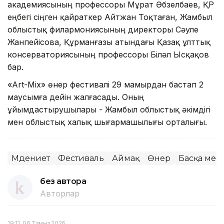
академиясының профессоры Мұрат Әбзелбаев, ҚР
еңбегі сіңген қайраткер Айтжан Тоқтаған, Жамбыл
облыстық филармониясының директоры Сәуле
Жанпейісова, Құрманғазы атындағы Қазақ ұлттық
консерваториясының профессоры Біләл Ысқақов
бар.
«Аrt-Mix» өнер фестивалі 29 мамырдан бастап 2
маусымға дейін жалғасады. Оның
ұйымдастырушылары - Жамбыл облыстық әкімдігі
мен облыстық халық шығармашылығы орталығы.
Мәдениет
Фестиваль
Аймақ
Өнер
Басқа мем
без автора
Авторлар
19:11, 06 Тамыз 2026