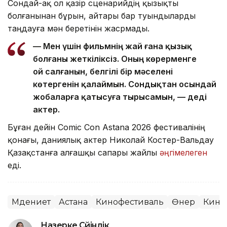
Сондай-ақ ол қазір сценарийдің қызықты
болғанынан бұрын, айтары бар туындыларды
таңдауға мән беретінін жасрмады.
— Мен үшін фильмнің жай ғана қызық
болғаны жеткіліксіз. Оның көрерменге
ой салғанын, белгілі бір мәселені
көтергенін қалаймын. Сондықтан осындай
жобаларға қатысуға тырысамын, — деді
актер.
Бұған дейін Comic Con Astana 2026 фестивалінің
қонағы, даниялық актер Николай Костер-Вальдау
Қазақстанға алғашқы сапары жайлы
әңгімелеген
еді.
Мәдениет
Астана
Кинофестиваль
Өнер
Кино
Назерке Сүйіндік