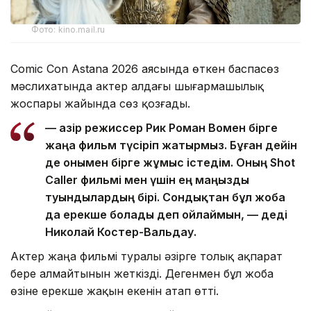
Фото: kino.mail.ru
Comic Con Astana 2026 аясында өткен баспасөз
мәслихатында актер алдағы шығармашылық
жоспары жайында сөз қозғады.
— Қазір режиссер Рик Роман Вомен бірге
жаңа фильм түсіріп жатырмыз. Бұған дейін
де онымен бірге жұмыс істедім. Оның Shot
Caller фильмі мен үшін ең маңызды
туындылардың бірі. Сондықтан бұл жоба
да ерекше болады деп ойлаймын, — деді
Николай Костер-Вальдау.
Актер жаңа фильмі туралы әзірге толық ақпарат
бере алмайтынын жеткізді. Дегенмен бұл жоба
өзіне ерекше жақын екенін атап өтті.