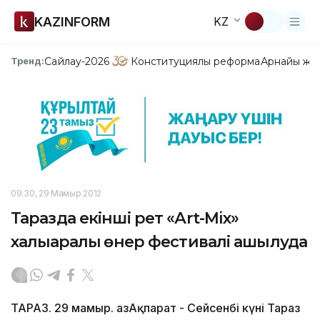
KAZINFORM
KZ
Сайлау-2026
Конституциялық реформа
Арнайы жо
Тренд:
09:30, 29 Мамыр 2012
Таразда екінші рет «Аrt-Mix»
халықаралық өнер фестивалі ашылуда
ТАРАЗ. 29 мамыр. ҚазАқпарат - Сейсенбі күні Тараз