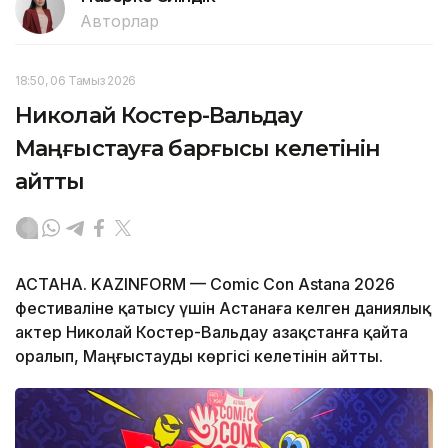
Авторлар
18:50, 06 Тамыз 2026
Николай Костер-Вальдау
Маңғыстауға барғысы келетінін
айтты
АСТАНА. KAZINFORM — Comic Con Astana 2026
фестиваліне қатысу үшін Астанаға келген даниялық
актер Николай Костер-Вальдау Қазақстанға қайта
оралып, Маңғыстауды көргісі келетінін айтты.