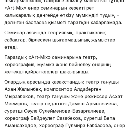
шығармашылық тәжірибе алмасу мақсатын тұтқан
«Аrt-Mix» өнер семинарын кезекті рет
халықаралық деңгейде өткізу мүмкіндігі туды», -
делінген баспасөз қызметі таратқан хабарламада.
Семинар аясында теориялық, практикалық
сабақтар, бірлескен шығармашылық жұмыстар
өтеді.
Тараздық «Аrt-Mix» семинарына театр,
хореография, музыка және бейнелеу өнерінің
жетекші қайраткерлері шақырылды.
Олардың арасында қазақстандық театр танушы
Ахан Жалынбек, композитор Алдаберген
Мырзабеков, театр танушы және режиссер Асхат
Маеміров, театр педагогы Дәмеш Арынғазиева,
суретші Сәуле Сүлейменова-Базарғалиева,
хореограф Байдәулет Сазабеков, суретші Вепа
Амансахедов, хореограф Гүлмира Ғаббасова, өнер