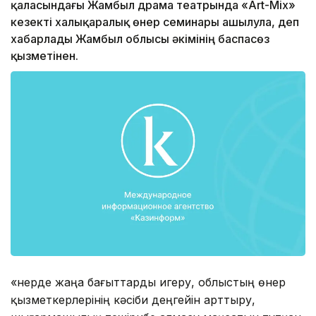
қаласындағы Жамбыл драма театрында «Аrt-Mix»
кезекті халықаралық өнер семинары ашылула, деп
хабарлады Жамбыл облысы әкімінің баспасөз
қызметінен.
«Өнерде жаңа бағыттарды игеру, облыстың өнер
қызметкерлерінің кәсіби деңгейін арттыру,