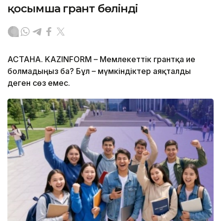
қосымша грант бөлінді
АСТАНА. KAZINFORM – Мемлекеттік грантқа ие
болмадыңыз ба? Бұл – мүмкіндіктер аяқталды
деген сөз емес.