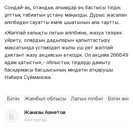
Сондай-ақ, отандық ғалымдар ең бастысы тілдің
ұлттық табиғатын ұстану маңызды. Дұрыс жасалған
әліпбиден сауатты емле шығатынын алға тартты.
«Жаппай халықты латын әліпбиіне, жазуға тезірек
үйрету, олардың дағдыларын қалыптастыру
мақсатында үстіміздегі жылы үш рет жаппай
диктант жазу акциясын өткіздік. Ол акцияға 266649
адам қатысты»,- облыстық тілдерді дамыту
басқармасы басшысының міндетін атқарушы
Нәбира Сүйманова.
Білім
Жамбыл облысы
Латын әліпбиі
Білім жән
Жанғазы Ахметов
Авторлар