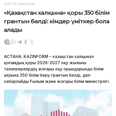
13:18, 09 Тамыз 2026
«Қазақстан халқына» қоры 350 білім
грантын бөлді: кімдер үміткер бола
алады
АСТАНА. KAZINFORM – «Қазақстан халқына»
қоғамдық қоры 2026-2027 оқу жылына
талапкерлердің жоғары оқу орындарында білім
алуына 350 білім беру грантын бөлді, деп
хабарлайды Ғылым және жоғары білім министрлігі.