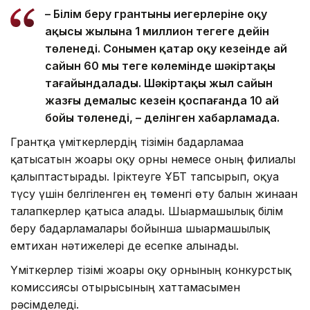
– Білім беру грантының иегерлеріне оқу
ақысы жылына 1 миллион теңгеге дейін
төленеді. Сонымен қатар оқу кезеңінде ай
сайын 60 мың теңге көлемінде шәкіртақы
тағайындалады. Шәкіртақы жыл сайын
жазғы демалыс кезеңін қоспағанда 10 ай
бойы төленеді, – делінген хабарламада.
Грантқа үміткерлердің тізімін бағдарламаға
қатысатын жоғары оқу орны немесе оның филиалы
қалыптастырады. Іріктеуге ҰБТ тапсырып, оқуға
түсу үшін белгіленген ең төменгі өту балын жинаған
талапкерлер қатыса алады. Шығармашылық білім
беру бағдарламалары бойынша шығармашылық
емтихан нәтижелері де есепке алынады.
Үміткерлер тізімі жоғары оқу орнының конкурстық
комиссиясы отырысының хаттамасымен
рәсімделеді.