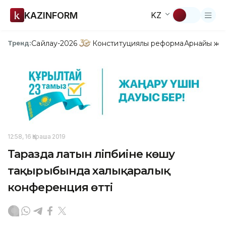
KAZINFORM
KZ
Сайлау-2026
Конституциялық реформа
Арнайы жо
Тренд:
12:58, 16 Қараша 2019
Таразда латын әліпбиіне көшу
тақырыбында халықаралық
конференция өтті