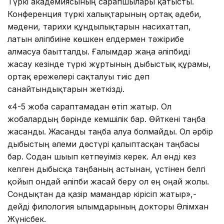
Түркі академиясының сарапшылары қатысты.
Конференция түркі халықтарының ортақ әдеби,
мәдени, тарихи құндылықтарын насихаттап,
латын әліпбиіне көшкен елдермен тәжірибе
алмасуға бағытталды. Ғалымдар жаңа әліпбиді
жасау кезінде түркі жұртының дыбыстық құрамы,
ортақ ережелері сақталуы тиіс деп
санайтындықтарын жеткізді.
«4-5 жоба сараптамадан өтіп жатыр. Ол
жобалардың бәрінде кемшілік бар. Өйткені таңба
жасанды. Жасанды таңба алуға болмайды. Ол әрбір
дыбыстың әлеми дәстүрі қалыптасқан таңбасы
бар. Содан шығып кетпеуіміз керек. Ал енді кез
келген дыбысқа таңбаның астынан, үстінен белгі
қойып ондай әліпби жасай беру ол ең оңай жолы.
Сондықтан да қазір мамандар кірісіп жатыр»,-
дейді филология ғылымдарының докторы Әлімхан
Жүнісбек.