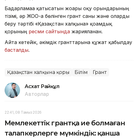
Бағдарламаға қатысатын жоғары оқу орындарының
тізімі, әр ЖОО-ға бөлінген грант саны және оларды
беру тәртібі «Қазақстан халқына» қоғамдық
қорының
ресми сайтында
жарияланған.
Айта кетейік, әкімдік гранттарына құжат қабылдау
басталды
.
Қазақстан халқына қоры
Білім
Грант
Асхат Райқұл
Авторлар
22:41, 08 Тамыз 2026
Мемлекеттік грантқа ие болмаған
талапкерлерге мүмкіндік: қанша