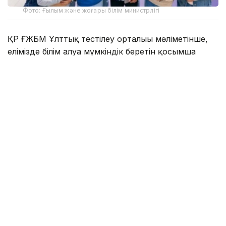
Фото: Ғылым және жоғары білім министрлігі
ҚР ҒЖБМ Ұлттық тестілеу орталығы мәліметінше,
елімізде білім алуға мүмкіндік беретін қосымша
қолдау түрлері бар:
2392 грант – жергілікті атқарушы органдардан;
2 мыңнан астам грант – қазақстандық жоғары оқу
орындарынан;
350 грант – «Қазақстан халқына» қорынан.
Бұдан бөлек, KAZENERGY, «Қазатомөнеркәсіп»
және басқа да қорлар мен компаниялардың білім
беру бағдарламалары бар.
Сонымен қатар университеттер оқу ақысына
жеңілдіктер мен атаулы стипендиялар ұсынады.
Сондықтан мемлекеттік грантқа түсе алмаған