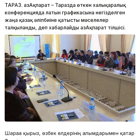
ТАРАЗ. ҚазАқпарат – Таразда өткен халықаралық
конференцияда латын графикасына негізделген
жаңа қазақ әліпбиіне қатысты мәселелер
талқыланды, деп хабарлайды ҚазАқпарат тілшісі.
Шараға қырғыз, өзбек елдерінің ғалымдарымен қатар