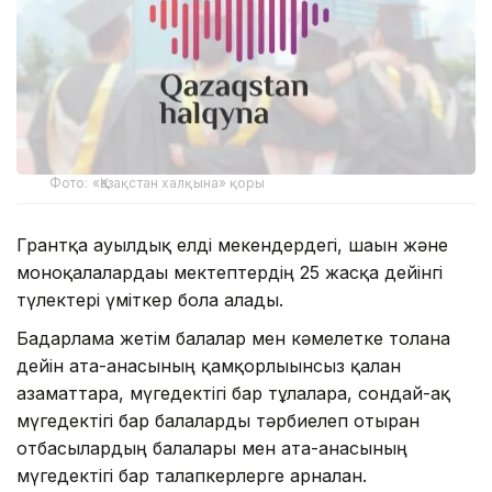
Фото: «Қазақстан халқына» қоры
Грантқа ауылдық елді мекендердегі, шағын және
моноқалалардағы мектептердің 25 жасқа дейінгі
түлектері үміткер бола алады.
Бағдарлама жетім балалар мен кәмелетке толғанға
дейін ата-анасының қамқорлығынсыз қалған
азаматтарға, мүгедектігі бар тұлғаларға, сондай-ақ
мүгедектігі бар балаларды тәрбиелеп отырған
отбасылардың балалары мен ата-анасының
мүгедектігі бар талапкерлерге арналған.