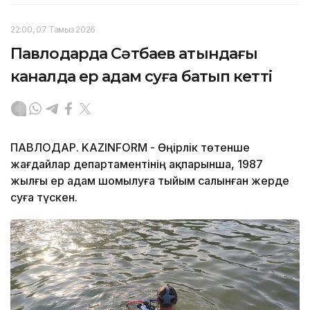
22:00, 07 Тамыз 2026
Павлодарда Сәтбаев атындағы
каналда ер адам суға батып кетті
ПАВЛОДАР. KAZINFORM - Өңірлік төтенше
жағдайлар департаментінің ақпарынша, 1987
жылғы ер адам шомылуға тыйым салынған жерде
суға түскен.