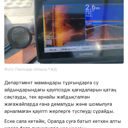
Фото: Павлодар облысы ТЖД
Департмент мамандары тұрғындарға су
айдындарындағы қауіпсіздік қағидаларын қатаң
сақтауды, тек арнайы жабдықталған
жағажайларда ғана демалуды және шомылуға
арналмаған қауіпті жерлерге түспеуді сұрайды.
Еске сала кетейік, Оралда суға батып кеткен алты