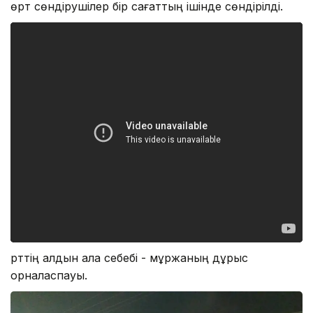
өрт сөндірушілер бір сағаттың ішінде сөндірілді.
Өрттің алдын ала себебі - мұржаның дұрыс
орналаспауы.