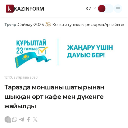
KAZINFORM
KZ
Сайлау-2026
Конституциялық реформа
Арнайы жо
Тренд:
12:10, 28 Қараша 2020
Таразда моншаның шатырынан
шыққан өрт кафе мен дүкенге
жайылды