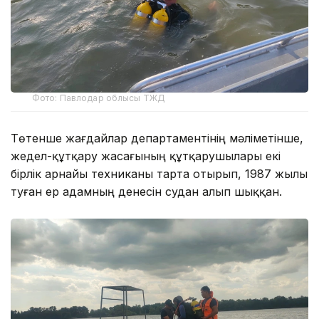
Фото: Павлодар облысы ТЖД
Төтенше жағдайлар департаментінің мәліметінше,
жедел-құтқару жасағының құтқарушылары екі
бірлік арнайы техниканы тарта отырып, 1987 жылы
туған ер адамның денесін судан алып шыққан.