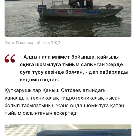
Фото: Павлодар облысы ТЖД
– Алдын ала мәлімет бойынша, қайғылы
оқиға шомылуға тыйым салынған жерде
суға түсу кезінде болған, - деп хабарлады
ведомстводан.
Құтқарушылар Қаныш Сәтбаев атындағы
каналдың техникалық гидротехникалық нысан
болып табылатынын және онда шомылуға қатаң
тыйым салынғанын ескертеді.