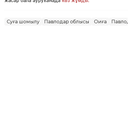
жасар бала ауруханада
көз жұмды.
Суға шомылу
Павлодар облысы
Оқиға
Павлод
Мұрат Аяған
Авторлар
13:52, 07 Тамыз 2026
Фельдшер Ұлдана Мырзуанның
күйеуі жәбірленуші мәртебесінен
бас тартпайтынын айтты
АСТАНА. KAZINFORM – 2025 жылғы қарашада
қызметтік міндетін атқару кезінде қаза тапқан