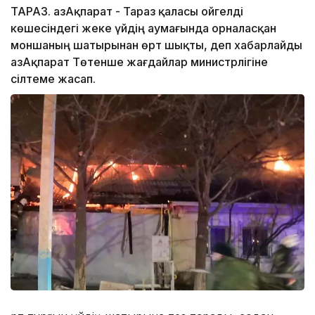
ТАРАЗ. ҚазАқпарат - Тараз қаласы Қойгелді
көшесіндегі жеке үйдің аумағында орналасқан
моншаның шатырынан өрт шықты, деп хабарлайды
ҚазАқпарат Төтенше жағдайлар министрлігіне
сілтеме жасап.