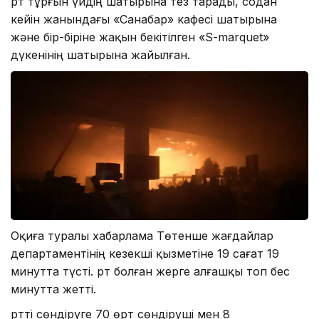
Өрт тұрғын үйдің шатырына тез тарады, содан
кейін жанындағы «Санабар» кафесі шатырына
және бір-біріне жақын бекітілген «S-marquet»
дүкенінің шатырына жайылған.
Оқиға туралы хабарлама Төтенше жағдайлар
департаментінің кезекші қызметіне 19 сағат 19
минутта түсті. Өрт болған жерге алғашқы топ бес
минутта жетті.
Өртті сөндіруге 70 өрт сөндіруші мен 8