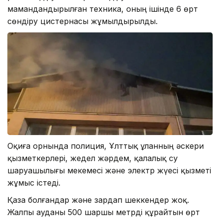
мамандандырылған техника, оның ішінде 6 өрт
сөндіру цистернасы жұмылдырылды.
Оқиға орнында полиция, Ұлттық ұланның әскери
қызметкерлері, жедел жәрдем, қалалық су
шаруашылығы мекемесі және электр жүесі қызметі
жұмыс істеді.
Қаза болғандар және зардап шеккендер жоқ.
Жалпы ауданы 500 шаршы метрді құрайтын өрт