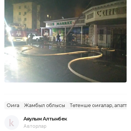
Оқиға
Жамбыл облысы
Төтенше оқиғалар, апатта
Аяулым Алтынбек
Авторлар