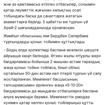
және аз қамтамасыз етілген отбасылар, сонымен
қатар әлеуметтік жағынан халықтың осал
тобындағы басқа да санаттарға жататын
азаматтарға берілді. 5 қабатты екі тұрғын үй
Арай-2 шағынауданында орналасқан.
Жамбыл облысының әкімі Бердібек Сапарбаев
тұрғындарды қоныс тойымен құттықтады.
- Біздің елде қолжетімді баспана мәселесін шешуге
айрықша көңіл бөлінуде. Өткен жылы «Нұрлы жер»
бағдарламасы бойынша 2 мыңнан астам тараздық
жаңа қоныс тойын тойласа, биыл облыс
орталығын 50-ден астам көп пәтерлі тұрғын үй салу
жоспарланған. Мемлекет басшысының
тапсырмасымен әзірленген жаңа «5-10-20»
бағдарламасы да мыңдаған отбасыларға баспана
алуға мүмкіндік бермек. Мемлекеттік рәміздер
күнімен қатар келген қоныс тойларыңыз құтты