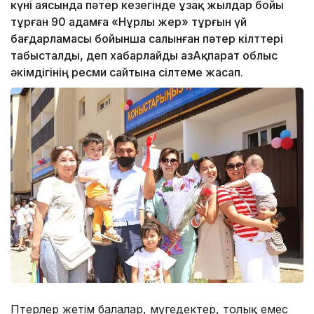
күні аясында пәтер кезегінде ұзақ жылдар бойы
тұрған 90 адамға «Нұрлы жер» тұрғын үй
бағдарламасы бойынша салынған пәтер кілттері
табысталды, деп хабарлайды ҚазАқпарат облыс
әкімдігінің ресми сайтына сілтеме жасап.
Пәтерлер жетім балалар, мүгедектер, толық емес