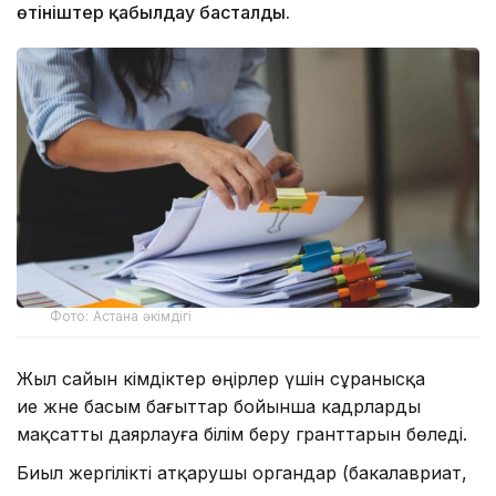
өтініштер қабылдау басталды.
Фото: Астана әкімдігі
Жыл сайын әкімдіктер өңірлер үшін сұранысқа
ие және басым бағыттар бойынша кадрларды
мақсатты даярлауға білім беру гранттарын бөледі.
Биыл жергілікті атқарушы органдар (бакалавриат,