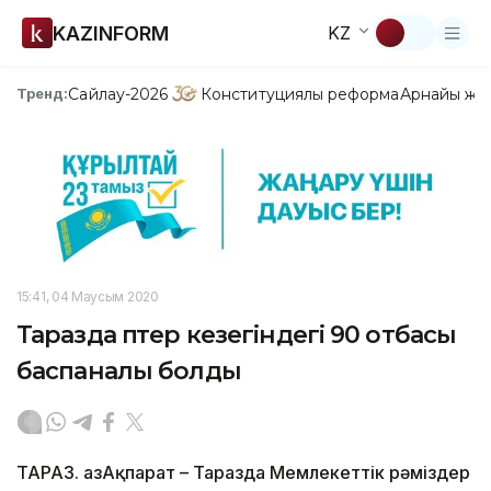
KAZINFORM
KZ
Сайлау-2026
Конституциялық реформа
Арнайы жо
Тренд:
15:41, 04 Маусым 2020
Таразда пәтер кезегіндегі 90 отбасы
баспаналы болды
ТАРАЗ. ҚазАқпарат – Таразда Мемлекеттік рәміздер