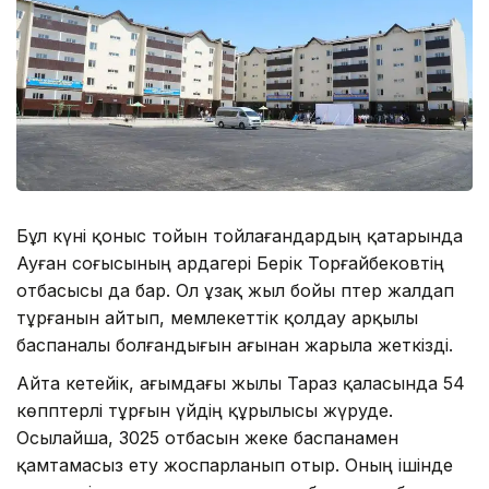
Бұл күні қоныс тойын тойлағандардың қатарында
Ауған соғысының ардагері Берік Торғайбековтің
отбасысы да бар. Ол ұзақ жыл бойы пәтер жалдап
тұрғанын айтып, мемлекеттік қолдау арқылы
баспаналы болғандығын ағынан жарыла жеткізді.
Айта кетейік, ағымдағы жылы Тараз қаласында 54
көппәтерлі тұрғын үйдің құрылысы жүруде.
Осылайша, 3025 отбасын жеке баспанамен
қамтамасыз ету жоспарланып отыр. Оның ішінде