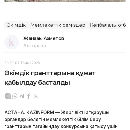
Әкімдік
Мемлекеттік рәміздер
Көпбалалы отба
Жанғазы Ахметов
Авторлар
20:29, 07 Тамыз 2026
Әкімдік гранттарына құжат
қабылдау басталды
АСТАНА. KAZINFORM — Жергілікті атқарушы
органдар бөлетін мемлекеттік білім беру
гранттарын тағайындау конкурсына қатысу үшін