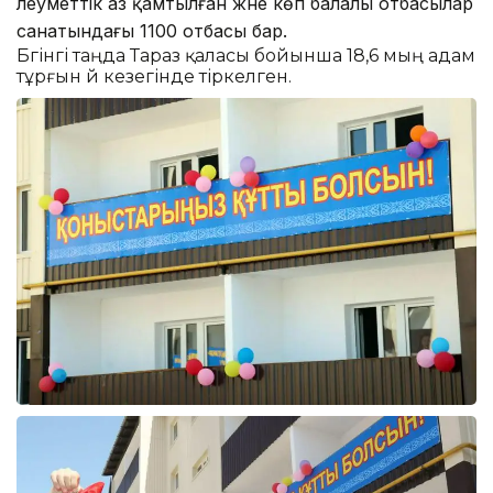
әлеуметтік аз қамтылған және көп балалы отбасылар
санатындағы 1100 отбасы бар.
Бүгінгі таңда Тараз қаласы бойынша 18,6 мың адам
тұрғын үй кезегінде тіркелген.