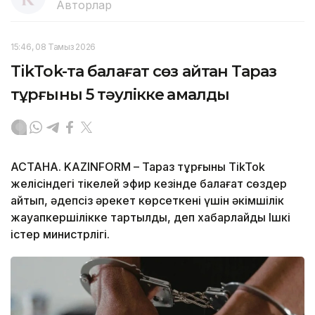
Авторлар
15:46, 08 Тамыз 2026
TikTok-та балағат сөз айтқан Тараз
тұрғыны 5 тәулікке қамалды
АСТАНА. KAZINFORM – Тараз тұрғыны TikTok
желісіндегі тікелей эфир кезінде балағат сөздер
айтып, әдепсіз әрекет көрсеткені үшін әкімшілік
жауапкершілікке тартылды, деп хабарлайды Ішкі
істер министрлігі.