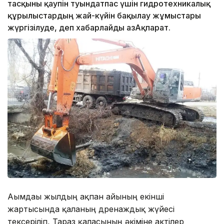
тасқыны қаупін туындатпас үшін гидротехникалық
құрылыстардың жай-күйін бақылау жұмыстары
жүргізілуде, деп хабарлайды ҚазАқпарат.
Ағымдағы жылдың ақпан айының екінші
жартысында қаланың дренаждық жүйесі
тексеріліп, Тараз қаласының әкіміне актілер