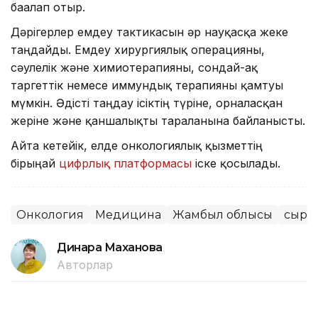
бағалап отыр.
Дәрігерлер емдеу тактикасын әр науқасқа жеке
таңдайды. Емдеу хирургиялық операцияны,
сәулелік және химиотерапияны, сондай-ақ
таргеттік немесе иммундық терапияны қамтуы
мүмкін. Әдісті таңдау ісіктің түріне, орналасқан
жеріне және қаншалықты таралғанына байланысты.
Айта кетейік, елде онкологиялық қызметтің
бірыңғай
цифрлық платформасы
іске қосылады.
Онкология
Медицина
Жамбыл облысы
сырқ
Динара Маханова
Авторлар