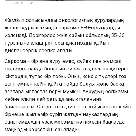
Фото: ССВ
Жамбыл облысындағы онкологиялық аурулардың
жалпы құрылымында саркома 8-9-орындарды
иеленеді. Дәрігерлер жыл сайын облыстың 25-30
тұрғынына алғаш рет осы диагнозды қойып,
диспансерлік есепке алады.
Саркома – бір ғана ауру емес, сүйек пен жұмсақ
тіндерде пайда болатын сирек кездесетін қатерлі
ісіктердің тұтас бір тобы. Оның кейбір түрлері тез
өсіп, емнен кейін қайта пайда болуы және басқа
ағзаларға метастаз беруі мүмкін. Аурудың болжамы
көбіне ісіктің қай сатыда анықталғанына
байланысты. Сондықтан диагноз қойылғаннан кейін
бірнеше жыл өмір сүріп жатқан науқастардың
саны емдеудің ұзақ мерзімді нәтижесін бағалауда
маңызды көрсеткіш саналады.