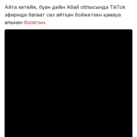
Айта кетейік, бұған дейін Абай облысында TikTok
эфирінде балағат сөз айтқан бойжеткен қамауға
алынған
болатын
.