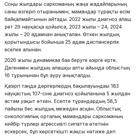
Соңғы жылдары саркоманың жаңа жағдайларының
саны өзгеріп отырғанымен, мамандар тұрақты өсім
байқалмайтынын айтады. 2022 жылы диагноз алғаш
рет 29 науқасқа қойылса, 2023 жылы – 24, 2024
жылы – 20 адамнан анықталған. Өткен жылдың
қорытындысы бойынша 25 адам диспансерлік
есепке алынған.
2026 жылғы динамикаға баға беруге әзірге ерте.
Дегенмен жылдың алғашқы алты айында облыстың
16 тұрғынынан бұл ауру анықталды.
Қазіргі таңда дәрігерлердің бақылауындағы 183
науқастың 107-сіне диагноз қойылғанына 5 жылдан
астам уақыт өткен. Есепте тұрғандардың 58,5
пайызы бес жылдық межеден асқан. Облыстық
онкологиялық орталық мамандары саркоманың
кейбір түрлері агрессивті сипатта өтетінін
ескерсек, бұл көрсеткішті жақсы нәтиже деп