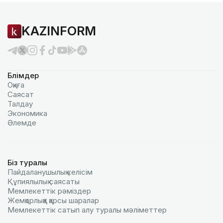
KAZINFORM
Бөлімдер
Оқиға
Саясат
Талдау
Экономика
Әлемде
Біз туралы
Пайдаланушылық келiciм
Құпиялылық саясаты
Мемлекеттік рәміздер
Жемқорлыққа қарсы шаралар
Мемлекеттік сатып алу туралы мәлiметтер