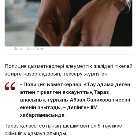
Фото: Kazinform
Полиция қызметкерлері әлеуметтік желідегі тікелей
эфирге назар аударып, тексеру жүргізген.
– Полиция қызметкерлері «Тау адам» деген
атпен тіркелген аккаунттың Тараз
қаласының тұрғыны Абзал Салиховқа тиесілі
екенін анықтады, – делінген ІІМ
хабарламасында.
Тараз қаласы сотының шешімімен ол 5 тәулікке
әкімшілік қамауға алынды.