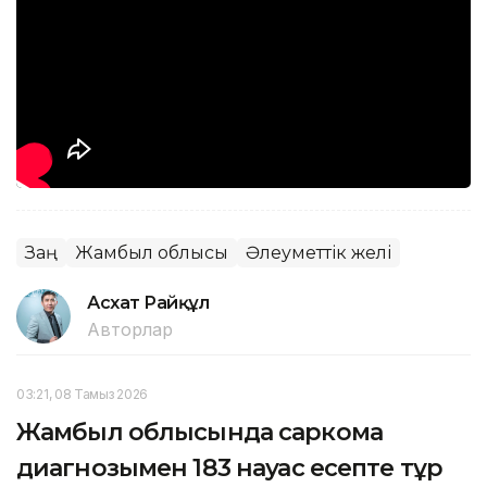
Заң
Жамбыл облысы
Әлеуметтік желі
Асхат Райқұл
Авторлар
03:21, 08 Тамыз 2026
Жамбыл облысында саркома
диагнозымен 183 науқас есепте тұр