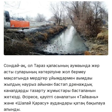
Сондай-ақ, ол Тараз қаласының аумағында жер
асты суларының көтерілуіне жол бермеу
мақсатында мердігер ұйымдармен ағымдағы
жылдың наурыз айынан бастап дренаждық
каналдарды тазарту жұмыстары басталғанын
жеткізді. Әсіресе, қауіпті саналатын «Тайвань»
және «Шалғай Қарасу» аудандары қатаң бақылауға
алынды.