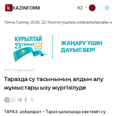
KAZINFORM
KZ
Сайлау-2026
Конституциялық реформа
Арнайы жо
Тренд:
14:21, 11 Наурыз 2020
Таразда су тасқынының алдын алу
жұмыстары қызу жүргізілуде
ТАРАЗ. ҚазАқпарат – Тараз қаласында көктемгі су