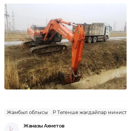
Жамбыл облысы
ҚР Төтенше жағдайлар министрл
Жанғазы Ахметов