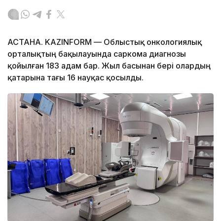
АСТАНА. KAZINFORM — Облыстық онкологиялық
орталықтың бақылауында саркома диагнозы
қойылған 183 адам бар. Жыл басынан бері олардың
қатарына тағы 16 науқас қосылды.