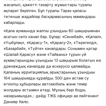
жасалып, қажетті тазарту жұмыстары туралы
ақпарат берілген. Бұл туралы Тараз қаласы
төтенше жағдайлар басқармасының мамандары
хабарлады.
«Қала аумағында жалпы ұзындығы 80 шақырымнан
асатын сегіз канал бар. Бұлар: «Сенкібай», «Қапал»,
«Үшбұлақ», «Қарасу-1», «Қарасу-2», «Төрегелді»,
«Базарбай», «Түйте» каналдары. Сонымен қатар
«Шалғай Қарасу» және «Тайвань» тұрғын үй
аумақтарындағы ұзындығы 13 шақырым болатын екі
дренаждық каналдар да ескерусіз қалмайды.
Қаланың ирригациялық арықтарының ұзындығы
164 шақырымды құрайды. 500-ден астам су
өткізгіш құбырлары автомобиль және темір
жолдары астымен өтеді. Мұның бәрі біздің
назарымызда»,- дейді ТЖБ офицері аға лейтенант
Данияр Келіс.