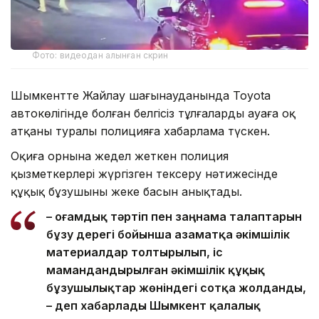
Фото: видеодан алынған скрин
Шымкентте Жайлау шағынауданында Toyota
автокөлігінде болған белгісіз тұлғалардың ауаға оқ
атқаны туралы полицияға хабарлама түскен.
Оқиға орнына жедел жеткен полиция
қызметкерлері жүргізген тексеру нәтижесінде
құқық бұзушының жеке басын анықтады.
– Қоғамдық тәртіп пен заңнама талаптарын
бұзу дерегі бойынша азаматқа әкімшілік
материалдар толтырылып, іс
мамандандырылған әкімшілік құқық
бұзушылықтар жөніндегі сотқа жолданды,
– деп хабарлады Шымкент қалалық