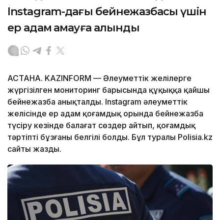
Instagram-дағы бейнежазбасы үшін
ер адам қамауға алынды
АСТАНА. KAZINFORM — Әлеуметтік желілерге
жүргізілген мониторинг барысында құқыққа қайшы
бейнежазба анықталды. Instagram әлеуметтік
желісінде ер адам қоғамдық орында бейнежазба
түсіру кезінде балағат сөздер айтып, қоғамдық
тәртіпті бұзғаны белгілі болды. Бұл туралы Polisia.kz
сайты жазды.