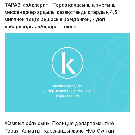
ТАРАЗ. ҚазАқпарат – Тараз қаласының тұрғыны
мессенджер арқылы қазақстандықтардың 4,5
миллион теңге ақшасын иемденген, - деп
хабарлайды ҚазАқпарат тілшісі.
Жамбыл облысының Полиция департаментіне
Тараз, Алматы, Қарағанды және Нұр-Сұлтан