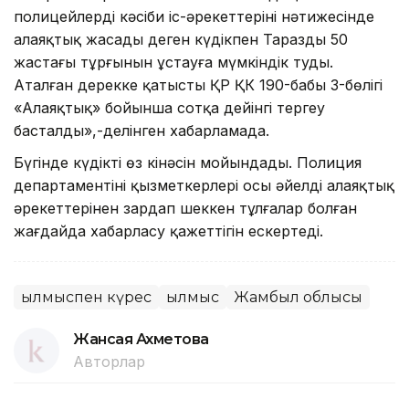
полицейлердің кәсіби іс-әрекеттерінің нәтижесінде
алаяқтық жасады деген күдікпен Тараздың 50
жастағы тұрғынын ұстауға мүмкіндік туды.
Аталған дерекке қатысты ҚР ҚК 190-бабы 3-бөлігі
«Алаяқтық» бойынша сотқа дейінгі тергеу
басталды»,-делінген хабарламада.
Бүгінде күдікті өз кінәсін мойындады. Полиция
департаментінің қызметкерлері осы әйелдің алаяқтық
әрекеттерінен зардап шеккен тұлғалар болған
жағдайда хабарласу қажеттігін ескертеді.
Қылмыспен күрес
Қылмыс
Жамбыл облысы
Жансая Ахметова
Авторлар