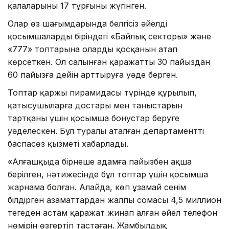
қалаларының 17 тұрғыны жүгінген.
Олар өз шағымдарында белгісіз әйелдің
қосымшалардың біріндегі «Байлық секторы» және
«777» топтарына оларды қосқанын атап
көрсеткен. Ол салынған қаражатты 30 пайыздан
60 пайызға дейін арттыруға уәде берген.
Топтар қаржы пирамидасы түрінде құрылып,
қатысушыларға достары мен таныстарын
тартқаны үшін қосымша бонустар беруге
уәделескен. Бұл туралы аталған департаменттің
баспасөз қызметі хабарлады.
«Алғашқыда бірнеше адамға пайызбен ақша
берілген, нәтижесінде бұл топтар үшін қосымша
жарнама болған. Алайда, көп ұзамай сенім
білдірген азаматтардан жалпы сомасы 4,5 миллион
теңгеден астам қаражат жинап алған әйел телефон
нөмірін өзгертіп тастаған. Жамбылдық