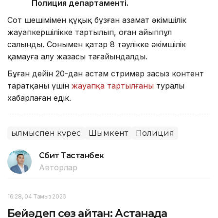
Полиция департаменті.
Сот шешімімен құқық бұзған азамат әкімшілік
жауапкершілікке тартылып, оған айыппұл
салынды. Сонымен қатар 8 тәулікке әкімшілік
қамауға алу жазасы тағайындалды.
Бұған дейін 20-дан астам стример заңсыз контент
таратқаны үшін
жауапқа тартылғаны
туралы
хабарлаған едік.
Қылмыспен күрес
Шымкент
Полиция
Сәбит Тастанбек
Авторлар
16:28, 04 Тамыз 2026
Бейәдеп сөз айтқан: Астанада