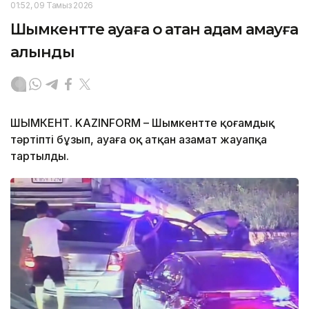
01:52, 09 Тамыз 2026
Шымкентте ауаға оқ атқан адам қамауға
алынды
ШЫМКЕНТ. KAZINFORM – Шымкентте қоғамдық
тәртіпті бұзып, ауаға оқ атқан азамат жауапқа
тартылды.