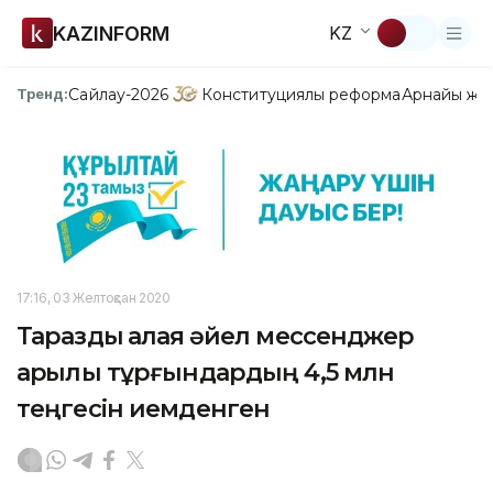
KAZINFORM
KZ
Сайлау-2026
Конституциялық реформа
Арнайы жо
Тренд:
17:16, 03 Желтоқсан 2020
Тараздық алаяқ әйел мессенджер
арқылы тұрғындардың 4,5 млн
теңгесін иемденген