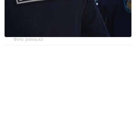
Фото: polisia.kz
— Кейін ол аталған бейнежазбаны өзінің
Instagram парақшасында жариялап,
құқыққа қайшы әрекетін көпшілікке
қолжетімді еткен. Полиция қызметкерлері
оның жеке басын жедел анықтады, —
делінген хабарламада.
Құқық бұзушы 26 жастағы Балташ Шыңғысхан
болып шықты. Ол 5 тәулікке қамауға алынды.
Полиция әлеуметтік желілерге тұрақты түрде
мониторинг жүргізеді. Тәртіп сақшылары