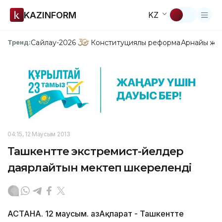
KAZINFORM
KZ
Сайлау-2026
Конституциялық реформа
Арнайы жо
Тренд:
04:15, 12 Маусым 2013
Ташкентте экстремист-әйелдер
даярлайтын мектеп әшкереленді
АСТАНА. 12 маусым. ҚазАқпарат - Ташкентте