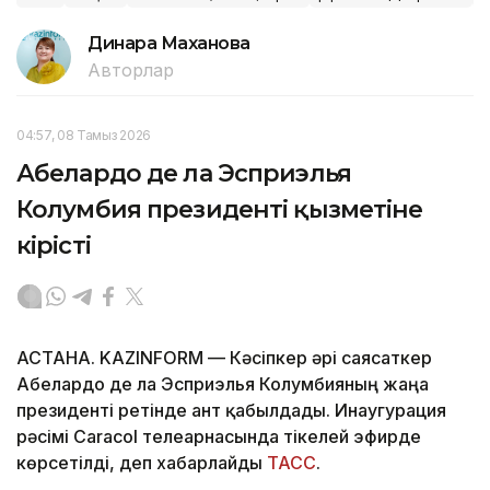
Динара Маханова
Авторлар
04:57, 08 Тамыз 2026
Абелардо де ла Эсприэлья
Колумбия президенті қызметіне
кірісті
АСТАНА. KAZINFORM —
Кәсіпкер әрі саясаткер
Абелардо де ла Эсприэлья Колумбияның жаңа
президенті ретінде ант қабылдады. Инаугурация
рәсімі Caracol телеарнасында тікелей эфирде
көрсетілді, деп хабарлайды
ТАСС
.