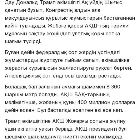
Дау Дональд Трамп әкімшілігі Ақ үйдің Шығыс
қанатын бұзып, Конгрестің алдын ала
мақұлдауынсыз құрылыс жұмыстарын бастағаннан
кейін туындады. Жобаға қарсы АҚШ-тың тарихи
мұрасын сақтау жөніндегі ұлттық қоры сотқа
шағым түсірді.
Бұған дейін федералдық сот жердің үстіндегі
жұмыстарды жүргізуге тыйым салып, әкімшілікке
жерасты құрылысын жалғастыруға рұқсат берген.
Апелляциялық сот енді осы шешімді растады.
Болашақ бал залының аумағы шамамен 8 360
шаршы метр болады. АҚШ БАҚ-тарының
мәліметінше, жобаның құны 400 миллион долларға
дейін өскен. Бұл бастапқы есептен екі есе көп.
Трамп әкімшілігіне АҚШ Жоғарғы сотына жүгіну
үшін екі апта уақыт берілді. АҚШ президенті бұл
шешімге шағымдануға ниетті екенін мәлімдеді.