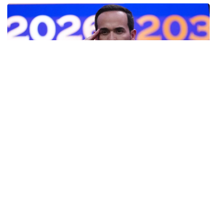
Фото: AP
— Ант етемін және Колумбияның
Конституциясы мен заңдарын адал
сақтауға халық алдында уәде беремін, —
деді мемлекет басшысы парламент
мүшелерінің қатысуымен өткен рәсімде.