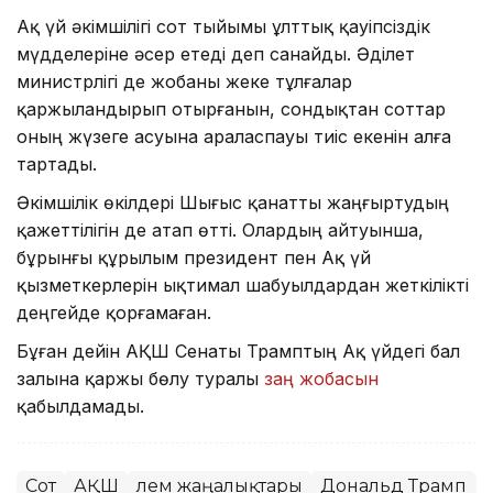
Ақ үй әкімшілігі сот тыйымы ұлттық қауіпсіздік
мүдделеріне әсер етеді деп санайды. Әділет
министрлігі де жобаны жеке тұлғалар
қаржыландырып отырғанын, сондықтан соттар
оның жүзеге асуына араласпауы тиіс екенін алға
тартады.
Әкімшілік өкілдері Шығыс қанатты жаңғыртудың
қажеттілігін де атап өтті. Олардың айтуынша,
бұрынғы құрылым президент пен Ақ үй
қызметкерлерін ықтимал шабуылдардан жеткілікті
деңгейде қорғамаған.
Бұған дейін АҚШ Сенаты Трамптың Ақ үйдегі бал
залына қаржы бөлу туралы
заң жобасын
қабылдамады.
Сот
АҚШ
Әлем жаңалықтары
Дональд Трамп