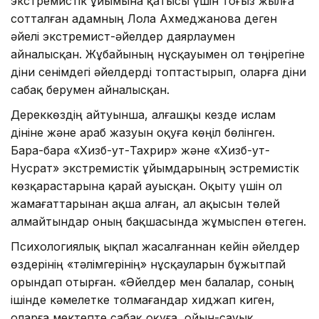
экстремистік ұйымына қатысы үшін тоғыз жылға
сотталған адамның Лола Ахмеджанова деген
әйелі экстремист-әйелдер даярлаумен
айналысқан. Жұбайының нұсқауымен ол төңірегіне
діни сенімдегі әйелдерді топтастырып, оларға діни
сабақ берумен айналысқан.
Дереккөздің айтуынша, алғашқы кезде ислам
дініне және араб жазуын оқуға көңіл бөлінген.
Бара-бара «Хизб-ут-Тахрир» және «Хизб-ут-
Нусрат» экстремистік ұйымдарының эстремистік
көзқарастарына қарай ауысқан. Оқыту үшін ол
жамағаттарынан ақша алған, ал ақысын төлей
алмайтындар оның бақшасында жұмыспен өтеген.
Психологиялық ықпал жасалғаннан кейін әйелдер
өздерінің «тәлімгерінің» нұсқауларын бұжытпай
орындап отырған. «Әйелдер мен балалар, соның
ішінде кәмелетке толмағандар хиджап киген,
оларға мектепте сабақ оқуға, ойын-сауық