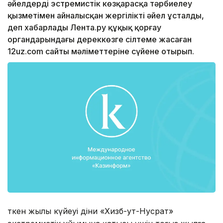
әйелдерді эстремистік көзқарасқа тәрбиелеу
қызметімен айналысқан жергілікті әйел ұсталды,
деп хабарлады Лента.ру құқық қорғау
органдарындағы дереккөзге сілтеме жасаған
12uz.com сайты мәліметтеріне сүйене отырып.
Өткен жылы күйеуі діни «Хизб-ут-Нусрат»