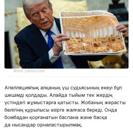
Фото: yahoo.com
Апелляциялық алқаның үш судьясының екеуі бұл
шешімді қолдады. Алайда тыйым тек жердің
үстіндегі жұмыстарға қатысты. Жобаның жерасты
бөлігінің құрылысы әзірге жалғаса береді. Онда
бомбадан қорғанатын баспана және басқа
да нысандар орналастырылмақ.