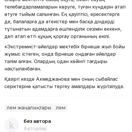
телебағдарламаларын көруге, туған күндерін атап
өтуге тыйым салынған. Ең қауіптісі, ересектерге
де, балаларға да атеистер мен басқа діндерді
тұтынатын адамдарға өшпенділік сезімін еккен»,
деп атап өтті құқық қорғау органының өкілі.
«Экстремист-әйелдер мектебі» бірнеше жыл бойы
жұмыс істеген, онда бірнеше ондаған әйелдер
тәлім алған. Олардың одан кейінгі тағдыры
нақтыланбаған.
Қазіргі кезде Ахмеджанова мен оның сыбайлас
серіктеріне қатысты тергеу амалдары жүргізілуде.
Әлем жаңалықтары
Әлем
без автора
Авторлар