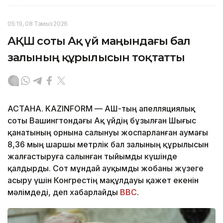
05:19, 08 Тамыз 2026
АҚШ соты Ақ үй маңындағы бал
залының құрылысын тоқтатты
АСТАНА. KAZINFORM — АҚШ-тың апелляциялық
соты Вашингтондағы Ақ үйдің бұзылған Шығыс
қанатының орнына салынуы жоспарланған аумағы
8,36 мың шаршы метрлік бал залының құрылысын
жалғастыруға салынған тыйымды күшінде
қалдырды. Сот мұндай ауқымды жобаны жүзеге
асыру үшін Конгрестің мақұлдауы қажет екенін
мәлімдеді, деп хабарлайды
BBC
.