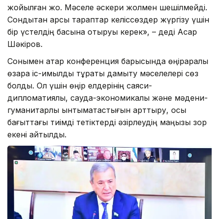
жойылған жоқ. Мәселе әскери жолмен шешілмейді.
Сондықтан қарсы тараптар келіссөздер жүргізу үшін
бір үстелдің басына отыруы керек», – деді Асқар
Шәкіров.
Сонымен қатар конференция барысында өңіраралық
өзара іс-қимылды тұрақты дамыту мәселелері сөз
болды. Ол үшін өңір елдерінің саяси-
дипломатиялық, сауда-экономикалық және мәдени-
гуманитарлық ынтымақтастығын арттыру, осы
бағыттағы тиімді тетіктерді әзірлеудің маңызы зор
екені айтылды.