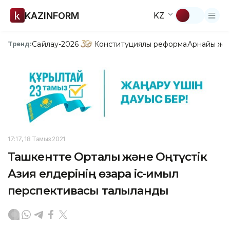
KAZINFORM
KZ
Сайлау-2026
Конституциялық реформа
Арнайы жо
Тренд:
17:17, 18 Тамыз 2021
Ташкентте Орталық және Оңтүстік
Азия елдерінің өзара іс-қимыл
перспективасы талқыланды