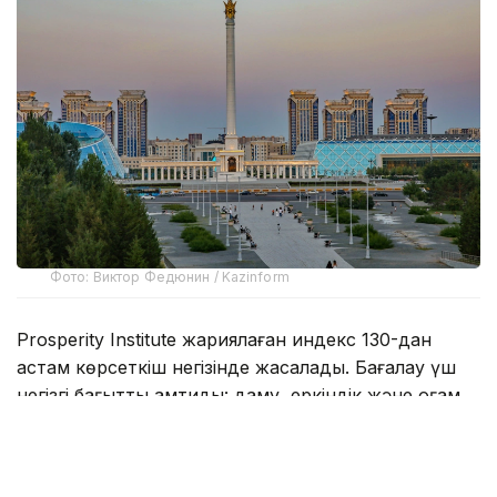
Фото: Виктор Федюнин / Kazinform
Prosperity Institute жариялаған индекс 130-дан
астам көрсеткіш негізінде жасалады. Бағалау үш
негізгі бағытты қамтиды: даму, еркіндік және қоғам.
2026 жылғы рейтиңде бағалау әдістемесі
жаңартылды. Енді рейтингіде жоғары орын алу
үшін бір ғана бағыттағы үздік нәтиже жеткіліксіз.