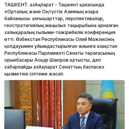
ТАШКЕНТ. ҚазАқпарат - Ташкент қаласында
«Орталық және Оңтүстік Азияның өзара
байланысы: алғышарттар, перспективалар,
геостратегиялық маңызы» тақырыбына арналған
халықаралық ғылыми-тәжірибелік конференция
өтті. Өзбекстан Республикасы Олий Мажлисінің
қолдауымен ұйымдастырылған жиынға Қазақстан
Республикасы Парламенті Сенаты төрағасының
орынбасары Асқар Шәкіров қатысты, деп
хабарлайды ҚазАқпарат Сенаттың баспасөз
қызметіне сілтеме жасап.