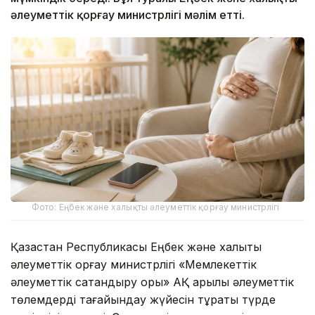
әлеуметтік қорғау министрлігі мәлім етті.
Фото: Еңбек және халықты әлеуметтік қорғау министрлігі
Қазақстан Республикасы Еңбек және халықты
әлеуметтік қорғау министрлігі «Мемлекеттік
әлеуметтік сақтандыру қоры» АҚ арқылы әлеуметтік
төлемдерді тағайындау жүйесін тұрақты түрде