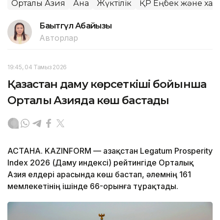
Орталық Азия
Ана
Жүктілік
ҚР Еңбек және халы
Бақытгүл Абайқызы
Авторлар
19:45, 04 Тамыз 2026
Қазақстан даму көрсеткіші бойынша
Орталық Азияда көш бастады
АСТАНА. KAZINFORM — Қазақстан Legatum Prosperity
Index 2026 (Даму индексі) рейтингіде Орталық
Азия елдері арасында көш бастап, әлемнің 161
мемлекетінің ішінде 66-орынға тұрақтады.