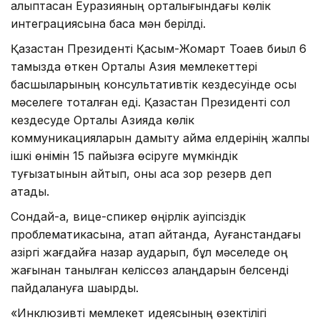
қалыптасқан Еуразияның орталығындағы көлік
интеграциясына баса мән берілді.
Қазақстан Президенті Қасым-Жомарт Тоқаев биыл 6
тамызда өткен Орталық Азия мемлекеттері
басшыларының консультативтік кездесуінде осы
мәселеге тоқталған еді. Қазақстан Президенті сол
кездесуде Орталық Азияда көлік
коммуникацияларын дамыту аймақ елдерінің жалпы
ішкі өнімін 15 пайызға өсіруге мүмкіндік
туғызатынын айтып, оны аса зор резерв деп
атады.
Сондай-ақ, вице-спикер өңірлік қауіпсіздік
проблематикасына, атап айтқанда, Ауғанстандағы
қазіргі жағдайға назар аударып, бұл мәселеде оң
жағынан танылған келіссөз алаңдарын белсенді
пайдалануға шақырды.
«Инклюзивті мемлекет идеясының өзектілігі