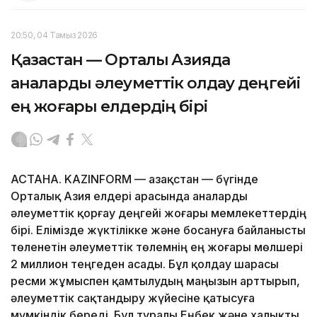
20:50, 04 Тамыз 2026
Қазақстан — Орталық Азияда
аналарды әлеуметтік қолдау деңгейі
ең жоғары елдердің бірі
АСТАНА. KAZINFORM — Қазақстан — бүгінде
Орталық Азия елдері арасында аналарды
әлеуметтік қорғау деңгейі жоғары мемлекеттердің
бірі. Елімізде жүктілікке және босануға байланысты
төленетін әлеуметтік төлемнің ең жоғары мөлшері
2 миллион теңгеден асады. Бұл қолдау шарасы
ресми жұмыспен қамтылудың маңызын арттырып,
әлеуметтік сақтандыру жүйесіне қатысуға
мүмкіндік береді. Бұл туралы Еңбек және халықты