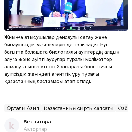
Жиынға қатысушылар денсаулық сақтау және
биоқауіпсіздік мәселелерін де талқылады. Бұл
бағытта болашақта биологиялық қауіптердің алдын
алуға және қауіпті аурулар туралы мәліметтер
алмасуға ықпал ететін Халықаралық биологиялық
қауіпсіздік жөніндегі агенттік құру туралы
Қазақстанның бастамасы атап өтілді.
Орталық Азия
Қазақстанның сыртқы саясаты
Өзбе
без автора
Авторлар