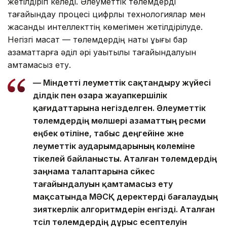
жетілдіріп келеді. Әлеуметтік төлемдерді
тағайындау процесі цифрлық технологиялар мен
жасанды интеллекттің көмегімен жетілдірілуде.
Негізгі мақсат — төлемдердің нақты құқығы бар
азаматтарға әділ әрі уақытылы тағайындалуын
қамтамасыз ету.
— Міндетті әлеуметтік сақтандыру жүйесі
әділдік пен өзара жауапкершілік
қағидаттарына негізделген. Әлеуметтік
төлемдердің мөлшері азаматтың ресми
еңбек өтіліне, табыс деңгейіне және
әлеуметтік аударымдарының көлеміне
тікелей байланысты. Аталған төлемдердің
заңнама талаптарына сәйкес
тағайындалуын қамтамасыз ету
мақсатында МӘСҚ деректерді бағалаудың
зияткерлік алгоритмдерін енгізді. Аталған
тәсіл төлемдердің дұрыс есептелуін