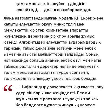
қамтамасыз етіп, жүйенің әділдігін
күшейтеді, — делінген хабарламада.
Жаңа автоматтандырылған модель ҚР Еңбек және
халықты әлеуметтік қорғау министрлігі мен
Мемлекеттік кірістер комитетінің ақпараттық
жүйелерінің деректерін біріктіру арқылы жұмыс
істейді. Алгоритмдер әлеуметтік аударымдардың
тарихын, табыс деңгейінің өзгеруін және еңбек
қызметіне қатысты мәліметтерді талдайды. Соның
нәтижесінде болашақ ананың еңбек өтілі мен нақты
табысы расталған деректер негізінде әлеуметтік
төлем мөлшері автоматты түрде есептеліп,
төлемдерді тағайындау үдерісі дәлірек болады.
— Цифрландыру мемлекеттік қызметті алу
үдерісін барынша жеңілдетті. Ресми
жұмысы және расталған тұрақты табысы
бар әйелдерге құжат жинаудың немесе