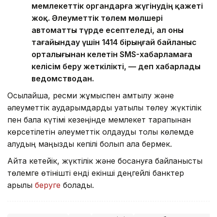
мемлекеттік органдарға жүгінудің қажеті
жоқ. Әлеуметтік төлем мөлшері
автоматты түрде есептеледі, ал оны
тағайындау үшін 1414 бірыңғай байланыс
орталығынан келетін SMS-хабарламаға
келісім беру жеткілікті, — деп хабарлады
ведомстводан.
Осылайша, ресми жұмыспен қамтылу және
әлеуметтік аударымдарды уақтылы төлеу жүктілік
пен бала күтімі кезеңінде мемлекет тарапынан
көрсетілетін әлеуметтік қолдауды толық көлемде
алудың маңызды кепілі болып қала бермек.
Айта кетейік, жүктілік және босануға байланысты
төлемге өтінішті енді екінші деңгейлі банктер
арқылы
беруге
болады.