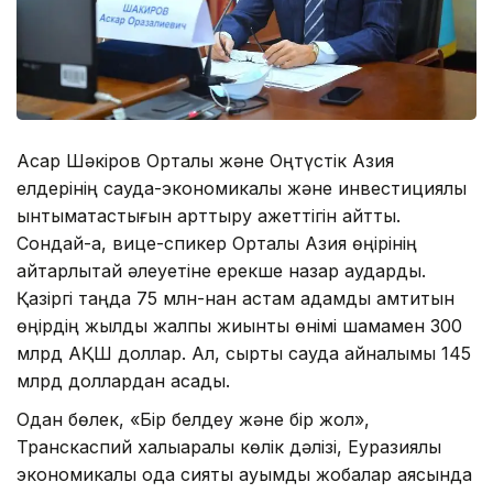
Асқар Шәкіров Орталық және Оңтүстік Азия
елдерінің сауда-экономикалық және инвестициялық
ынтымақтастығын арттыру қажеттігін айтты.
Сондай-ақ, вице-спикер Орталық Азия өңірінің
айтарлықтай әлеуетіне ерекше назар аударды.
Қазіргі таңда 75 млн-нан астам адамды қамтитын
өңірдің жылдық жалпы жиынтық өнімі шамамен 300
млрд АҚШ доллар. Ал, сыртқы сауда айналымы 145
млрд доллардан асады.
Одан бөлек, «Бір белдеу және бір жол»,
Транскаспий халықаралық көлік дәлізі, Еуразиялық
экономикалық одақ сияқты ауқымды жобалар аясында