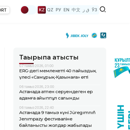
KZ
QZ
РУ
EN
中文
ق ز
ЎЗ
ORT
Тақырыпқа қатысты
07 тамыз 2026, 01:00
ERG-дегі мемлекеттің 40 пайыздық
үлесі «Самұрық-Қазынаға» өтті
06 тамыз 2026, 23:00
Астанада атпен серуендеген ер
адамға айыппұл салынды
06 тамыз 2026, 22:40
Астанада 9 тамыз күні Jüregımnıñ
Jenımpazy фестиваліне
байланысты жолдар жабылады