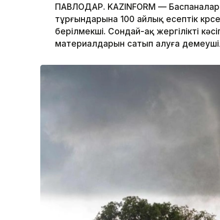
ПАВЛОДАР. KAZINFORM — Баспаналары
тұрғындарына 100 айлық есептік көрс
берілмекші. Сондай-ақ жергілікті к
материалдарын сатып алуға демеушілі