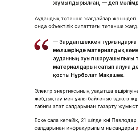
жұмылдырылған, — деп мәлімд
Аудандық төтенше жағдайлар жөніндегі 
онда объектілік сипаттағы төтенше жағ
— Зардап шеккен тұрғындарға 
мөлшерінде материалдық көмек
ауданның ауыл шаруашылығы т
материалдарын сатып алуға де
қосты Нұрболат Мақашев.
Электр энергиясының уақытша өшірілуін
жабдықтау мен ұялы байланыс үздіксіз жұ
табиғи апат салдарынан тазарту жұмыстар
Еске сала кетейік, 21 шілде күні Павлод
салдарынан инфрақұрылым нысандары