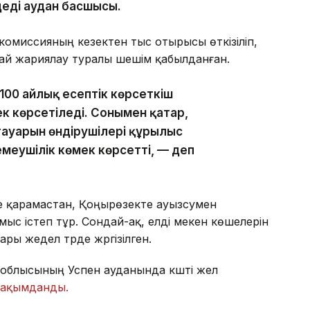
еді аудан басшысы.
комиссияның кезектен тыс отырысы өткізіліп,
дай жариялау туралы шешім қабылданған.
100 айлық есептік көрсеткіш
 көрсетіледі. Сонымен қатар,
ауарын өндірушілері құрылыс
меушілік көмек көрсетті, — деп
е қарамастан, Қоңырөзекте ауызсумен
мыс істеп тұр. Сондай-ақ, елді мекен көшелерін
ы жедел түрде жүргізілген.
ар облысының Успен ауданында күшті жел
зақымданды.