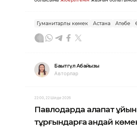
Гуманитарлық көмек
Астана
Ақтөбе
Бақытгүл Абайқызы
Авторлар
22:00, 22 Шілде 2026
Павлодарда алапат құйы
тұрғындарға қандай көме