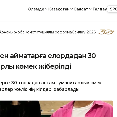
Әлемде
Қазақстан
Саясат
Талдау
SP
Арнайы жоба
Конституциялық реформа
Сайлау-2026
кен аймақтарға елордадан 30
рлық көмек жіберілді
ерге 30 тоннадан астам гуманитарлық көмек
рлер желісінің өкілдері хабарлады.