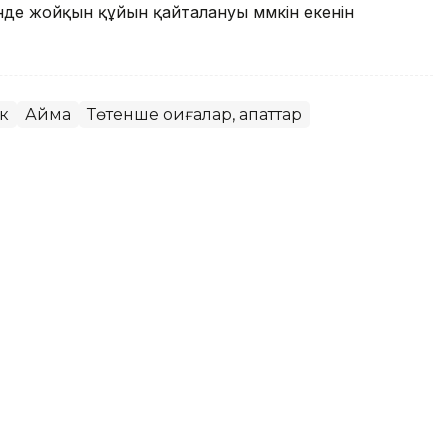
нде жойқын құйын қайталануы мүмкін екенін
к
Аймақ
Төтенше оқиғалар, апаттар
 қатысты прагматикалық