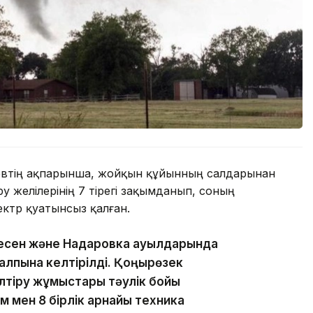
евтің ақпарынша, жойқын құйынның салдарынан
 желілерінің 7 тірегі зақымданып, соның
ектр қуатынсыз қалған.
знесен және Надаровка ауылдарында
лпына келтірілді. Қоңырөзек
лтіру жұмыстары тәулік бойы
 мен 8 бірлік арнайы техника