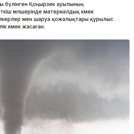
 бүлінген Қоңырөзек ауылының
еткіш мөлшерінде материалдық көмек
әсіпкерлер мен шаруа қожалықтары құрылыс
к көмек жасаған.