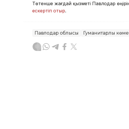
Төтенше жағдай қызметі Павлодар өңірі
ескертіп отыр
.
Павлодар облысы
Гуманитарлық көме
Мұрат Аяған
Авторлар
08:30, 11 Шілде 2026
Қазақстанның Ауғанстанға
ұстанымы