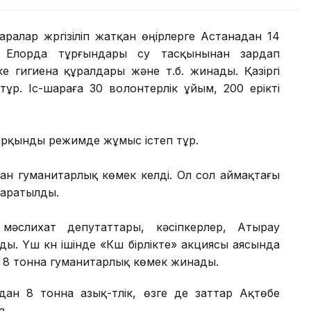
ралар жүргізіліп жатқан өңірлерге Астанадан 14
і. Елорда тұрғындары су тасқынынан зардап
ке гигиена құралдары және т.б. жинады. Қазіргі
ұр. Іс-шараға 30 волонтерлік ұйым, 200 ерікті
қарқынды режимде жұмыс істеп тұр.
нан гуманитарлық көмек келді. Ол сол аймақтағы
таратылды.
 мәслихат депутаттары, кәсіпкерлер, Атырау
. Үш күн ішінде «Күш бірлікте» акциясы аясында
 8 тонна гуманитарлық көмек жинады.
дан 8 тонна азық-түлік, өзге де заттар Ақтөбе
з.