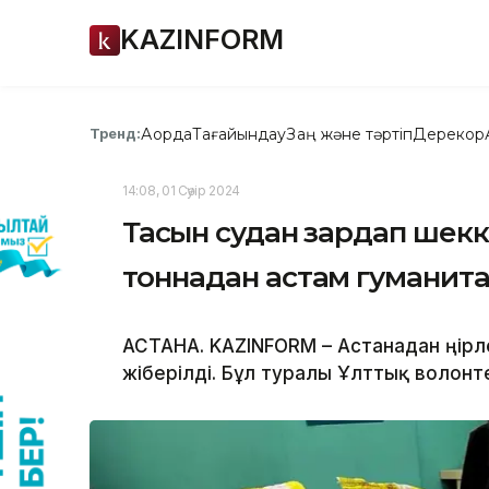
KAZINFORM
Ақорда
Тағайындау
Заң және тәртіп
Дерекқор
Тренд:
14:08, 01 Сәуір 2024
Тасқын судан зардап шек
тоннадан астам гуманита
АСТАНА. KAZINFORM – Астанадан өңірл
жіберілді. Бұл туралы Ұлттық волонте