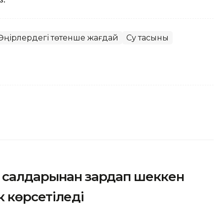
Өңірлердегі төтенше жағдай
Су тасқыны
н салдарынан зардап шеккен
к көрсетіледі