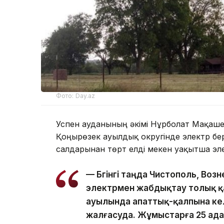
Фото: Day.az
Успен ауданының әкімі Нұрболат Мақаш
Қоңырөзек ауылдық округінде электр беру
салдарынан төрт елді мекен уақытша эл
— Бүгінгі таңда Чистополь, Во
электрмен жабдықтау толық қа
ауылында апаттық-қалпына ке
жалғасуда. Жұмыстарға 25 адам