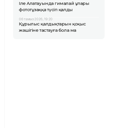
Іле Алатауында гималай ұлары
фототұзаққа түсіп қалды
06 тамыз 2026, 19:20
Құрылыс қалдықтарын қоқыс
жәшігіне тастауға бола ма