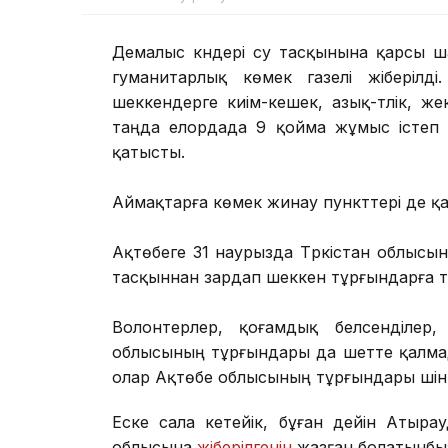
Демалыс күндері су тасқынына қарсы ша
гуманитарлық көмек газелі жіберілд
шеккендерге киім-кешек, азық-түлік, же
таңда елордада 9 қойма жұмыс істеп т
қатысты.
Аймақтарға көмек жинау пункттері де 
Ақтөбеге 31 наурызда Түркістан облысы
тасқыннан зардап шеккен тұрғындарға 
Волонтерлер, қоғамдық белсенділер,
облысының тұрғындары да шетте қалмады
олар Ақтөбе облысының тұрғындары үшін
Еске сала кетейік, бұған дейін Атырау
облысына
жіберілгенін
жазған болатынбы