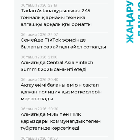
06 тамыз 2026, 22:18
Tarlan Astana құрылысы: 245
тонналық арнайы техника
алғашқы арқалықты орнатты
06 тамыз 2026, 22:07
Семейде TikTok эфирінде
былапыт сөз айтқан әйел сотталды
06 тамыз 2026, 21:00
Алматыда Central Asia Fintech
Summit 2026 саммиті өтеді
06 тамыз 2026, 20:40
Ақтау әкімі баланың өмірін сақтап
қалған полиция қызметкерлерін
марапаттады
06 тамыз 2026, 20:30
Алматыда МИБ пен ПИК
қарыздары коммуналдық төлем
түбіртегінде көрсетіледі
06 тамыз 2026, 19:30