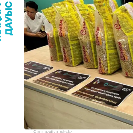
Фото: azattyq-ruhy.kz