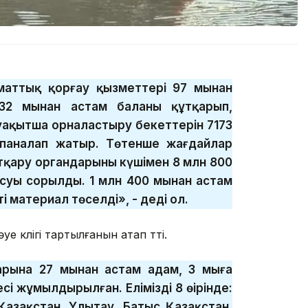
маттық қорғау қызметтері 97 мыңнан
32 мыңнан астам баланы құтқарып,
 уақытша орналастыру бекеттерін 7173
а паналап жатыр. Төтенше жағдайлар
 атқару органдарының күшімен 8 млн 800
суы сорылды. 1 млн 400 мыңнан астам
і материал төселді», - деді ол.
е көлігі тартылғанын атап өтті.
рына 27 мыңнан астам адам, 3 мыңға
і жұмылдырылған. Еліміздің 8 өңірінде:
Қазақстан, Ұлытау, Батыс Қазақстан,