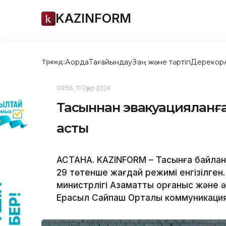
KAZINFORM
Ақорда
Тағайындау
Заң және тәртіп
Дерекқор
Тренд:
09:56, 11 Сәуір 2024
Тасқыннан эвакуацияланғ
асты
АСТАНА. KAZINFORM – Тасқынға байланы
29 төтенше жағдай режимі енгізілген
министрлігі Азаматтық қорғаныс және 
Ерасыл Сайпаш Орталық коммуникациял