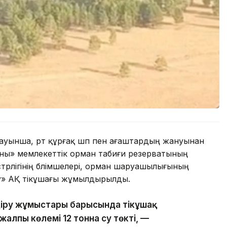
лауынша, өрт құрғақ шөп пен ағаштардың жануынан
аны» мемлекеттік орман табиғи резерватының
трлігінің бөлімшелері, орман шаруашылығының
ру» АҚ тікұшағы жұмылдырылды.
діру жұмыстары барысында тікұшақ
алпы көлемі 12 тонна су төкті, —