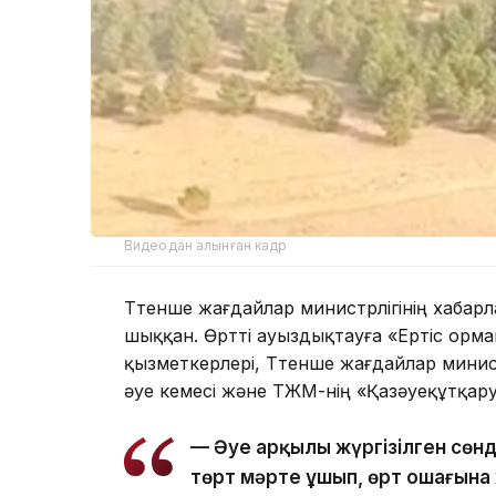
Видеодан алынған кадр
Төтенше жағдайлар министрлігінің хабар
шыққан. Өртті ауыздықтауға «Ертіс орм
қызметкерлері, Төтенше жағдайлар минис
әуе кемесі және ТЖМ-нің «Қазәуеқұтқа
— Әуе арқылы жүргізілген сөн
төрт мәрте ұшып, өрт ошағына ж