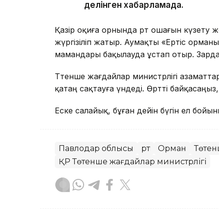
делінген хабарламада.
Қазір оқиға орнында өрт ошағын күзету
жүргізіліп жатыр. Аумақты «Ертіс орман
мамандары бақылауда ұстап отыр. Зарда
Төтенше жағдайлар министрлігі азаматтар
қатаң сақтауға үндеді. Өртті байқасаңыз,
Еске салайық, бұған дейін бүгін ел бойын
Павлодар облысы
Өрт
Орман
Төтен
ҚР Төтенше жағдайлар министрлігі