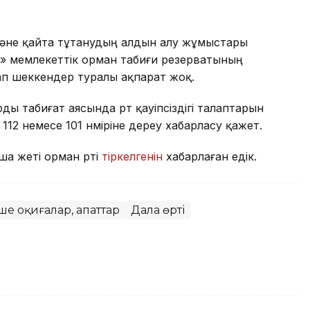
 және қайта тұтанудың алдын алу жұмыстары
ы» мемлекеттік орман табиғи резерватының
п шеккендер туралы ақпарат жоқ.
ды табиғат аясында өрт қауіпсіздігі талаптарын
 112 немесе 101 нөміріне дереу хабарласу қажет.
ша жеті орман өрті
тіркелгенін
хабарлаған едік.
ше оқиғалар, апаттар
Дала өрті