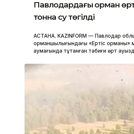
Павлодардағы орман өрті 
тонна су төгілді
АСТАНА. KAZINFORM — Павлодар облыс
орманшылығындағы «Ертіс орманы» м
аумағында тұтанған табиғи өрт ауызд