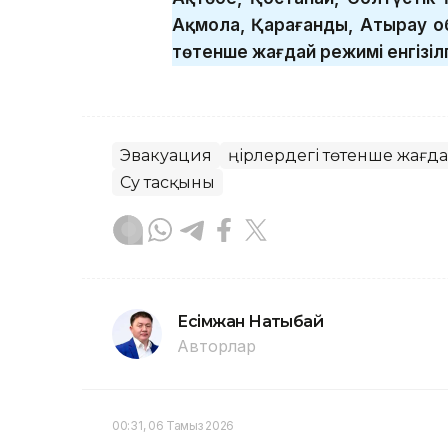
Ақмола, Қарағанды, Атырау о
төтенше жағдай режимі енгізіл
Эвакуация
Өңірлердегі төтенше жағд
Су тасқыны
Есімжан Нақтыбай
Авторлар
00:31, 06 Тамыз 2026