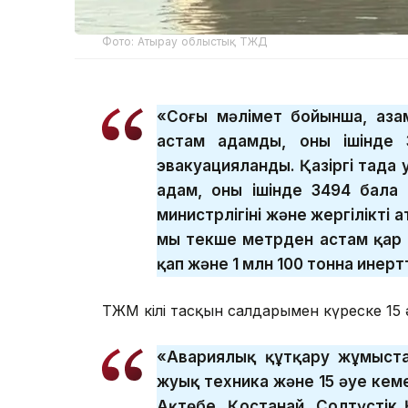
Фото: Атырау облыстық ТЖД
«Соңғы мәлімет бойынша, аза
астам адамды, оның ішінде 
эвакуацияланды. Қазіргі таңда
адам, оның ішінде 3494 бал
министрлігінің және жергілікті
мың текше метрден астам қар 
қап және 1 млн 100 тонна инертт
ТЖМ өкілі тасқын салдарымен күреске 15 әу
«Авариялық құтқару жұмыста
жуық техника және 15 әуе кемес
Ақтөбе, Қостанай, Солтүстік 