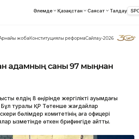
Әлемде
Қазақстан
Саясат
Талдау
SP
Арнайы жоба
Конституциялық реформа
Сайлау-2026
ан адамның саны 97 мыңнан
сты елдің 8 өңірінде жергілікті ауқымдағы
. Бұл туралы ҚР Төтенше жағдайлар
әскери бөлімдер комитетінің аға офицері
ар қызметінде өткен брифингіде айтты.