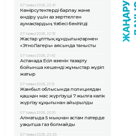
07 тамыз 2026, 22:41
Көмірсутектерді барлау және
өндіру үшін аз зерттелген
аумақтардың тізбесі бекітілді
07 тамыз 2026, 22:10
Жастар ұлттық құндылықтармен
«ЭтноЛагерь» аясында танысты
07 тамыз 2026, 21:42
Астанада Есіл өзенін тазарту
бойынша кешенді жұмыстар жүріп
жатыр
07 тамыз 2026, 21:12
Жамбыл облысында полициядан
қашқан мас жүргізуші 7 жылға көлік
жүргізу құқығынан айырылды
07 тамыз 2026, 20:51
Алматыда 5 мыңнан астам пәтерде
уақытша газ болмайды
07 тамыз 2026, 20:33