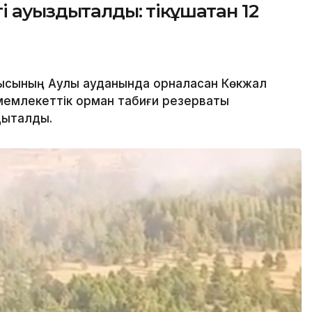
ауыздықталды: тікұшақтан 12
ының Аққулы ауданында орналасқан Көкжал
емлекеттік орман табиғи резерваты
ықталды.