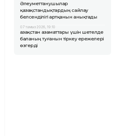
Әлеуметтанушылар
қазақстандықтардың сайлау
белсенділігі артқанын анықтады
07 тамыз 2026, 19:10
Қазақстан азаматтары үшін шетелде
баланың туғанын тіркеу ережелері
өзгерді