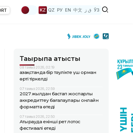
KZ
QZ
РУ
EN
中文
ق ز
ЎЗ
ORT
Тақырыпқа қатысты
08 тамыз 2026, 02:19
Қазақстанда бір тәулікте үш орман
өрті тіркелді
07 тамыз 2026, 22:59
2027 жылдан бастап жоспарлы
аккредиттеу бағалаулары онлайн
форматта өтеді
07 тамыз 2026, 22:50
Атырауда екінші рет лотос
фестивалі өтеді