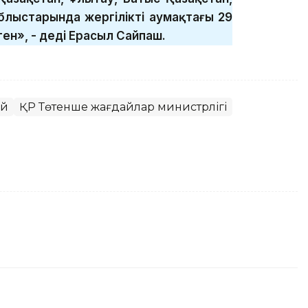
блыстарында жергілікті аумақтағы 29
ген», - деді Ерасыл Сайпаш.
ай
ҚР Төтенше жағдайлар министрлігі