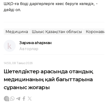
ШҚО-ға біздің дәрігерлерге кеңес беруге келеді», -
дейді ол.
Медицина
Шығыс Қазақстан облысы
Коронави
Зарина Қаһарман
Авторлар
14:59, 08 Тамыз 2026
Шетелдіктер арасында отандық
медицинаның қай бағыттарына
сұраныс жоғары