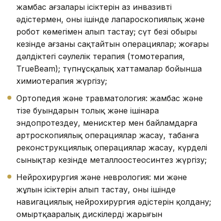
жамбас ағзалары ісіктерін аз инвазивті
әдістермен, оның ішінде лапароскопиялық және
робот көмегімен алып тастау; сүт безі обыры
кезінде ағзаны сақтайтын операциялар; жоғары
дәлдіктегі сәулелік терапия (томотерапия,
TrueBeam); түпнұсқалық хаттамалар бойынша
химиотерапия жүргізу;
Ортопедия және травматология: жамбас және
тізе буындарын толық және ішінара
эндопротездеу, менисктер мен байламдарға
артроскопиялық операциялар жасау, табанға
реконструкциялық операциялар жасау, күрделі
сынықтар кезінде металлоостеосинтез жүргізу;
Нейрохирургия және неврология: ми және
жұлын ісіктерін алып тастау, оның ішінде
навигациялық нейрохирургия әдістерін қолдану;
омыртқааралық дискілердің жарығын