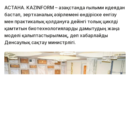
АСТАНА. KAZINFORM – Қазақстанда ғылыми идеядан
бастап, зертханалық әзірлемені өндіріске енгізу
мен практикалық қолдануға дейінгі толық циклді
қамтитын биотехнологияларды дамытудың жаңа
моделі қалыптастырылмақ, деп хабарлайды
Денсаулық сақтау министрлігі.
Фото: Денсаулық сақтау министрлігі