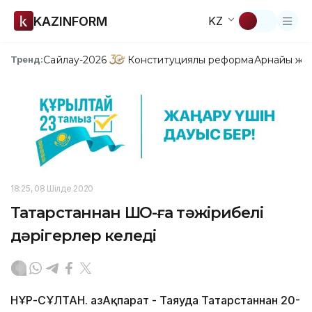
KAZINFORM
KZ
Сайлау-2026
Конституциялық реформа
Арнайы жо
Тренд:
18:25, 08 Шілде 2020
Татарстаннан ШҚО-ға тәжірибелі
дәрігерлер келеді
НҰР-СҰЛТАН. ҚазАқпарат - Таяуда Татарстаннан 20-