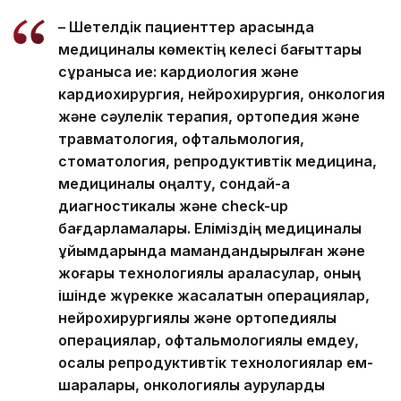
– Шетелдік пациенттер арасында
медициналық көмектің келесі бағыттары
сұранысқа ие: кардиология және
кардиохирургия, нейрохирургия, онкология
және сәулелік терапия, ортопедия және
травматология, офтальмология,
стоматология, репродуктивтік медицина,
медициналық оңалту, сондай-ақ
диагностикалық және check-up
бағдарламалары. Еліміздің медициналық
ұйымдарында мамандандырылған және
жоғары технологиялық араласулар, оның
ішінде жүрекке жасалатын операциялар,
нейрохирургиялық және ортопедиялық
операциялар, офтальмологиялық емдеу,
қосалқы репродуктивтік технологиялар ем-
шаралары, онкологиялық ауруларды