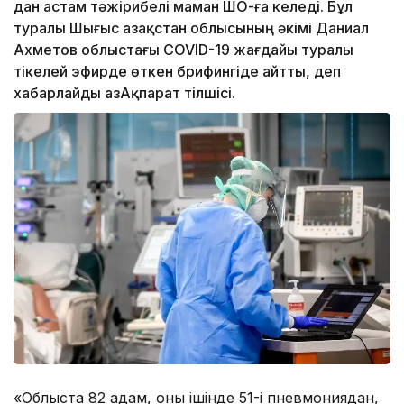
дан астам тәжірибелі маман ШҚО-ға келеді. Бұл
туралы Шығыс Қазақстан облысының әкімі Даниал
Ахметов облыстағы COVID-19 жағдайы туралы
тікелей эфирде өткен брифингіде айтты, деп
хабарлайды ҚазАқпарат тілшісі.
«Облыста 82 адам, оның ішінде 51-і пневмониядан,