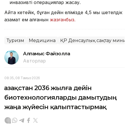
инвазивті операциялар жасау.
Айта кетейік, бұған дейін елімізде 4,5 мың шетелдік
азамат ем алғанын
жазғанбыз.
Туризм
Медицина
ҚР Денсаулық сақтау минист
Алпамыс Файзолла
Авторлар
08:35, 08 Тамыз 2026
Қазақстан 2036 жылға дейін
биотехнологияларды дамытудың
жаңа жүйесін қалыптастырмақ