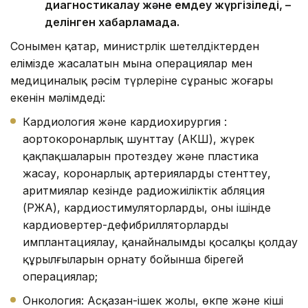
диагностикалау және емдеу жүргізіледі, –
делінген хабарламада.
Сонымен қатар, министрлік шетелдіктерден
елімізде жасалатын мына операциялар мен
медициналық рәсім түрлеріне сұраныс жоғары
екенін мәлімдеді:
Кардиология және кардиохирургия :
аортокоронарлық шунттау (АКШ), жүрек
қақпақшаларын протездеу және пластика
жасау, коронарлық артерияларды стенттеу,
аритмиялар кезінде радиожиіліктік абляция
(РЖА), кардиостимуляторларды, оның ішінде
кардиовертер-дефибрилляторларды
имплантациялау, қанайналымды қосалқы қолдау
құрылғыларын орнату бойынша бірегей
операциялар;
Онкология: Асқазан-ішек жолы, өкпе және кіші