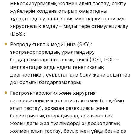
микрохирургиялық жолмен алып тастау; бекіту
жүйелерін қолдана отырып омыртқаны
тұрақтандыру; эпилепсия мен паркинсонизмді
хирургиялық емдеу – миды терең стимуляциялау
(DBS);
Репродуктивтік медицина (ЭКҰ):
экстракорпоралдық ұрықтандыру
бағдарламаларының толық циклі (ICSI, PGD –
имплантация алдындағы генетикалық
диагностика), суррогат ана болу және ооциттер
донорлығы бағдарламалары;
Гастроэнтерология және хирургия:
лапароскопиялық холецистэктомия (өт қабын
алып тастау), асқазан резекциясы және
бариатриялық операциялар, асқазан-ішек
жолындағы жаңа түзілімдерді эндоскопиялық
жолмен алып тастау, бауыр мен ұйқы безіне аз