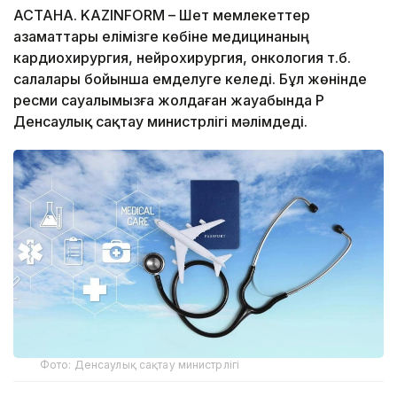
АСТАНА. KAZINFORM – Шет мемлекеттер
азаматтары елімізге көбіне медицинаның
кардиохирургия, нейрохирургия, онкология т.б.
салалары бойынша емделуге келеді. Бұл жөнінде
ресми сауалымызға жолдаған жауабында ҚР
Денсаулық сақтау министрлігі мәлімдеді.
Фото: Денсаулық сақтау министрлігі