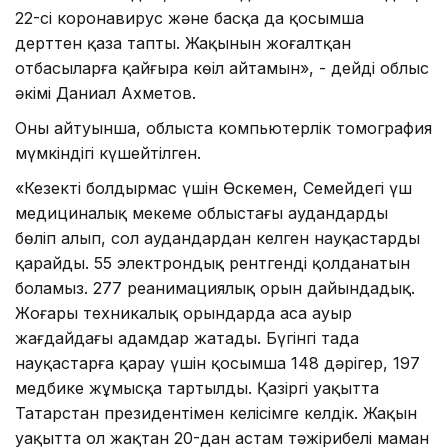
22-сі коронавирус және басқа да қосымша
дерттен қаза тапты. Жақынын жоғалтқан
отбасыларға қайғыра көңіл айтамын», - дейді облыс
әкімі Даниал Ахметов.
Оның айтуынша, облыста компьютерлік томография
мүмкіндігі күшейтілген.
«Кезекті болдырмас үшін Өскемен, Семейдегі үш
медициналық мекеме облыстағы аудандарды
бөліп алып, сол аудандардан келген науқастарды
қарайды. 55 электрондық рентгенді қолданатын
боламыз. 277 реанимациялық орын дайындадық.
Жоғары техникалық орындарда аса ауыр
жағдайдағы адамдар жатады. Бүгінгі таңда
науқастарға қарау үшін қосымша 148 дәрігер, 197
медбике жұмысқа тартылды. Қазіргі уақытта
Татарстан президентімен келісімге келдік. Жақын
уақытта ол жақтан 20-дан астам тәжірибелі маман