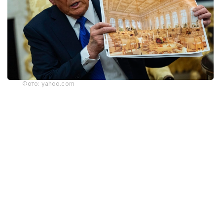
Фото: yahoo.com
Апелляциялық алқаның үш судьясының екеуі бұл
шешімді қолдады. Алайда тыйым тек жердің
үстіндегі жұмыстарға қатысты. Жобаның жерасты
бөлігінің құрылысы әзірге жалғаса береді. Онда
бомбадан қорғанатын баспана және басқа
да нысандар орналастырылмақ.
Дау Дональд Трамп әкімшілігі Ақ үйдің Шығыс
қанатын бұзып, Конгрестің алдын ала
мақұлдауынсыз құрылыс жұмыстарын бастағаннан