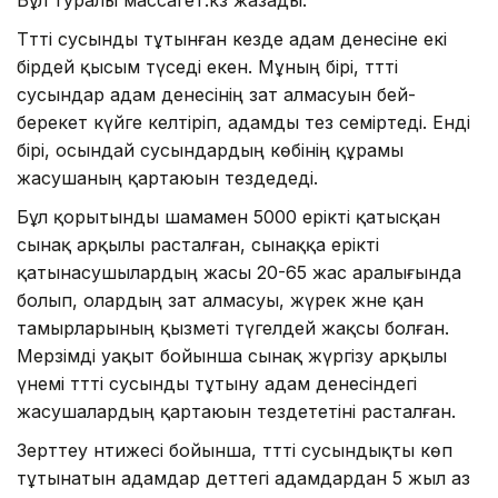
Тәтті сусынды тұтынған кезде адам денесіне екі
бірдей қысым түседі екен. Мұның бірі, тәтті
сусындар адам денесінің зат алмасуын бей-
берекет күйге келтіріп, адамды тез семіртеді. Енді
бірі, осындай сусындардың көбінің құрамы
жасушаның қартаюын тездедеді.
Бұл қорытынды шамамен 5000 ерікті қатысқан
сынақ арқылы расталған, сынаққа ерікті
қатынасушылардың жасы 20-65 жас аралығында
болып, олардың зат алмасуы, жүрек және қан
тамырларының қызметі түгелдей жақсы болған.
Мерзімді уақыт бойынша сынақ жүргізу арқылы
үнемі тәтті сусынды тұтыну адам денесіндегі
жасушалардың қартаюын тездететіні расталған.
Зерттеу нәтижесі бойынша, тәтті сусындықты көп
тұтынатын адамдар әдеттегі адамдардан 5 жыл аз