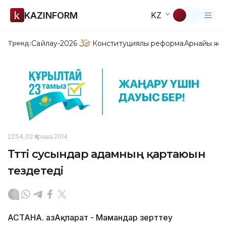
KAZINFORM
KZ
Сайлау-2026
Конституциялық реформа
Арнайы жо
Тренд:
22:54, 02 Қараша 2014
Тәтті сусындар адамның қартаюын
тездетеді
АСТАНА. ҚазАқпарат - Мамандар зерттеу