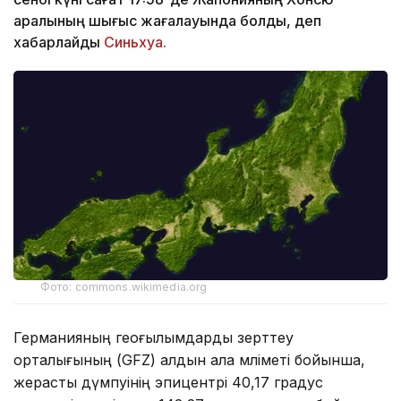
аралының шығыс жағалауында болды, деп
хабарлайды
Синьхуа.
Фото: commons.wikimedia.org
Германияның геоғылымдарды зерттеу
орталығының (GFZ) алдын ала мәліметі бойынша,
жерасты дүмпуінің эпицентрі 40,17 градус