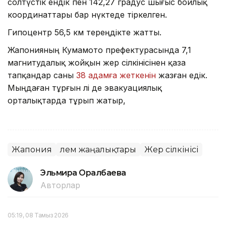
солтүстік ендік пен 142,27 градус шығыс бойлық
координаттары бар нүктеде тіркелген.
Гипоцентр 56,5 км тереңдікте жатты.
Жапонияның Кумамото префектурасында 7,1
магнитудалық жойқын жер сілкінісінен қаза
тапқандар саны
38 адамға жеткенін
жазған едік.
Мыңдаған тұрғын әлі де эвакуациялық
орталықтарда тұрып жатыр,
Жапония
Әлем жаңалықтары
Жер сілкінісі
Эльмира Оралбаева
Авторлар
05:19, 08 Тамыз 2026