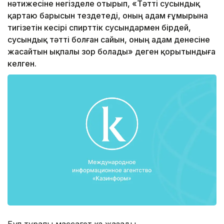
нәтижесіне негізделе отырып, «Тәтті сусындық
қартаю барысын тездетеді, оның адам ғұмырына
тигізетін кесірі спирттік сусындармен бірдей,
сусындық тәтті болған сайын, оның адам денесіне
жасайтын ықпалы зор болады» деген қорытындыға
келген.
Бұл туралы массагет.кз жазады.