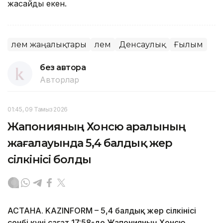
жасайды екен.
Әлем жаңалықтары
Әлем
Денсаулық
Ғылым
без автора
Авторлар
01:45, 09 Тамыз 2026
Жапонияның Хонсю аралының
жағалауында 5,4 балдық жер
сілкінісі болды
АСТАНА. KAZINFORM – 5,4 балдық жер сілкінісі
сенбі күні сағат 17:58-де Жапонияның Хонсю