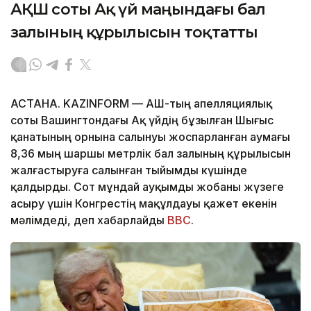
АҚШ соты Ақ үй маңындағы бал
залының құрылысын тоқтатты
АСТАНА. KAZINFORM — АҚШ-тың апелляциялық
соты Вашингтондағы Ақ үйдің бұзылған Шығыс
қанатының орнына салынуы жоспарланған аумағы
8,36 мың шаршы метрлік бал залының құрылысын
жалғастыруға салынған тыйымды күшінде
қалдырды. Сот мұндай ауқымды жобаны жүзеге
асыру үшін Конгрестің мақұлдауы қажет екенін
мәлімдеді, деп хабарлайды
BBC
.