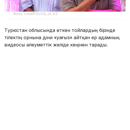
Фото: t.me/POLICE_of_KZ
Түркістан облысында өткен тойлардың бірінде
тілектің орнына діни «уағыз» айтқан ер адамның
видеосы әлеуметтік желіде кеңінен тарады.
Бейнежазбада ол тойларда арақтың қойылмай
жүргенін құптайтынын айтып, ендігі кезекте
музыкадан бас тарту керектігін жеткізген. Сондай-
ақ ерлер мен әйелдердің бірге отыруын шариғатқа
қайшы деп бағалап, мұсылмандардың діни
талаптарды қатаң ұстануы қажет екенін
айтқан.
Ішкі істер министрлігі бұл видеоға қатысты ресми
мәлімдеме жасады.
– Әлеуметтік желілерге жүргізілген
мониторинг барысында Түркістан