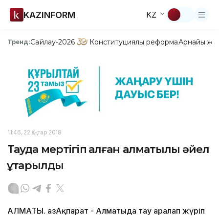
KAZINFORM
KZ
Сайлау-2026
Конституциялық реформа
Арнайы жо
Тренд:
11:46, 22 Қаңтар 2018
Тауда мертігіп қалған алматылық әйел
құтқарылды
АЛМАТЫ. ҚазАқпарат - Алматыда тау аралап жүріп