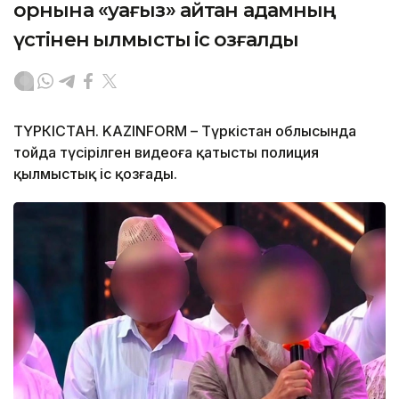
орнына «уағыз» айтқан адамның
үстінен қылмыстық іс қозғалды
ТҮРКІСТАН. KAZINFORM – Түркістан облысында
тойда түсірілген видеоға қатысты полиция
қылмыстық іс қозғады.