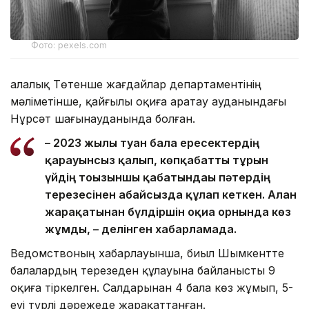
Фото: pexels.com
Қалалық Төтенше жағдайлар департаментінің
мәліметінше, қайғылы оқиға Қаратау ауданындағы
Нұрсәт шағынауданында болған.
– 2023 жылы туған бала ересектердің
қарауынсыз қалып, көпқабатты тұрғын
үйдің тоғызыншы қабатындағы пәтердің
терезесінен абайсызда құлап кеткен. Алған
жарақатынан бүлдіршін оқиға орнында көз
жұмды, – делінген хабарламада.
Ведомствоның хабарлауынша, биыл Шымкентте
балалардың терезеден құлауына байланысты 9
оқиға тіркелген. Салдарынан 4 бала көз жұмып, 5-
еуі түрлі дәрежеде жарақаттанған.