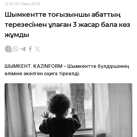
12:16, 05 Тамыз 2026
Шымкентте тоғызыншы қабаттың
терезесінен құлаған 3 жасар бала көз
жұмды
ШЫМКЕНТ. KAZINFORM – Шымкентте бүлдіршіннің
өліміне әкелген оқиға тіркелді.