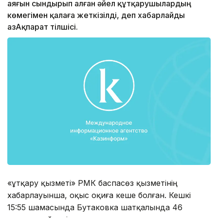
аяғын сындырып алған әйел құтқарушылардың
көмегімен қалаға жеткізілді, деп хабарлайды
ҚазАқпарат тілшісі.
«Құтқару қызметі» РМК баспасөз қызметінің
хабарлауынша, оқыс оқиға кеше болған. Кешкі
15:55 шамасында Бутаковка шатқалында 46