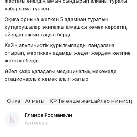
жастағы әйелдің аяғын сындырып алғаны туралы
хабарлама түскен.
Оқиға орнына жеткен 5 адамнан тұратын
құтқарушылар экипажы алғашқы көмек көрсетіп,
әйелдің аяғын таңып берді.
Кейін альпинистік құрылғыларды пайдалана
отырып, мертіккен адамды жедел жәрдем көлігіне
жеткізіп берді.
Әйел қазір қаладағы медициналық мекемеде
стационарлық көмек алып жатыр.
Оқиға
Алматы
ҚР Төтенше жағдайлар министрлі
Гүлмира Ғосманәли
Авторлар