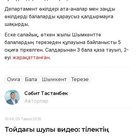
Департамент өкілдері ата-аналар мен заңды
өкілдерді балаларды қараусыз қалдырмауға
шақырды.
Еске салайық, өткен жылы Шымкентте
балалардың терезеден құлауына байланысты 5
оқиға тіркелген. Салдарынан 3 бала қаза тауып, 2-
еуі
жарақаттанған.
Оқиға
Бала
Шымкент
Терезе
Сәбит Тастанбек
Авторлар
10:49, 05 Тамыз 2026
Тойдағы шулы видео: тілектің