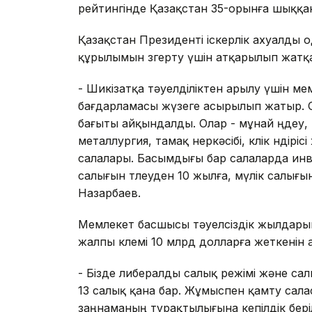
рейтингінде Қазақстан 35-орынға шыққаны
Қазақстан Президенті іскерлік ахуалды 
құрылымын өзгерту үшін атқарылып жатқ
- Шикізатқа тәуелділіктен арылу үшін 
бағдарламасы жүзеге асырылып жатыр. 
бағыты айқындалды. Олар - мұнай өңдеу, 
металлургия, тамақ өнеркәсібі, көлік өнді
салалары. Басымдығы бар салаларда инв
салығын төлеуден 10 жылға, мүлік салығы
Назарбаев.
Мемлекет басшысы тәуелсіздік жылдары
жалпы көлемі 10 млрд долларға жеткенін ат
- Бізде либералды салық режімі және са
13 салық қана бар. Жұмыспен қамту сал
заңнаманың тұрақтылығына кепілдік беріл