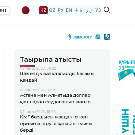
KZ
QZ
РУ
EN
中文
ق ز
ЎЗ
ORT
Тақырыпқа қатысты
09 тамыз 2026, 09:22
Шетелдік валюталардың бағамы
қандай
08 тамыз 2026, 09:28
Астана мен Алматыда доллар
қаншадан саудаланып жатыр
07 тамыз 2026, 18:06
ҚМГ басшысы жаңадан ірі кен
орнын игеруге қатысты түсінік
берді