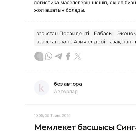
логистика мәселелерін шешіп, екі ел бизн
жол ашатын болады.
Қазақстан Президенті
Елбасы
Эконо
Қазақстан және Азия елдері
Қазақстан
без автора
Авторлар
10:05, 09 Тамыз 2026
Мемлекет басшысы Синга