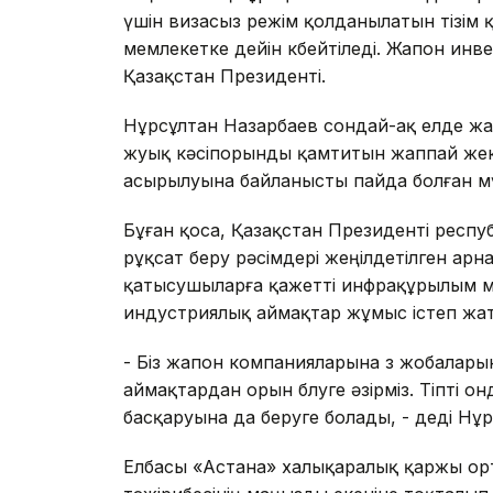
үшін визасыз режім қолданылатын тізім 
мемлекетке дейін көбейтіледі. Жапон инв
Қазақстан Президенті.
Нұрсұлтан Назарбаев сондай-ақ елде жал
жуық кәсіпорынды қамтитын жаппай же
асырылуына байланысты пайда болған мү
Бұған қоса, Қазақстан Президенті респу
рұқсат беру рәсімдері жеңілдетілген ар
қатысушыларға қажетті инфрақұрылым м
индустриялық аймақтар жұмыс істеп жа
- Біз жапон компанияларына өз жобалары
аймақтардан орын бөлуге әзірміз. Тіпті
басқаруына да беруге болады, - деді Нұ
Елбасы «Астана» халықаралық қаржы орт