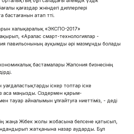
, орталықтың бұл саладағы әлемдік үздік
ағалы қағаздар жөніндегі диллерлері
бастағанын атап өтті.
арын халықаралық «ЭКСПО-2017»
ақырып, «Аралас смарт-технологиялар -
ния павильонының ауқымды әрі мазмұнды болады
экономикалық бастамалары Жапония бизнесінің
ірді.
н уағдаластықтарды іскер топтар іске
міз аса маңызды. Сіздермен қарым-
ен тауар айналымын ұлғайтуға ниеттіміз, - деді
дің жаңа Жібек жолы жобасына белсене қатысып,
андандырып жатқанына назар аударды. Бұл