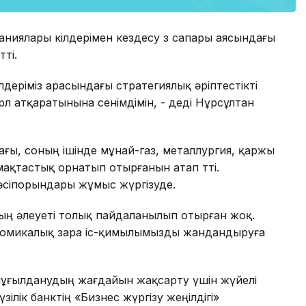
иялары өкілдерімен кездесу өз сапары аясындағы
өтті.
деріміз арасындағы стратегиялық әріптестікті
өл атқаратынына сенімдімін, - деді Нұрсұлтан
тағы, соның ішінде мұнай-газ, металлургия, қаржы
мақтастық орнатып отырғанын атап өтті.
әсіпорындары жұмыс жүргізуде.
дың әлеуеті толық пайдаланылып отырған жоқ.
ономикалық өзара іс-қимылымызды жандандыруға
шұғылданудың жағдайын жақсарту үшін жүйелі
лік банктің «Бизнес жүргізу жеңілдігі»