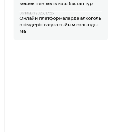
кешек пен көлік көш бастап тұр
06 тамыз 2026, 17:25
Онлайн платформаларда алкоголь
өнімдерін сатуға тыйым салынды
ма