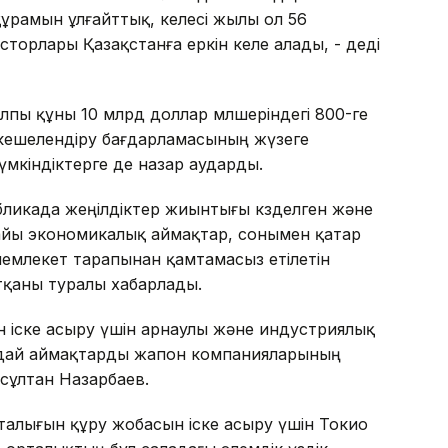
құрамын ұлғайттық, келесі жылы ол 56
есторлары Қазақстанға еркін келе алады, - деді
пы құны 10 млрд доллар мөлшеріндегі 800-ге
кешелендіру бағдарламасының жүзеге
мкіндіктерге де назар аударды.
бликада жеңілдіктер жиынтығы көзделген және
найы экономикалық аймақтар, сонымен қатар
емлекет тарапынан қамтамасыз етілетін
тқаны туралы хабарлады.
н іске асыру үшін арнаулы және индустриялық
 ондай аймақтарды жапон компанияларының
рсұлтан Назарбаев.
алығын құру жобасын іске асыру үшін Токио