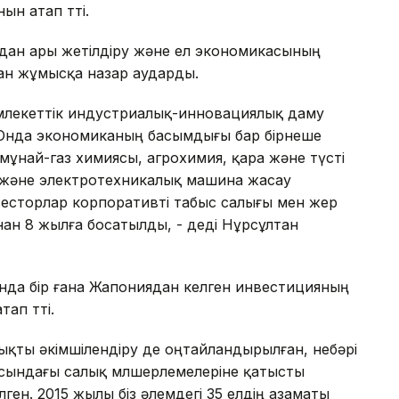
н атап өтті.
одан ары жетілдіру және ел экономикасының
ан жұмысқа назар аударды.
мемлекеттік индустриалық-инновациялық даму
Онда экономиканың басымдығы бар бірнеше
мұнай-газ химиясы, агрохимия, қара және түсті
рісі және электротехникалық машина жасау
есторлар корпоративті табыс салығы мен жер
нан 8 жылға босатылды, - деді Нұрсұлтан
нда бір ғана Жапониядан келген инвестицияның
ап өтті.
лықты әкімшілендіру де оңтайландырылған, небәрі
асындағы салық мөлшерлемелеріне қатысты
ген. 2015 жылы біз әлемдегі 35 елдің азаматы