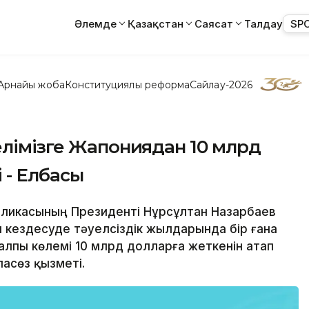
Әлемде
Қазақстан
Саясат
Талдау
SP
Арнайы жоба
Конституциялық реформа
Сайлау-2026
елімізге Жапониядан 10 млрд
 - Елбасы
убликасының Президенті Нұрсұлтан Назарбаев
 кездесуде тәуелсіздік жылдарында бір ғана
лпы көлемі 10 млрд долларға жеткенін атап
асөз қызметі.