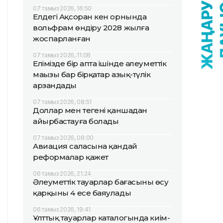
07 тамыз 2026, 16:50
Елдегі Ақсоран кен орнында
вольфрам өндіру 2028 жылға
жоспарланған
07 тамыз 2026, 11:08
Елімізде бір апта ішінде әлеуметтік
маңызы бар бірқатар азық-түлік
арзандады
07 тамыз 2026, 08:51
Доллар мен теңгені қаншадан
айырбастауға болады
07 тамыз 2026, 08:00
Авиация саласына қандай
реформалар қажет
06 тамыз 2026, 21:24
Әлеуметтік тауарлар бағасының өсу
қарқыны 4 есе баяулады
06 тамыз 2026, 19:41
Ұлттық тауарлар каталогында киім-