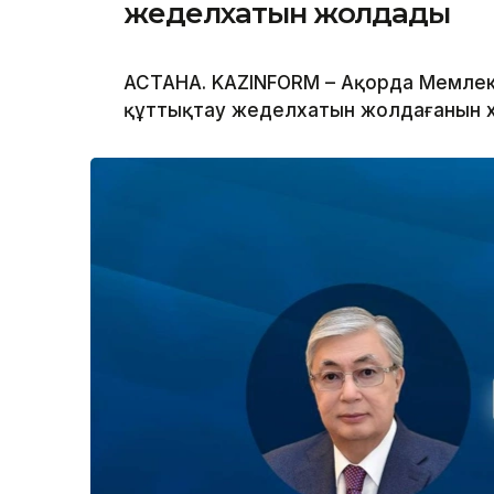
жеделхатын жолдады
АСТАНА. KAZINFORM – Ақорда Мемлек
құттықтау жеделхатын жолдағанын 