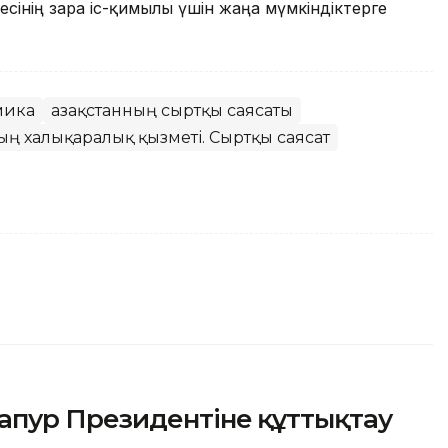
есінің өзара іс-қимылы үшін жаңа мүмкіндіктерге
мика
Қазақстанның сыртқы саясаты
ның халықаралық қызметі. Сыртқы саясат
пур Президентіне құттықтау