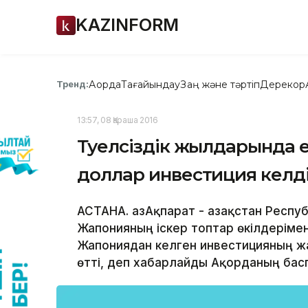
KAZINFORM
Ақорда
Тағайындау
Заң және тәртіп
Дерекқор
Тренд:
13:57, 08 Қараша 2016
Тәуелсіздік жылдарында 
доллар инвестиция келді
АСТАНА. ҚазАқпарат - Қазақстан Респ
Жапонияның іскер топтар өкілдерімен
Жапониядан келген инвестицияның жа
өтті, деп хабарлайды Ақорданың басп