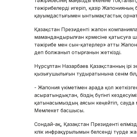
тәжірибесінің маңызды екеніне тоқталып
тәжірибелерді игеріп, қазір Жапонияның б
қауымдастығымен ынтымақтастық орната 
Қазақстан Президенті жапон компаниял
мамандандырылған көрмесіне қатысуға ш
тәжірибе мен сын-қатерлер» атты Жапо
деп болжанып отырғанын жеткізді.
Нұрсұлтан Назарбаев Қазақстанның ірі 
қызығушылығын тудыратынына сенім білд
- Жапония үкіметімен арада қол жеткізге
асыратындықтан, біздің бүгінгі кездесуі
қатынасымыздың аясын кеңейтіп, сауда м
Мемлекет басшысы.
Сондай-ақ, Қазақстан Президенті еліміз
көлік инфрақұрылымын белсенді түрде ж