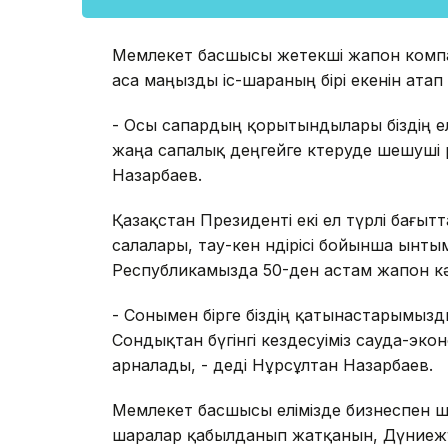
Мемлекет басшысы жетекші жапон компан
аса маңызды іс-шараның бірі екенін атап 
- Осы сапардың қорытындылары біздің ел
жаңа сапалық деңгейге көтеруде шешуші р
Назарбаев.
Қазақстан Президенті екі ел түрлі бағыт
салалары, тау-кен өндірісі бойынша ынты
Республикамызда 50-ден астам жапон к
- Сонымен бірге біздің қатынастарымыз
Сондықтан бүгінгі кездесуіміз сауда-эк
арналады, - деді Нұрсұлтан Назарбаев.
Мемлекет басшысы елімізде бизнеспен 
шаралар қабылданып жатқанын, Дүниежүзі