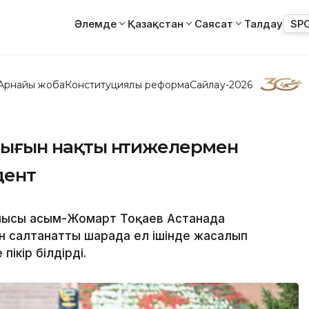
Әлемде
Қазақстан
Саясат
Талдау
SP
Арнайы жоба
Конституциялық реформа
Сайлау-2026
лдығын нақты нәтижелермен
дент
шысы Қасым-Жомарт Тоқаев Астанада
ан салтанатты шарада ел ішінде жасалып
ікір білдірді.