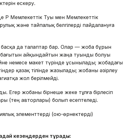
терін ескеру.
е ҚР Мемлекеттік Туы мен Мемлекеттік
 рулық және тайпалық белгілерді пайдалануға
с басқа да талаптар бар. Олар — жоба бұрын
у бағытын айқындайтын жаңа туынды болуы
ейне немесе макет түрінде ұсынылады; жобадағы
індер қазақ тілінде жазылады; жобаны әзірлеу
гиатқа жол берілмейді.
ы. Егер жобаны бірнеше жеке тұлға бірлесіп
ры (тең авторлары) болып есептеледі.
иялық элементтерді (ою-өрнектерді)
надай кезеңдерден тұрады: