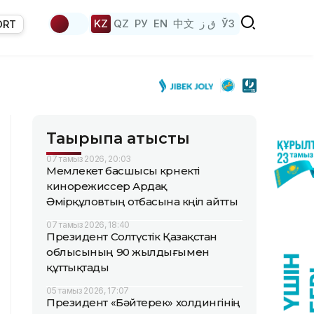
KZ
QZ
РУ
EN
中文
ق ز
ЎЗ
ORT
Тақырыпқа қатысты
07 тамыз 2026, 20:03
Мемлекет басшысы көрнекті
кинорежиссер Ардақ
Әмірқұловтың отбасына көңіл айтты
07 тамыз 2026, 18:40
Президент Солтүстік Қазақстан
облысының 90 жылдығымен
құттықтады
05 тамыз 2026, 17:07
Президент «Бәйтерек» холдингінің