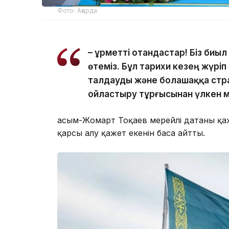
Фото: Ақорда
– Құрметті отандастар! Біз биы
өтеміз. Бұл тарихи кезең жүр
талдауды және болашаққа стр
ойластыру тұрғысынан үлкен мә
Қасым-Жомарт Тоқаев мерейлі датаны қ
қарсы алу қажет екенін баса айтты.