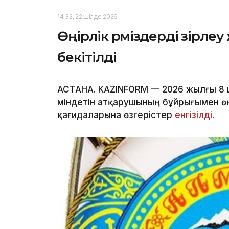
14:32, 22 Шілде 2026
Өңірлік рәміздерді әзірле
бекітілді
АСТАНА. KAZINFORM — 2026 жылғы 8 
міндетін атқарушының бұйрығымен өң
қағидаларына өзгерістер
енгізілді
.