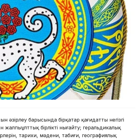
сын әзірлеу барысында бірқатар қағидатты негізгі
ен жалпыұлттық бірлікті нығайту; геральдикалық
рлерін, тарихи, мәдени, табиғи, географиялық