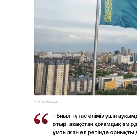
Фото: Ақорда
– Биыл тұтас еліміз үшін ауқы
отыр. Қазақстан қоғамдық өмір
ұмтылған ел ретінде орнықты 