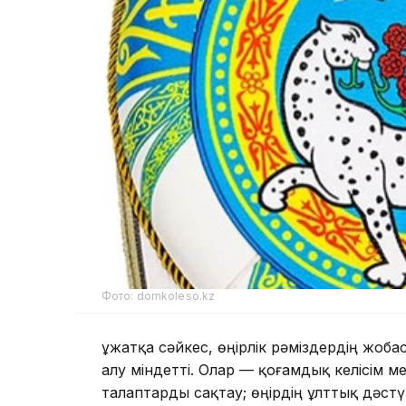
Фото: domkoleso.kz
Құжатқа сәйкес, өңірлік рәміздердің жоба
алу міндетті. Олар — қоғамдық келісім м
талаптарды сақтау; өңірдің ұлттық дәстү