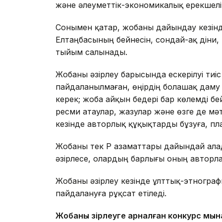
және әлеуметтік-экономикалық ерекшелік
Сонымен қатар, жобаны дайындау кезінд
Елтаңбасының бейнесін, сондай-ақ діни,
тыйым салынады.
Жобаны әзірлеу барысында ескерілуі тиі
пайдаланылмаған, өңірдің болашақ дам
керек; жоба айқын бедері бар көлемді б
ресми атаулар, жазулар және өзге де мәт
кезінде авторлық құқықтарды бұзуға, пла
Жобаны тек ҚР азаматтары дайындай алад
әзірлесе, олардың барлығы оның авторла
Жобаны әзірлеу кезінде ұлттық-этнограф
пайдалануға рұқсат етіледі.
Жобаны әзірлеуге арналған конкурс мы