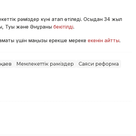
кеттік рәміздер күні атап өтіледі. Осыдан 34 жыл
сы, Туы және Әнұраны
бекітілді
.
 азаматы үшін маңызы ерекше мереке
екенін айтты
.
оқаев
Мемлекеттік рәміздер
Саяси реформа