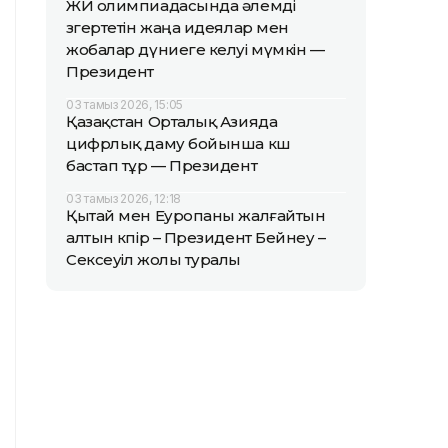
ЖИ олимпиадасында әлемді
өзгертетін жаңа идеялар мен
жобалар дүниеге келуі мүмкін —
Президент
03 тамыз 2026, 15:05
Қазақстан Орталық Азияда
цифрлық даму бойынша көш
бастап тұр — Президент
03 тамыз 2026, 12:18
Қытай мен Еуропаны жалғайтын
алтын көпір – Президент Бейнеу –
Сексеуіл жолы туралы