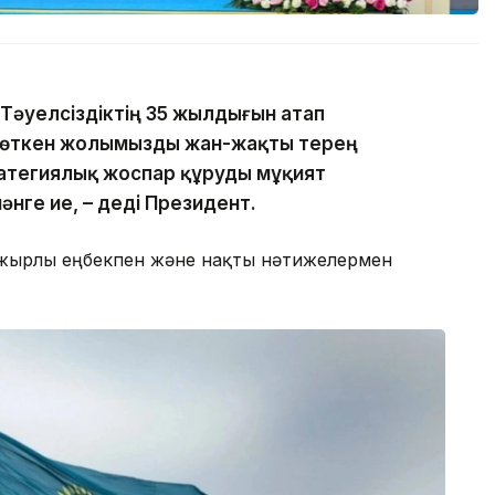
л Тәуелсіздіктің 35 жылдығын атап
іп өткен жолымызды жан-жақты терең
атегиялық жоспар құруды мұқият
нге ие, – деді Президент.
ажырлы еңбекпен және нақты нәтижелермен