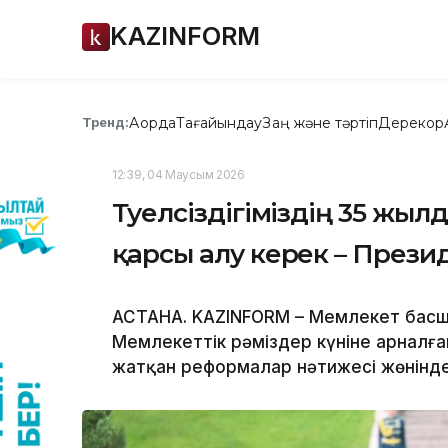
KAZINFORM
Ақорда
Тағайындау
Заң және тәртіп
Дерекқор
Тренд:
12:39, 04 Маусым 2026
Тәуелсіздігіміздің 35 жы
қарсы алу керек – Прези
АСТАНА. KAZINFORM – Мемлекет бас
Мемлекеттік рәміздер күніне арналғ
жатқан реформалар нәтижесі жөнінде п