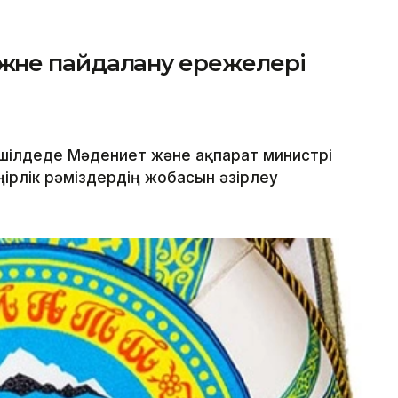
у және пайдалану ережелері
шілдеде Мәдениет және ақпарат министрі
ірлік рәміздердің жобасын әзірлеу