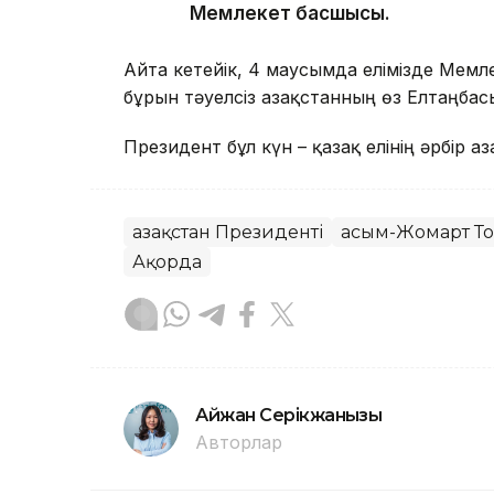
Мемлекет басшысы.
Айта кетейік, 4 маусымда елімізде Мемле
бұрын тәуелсіз Қазақстанның өз Елтаңба
Президент бұл күн – қазақ елінің әрбір
Қазақстан Президенті
Қасым-Жомарт Т
Ақорда
Айжан Серікжанқызы
Авторлар