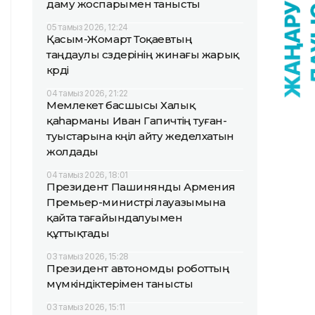
даму жоспарымен танысты
05 тамыз 2026, 12:24
Қасым-Жомарт Тоқаевтың
таңдаулы сөздерінің жинағы жарық
көрді
04 тамыз 2026, 21:22
Мемлекет басшысы Халық
қаһарманы Иван Гапичтің туған-
туыстарына көңіл айту жеделхатын
жолдады
04 тамыз 2026, 18:01
Президент Пашинянды Армения
Премьер-министрі лауазымына
қайта тағайындалуымен
құттықтады
03 тамыз 2026, 15:28
Президент автономды роботтың
мүмкіндіктерімен танысты
03 тамыз 2026, 15:11