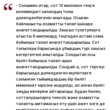
- Сонымен қатар, сот 12 миллион теңге
көлеміндегі залалдың толық
дәлелденбегенін анықтады. Осыған
байланысты азаматтық талап ішінара
қанағаттандырылды. Заңсыз түзетулерге
қатысты 6 миллиард теңгеден астам сома
бойынша талап қанағаттандырылды. Сот
талқылауы барысында құбырдың түрі заңсыз
өзгертілгені анықталды. Сондықтан осы
бөлігі бойынша талап-арыз
қанағаттандырылды. Сондай-ақ, сот тергеуі
барысында дәлелденген мүліктерге
салынған тыйымдардың бір бөлігі
мемлекет кірісіне өндірілді, ал қалған бөлігі
заңды иелеріне қайтарылды. Бұдан бөлек,
сотталушыларға тиесілі және азаматтық
талапты қамтамасыз ету үшін қажет өзге де
мүліктерге салынған тыйым сақталды,-деді