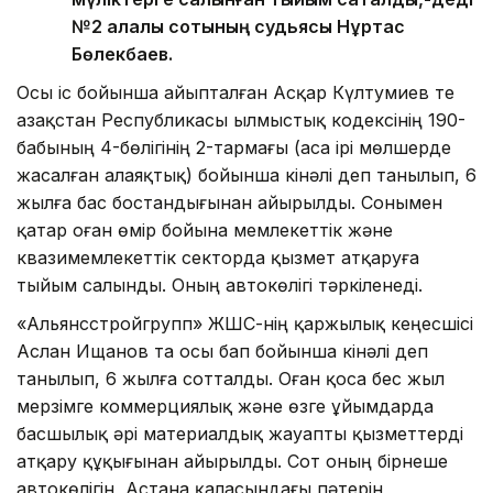
№2 қалалық сотының судьясы Нұртас
Бөлекбаев.
Осы іс бойынша айыпталған Асқар Күлтумиев те
Қазақстан Республикасы Қылмыстық кодексінің 190-
бабының 4-бөлігінің 2-тармағы (аса ірі мөлшерде
жасалған алаяқтық) бойынша кінәлі деп танылып, 6
жылға бас бостандығынан айырылды. Сонымен
қатар оған өмір бойына мемлекеттік және
квазимемлекеттік секторда қызмет атқаруға
тыйым салынды. Оның автокөлігі тәркіленеді.
«Альянсстройгрупп» ЖШС-нің қаржылық кеңесшісі
Аслан Ищанов та осы бап бойынша кінәлі деп
танылып, 6 жылға сотталды. Оған қоса бес жыл
мерзімге коммерциялық және өзге ұйымдарда
басшылық әрі материалдық жауапты қызметтерді
атқару құқығынан айырылды. Сот оның бірнеше
автокөлігін, Астана қаласындағы пәтерін,