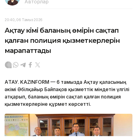
Авторлар
20:40, 06 Тамыз 2026
Ақтау әкімі баланың өмірін сақтап
қалған полиция қызметкерлерін
марапаттады
АҚТАУ. KAZINFORM — 6 тамызда Ақтау қаласының
әкімі Әбілқайыр Байпақов қызметтік міндетін үлгілі
атқарып, баланың өмірін сақтап қалған полиция
қызметкерлеріне құрмет көрсетті.