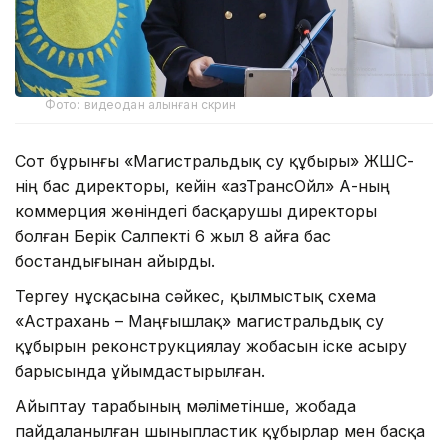
Фото: видеодан алынған скрин
Сот бұрынғы «Магистральдық су құбыры» ЖШС-
нің бас директоры, кейін «ҚазТрансОйл» АҚ-ның
коммерция жөніндегі басқарушы директоры
болған Берік Салпекті 6 жыл 8 айға бас
бостандығынан айырды.
Тергеу нұсқасына сәйкес, қылмыстық схема
«Астрахань – Маңғышлақ» магистральдық су
құбырын реконструкциялау жобасын іске асыру
барысында ұйымдастырылған.
Айыптау тарабының мәліметінше, жобада
пайдаланылған шыныпластик құбырлар мен басқа