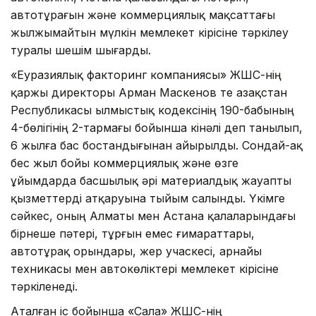
автотұрағын және коммерциялық мақсаттағы
жылжымайтын мүлкін мемлекет кірісіне тәркілеу
туралы шешім шығарды.
«Еуразиялық факторинг компаниясы» ЖШС-нің
қаржы директоры Арман Маскенов те Қазақстан
Республикасы Қылмыстық кодексінің 190-бабының
4-бөлігінің 2-тармағы бойынша кінәлі деп танылып,
6 жылға бас бостандығынан айырылды. Сондай-ақ
бес жыл бойы коммерциялық және өзге
ұйымдарда басшылық әрі материалдық жауапты
қызметтерді атқаруына тыйым салынды. Үкімге
сәйкес, оның Алматы мен Астана қалаларындағы
бірнеше пәтері, тұрғын емес ғимараттары,
автотұрақ орындары, жер учаскесі, арнайы
техникасы мен автокөліктері мемлекет кірісіне
тәркіленеді.
Аталған іс бойынша «Сала» ЖШС-нің