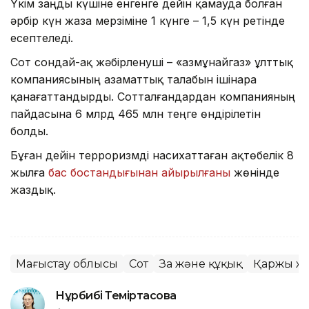
Үкім заңды күшіне енгенге дейін қамауда болған
әрбір күн жаза мерзіміне 1 күнге – 1,5 күн ретінде
есептеледі.
Сот сондай-ақ жәбірленуші – «Қазмұнайгаз» ұлттық
компаниясының азаматтық талабын ішінара
қанағаттандырды. Сотталғандардан компанияның
пайдасына 6 млрд 465 млн теңге өндірілетін
болды.
Бұған дейін терроризмді насихаттаған ақтөбелік 8
жылға
бас бостандығынан айырылғаны
жөнінде
жаздық.
Маңғыстау облысы
Сот
Заң және құқық
Қаржы ж
Нұрбибі Теміртасова