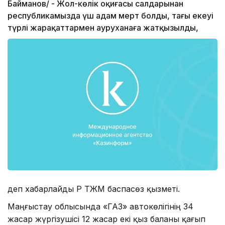
Байманов/ - Жол-көлік оқиғасы салдарынан
республикамызда үш адам мерт болды, тағы екеуі
түрлі жарақаттармен ауруханаға жатқызылды,
деп хабарлайды ҚР ТЖМ баспасөз қызметі.
Маңғыстау облысында «ГАЗ» автокөлігінің 34
жасар жүргізушісі 12 жасар екі қыз баланы қағып