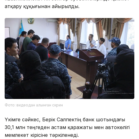
атқару құқығынан айырылды.
Фото: видеодан алынған скрин
Үкімге сәйкес, Берік Салпектің банк шотындағы
30,1 млн теңгеден астам қаражаты мен автокөлігі
мемлекет кірісіне тәркіленеді.