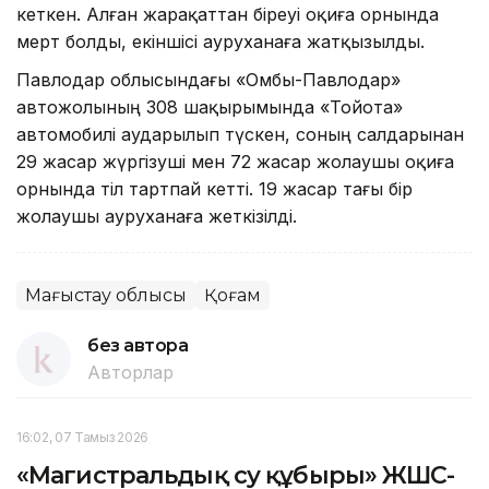
кеткен. Алған жарақаттан біреуі оқиға орнында
мерт болды, екіншісі ауруханаға жатқызылды.
Павлодар облысындағы «Омбы-Павлодар»
автожолының 308 шақырымында «Тойота»
автомобилі аударылып түскен, соның салдарынан
29 жасар жүргізуші мен 72 жасар жолаушы оқиға
орнында тіл тартпай кетті. 19 жасар тағы бір
жолаушы ауруханаға жеткізілді.
Маңғыстау облысы
Қоғам
без автора
Авторлар
16:02, 07 Тамыз 2026
«Магистральдық су құбыры» ЖШС-