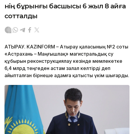
нің бұрынғы басшысы 6 жыл 8 айға
сотталды
АТЫРАУ. KAZINFORM – Атырау қаласының №2 соты
«Астрахань – Маңғышлақ» магистральдық су
құбырын реконструкциялау кезінде мемлекетке
6,4 млрд теңгеден астам залал келтірді деп
айыпталған бірнеше адамға қатысты үкім шығарды.