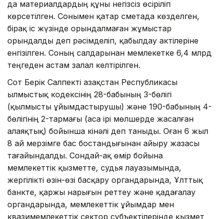
да материалдардың құны негізсіз өсіріліп
көрсетілген. Сонымен қатар сметада көзделген,
бірақ іс жүзінде орындалмаған жұмыстар
орындалды деп рәсімделіп, қабылдау актілеріне
енгізілген. Соның салдарынан мемлекетке 6,4 млрд
теңгеден астам залал келтірілген.
Сот Берік Салпекті Қазақстан Республикасы
Қылмыстық кодексінің 28-бабының 3-бөлігі
(қылмысты ұйымдастырушы) және 190-бабының 4-
бөлігінің 2-тармағы (аса ірі мөлшерде жасалған
алаяқтық) бойынша кінәлі деп таныды. Оған 6 жыл
8 ай мерзімге бас бостандығынан айыру жазасы
тағайындалды. Сондай-ақ өмір бойына
мемлекеттік қызметте, судья лауазымында,
жергілікті өзін-өзі басқару органдарында, Ұлттық
банкте, қаржы нарығын реттеу және қадағалау
органдарында, мемлекеттік ұйымдар мен
квазимемлекеттік сектор субъектілерінде қызмет