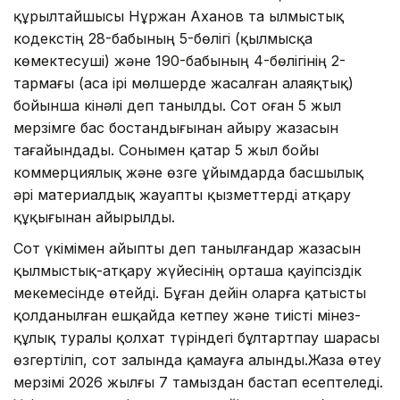
құрылтайшысы Нұржан Аханов та Қылмыстық
кодекстің 28-бабының 5-бөлігі (қылмысқа
көмектесуші) және 190-бабының 4-бөлігінің 2-
тармағы (аса ірі мөлшерде жасалған алаяқтық)
бойынша кінәлі деп танылды. Сот оған 5 жыл
мерзімге бас бостандығынан айыру жазасын
тағайындады. Сонымен қатар 5 жыл бойы
коммерциялық және өзге ұйымдарда басшылық
әрі материалдық жауапты қызметтерді атқару
құқығынан айырылды.
Сот үкімімен айыпты деп танылғандар жазасын
қылмыстық-атқару жүйесінің орташа қауіпсіздік
мекемесінде өтейді. Бұған дейін оларға қатысты
қолданылған ешқайда кетпеу және тиісті мінез-
құлық туралы қолхат түріндегі бұлтартпау шарасы
өзгертіліп, сот залында қамауға алынды.Жаза өтеу
мерзімі 2026 жылғы 7 тамыздан бастап есептеледі.