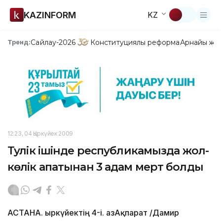
KAZINFORM
KZ
Сайлау-2026
Конституциялық реформа
Арнайы жо
Тренд:
12:23, 04 Қыркүйек 2009
Тәулік ішінде республикамызда жол-
көлік апатынан 3 адам мерт болды
АСТАНА. Қыркүйектің 4-і. ҚазАқпарат /Дамир