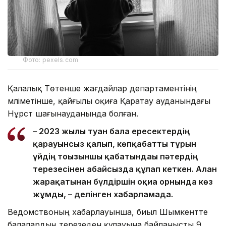
Фото: pexels.com
Қалалық Төтенше жағдайлар департаментінің
мәліметінше, қайғылы оқиға Қаратау ауданындағы
Нұрсәт шағынауданында болған.
– 2023 жылы туған бала ересектердің
қарауынсыз қалып, көпқабатты тұрғын
үйдің тоғызыншы қабатындағы пәтердің
терезесінен абайсызда құлап кеткен. Алған
жарақатынан бүлдіршін оқиға орнында көз
жұмды, – делінген хабарламада.
Ведомствоның хабарлауынша, биыл Шымкентте
балалардың терезеден құлауына байланысты 9