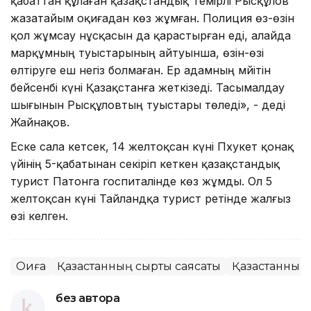
қабаттан құлаған қазақстандық Темірәлі Рысқұлов
жазатайым оқиғадан көз жұмған. Полиция өз-өзін
қол жұмсау нұсқасын да қарастырған еді, алайда
марқұмның туыстарының айтуынша, өзін-өзі
өлтіруге еш негіз болмаған. Ер адамның мәйітін
бейсенбі күні Қазақстанға жеткізеді. Тасымалдау
шығынын Рысқұловтың туыстары төледі», - деді
Жайнақов.
Еске сала кетсек, 14 желтоқсан күні Пхукет қонақ
үйінің 5-қабатынан секіріп кеткен қазақстандық
турист Патонга госпиталінде көз жұмды. Ол 5
желтоқсан күні Тайландқа турист ретінде жалғыз
өзі келген.
Оқиға
Қазақстанның сыртқы саясаты
Қазақстанның 
без автора