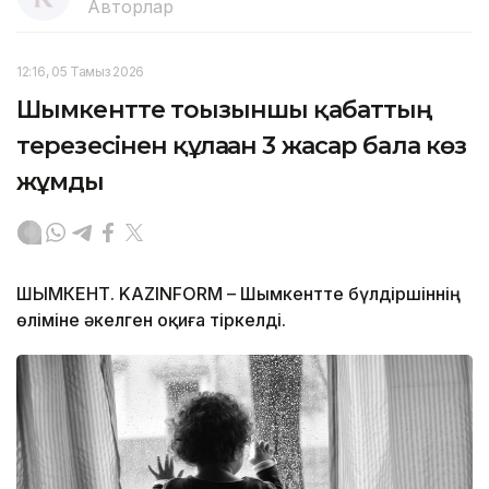
Авторлар
12:16, 05 Тамыз 2026
Шымкентте тоғызыншы қабаттың
терезесінен құлаған 3 жасар бала көз
жұмды
ШЫМКЕНТ. KAZINFORM – Шымкентте бүлдіршіннің
өліміне әкелген оқиға тіркелді.