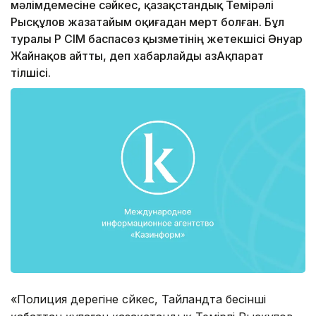
мәлімдемесіне сәйкес, қазақстандық Темірәлі
Рысқұлов жазатайым оқиғадан мерт болған. Бұл
туралы ҚР СІМ баспасөз қызметінің жетекшісі Әнуар
Жайнақов айтты, деп хабарлайды ҚазАқпарат
тілшісі.
«Полиция дерегіне сәйкес, Тайландта бесінші