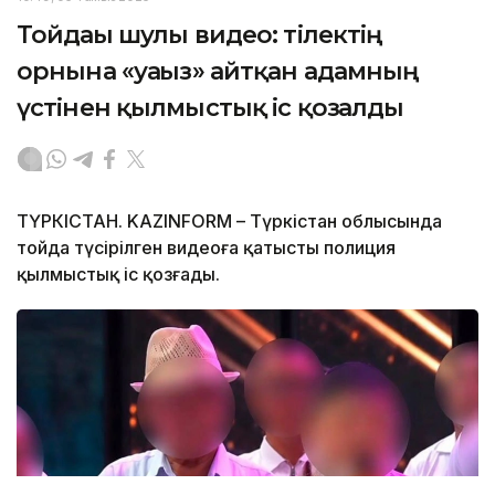
Тойдағы шулы видео: тілектің
орнына «уағыз» айтқан адамның
үстінен қылмыстық іс қозғалды
ТҮРКІСТАН. KAZINFORM – Түркістан облысында
тойда түсірілген видеоға қатысты полиция
қылмыстық іс қозғады.