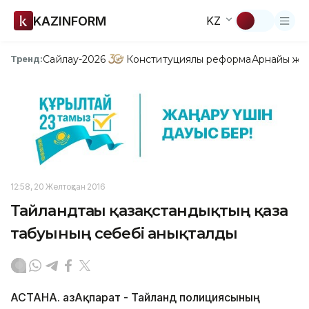
KAZINFORM
KZ
Сайлау-2026
Конституциялық реформа
Арнайы жо
Тренд:
12:58, 20 Желтоқсан 2016
Тайландтағы қазақстандықтың қаза
табуының себебі анықталды
АСТАНА. ҚазАқпарат - Тайланд полициясының