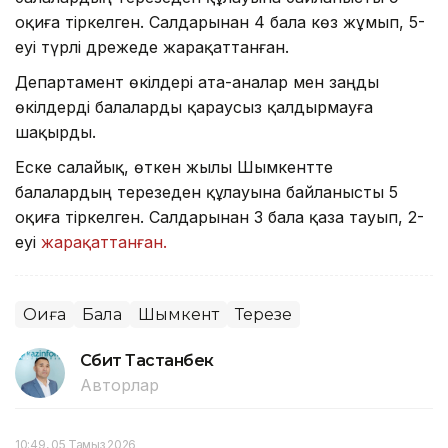
оқиға тіркелген. Салдарынан 4 бала көз жұмып, 5-
еуі түрлі дәрежеде жарақаттанған.
Департамент өкілдері ата-аналар мен заңды
өкілдерді балаларды қараусыз қалдырмауға
шақырды.
Еске салайық, өткен жылы Шымкентте
балалардың терезеден құлауына байланысты 5
оқиға тіркелген. Салдарынан 3 бала қаза тауып, 2-
еуі
жарақаттанған.
Оқиға
Бала
Шымкент
Терезе
Сәбит Тастанбек
Авторлар
10:49, 05 Тамыз 2026