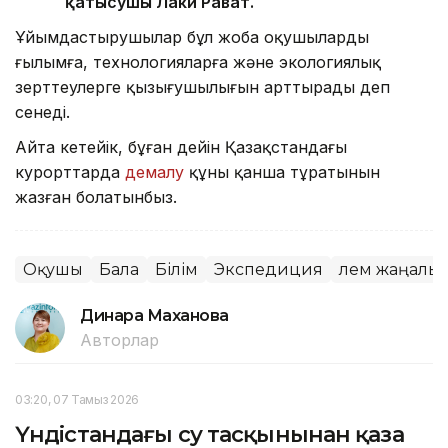
қатысушы Лаки Рават.
Ұйымдастырушылар бұл жоба оқушылардың
ғылымға, технологияларға және экологиялық
зерттеулерге қызығушылығын арттырады деп
сенеді.
Айта кетейік, бұған дейін Қазақстандағы
курорттарда
демалу
құны қанша тұратынын
жазған болатынбыз.
Оқушы
Бала
Білім
Экспедиция
Әлем жаңалы
Динара Маханова
Авторлар
03:20, 07 Тамыз 2026
Үндістандағы су тасқынынан қаза