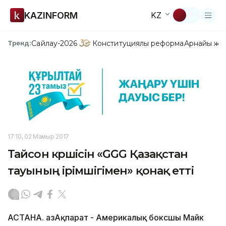
KAZINFORM
KZ
Сайлау-2026
Конституциялық реформа
Арнайы жо
Тренд:
17:10, 02 Мамыр 2017
Тайсон көршісін «GGG Қазақстан
тауының ірімшігімен» қонақ етті
АСТАНА. ҚазАқпарат - Америкалық боксшы Майк