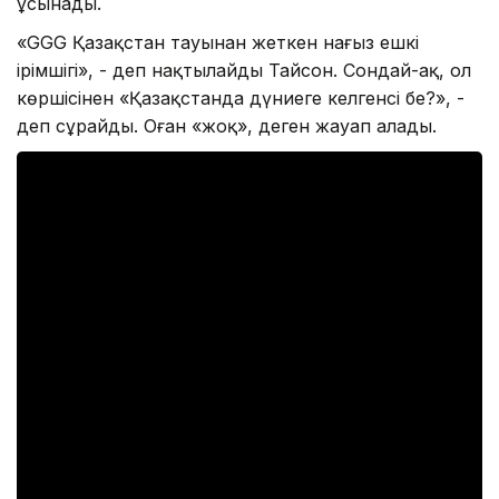
ұсынады.
«GGG Қазақстан тауынан жеткен нағыз ешкі
ірімшігі», - деп нақтылайды Тайсон. Сондай-ақ, ол
көршісінен «Қазақстанда дүниеге келгенсің бе?», -
деп сұрайды. Оған «жоқ», деген жауап алады.