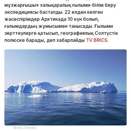
мұзжарғышы» халықаралық ғылыми-білім беру
экспедициясы басталды. 22 елден келген
жасөспірімдер Арктикада 10 күн болып,
ғалымдардың жұмысымен танысады. Ғылыми
зерттеулерге қатысып, географиялық Солтүстік
полюске барады, деп хабарлайды
TV BRICS
.
Фото: Pexels