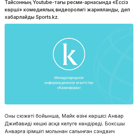
Тайсонның Youtube-тағы ресми-арнасында «Ессіз
көрші» комедиялық видеоролигі жарияланды, деп
хабарлайды Sports.kz.
Оның сюжеті бойынша, Майк өзінің көршісі Анвар
Джибавиді кешкі асқа келуге көндіреді. Боксшы
Анварға ірімшігі молынан салынған сэндвич