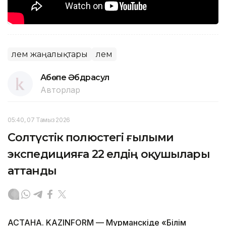
Әлем жаңалықтары
Әлем
Ақбөпе Әбдрасул
Авторлар
05:40, 07 Тамыз 2026
Солтүстік полюстегі ғылыми
экспедицияға 22 елдің оқушылары
аттанды
АСТАНА. KAZINFORM — Мурманскіде «Білім