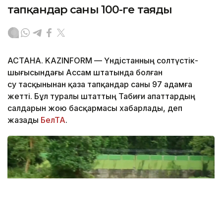
тапқандар саны 100-ге таяды
АСТАНА. KAZINFORM — Үндістанның солтүстік-
шығысындағы Ассам штатында болған
су тасқынынан қаза тапқандар саны 97 адамға
жетті. Бұл туралы штаттың Табиғи апаттардың
салдарын жою басқармасы хабарлады, деп
жазады
БелТА
.