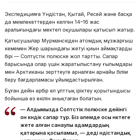
Экспедицияға Үндістан, Қытай, Ресей және басқа
да мемлекеттерден келген 14–16 жас
аралығындағы мектеп оқушылары қатысып жатыр.
Қатысушылар Мурманскіден атомдық мұзжарғыш
кемемен Жер шарындағы жетуі қиын аймақтардың
бірі — Солтүстік полюске жол тартты. Сапар
барысында олар үшін жаратылыстану ғылымдары
мен Арктиканы зерттеуге арналған арнайы білім
беру бағдарламасы ұйымдастырылған.
Бұған дейін әрбір ел ұлттық іріктеу қорытындысы
бойынша өз өкілін анықтаған болатын.
— Алдымызда Солтүстік полюске дейінгі
он күндік сапар тұр. Біз әлемде осы нүктеге
жете алған санаулы адамдардың
қатарына қосыламыз, — деді үндістандық