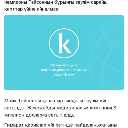
чемпионы Тайсонның бұрынғы зәулім сарайы
қарттар үйіне айналмақ.
Майк Тайсонның қала сыртындағы зәулім үйі
сатылды. Жекежайды медициналық компания 8
миллион долларға сатып алды.
Ғимарат қариялар үйі ретінде пайдаланылатыны