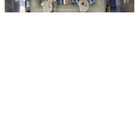
Фото: whyy.org
Киберқауіпсіздік саласының мамандары шабуылдар
интернетке қосылған, қорғаныс деңгейі төмен
өндірістік компьютерлерді пайдаланатын мыңдаған
сумен жабдықтау жүйесінің осал екенін көрсетті.
Шабуылдардың негізгі нысанасына өндірістік
жабдықтарды, су қысымын және тазарту