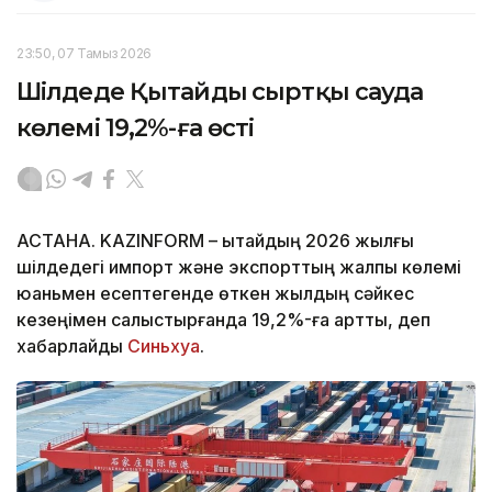
23:50, 07 Тамыз 2026
Шілдеде Қытайдың сыртқы сауда
көлемі 19,2%-ға өсті
АСТАНА. KAZINFORM – Қытайдың 2026 жылғы
шілдедегі импорт және экспорттың жалпы көлемі
юаньмен есептегенде өткен жылдың сәйкес
кезеңімен салыстырғанда 19,2%-ға артты, деп
хабарлайды
Синьхуа
.