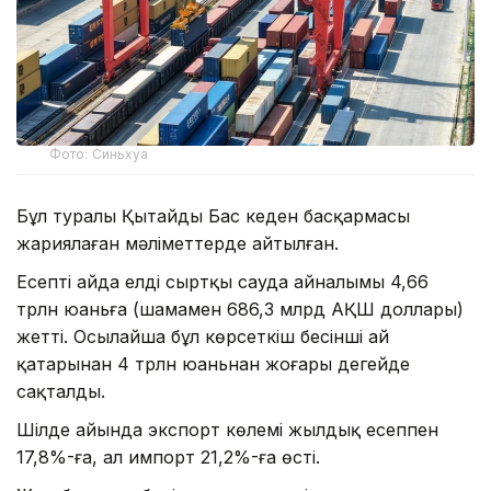
Фото: Синьхуа
Бұл туралы Қытайдың Бас кеден басқармасы
жариялаған мәліметтерде айтылған.
Есепті айда елдің сыртқы сауда айналымы 4,66
трлн юаньға (шамамен 686,3 млрд АҚШ доллары)
жетті. Осылайша бұл көрсеткіш бесінші ай
қатарынан 4 трлн юаньнан жоғары деңгейде
сақталды.
Шілде айында экспорт көлемі жылдық есеппен
17,8%-ға, ал импорт 21,2%-ға өсті.