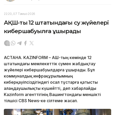
22:20, 07 Тамыз 2026
АҚШ-тың 12 штатындағы су жүйелері
кибершабуылға ұшырады
АСТАНА. KAZINFORM – АҚШ-тың кемінде 12
штатындағы мемлекеттік сумен жабдықтау
жүйелері кибершабуылдарға ұшырады. Бұл
коммуналдық инфрақұрылымның
киберқауіпсіздігіндегі осал тұстарға қатысты
алаңдаушылықты күшейтті, деп хабарлайды
Kazinform агенттігінің Вашингтондағы меншікті
тілшісі CBS News-ке сілтеме жасап.