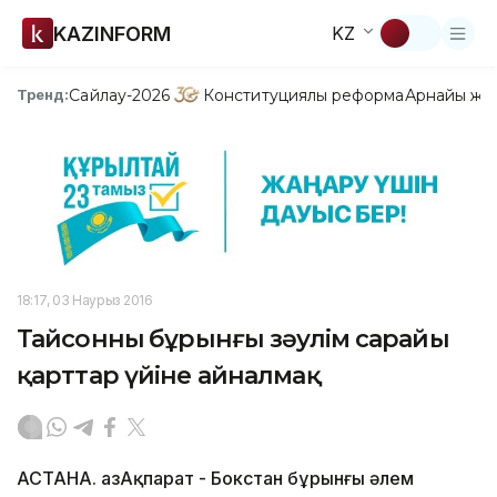
KAZINFORM
KZ
Сайлау-2026
Конституциялық реформа
Арнайы жо
Тренд:
18:17, 03 Наурыз 2016
Тайсонның бұрынғы зәулім сарайы
қарттар үйіне айналмақ
АСТАНА. ҚазАқпарат - Бокстан бұрынғы әлем