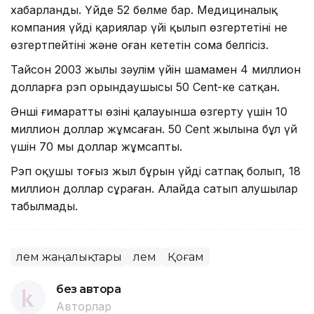
хабарланды. Үйде 52 бөлме бар. Медициналық
компания үйді қариялар үйі қылып өзгертетіні не
өзгертпейтіні және оған кететін сома белгісіз.
Тайсон 2003 жылы зәулім үйін шамамен 4 миллион
долларға рэп орындаушысы 50 Cent-ке сатқан.
Әнші ғимаратты өзінің қалауынша өзгерту үшін 10
миллион доллар жұмсаған. 50 Cent жылына бұл үй
үшін 70 мың доллар жұмсапты.
Рэп оқушы тоғыз жыл бұрын үйді сатпақ болып, 18
миллион доллар сұраған. Алайда сатып алушылар
табылмады.
Әлем жаңалықтары
Әлем
Қоғам
без автора
Авторлар