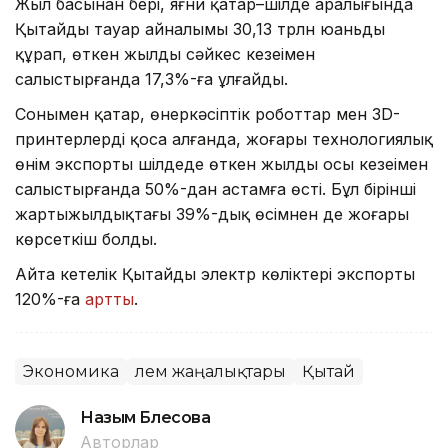
Жыл басынан бері, яғни қаңтар–шілде аралығында
Қытайдың тауар айналымы 30,13 трлн юаньды
құрап, өткен жылдың сәйкес кезеңімен
салыстырғанда 17,3%-ға ұлғайды.
Сонымен қатар, өнеркәсіптік роботтар мен 3D-
принтерлерді қоса алғанда, жоғары технологиялық
өнім экспорты шілдеде өткен жылдың осы кезеңімен
салыстырғанда 50%-дан астамға өсті. Бұл бірінші
жартыжылдықтағы 39%-дық өсімнен де жоғары
көрсеткіш болды.
Айта кетелік Қытайдың электр көліктері экспорты
120%-ға
артты
.
Экономика
Әлем жаңалықтары
Қытай
Назым Бөлесова
Авторлар