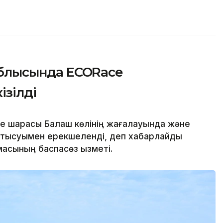
 облысында ECORace
ізілді
шарасы Балқаш көлінің жағалауында және
 қатысуымен ерекшеленді, деп хабарлайды
масының баспасөз қызметі.