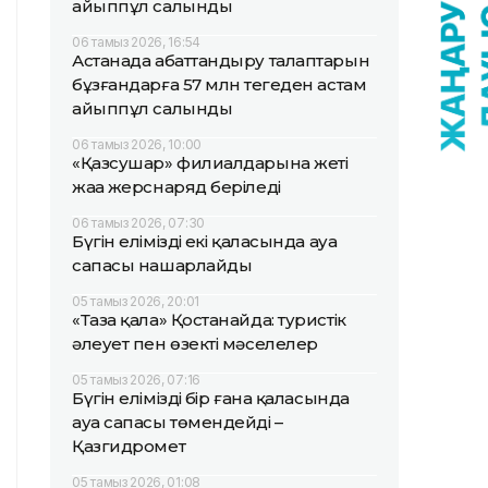
айыппұл салынды
06 тамыз 2026, 16:54
Астанада абаттандыру талаптарын
бұзғандарға 57 млн теңгеден астам
айыппұл салынды
06 тамыз 2026, 10:00
«Қазсушар» филиалдарына жеті
жаңа жерснаряд беріледі
06 тамыз 2026, 07:30
Бүгін еліміздің екі қаласында ауа
сапасы нашарлайды
05 тамыз 2026, 20:01
«Таза қала» Қостанайда: туристік
әлеует пен өзекті мәселелер
05 тамыз 2026, 07:16
Бүгін еліміздің бір ғана қаласында
ауа сапасы төмендейді –
Қазгидромет
05 тамыз 2026, 01:08