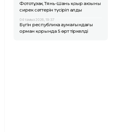
Фототұзақ Тянь-Шань қоңыр аюының
сирек сәттерін түсіріп алды
04 тамыз 2026, 19:37
Бүгін республика аумағындағы
орман қорында 5 өрт тіркелді