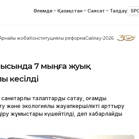
Әлемде
Қазақстан
Саясат
Талдау
SP
Арнайы жоба
Конституциялық реформа
Сайлау-2026
блысында 7 мыңға жуық
ы кесілді
анитарлық талаптарды сақтау, қоғамдық
у және экологиялық жауапкершілікті арттыру
ндіру жұмыстары күшейтілді, деп хабарлайды