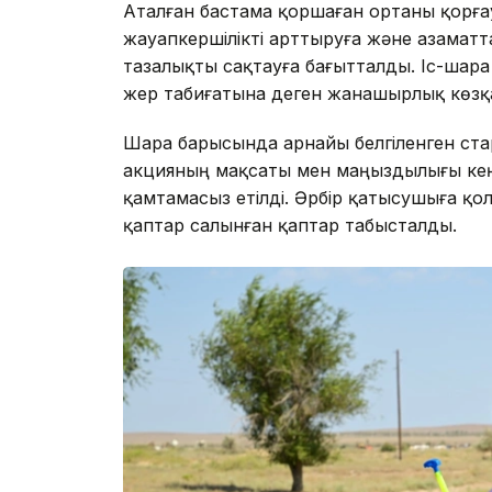
Аталған бастама қоршаған ортаны қорға
жауапкершілікті арттыруға және азаматт
тазалықты сақтауға бағытталды. Іс-шара
жер табиғатына деген жанашырлық көзқ
Шара барысында арнайы белгіленген ста
акцияның мақсаты мен маңыздылығы кеңін
қамтамасыз етілді. Әрбір қатысушыға қо
қаптар салынған қаптар табысталды.