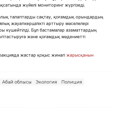
қсатында жүйелі мониторинг жүргізеді.
рлық талаптарды сақтау, қоғамдық орындардың
лық жауапкершілікті арттыру мәселелері
ы күшейтілді. Бұл бастамалар азаматтардың
ыптастыруға және қоғамдық мәдениетті
коакцияда жастар қоқыс жинап
жарысқанын
Абай облысы
Экология
Полиция