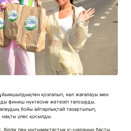
 ұйымшылдықпен қозғалып, көл жағалауы мен
ы финиш нүктесіне жеткізіп тапсырды.
алаудың бойы айтарлықтай тазартылып,
 нақты үлес қосылды.
, бірлік пен ынтымақтастық іс-шараның басты