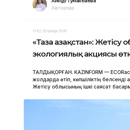
Айнұр Тумакбаева
Авторлар
17:52, 20 Шілде 2026
«Таза Қазақстан»: Жетісу
экологиялық акциясы өтк
ТАЛДЫҚОРҒАН. KAZINFORM — ECORace 
жолдарда өтіп, көпшіліктің белсенді
Жетісу облысының ішкі саясат басқар