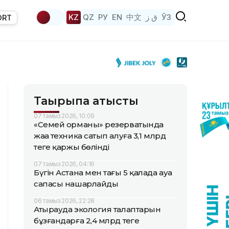
KZ
QZ
РУ
EN
中文
ق ز
ЎЗ
ORT
Тақырыпқа қатысты
07 тамыз 2026, 10:09
«Семей орманы» резерватында
жаңа техника сатып алуға 3,1 млрд
теңге қаржы бөлінді
07 тамыз 2026, 04:16
Бүгін Астана мен тағы 5 қалада ауа
сапасы нашарлайды
06 тамыз 2026, 22:28
Атырауда экология талаптарын
бұзғандарға 2,4 млрд теңге