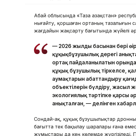
Абай облысында «Таза Қазақстан» респуб
нығайту, қоршаған ортаның тазалығын с
жағдайын жақсарту бағытында жүйелі әр
— 2026 жылдың басынан бері өң
құқықбұзушылық дерегі анықта
ортақ пайдаланылатын орындар
құқық бұзушылық тіркелсе, қал
аумақтарын абаттандыру қағи
объектілерін бүлдіру, жасыл 
экологиялық тәртіпке қарсы ә
анықталған, — делінген хабар
Сондай-ақ, құқық бұзушылықтар дронны
бағытта тек бақылау шаралары ғана емес
жұмыстары да кең көлемде жүргізіледі. 