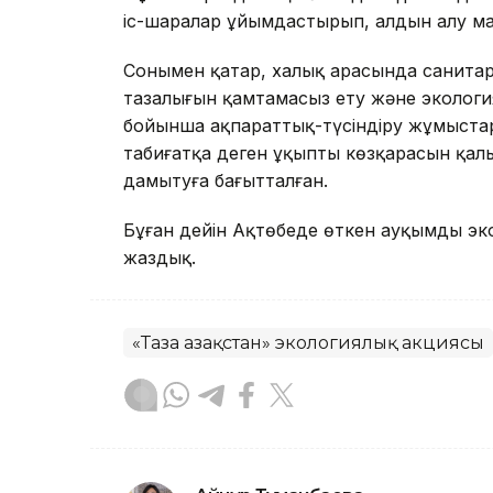
іс-шаралар ұйымдастырып, алдын алу ма
Сонымен қатар, халық арасында санита
тазалығын қамтамасыз ету және экология
бойынша ақпараттық-түсіндіру жұмыстар
табиғатқа деген ұқыпты көзқарасын қал
дамытуға бағытталған.
Бұған дейін Ақтөбеде өткен ауқымды э
жаздық.
«Таза Қазақстан» экологиялық акциясы