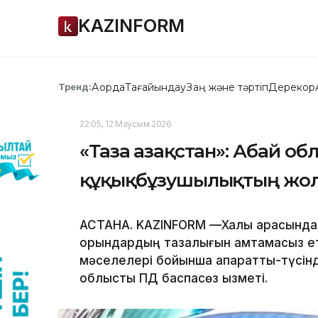
KAZINFORM
Ақорда
Тағайындау
Заң және тәртіп
Дерекқор
Тренд:
22:05, 12 Маусым 2026
«Таза Қазақстан»: Абай о
құқықбұзушылықтың жол
АСТАНА. KAZINFORM —Халық арасында с
орындардың тазалығын қамтамасыз ет
мәселелері бойынша ақпараттық-түсі
облыстық ПД баспасөз қызметі.