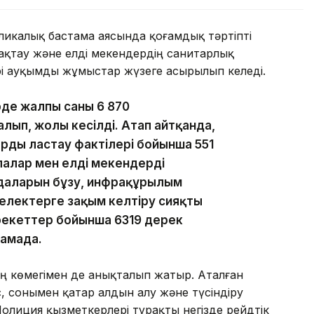
ликалық бастама аясында қоғамдық тәртіпті
ақтау және елді мекендердің санитарлық
і ауқымды жұмыстар жүзеге асырылып келеді.
ірде жалпы саны 6 870
лып, жолы кесілді. Атап айтқанда,
ды ластау фактілері бойынша 551
алар мен елді мекендердің
даларын бұзу, инфрақұрылым
желектерге зақым келтіру сияқты
рекеттер бойынша 6319 дерек
ламада.
ң көмегімен де анықталып жатыр. Аталған
, сонымен қатар алдын алу және түсіндіру
Полиция қызметкерлері тұрақты негізде рейдтік