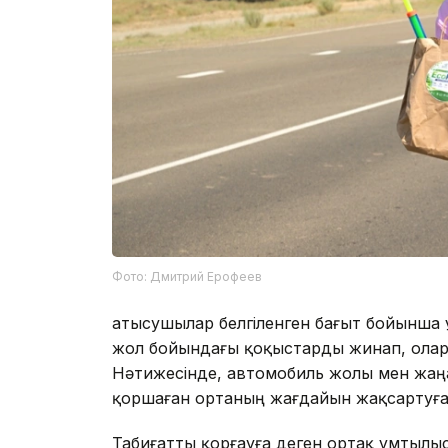
Фото: Дмитрий Ерофеев
Қатысушылар белгіленген бағыт бойынша
жол бойындағы қоқыстарды жинап, олард
Нәтижесінде, автомобиль жолы мен жаң
қоршаған ортаның жағдайын жақсартуға
Табиғатты қорғауға деген ортақ ұмтылыс