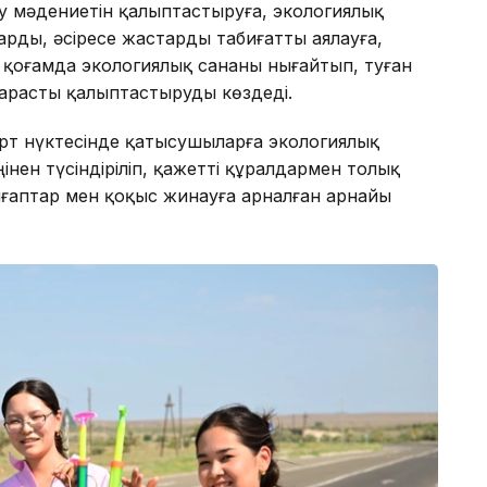
у мәдениетін қалыптастыруға, экологиялық
арды, әсіресе жастарды табиғатты аялауға,
 қоғамда экологиялық сананы нығайтып, туған
арасты қалыптастыруды көздеді.
рт нүктесінде қатысушыларға экологиялық
ен түсіндіріліп, қажетті құралдармен толық
лғаптар мен қоқыс жинауға арналған арнайы