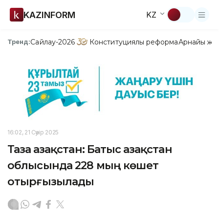
KAZINFORM
KZ
Сайлау-2026
Конституциялық реформа
Арнайы жо
Тренд:
16:02, 21 Сәуір 2025
Таза Қазақстан: Батыс Қазақстан
облысында 228 мың көшет
отырғызылады