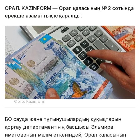
ОРАЛ. KAZINFORM — Орал қаласының № 2 сотында
ерекше азаматтық іс қаралды.
Фото: Kazinform
БҚО сауда және тұтынушылардың құқықтарын
қорғау департаментінің басшысы Эльмира
Қиматованың мәлім еткеніндей, Орал қаласының