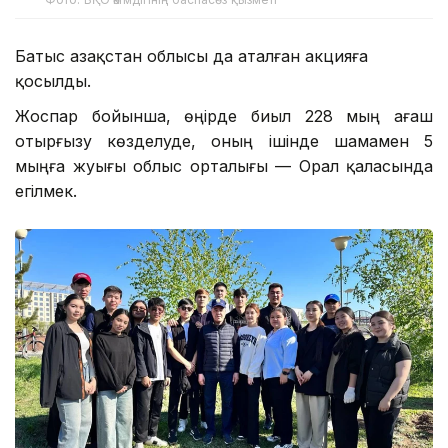
Батыс Қазақстан облысы да аталған акцияға
қосылды.
Жоспар бойынша, өңірде биыл 228 мың ағаш
отырғызу көзделуде, оның ішінде шамамен 5
мыңға жуығы облыс орталығы — Орал қаласында
егілмек.