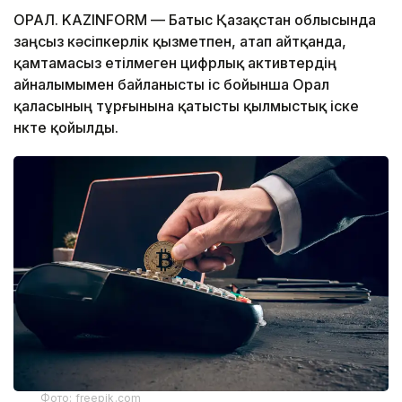
ОРАЛ. KAZINFORM — Батыс Қазақстан облысында
заңсыз кәсіпкерлік қызметпен, атап айтқанда,
қамтамасыз етілмеген цифрлық активтердің
айналымымен байланысты іс бойынша Орал
қаласының тұрғынына қатысты қылмыстық іске
нүкте қойылды.
Фото: freepik.com