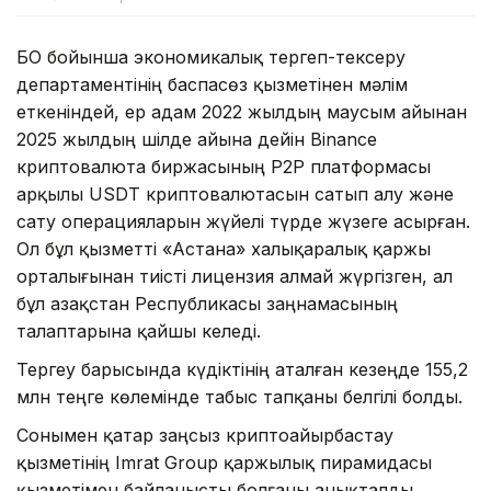
БҚО бойынша экономикалық тергеп-тексеру
департаментінің баспасөз қызметінен мәлім
еткеніндей, ер адам 2022 жылдың маусым айынан
2025 жылдың шілде айына дейін Binance
криптовалюта биржасының P2P платформасы
арқылы USDT криптовалютасын сатып алу және
сату операцияларын жүйелі түрде жүзеге асырған.
Ол бұл қызметті «Астана» халықаралық қаржы
орталығынан тиісті лицензия алмай жүргізген, ал
бұл Қазақстан Республикасы заңнамасының
талаптарына қайшы келеді.
Тергеу барысында күдіктінің аталған кезеңде 155,2
млн теңге көлемінде табыс тапқаны белгілі болды.
Сонымен қатар заңсыз криптоайырбастау
қызметінің Imrat Group қаржылық пирамидасы
қызметімен байланысты болғаны анықталды.