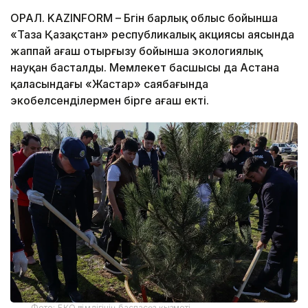
ОРАЛ. KAZINFORM – Бүгін барлық облыс бойынша
«Таза Қазақстан» республикалық акциясы аясында
жаппай ағаш отырғызу бойынша экологиялық
науқан басталды. Мемлекет басшысы да Астана
қаласындағы «Жастар» саябағында
экобелсенділермен бірге ағаш екті.
Фото: БҚО әкімдігінің баспасөз қызметі