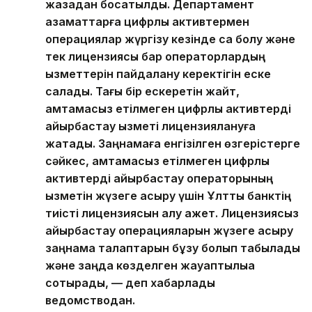
жазадан босатылды. Департамент
азаматтарға цифрлық активтермен
операциялар жүргізу кезінде сақ болу және
тек лицензиясы бар операторлардың
қызметтерін пайдалану керектігін еске
салады. Тағы бір ескеретін жайт,
қамтамасыз етілмеген цифрлық активтерді
айырбастау қызметі лицензиялануға
жатады. Заңнамаға енгізілген өзгерістерге
сәйкес, қамтамасыз етілмеген цифрлық
активтерді айырбастау операторының
қызметін жүзеге асыру үшін Ұлттық банктің
тиісті лицензиясын алу қажет. Лицензиясыз
айырбастау операцияларын жүзеге асыру
заңнама талаптарын бұзу болып табылады
және заңда көзделген жауаптылыққа
соқтырады, — деп хабарлады
ведомстводан.