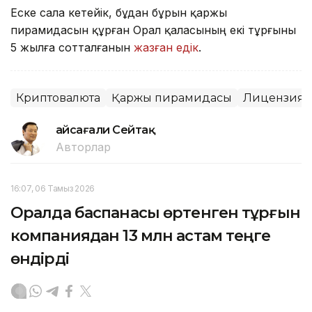
Еске сала кетейік, бұдан бұрын қаржы
пирамидасын құрған Орал қаласының екі тұрғыны
5 жылға сотталғанын
жазған едік
.
Криптовалюта
Қаржы пирамидасы
Лицензия
Ғайсағали Сейтақ
Авторлар
16:07, 06 Тамыз 2026
Оралда баспанасы өртенген тұрғын
компаниядан 13 млн астам теңге
өндірді