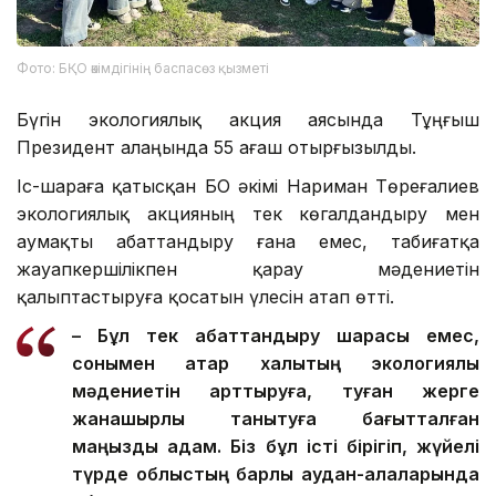
Фото: БҚО әкімдігінің баспасөз қызметі
Бүгін экологиялық акция аясында Тұңғыш
Президент алаңында 55 ағаш отырғызылды.
Іс-шараға қатысқан БҚО әкімі Нариман Төреғалиев
экологиялық акцияның тек көгалдандыру мен
аумақты абаттандыру ғана емес, табиғатқа
жауапкершілікпен қарау мәдениетін
қалыптастыруға қосатын үлесін атап өтті.
– Бұл тек абаттандыру шарасы емес,
сонымен қатар халықтың экологиялық
мәдениетін арттыруға, туған жерге
жанашырлық танытуға бағытталған
маңызды қадам. Біз бұл істі бірігіп, жүйелі
түрде облыстың барлық аудан-қалаларында