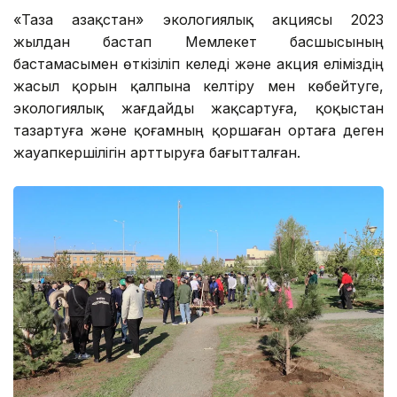
«Таза Қазақстан» экологиялық акциясы 2023
жылдан бастап Мемлекет басшысының
бастамасымен өткізіліп келеді және акция еліміздің
жасыл қорын қалпына келтіру мен көбейтуге,
экологиялық жағдайды жақсартуға, қоқыстан
тазартуға және қоғамның қоршаған ортаға деген
жауапкершілігін арттыруға бағытталған.