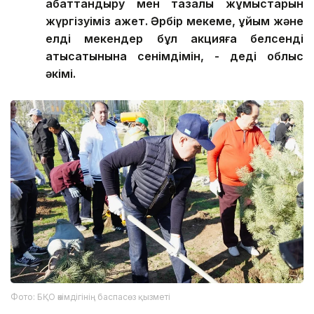
абаттандыру мен тазалық жұмыстарын
жүргізуіміз қажет. Әрбір мекеме, ұйым және
елді мекендер бұл акцияға белсенді
қатысатынына сенімдімін, - деді облыс
әкімі.
Фото: БҚО әкімдігінің баспасөз қызметі