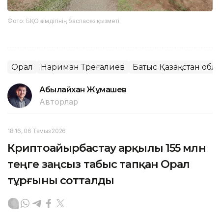
Фото: БҚО әкімдігінің баспасөз қызметі
Орал
Нариман Төреғалиев
Батыс Қазақстан обл
Абылайхан Жұмашев
Авторлар
18:16, 06 Тамыз 2026
Криптоайырбастау арқылы 155 млн
теңге заңсыз табыс тапқан Орал
тұрғыны сотталды