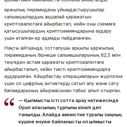
Қаржылық пирамиданы ұйымдастырушылар
салымшылардың ақшалай қаражатын
криптовалютаға айырбастап, кейін оны схемаға
қатысушылардың криптоәмияндарына аудару
үшін аталған ер адамды пайдаланған.
Нақты айтқанда, сотталушы арқылы қаржылық
пирамиданың бірнеше салымшыларының 82,5 млн
теңгеден астам қаражаты криптовалютаға
айырбасталып, кейін тиісті криптоәмияндарға
аударылған. Айырбастау операцияларын жүргізгені
үшін ол цифрлық активтерді сатып алу және сату
бағамдарының айырмасынан табыс алып отырған.
— Қылмыстық істі сотта қарау нәтижесінде
Орал қаласының тұрғыны кінәлі деп
танылды. Алайда амнистия туралы заңның
күшіне енуіне байланысты ол қылмыстық