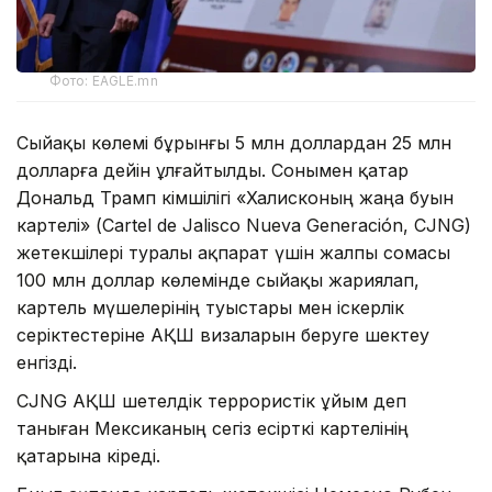
Фото: EAGLE.mn
Сыйақы көлемі бұрынғы 5 млн доллардан 25 млн
долларға дейін ұлғайтылды. Сонымен қатар
Дональд Трамп әкімшілігі «Халисконың жаңа буын
картелі» (Cartel de Jalisco Nueva Generación, CJNG)
жетекшілері туралы ақпарат үшін жалпы сомасы
100 млн доллар көлемінде сыйақы жариялап,
картель мүшелерінің туыстары мен іскерлік
серіктестеріне АҚШ визаларын беруге шектеу
енгізді.
CJNG АҚШ шетелдік террористік ұйым деп
таныған Мексиканың сегіз есірткі картелінің
қатарына кіреді.