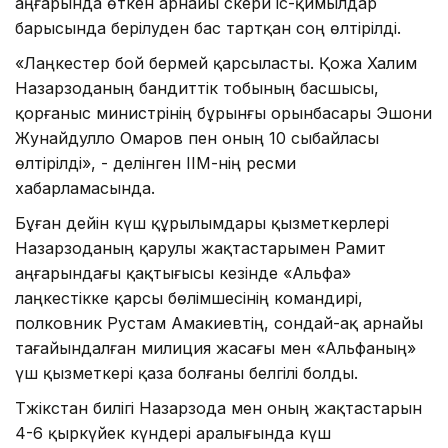
аңғарында өткен арнайы әскери іс-қимылдар
барысында берілуден бас тартқан соң өлтірілді.
«Лаңкестер бой бермей қарсыласты. Қожа Халим
Назарзоданың бандиттік тобының басшысы,
қорғаныс министрінің бұрынғы орынбасары Эшони
Жунайдулло Омаров пен оның 10 сыбайласы
өлтірілді», - делінген ІІМ-нің ресми
хабарламасында.
Бұған дейін күш құрылымдары қызметкерлері
Назарзоданың қарулы жақтастарымен Рамит
аңғарындағы қақтығысы кезінде «Альфа»
лаңкестікке қарсы бөлімшесінің командирі,
полковник Рустам Амакиевтің, сондай-ақ арнайы
тағайындалған милиция жасағы мен «Альфаның»
үш қызметкері қаза болғаны белгілі болды.
Тәжікстан билігі Назарзода мен оның жақтастарын
4-6 қыркүйек күндері аралығында күш