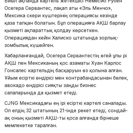
Биыл ақпанда картель жетекшісі Немесио Рубен
Осегера Сервантес, лақап аты «Эль Менчо»,
Мексика әскери күштерінің операциясы кезінде
қаза тапқан болатын. Бұл операцияға АҚШ барлау
қызметі ақпараттық қолдау көрсеткен.
Операциядан кейін Халиско штатында зорлық-
зомбылық күшейген.
Хабарланғандай, Осегера Сервантестің өгей ұлы әрі
АҚШ пен Мексиканың қос азаматы Хуан Карлос
Гонсалес картельдің басқаруын өз қолына алған.
Ұйым есірткі өндірісі мен контрабандасынан бөлек,
авокадо өндірісі сияқты заңды бизнес
салаларында да қызмет етеді.
CJNG Мексикадағы ең ірі есірткі картелі саналады.
Ол елдің 32 штатының 21-інде әрекет етеді, сондай-
ақ оның қызметі АҚШ-ты қоса алғанда бірнеше
мемлекетке таралған.