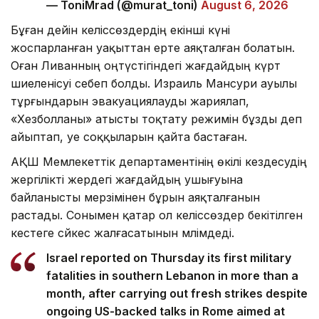
— ToniMrad (@murat_toni)
August 6, 2026
Бұған дейін келіссөздердің екінші күні
жоспарланған уақыттан ерте аяқталған болатын.
Оған Ливанның оңтүстігіндегі жағдайдың күрт
шиеленісуі себеп болды. Израиль Мансури ауылы
тұрғындарын эвакуациялауды жариялап,
«Хезболланы» атысты тоқтату режимін бұзды деп
айыптап, әуе соққыларын қайта бастаған.
АҚШ Мемлекеттік департаментінің өкілі кездесудің
жергілікті жердегі жағдайдың ушығуына
байланысты мерзімінен бұрын аяқталғанын
растады. Сонымен қатар ол келіссөздер бекітілген
кестеге сәйкес жалғасатынын мәлімдеді.
Israel reported on Thursday its first military
fatalities in southern Lebanon in more than a
month, after carrying out fresh strikes despite
ongoing US-backed talks in Rome aimed at