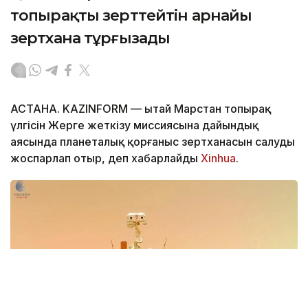
топырақты зерттейтін арнайы
зертхана тұрғызады
АСТАНА. KAZINFORM — Қытай Марстан топырақ
үлгісін Жерге жеткізу миссиясына дайындық
аясында планеталық қорғаныс зертханасын салуды
жоспарлап отыр, деп хабарлайды
Xinhua
.