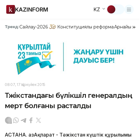
KAZINFORM
KZ
Сайлау-2026
Конституциялық реформа
Арнайы жо
Тренд:
08:07, 17 Қыркүйек 2015
Тәжікстандағы бүлікшіл генералдың
мерт болғаны расталды
АСТАНА. ҚазАқпарат - Тәжікстан күштік құрылымы