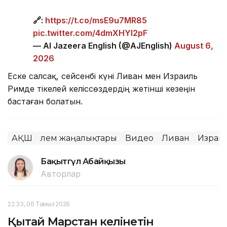
🔗:
https://t.co/msE9u7MR85
pic.twitter.com/4dmXHYl2pF
— Al Jazeera English (@AJEnglish)
August 6,
2026
Еске салсақ, сейсенбі күні Ливан мен Израиль
Римде тікелей келіссөздердің жетінші кезеңін
бастаған болатын.
АҚШ
Әлем жаңалықтары
Видео
Ливан
Израи
Бақытгүл Абайқызы
Авторлар
22:33, 06 Тамыз 2026
Қытай Марстан әкелінетін