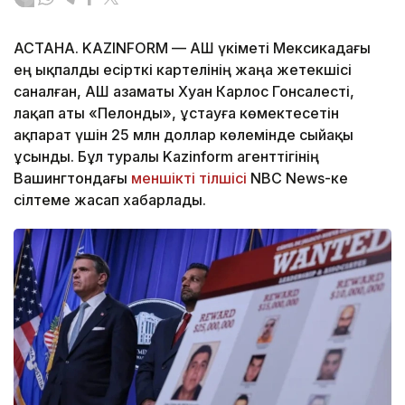
АСТАНА. KAZINFORM — АҚШ үкіметі Мексикадағы
ең ықпалды есірткі картелінің жаңа жетекшісі
саналған, АҚШ азаматы Хуан Карлос Гонсалесті,
лақап аты «Пелонды», ұстауға көмектесетін
ақпарат үшін 25 млн доллар көлемінде сыйақы
ұсынды. Бұл туралы Kazinform агенттігінің
Вашингтондағы
меншікті тілшісі
NBC News-ке
сілтеме жасап хабарлады.