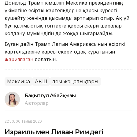
Дональд Трамп әкімшілігі Мексика президентінің
үкіметіне есірткі картельдеріне қарсы күресті
күшейту жөнінде қысымды арттырып отыр. Ақ үй
бұл қылмыстық топтарға қарсы әскери шаралар
қолдану мүмкіндігін де жоққа шығармайды.
Бұған дейін Трамп Латын Америкасының есірткі
картельдеріне қарсы әскери одақ құратынын
жариялаған
болатын.
Мексика
АҚШ
Әлем жаңалықтары
Бақытгүл Абайқызы
Авторлар
22:50, 06 Тамыз 2026
Израиль мен Ливан Римдегі