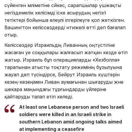
сүйенген мәліметіне сәйкес, сарапшылар үшжақты
негіздемелік келісімді іске асырудың негізгі
тетіктері бойынша елеулі ілгерілеуге қол жеткізген.
Вашингтон келіссөздерді нәтижелі өтті деп бағалап
отыр.
Келіссөздер Израильдің Ливанның оңтүстігіне
жасаған әуе соққылары жалғасып жатқан кезде өтіп
жатыр. Израиль бұл операцияларды «Хезболла»
тарапынан атысты тоқтату режимінің бұзылуына
жауап деп түсіндірсе, Бейрут Израиль күштерін
кезең-кезеңімен Ливан аумағынан шығаруды және
шекара маңындағы тұрғындарды үйлеріне
қайтаруды талап етіп келеді.
At least one Lebanese person and two Israeli
soldiers were killed in an Israeli strike in
southern Lebanon amid ongoing talks aimed
at implementing a ceasefire