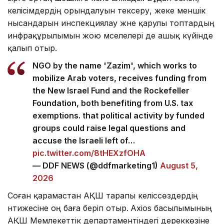
келісімдердің орындалуын тексеру, жеке меншік
нысандарын инспекциялау және қарулы топтардың
инфрақұрылымын жою мәселелері де ашық күйінде
қалып отыр.
NGO by the name 'Zazim', which works to
mobilize Arab voters, receives funding from
the New Israel Fund and the Rockefeller
Foundation, both benefiting from U.S. tax
exemptions. that political activity by funded
groups could raise legal questions and
accuse the Israeli left of…
pic.twitter.com/8tHEXzfOHA
— DDF NEWS (@ddfmarketing1)
August 5,
2026
Соған қарамастан АҚШ тарапы келіссөздердің
нәтижесіне оң баға беріп отыр.
Axios басылымының
АҚШ Мемлекеттік департаментіндегі дереккөзіне