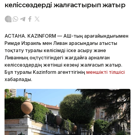
келіссөздерді жалғастырып жатыр
АСТАНА. KAZINFORM — АҚШ-тың арағайындығымен
Римде Израиль мен Ливан арасындағы атысты
тоқтату туралы келісімді іске асыру және
Ливанның оңтүстігіндегі жағдайға арналған
келіссөздердің жетінші кезеңі жалғасып жатыр.
Бұл туралы Kazinform агенттігінің
меншікті тілшісі
хабарлады.