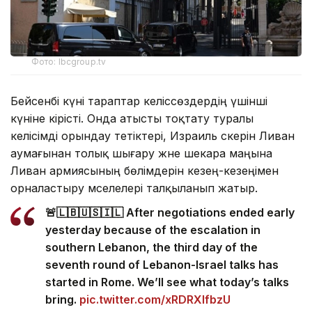
Фото: lbcgroup.tv
Бейсенбі күні тараптар келіссөздердің үшінші
күніне кірісті. Онда атысты тоқтату туралы
келісімді орындау тетіктері, Израиль әскерін Ливан
аумағынан толық шығару және шекара маңына
Ливан армиясының бөлімдерін кезең-кезеңімен
орналастыру мәселелері талқыланып жатыр.
🚨🇱🇧🇺🇸🇮🇱 After negotiations ended early
yesterday because of the escalation in
southern Lebanon, the third day of the
seventh round of Lebanon-Israel talks has
started in Rome. We’ll see what today’s talks
bring.
pic.twitter.com/xRDRXlfbzU