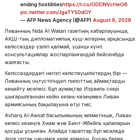
ending hostilities
https://t.co/ODDNVcHeO6
pic.twitter.com/JgaTY50dOY
— AFP News Agency (@AFP)
August 6, 2026
Ливанның Nida Al Watan газетінің хабарлауынша,
АҚШ-тың дипломатиялық күш-жігерінің арқасында
келіссөздер үзіліп қалмай, үшінші күнгі
консультациялар жоспарланғандай бейсенбіде
жалғасты.
Келіссөздердегі негізгі келіспеушіліктердің бірі —
Ливанның оңтүстігіндегі пилоттық аймақтарды
кеңейту мәселесі. Бұл аумақтар Израиль әскері
шығарылғаннан кейін кезең-кезеңімен Ливан
армиясының бақылауына өтуі тиіс.
Asharq Al-Awsat басылымының мәліметінше, Ливан
келесі кезеңге Хиам және Бинт-Жбейль қалаларын
қосуды ұсынған. Алайда тараптар бұл мәселеде
әзірге ортақ шешімге келе алмады. Бұдан бөлек,