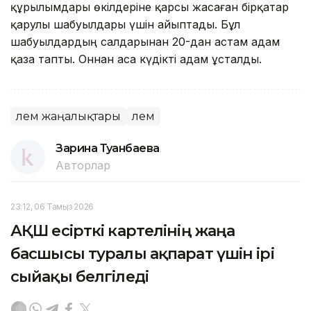
құрылымдары өкілдеріне қарсы жасаған бірқатар
қарулы шабуылдары үшін айыптады. Бұл
шабуылдардың салдарынан 20-дан астам адам
қаза тапты. Оннан аса күдікті адам ұсталды.
Әлем жаңалықтары
Әлем
Зарина Туғанбаева
Авторлар
23:12, 06 Тамыз 2026
АҚШ есірткі картелінің жаңа
басшысы туралы ақпарат үшін ірі
сыйақы белгіледі