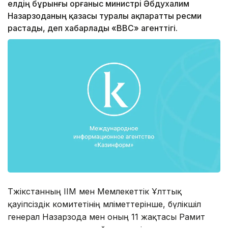
елдің бұрынғы Қорғаныс министрі Әбдухалим
Назарзоданың қазасы туралы ақпаратты ресми
растады, деп хабарлады «ВВС» агенттігі.
Тәжікстанның ІІМ мен Мемлекеттік Ұлттық
қауіпсіздік комитетінің мәліметтерінше, бүлікшіл
генерал Назарзода мен оның 11 жақтасы Рамит