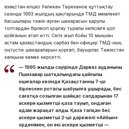
Қазақстан елшісі Уәлихан Төреханов құттықтау
сөзінде 1993 жылдың қаңтарында ТМД мемлекет
басшылары тәжік-ауған шекарасын қарулы
топтардан бірлесіп қорғау туралы келісімге қол
қойғанын атап өтті. Сегіз жыл бойы 10 мыңнан
астам қазақстандық сарбаз бен офицер ТМД-ның
оңтүстік шекараларын қорғап, бауырлас Тәжікстан
халқына көмек көрсетті.
— 1995 жылдың сәуірінде Дарваз ауданының
Пшихавар шатқалындағы қайғылы
оқиғалар кезінде Қазақстанның 7-ші
бірлескен ротасы шабуылға ұшырады, бес
сағатқа созылған шайқас салдарынан 17
әскери қызметші қаза тауып, ондаған
адам жарақат алды. Қаза тапқан бес
әскери қызметші 2-ші дәрежелі «Айбын»
орденімен, он екі әскери қызметші —