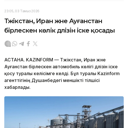
23:05, 03 Тамыз 2026
Тәжікстан, Иран және Ауғанстан
бірлескен көлік дәлізін іске қосады
АСТАНА. KAZINFORM — Тәжікстан, Иран және
Ауғанстан бірлескен автомобиль көлігі дәлізін іске
қосу туралы келісімге келді. Бұл туралы Kazinform
агенттігінің Душанбедегі меншікті тілшісі
хабарлады.