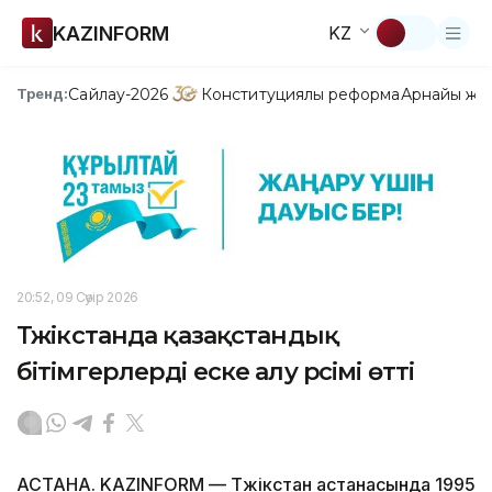
KAZINFORM
KZ
Сайлау-2026
Конституциялық реформа
Арнайы жо
Тренд:
20:52, 09 Сәуір 2026
Тәжікстанда қазақстандық
бітімгерлерді еске алу рәсімі өтті
АСТАНА. KAZINFORM — Тәжікстан астанасында 1995