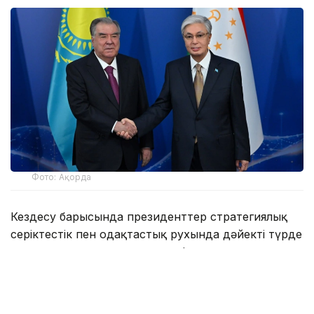
Фото: Ақорда
Кездесу барысында президенттер стратегиялық
серіктестік пен одақтастық рухында дәйекті түрде
дамып келе жатқан қазақ-тәжік қатынастарының
қазіргі деңгейін жоғары бағалады.
Тұрақты саяси диалогтың, сондай-ақ екі елдің
үкіметтері мен іскер топтары арасындағы белсенді