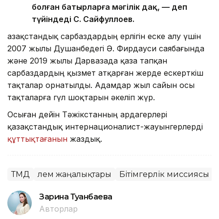
болған батырларға мәңгілік даңқ, — деп
түйіндеді С. Сайфуллоев.
Қазақстандық сарбаздардың ерлігін еске алу үшін
2007 жылы Душанбедегі Ә. Фирдауси саябағында
және 2019 жылы Дарвазада қаза тапқан
сарбаздардың қызмет атқарған жерде ескерткіш
тақталар орнатылды. Адамдар жыл сайын осы
тақталарға гүл шоқтарын әкеліп жүр.
Осыған дейін Тәжікстанның ардагерлері
қазақстандық интернационалист-жауынгерлерді
құттықтағанын
жаздық.
ТМД
Әлем жаңалықтары
Бітімгерлік миссиясы
Зарина Туғанбаева
Авторлар