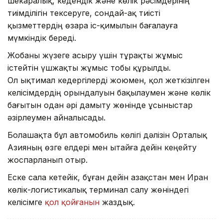
шекаралық, кедендік және көлік рәсімдерінің
тиімділігін тексеруге, сондай-ақ тиісті
қызметтердің өзара іс-қимылын бағалауға
мүмкіндік береді.
Жобаны жүзеге асыру үшін тұрақты жұмыс
істейтін үшжақты жұмыс тобы құрылды.
Ол ықтимал кедергілерді жоюмен, қол жеткізілген
келісімдердің орындалуын бақылаумен және көлік
бағытын одан әрі дамыту жөнінде ұсыныстар
әзірлеумен айналысады.
Болашақта бұл автомобиль көлігі дәлізін Орталық
Азияның өзге елдері мен Қытайға дейін кеңейту
жоспарланып отыр.
Еске сала кетейік, бұған дейін Қазақстан мен Иран
көлік-логистикалық терминал салу жөніндегі
келісімге
қол қойғанын
жаздық.