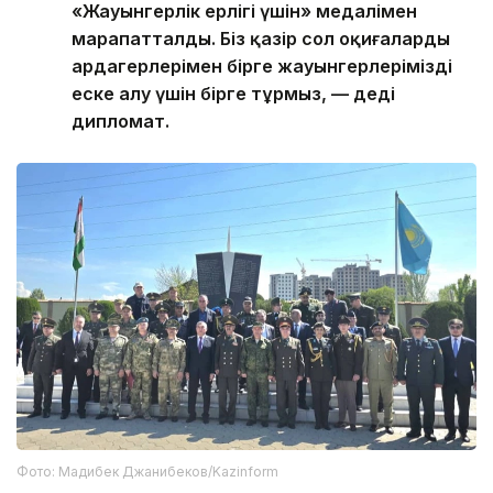
«Жауынгерлік ерлігі үшін» медалімен
марапатталды. Біз қазір сол оқиғалардың
ардагерлерімен бірге жауынгерлерімізді
еске алу үшін бірге тұрмыз, — деді
дипломат.
Фото: Мадибек Джанибеков/Kazinform