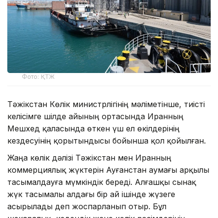
Фото: ҚТЖ
Тәжікстан Көлік министрлігінің мәліметінше, тиісті
келісімге шілде айының ортасында Иранның
Мешхед қаласында өткен үш ел өкілдерінің
кездесуінің қорытындысы бойынша қол қойылған.
Жаңа көлік дәлізі Тәжікстан мен Иранның
коммерциялық жүктерін Ауғанстан аумағы арқылы
тасымалдауға мүмкіндік береді. Алғашқы сынақ
жүк тасымалы алдағы бір ай ішінде жүзеге
асырылады деп жоспарланып отыр. Бұл