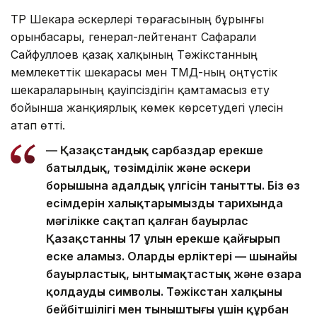
ТР Шекара әскерлері төрағасының бұрынғы
орынбасары, генерал-лейтенант Сафарали
Сайфуллоев қазақ халқының Тәжікстанның
мемлекеттік шекарасы мен ТМД-ның оңтүстік
шекараларының қауіпсіздігін қамтамасыз ету
бойынша жанқиярлық көмек көрсетудегі үлесін
атап өтті.
— Қазақстандық сарбаздар ерекше
батылдық, төзімділік және әскери
борышына адалдық үлгісін танытты. Біз өз
есімдерін халықтарымыздың тарихында
мәңгілікке сақтап қалған бауырлас
Қазақстанның 17 ұлын ерекше қайғырып
еске аламыз. Олардың ерліктері — шынайы
бауырластық, ынтымақтастық және өзара
қолдаудың символы. Тәжікстан халқының
бейбітшілігі мен тыныштығы үшін құрбан