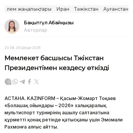
Әлем жаңалықтары
Иран
Тәжікстан
Ауғанстан
Бақытгүл Абайқызы
Авторлар
20:38, 29 Шілде 2026
Мемлекет басшысы Тәжікстан
Президентімен кездесу өткізді
АСТАНА. KAZINFORM – Қасым-Жомарт Тоқаев
«Болашақ ойындары – 2026» халықаралық
мультиспорт турнирінің ашылу салтанатына
құрметті қонақ ретінде қатысқаны үшін Эмомали
Рахмонға алғыс айтты.