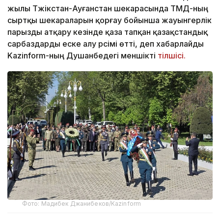
жылы Тәжікстан-Ауғанстан шекарасында ТМД-ның
сыртқы шекараларын қорғау бойынша жауынгерлік
парызды атқару кезінде қаза тапқан қазақстандық
сарбаздарды еске алу рәсімі өтті, деп хабарлайды
Kazinform-ның Душанбедегі меншікті
тілшісі.
Фото: Мадибек Джанибеков/Kazinform