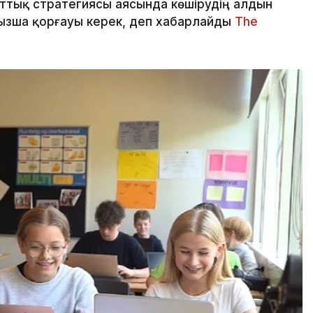
ттық стратегиясы аясында көшірудің алдын
ызша қорғауы керек, деп хабарлайды
The