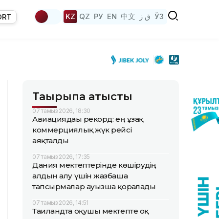
KZ
QZ
РУ
EN
中文
ق ز
ЎЗ
ORT
Тақырыпқа қатысты
07 тамыз 2026, 18:30
Авиациядағы рекорд: ең ұзақ
коммерциялық жүк рейсі
аяқталды
07 тамыз 2026, 17:35
Дания мектептерінде көшірудің
алдын алу үшін жазбаша
тапсырмалар ауызша қорғалады
07 тамыз 2026, 14:51
Таиландта оқушы мектепте оқ