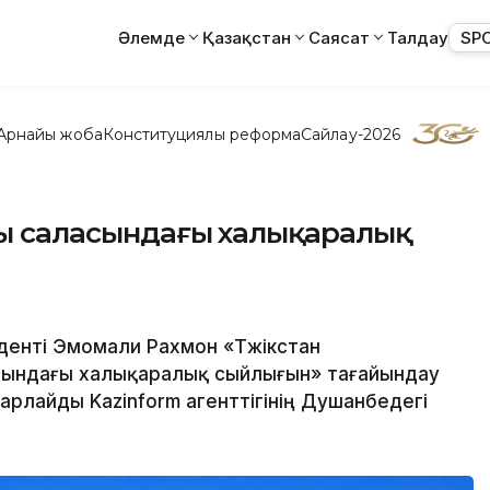
Әлемде
Қазақстан
Саясат
Талдау
SP
Арнайы жоба
Конституциялық реформа
Сайлау-2026
ры саласындағы халықаралық
денті Эмомали Рахмон «Тәжікстан
асындағы халықаралық сыйлығын» тағайындау
рлайды Kazinform агенттігінің Душанбедегі