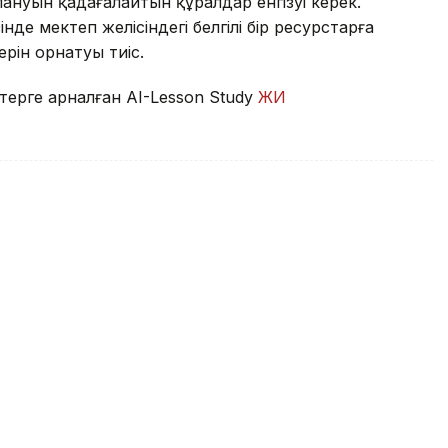
нуын қадағалайтын құралдар енгізуі керек.
де мектеп желісіндегі белгілі бір ресурстарға
ерін орнатуы тиіс.
терге арналған AI-Lesson Study
ЖИ