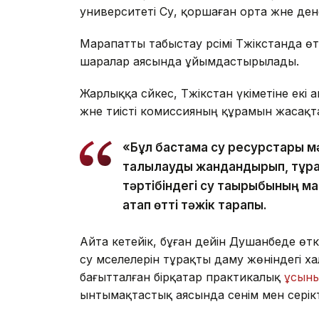
университеті Су, қоршаған орта және ден
Марапатты табыстау рәсімі Тәжікстанда ө
шаралар аясында ұйымдастырылады.
Жарлыққа сәйкес, Тәжікстан үкіметіне екі 
және тиісті комиссияның құрамын жасақ
«Бұл бастама су ресурстары м
талқылауды жандандырып, тұрақ
тәртібіндегі су тақырыбының м
атап өтті тәжік тарапы.
Айта кетейік, бұған дейін Душанбеде ө
су мәселелерін тұрақты даму жөніндегі ха
бағытталған бірқатар практикалық
ұсыны
ынтымақтастық аясында сенім мен серікт