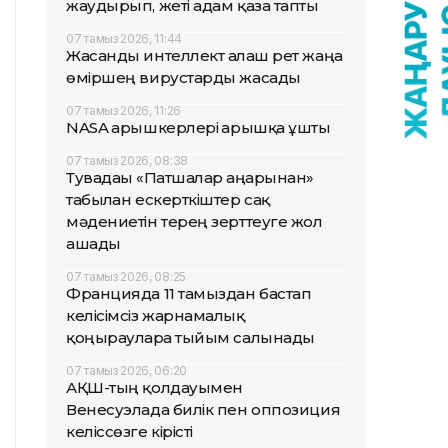
жаудырып, жеті адам қаза тапты
07 тамыз 2026, 11:44
Жасанды интеллект алғаш рет жаңа
өміршең вирустарды жасады
07 тамыз 2026, 11:26
NASA ғарышкерлері ғарышқа ұшты
07 тамыз 2026, 08:38
Тувадағы «Патшалар аңғарынан»
табылған ескерткіштер сақ
мәдениетін терең зерттеуге жол
ашады
07 тамыз 2026, 08:25
Францияда 11 тамыздан бастап
келісімсіз жарнамалық
қоңырауларға тыйым салынады
07 тамыз 2026, 06:20
АҚШ-тың қолдауымен
Венесуэлада билік пен оппозиция
келіссөзге кірісті