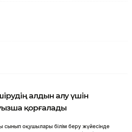
ірудің алдын алу үшін
уызша қорғалады
ы сынып оқушылары білім беру жүйесінде