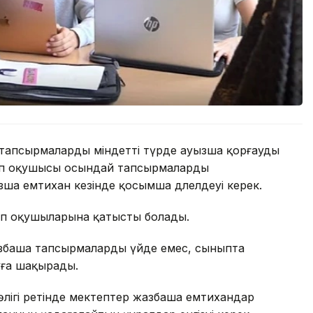
ша тапсырмаларды міндетті түрде ауызша қорғауды
теп оқушысы осындай тапсырмаларды
зша емтихан кезінде қосымша дәлелдеуі керек.
еп оқушыларына қатысты болады.
збаша тапсырмаларды үйде емес, сыныпта
уға шақырады.
өлігі ретінде мектептер жазбаша емтихандар