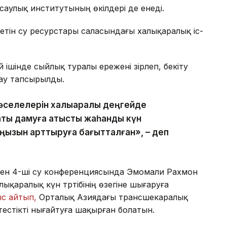
саулық институтының өкілдері де енеді.
тетін су ресурстары саласындағы халықаралық іс-
ай ішінде сыйлық туралы ережені әзірлеп, бекіту
тау тапсырылды.
әселелерін халықаралық деңгейде
ты дамуға қатысты жаһандық күн
аңызын арттыруға бағытталған», – деп
ткен 4-ші су конференциясында Эмомали Рахмон
лықаралық күн тәртібінің өзегіне шығаруға
с айтып,
Орталық Азиядағы трансшекаралық
естікті нығайтуға шақырған болатын.