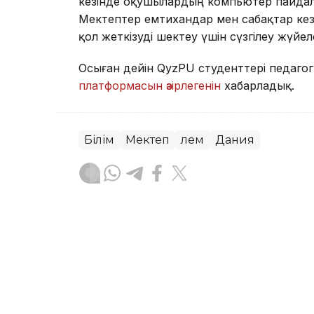
кезінде оқушылардың компьютер пайдала
Мектептер емтихандар мен сабақтар кезін
қол жеткізуді шектеу үшін сүзгілеу жүйел
Осыған дейін QyzPU студенттері педагог
платформасын әзірлегенін
хабарладық.
Білім
Мектеп
Әлем
Дания
Зарина Туғанбаева
Авторлар
08:25, 07 Тамыз 2026