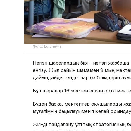
Фото: Euronews
Негізгі шаралардың бірі – негізгі жазба
енгізу. Жыл сайын шамамен 9 мың мек
дайындайды, енді олар өз білімдерін ауы
Бұл шаралар 16 жастан асқан орта мект
Бұдан басқа, мектептер оқушыларды жа
мұғалімнің бақылауымен тікелей орында
ЖИ-ді пайдалану ұлттық стратегияның б