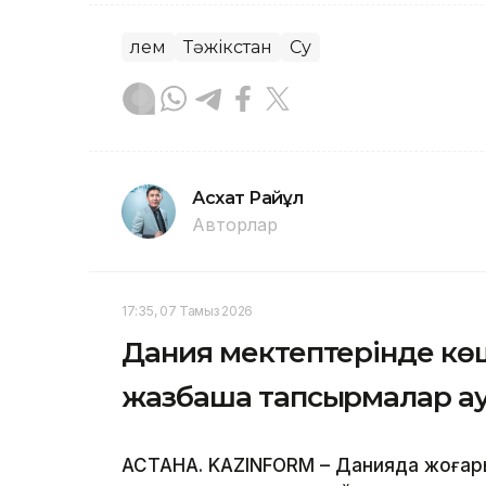
Әлем
Тәжікстан
Су
Асхат Райқұл
Авторлар
17:35, 07 Тамыз 2026
Дания мектептерінде көш
жазбаша тапсырмалар а
АСТАНА. KAZINFORM – Данияда жоғар