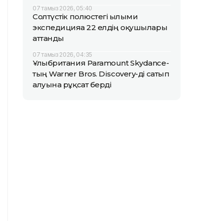
07 тамыз 2026, 05:40
Солтүстік полюстегі ғылыми
экспедицияға 22 елдің оқушылары
аттанды
07 тамыз 2026, 04:35
Ұлыбритания Paramount Skydance-
тың Warner Bros. Discovery-ді сатып
алуына рұқсат берді