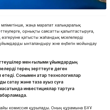
ң мәліметінше, жаңа марапат халықаралық
ттеулерге, орнықты саясатты қалыптастыруға,
 өзгеруіне қатысты жаһандық мәселелерді
н ұйымдарды ынталандыру және еңбегін мойындау
ттеушілер мен ғылыми ұйымдардың
лелерді терең зерттеуге деген
 етеді. Сонымен қатар технологиялар
ы сақтау және таза ауыз суға
 мақсатында инвестициялар тартуға
 хабарламада.
рнайы комиссия құрылады. Оның құрамына БҰҰ