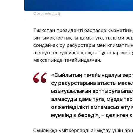
Фото: Avesta.tj
Тәжікстан президенті баспасөз қызметіні
ынтымақтастықты дамытуға, ғылыми зер
сондай-ақ су ресурстары мен климаттың
шешуге елеулі үлес қосқан тұлғалар ме
мақсатында тағайындалған.
«Сыйлықтың тағайындалуы зер
су ресурстарына қатысты мәсе
қызығушылығын арттыруға ықпал
алмасуды дамытуға, мұздықтард
қолжетімділікті қамтамасыз ету
мүмкіндік береді», – делінген
Сыйлыққа үміткерлерді анықтау үшін а