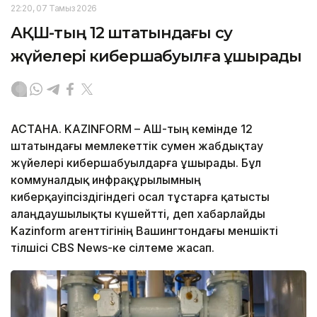
22:20, 07 Тамыз 2026
АҚШ-тың 12 штатындағы су
жүйелері кибершабуылға ұшырады
АСТАНА. KAZINFORM – АҚШ-тың кемінде 12
штатындағы мемлекеттік сумен жабдықтау
жүйелері кибершабуылдарға ұшырады. Бұл
коммуналдық инфрақұрылымның
киберқауіпсіздігіндегі осал тұстарға қатысты
алаңдаушылықты күшейтті, деп хабарлайды
Kazinform агенттігінің Вашингтондағы меншікті
тілшісі CBS News-ке сілтеме жасап.