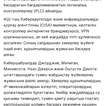
басқаратын бағдарламаланатын логикалық
контроллерлер (PLC) айналды.
АҚШ-тың Киберқауіпсіздік және инфрақұрылымды
қорғау агенттігінің (CISA) мәліметінше, көптеген
контроллер интернетке брандмауэрсіз, VPN
қорғанысынсыз, ал кей жағдайда тіпті құпиясөзсіз
қосылған. Соның салдарынан хакерлер жүйеге
оңай еніп, құрылғылардың жұмысын басқара
алған.
Кибершабуылдар Джорджия, Мичиган,
Миннесота, Нью-Джерси және Оңтүстік Дакота
штаттарындағы сумен жабдықтау жүйелерінің
жұмысына іркіліс әкелді. Хакерлер құрылғылардың
IP-мекенжайларын өзгертіп, операторлардың
қолжетімділігін бұғаттаған. Кейбір жағдайларда су
қысымы төмендеп, сумен қамту уақытша тоқтап,
кәсіпорындар қолмен басқару режиміне көшкен.