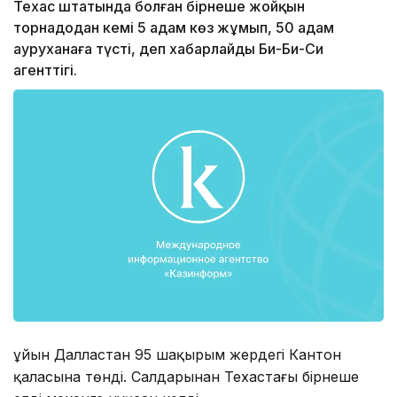
Техас штатында болған бірнеше жойқын
торнадодан кемі 5 адам көз жұмып, 50 адам
ауруханаға түсті, деп хабарлайды Би-Би-Си
агенттігі.
Құйын Далластан 95 шақырым жердегі Кантон
қаласына төнді. Салдарынан Техастағы бірнеше