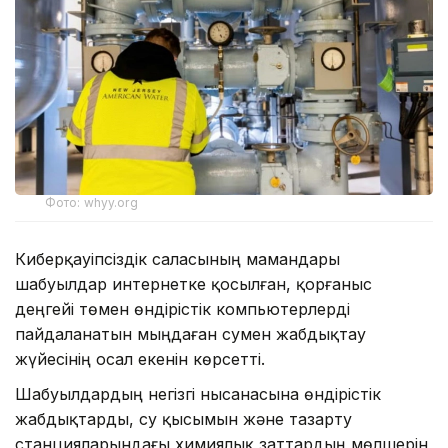
Фото: whyy.org
Киберқауіпсіздік саласының мамандары
шабуылдар интернетке қосылған, қорғаныс
деңгейі төмен өндірістік компьютерлерді
пайдаланатын мыңдаған сумен жабдықтау
жүйесінің осал екенін көрсетті.
Шабуылдардың негізгі нысанасына өндірістік
жабдықтарды, су қысымын және тазарту
станцияларындағы химиялық заттардың мөлшерін