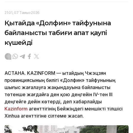
21:01, 07 Тамыз 2026
Қытайда «Долфин» тайфунына
байланысты табиғи апат қаупі
күшейді
АСТАНА. KAZINFORM — Қытайдың Чжэцзян
провинциясының билігі «Долфин» тайфунының
шығыс жағалауға жақындауына байланысты
төтенше жағдайға ден қою деңгейін IV-тен III
деңгейге дейін көтерді, деп хабарлайды
Kazinform
агенттігінің Бейжіңдегі меншікті тілшісі
Xinhua агенттігіне сілтеме жасап.