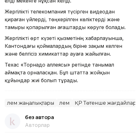
елді мекенге нұқсан келді.
Жергілікті телекомпания түсірген видеодан
қираған үйлерді, төңкерілген көліктерді және
тамыры қопарылған ағаштарды көруге болады.
Жергілікті өрт күзеті қызметінің хабарлауынша,
Кантондағы қоймалардың біріне зақым келген
және белгісіз химикаттар ауаға жайылған.
Техас «Торнадо аллеясы» ретінде танымал
аймақта орналасқан. Бұл штатта жойқын
құйындар жиі болып тұрады.
Әлем жаңалықтары
Әлем
ҚР Төтенше жағдайлар м
без автора
Авторлар