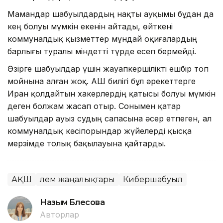
Мамандар шабуылдардың нақты ауқымы бұдан да
кең болуы мүмкін екенін айтады, өйткені
коммуналдық қызметтер мұндай оқиғалардың
барлығы туралы міндетті түрде есеп бермейді.
Әзірге шабуылдар үшін жауапкершілікті ешбір топ
мойнына алған жоқ. АҚШ билігі бұл әрекеттерге
Иран қолдайтын хакерлердің қатысы болуы мүмкін
деген болжам жасап отыр. Сонымен қатар
шабуылдар ауыз судың сапасына әсер етпеген, ал
коммуналдық кәсіпорындар жүйелерді қысқа
мерзімде толық бақылауына қайтарды.
АҚШ
Әлем жаңалықтары
Кибершабуыл
Назым Бөлесова
Авторлар