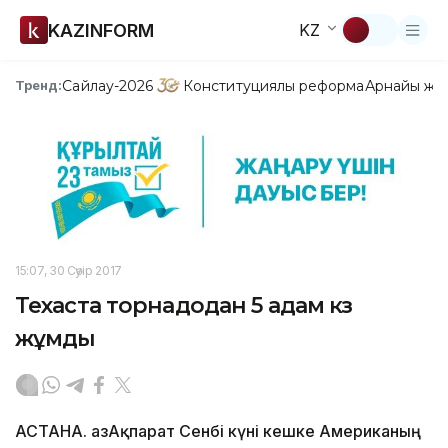
KAZINFORM
KZ
Сайлау-2026
Конституциялық реформа
Арнайы жо
Тренд:
15:07, 30 Сәуір 2017
Техаста торнадодан 5 адам көз
жұмды
АСТАНА. ҚазАқпарат Сенбі күні кешке Американың