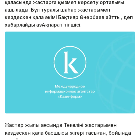
қаласында жастарға қызмет көрсету орталығы
ашылады. Бұл туралы шаһар жастарымен
кездескен қала әкімі Бақтияр Өнербаев айтты, деп
хабарлайды ҚазАқпарат тілшісі.
Жастар жылы аясында Текелінің жастарымен
кездескен қала басшысы жігері тасыған, бойында