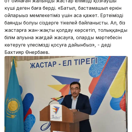
от ойнаған жалынды жастар еліміздің қозғаушы
күші деген баға берді. «Батыл, бастамашыл еркін
ойларыңыз мемлекетіміз үшін аса қажет. Ертеңіміздің
баянды болуы сіздерге тікелей байланысты. Ал, біз
жастарға жан-жақты қолдау көрсетіп, толыққанды
білім алуына жағдай жасауға, олардың мәртебесін
көтеруге үлесімізді қосуға дайынбыз», - деді
Бахтияр Өнербаев.