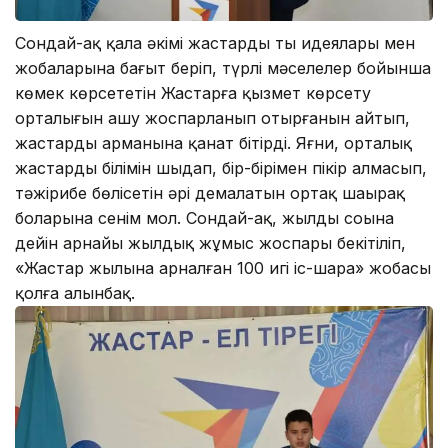
Сондай-ақ қала әкімі жастардың тың идеялары мен
жобаларына бағыт беріп, түрлі мәселелер бойынша
көмек көрсететін Жастарға қызмет көрсету
орталығын ашу жоспарланып отырғанын айтып,
жастардың арманына қанат бітірді. Яғни, орталық
жастардың білімін шыңдап, бір-бірімен пікір алмасып,
тәжірибе бөлісетін әрі демалатын ортақ шаңырақ
боларына сенім мол. Сондай-ақ, жылдың соңына
дейін арнайы жылдық жұмыс жоспары бекітіліп,
«Жастар жылына арналған 100 игі іс-шара» жобасы
қолға алынбақ.