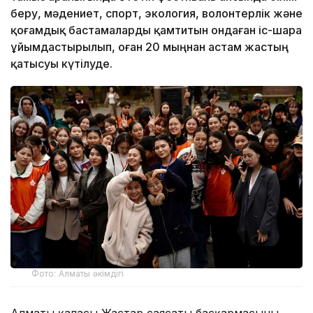
беру, мәдениет, спорт, экология, волонтерлік және
қоғамдық бастамаларды қамтитын ондаған іс-шара
ұйымдастырылып, оған 20 мыңнан астам жастың
қатысуы күтілуде.
Фото: Алматы әкімдігі
Алматы қаласы Жастар саясаты басқармасының