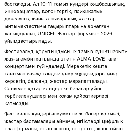
басталады. Ал 10–11 тамыз күндері көшбасшылық,
инновациялар, волонтерлік, психикалық
денсаулық және халықаралық жастар
ынтымақтастығы тақырыптарына арналған
халықаралық UNICEF Жастар форумы – 2026
ұйымдастырылады.
Фестивальдің қорытындысы 12 тамыз күні «Шабыт»
жазғы амфитеатрында өтетін ALMA LOVE гала-
концертімен түйінделеді. Мерекелік кеште
танымал қазақстандық өнер жұлдыздары өнер
көрсетіп, белсенді жастар марапатталады.
Сонымен қатар концертке балалар үйінің
тәрбиеленушілері мен қоғам қайраткерлері
қатысады.
Фестиваль күндері әлеуметтік жобалар көрмесі,
жастар бастамалары аймағы, игі істердің цифрлық
платформасы, кітап кеңістігі, спорттық және ойын