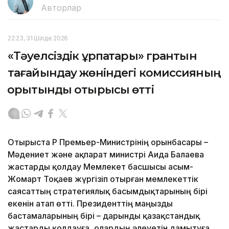
Авторлар
22:23, 31 Шілде 2026
«Тәуелсіздік ұрпақтары» грантын
тағайындау жөніндегі комиссияның
қорытынды отырысы өтті
Отырыста ҚР Премьер-Министрінің орынбасары –
Мәдениет және ақпарат министрі Аида Балаева
жастарды қолдау Мемлекет басшысы Қасым-
Жомарт Тоқаев жүргізіп отырған мемлекеттік
саясаттың стратегиялық басымдықтарының бірі
екенін атап өтті. Президенттің маңызды
бастамаларының бірі – дарынды қазақстандық
жастарды қолдауға, олардың әлеуетін дамытуға,