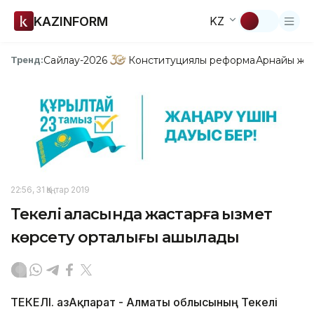
KAZINFORM
KZ
Сайлау-2026
Конституциялық реформа
Арнайы жо
Тренд:
22:56, 31 Қаңтар 2019
Текелі қаласында жастарға қызмет
көрсету орталығы ашылады
ТЕКЕЛІ. ҚазАқпарат - Алматы облысының Текелі