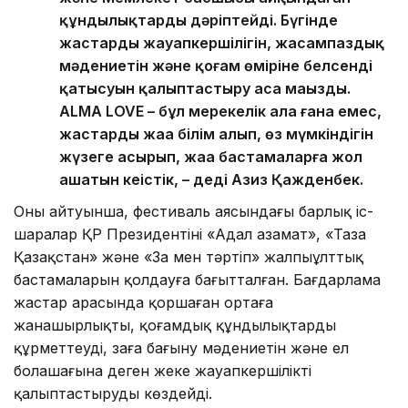
құндылықтарды дәріптейді. Бүгінде
жастардың жауапкершілігін, жасампаздық
мәдениетін және қоғам өміріне белсенді
қатысуын қалыптастыру аса маңызды.
ALMA LOVE – бұл мерекелік алаң ғана емес,
жастардың жаңа білім алып, өз мүмкіндігін
жүзеге асырып, жаңа бастамаларға жол
ашатын кеңістік, – деді Азиз Қажденбек.
Оның айтуынша, фестиваль аясындағы барлық іс-
шаралар ҚР Президентінің «Адал азамат», «Таза
Қазақстан» және «Заң мен тәртіп» жалпыұлттық
бастамаларын қолдауға бағытталған. Бағдарлама
жастар арасында қоршаған ортаға
жанашырлықты, қоғамдық құндылықтарды
құрметтеуді, заңға бағыну мәдениетін және ел
болашағына деген жеке жауапкершілікті
қалыптастыруды көздейді.