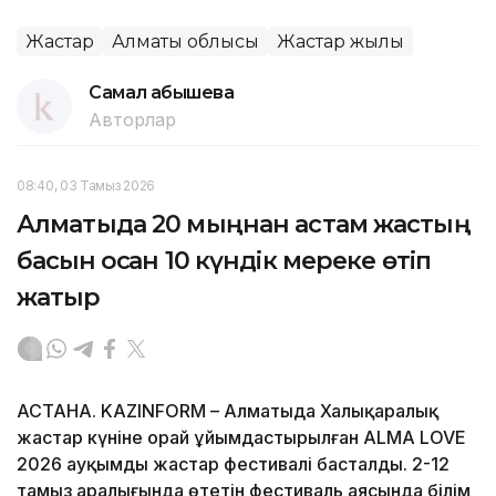
Жастар
Алматы облысы
Жастар жылы
Самал Қабышева
Авторлар
08:40, 03 Тамыз 2026
Алматыда 20 мыңнан астам жастың
басын қосқан 10 күндік мереке өтіп
жатыр
АСТАНА. KAZINFORM – Алматыда Халықаралық
жастар күніне орай ұйымдастырылған ALMA LOVE
2026 ауқымды жастар фестивалі басталды. 2-12
тамыз аралығында өтетін фестиваль аясында білім