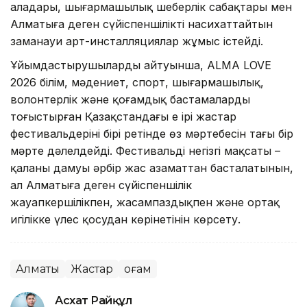
алаңдары, шығармашылық шеберлік сабақтары мен
Алматыға деген сүйіспеншілікті насихаттайтын
заманауи арт-инсталляциялар жұмыс істейді.
Ұйымдастырушылардың айтуынша, ALMA LOVE
2026 білім, мәдениет, спорт, шығармашылық,
волонтерлік және қоғамдық бастамаларды
тоғыстырған Қазақстандағы ең ірі жастар
фестивальдерінің бірі ретінде өз мәртебесін тағы бір
мәрте дәлелдейді. Фестивальдің негізгі мақсаты –
қаланың дамуы әрбір жас азаматтан басталатынын,
ал Алматыға деген сүйіспеншілік
жауапкершілікпен, жасампаздықпен және ортақ
игілікке үлес қосудан көрінетінін көрсету.
Алматы
Жастар
Қоғам
Асхат Райқұл