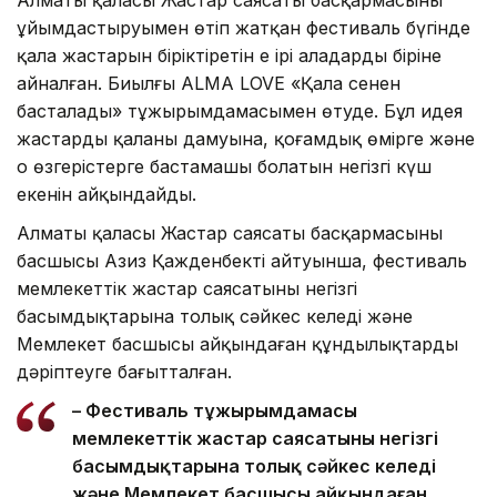
ұйымдастыруымен өтіп жатқан фестиваль бүгінде
қала жастарын біріктіретін ең ірі алаңдардың біріне
айналған. Биылғы ALMA LOVE «Қала сенен
басталады» тұжырымдамасымен өтуде. Бұл идея
жастардың қаланың дамуына, қоғамдық өмірге және
оң өзгерістерге бастамашы болатын негізгі күш
екенін айқындайды.
Алматы қаласы Жастар саясаты басқармасының
басшысы Азиз Қажденбектің айтуынша, фестиваль
мемлекеттік жастар саясатының негізгі
басымдықтарына толық сәйкес келеді және
Мемлекет басшысы айқындаған құндылықтарды
дәріптеуге бағытталған.
– Фестиваль тұжырымдамасы
мемлекеттік жастар саясатының негізгі
басымдықтарына толық сәйкес келеді
және Мемлекет басшысы айқындаған