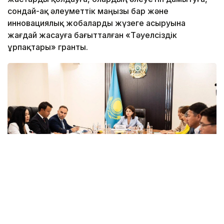
сондай-ақ әлеуметтік маңызы бар және
инновациялық жобаларды жүзеге асыруына
жағдай жасауға бағытталған «Тәуелсіздік
ұрпақтары» гранты.
Фото: Мәдениет және ақпарат министрлігі