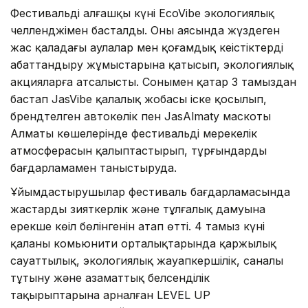
Фестивальдің алғашқы күні EcoVibe экологиялық
челленджімен басталды. Оның аясында жүздеген
жас қаладағы аулалар мен қоғамдық кеңістіктерді
абаттандыру жұмыстарына қатысып, экологиялық
акцияларға атсалысты. Сонымен қатар 3 тамыздан
бастап JasVibe қалалық жобасы іске қосылып,
брендтелген автокөлік пен JasAlmaty маскоты
Алматы көшелерінде фестивальдің мерекелік
атмосферасын қалыптастырып, тұрғындарды
бағдарламамен таныстыруда.
Ұйымдастырушылар фестиваль бағдарламасында
жастардың зияткерлік және тұлғалық дамуына
ерекше көңіл бөлінгенін атап өтті. 4 тамыз күні
қаланың комьюнити орталықтарында қаржылық
сауаттылық, экологиялық жауапкершілік, саналы
тұтыну және азаматтық белсенділік
тақырыптарына арналған LEVEL UP