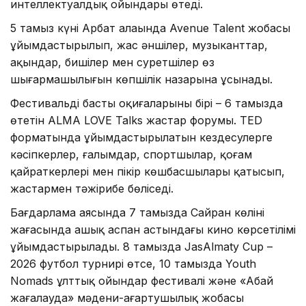
интеллектуалдық ойындары өтеді.
5 тамыз күні Арбат алаңында Avenue Talent жобасы
ұйымдастырылып, жас әншілер, музыканттар,
ақындар, бишілер мен суретшілер өз
шығармашылығын көпшілік назарына ұсынады.
Фестивальдің басты оқиғаларының бірі – 6 тамызда
өтетін ALMA LOVE Talks жастар форумы. TED
форматында ұйымдастырылатын кездесулерге
кәсіпкерлер, ғалымдар, спортшылар, қоғам
қайраткерлері мен пікір көшбасшылары қатысып,
жастармен тәжірибе бөліседі.
Бағдарлама аясында 7 тамызда Сайран көлінің
жағасында ашық аспан астындағы кино көрсетілімі
ұйымдастырылады. 8 тамызда JasAlmaty Cup –
2026 футбол турнирі өтсе, 10 тамызда Youth
Nomads ұлттық ойындар фестивалі және «Абай
жағалауда» мәдени-ағартушылық жобасы