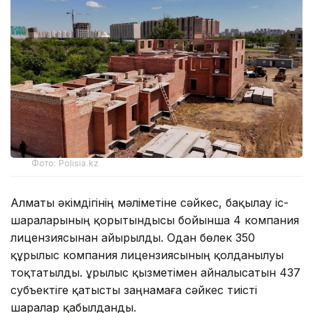
Фото: Polisia.kz
Алматы әкімдігінің мәліметіне сәйкес, бақылау іс-
шараларының қорытындысы бойынша 4 компания
лицензиясынан айырылды. Одан бөлек 350
құрылыс компания лицензиясының қолданылуы
тоқтатылды. Құрылыс қызметімен айналысатын 437
субъектіге қатысты заңнамаға сәйкес тиісті
шаралар қабылданды.