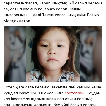
сараптама жасап, қарап шықтық. Үй салып береміз
бе, сатып аламыз ба, заңға қарап шешім
шығарамыз», - деді Текелі қаласының әкімі Батыр
Молдахметов.
Естеріңізге сала кетейік, Текеліде лай көшкіні кеше
күндізгі сағат 12:00 шамасында
басталған
. Таудан
көз ілеспес жылдамдықпен лап еткен балшық
алдындағысын жапырып, бес үйді басып қалған.