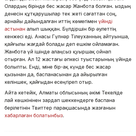
Олардың бірінде бес жасар Жанбота болған. Қыздың
денесін құтқарушылар тек жеті сағаттан соң,
арнайы дайындалған иттің көмегімен
үйінді
астынан
алып шыққан. Бүлдіршін бір әулеттің
кенжесі еді. Анасы Гүлнәр Тілеуханның айтуынша,
қайғылы жағдай болады деп ешкім ойламаған.
Жанбота үй ішінде алаңсыз қуыршақ ойнап
отырған. Ал 12 жастағы әпкесі туыстарының үйінде
болыпты. Енді, міне бір-ақ күнде бес жасар
қызынан да, баспанасынан да айырылған
келіншек, қайғыдан есеңгіреп отыр.
Айта кетейік, Алматы облысының әкімі Текеліде
лай көшкінінен зардап шеккендерге баспана
берілетінін Твиттер парақшасында жазғанын
хабарлаған болатынбыз
.