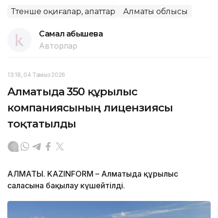
Төтенше оқиғалар, апаттар
Алматы облысы
Самал Қабышева
Авторлар
13:18, 04 Тамыз 2026
Алматыда 350 құрылыс
компаниясының лицензиясы
тоқтатылды
АЛМАТЫ. KAZINFORM – Алматыда құрылыс
саласына бақылау күшейтілді.