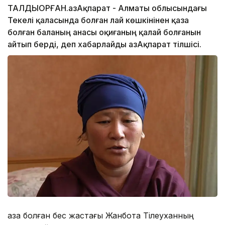
ТАЛДЫҚОРҒАН.ҚазАқпарат - Алматы облысындағы
Текелі қаласында болған лай көшкінінен қаза
болған баланың анасы оқиғаның қалай болғанын
айтып берді, деп хабарлайды ҚазАқпарат тілшісі.
Қаза болған бес жастағы Жанбота Тілеуханның