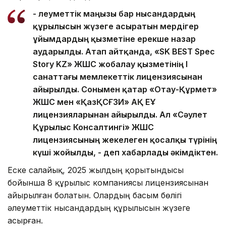
- Әлеуметтік маңызы бар нысандардың
құрылысын жүзеге асыратын мердігер
ұйымдардың қызметіне ерекше назар
аударылды. Атап айтқанда, «SK BEST Spec
Story KZ» ЖШС жобалау қызметінің І
санаттағы мемлекеттік лицензиясынан
айырылды. Сонымен қатар «Отау-Құрмет»
ЖШС мен «ҚазҚСҒЗИ» АҚ ЕҰ
лицензияларынан айырылды. Ал «Сәулет
Құрылыс Консалтингі» ЖШС
лицензиясының жекелеген қосалқы түрінің
күші жойылды, - деп хабарлады әкімдіктен.
Еске салайық, 2025 жылдың қорытындысы
бойынша 8 құрылыс компаниясы лицензиясынан
айырылған болатын. Олардың басым бөлігі
әлеуметтік нысандардың құрылысын жүзеге
асырған.