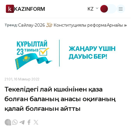
KAZINFORM
KZ
Сайлау-2026
Конституциялық реформа
Арнайы жо
Тренд:
21:01, 16 Мамыр 2022
Текелідегі лай көшкінінен қаза
болған баланың анасы оқиғаның
қалай болғанын айтты