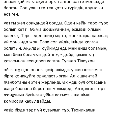
анасы қайғылы оқиға орын алған сәтте моншада
болған. Сол уақытта тек қатты гүрілдің дауысын
естіген.
«Қатты жел соққандай болды. Одан кейін тарс-тұрс
болып кетті. Өзіміз шошығаннан, есімізді білмей
қалдық. Терезеден шықтық та, жан-жаққа қарасақ
үй орнында жоқ. Бала сол үйдің ішінде қалған
болатын. Ақылды, сүйкімді еді. Мен әнші боламын,
мен биші боламын дейтін», - дейді қызының
қазасынан есеңгіреп қалған Гүлнәр Тілеухан.
Қайғы жұтқан ананы қазір әкімдік үлкен қызымен
бірге қонақүйге орналастырған. Ал кішкентай
Жанботаны ертең жерлейді. Әкімдік бұл отбасына
жаңа баспана беретінін мәлімдеді. Ал қалған төрт
жанұяның бүлінген үйіне қатысты шешімді
комиссия қабылдайды.
«Қазір бізде төрт үй бұзылып тұр. Техникалық