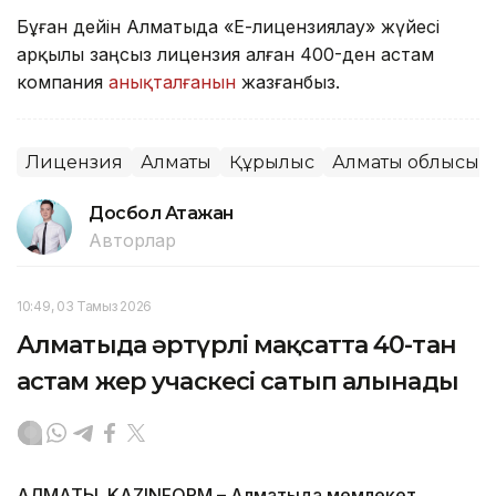
Бұған дейін Алматыда «Е-лицензиялау» жүйесі
арқылы заңсыз лицензия алған 400-ден астам
компания
анықталғанын
жазғанбыз.
Лицензия
Алматы
Құрылыс
Алматы облысы
Досбол Атажан
Авторлар
10:49, 03 Тамыз 2026
Алматыда әртүрлі мақсатта 40-тан
астам жер учаскесі сатып алынады
АЛМАТЫ. KAZINFORM – Алматыда мемлекет