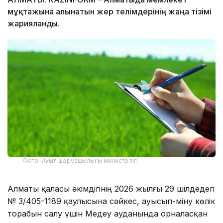
мұқтажына алынатын жер телімдерінің жаңа тізімі
жарияланды.
Фото: Ауыл шаруашылығы министрлігі
Алматы қаласы әкімдігінің 2026 жылғы 29 шілдедегі
№ 3/405-1189 қаулысына сәйкес, ауысып-міну көлік
торабын салу үшін Медеу ауданында орналасқан