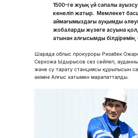
1500-ге жуық үй сапалы ауызс
кенеліп жатыр. Мемлекет бас
аймағымыздағы ауқымды әлеу
жобалардың жүзеге асуына қол
атынан алғысымды білдіремін,
Шарада облыс прокуроры Ризабек Ожаров, 
Серхожа Ыдырысов сөз сөйлеп, ауданның
және су тарату станциясы құрылысын сап
әкімінің Алғыс хатымен марапатталды.