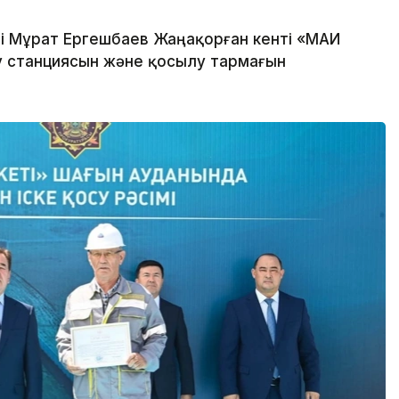
і Мұрат Ергешбаев Жаңақорған кенті «МАИ
у станциясын және қосылу тармағын