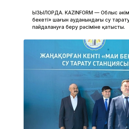
ҚЫЗЫЛОРДА. KAZINFORM — Облыс әкім
бекеті» шағын ауданындағы су тарат
пайдалануға беру рәсіміне қатысты.