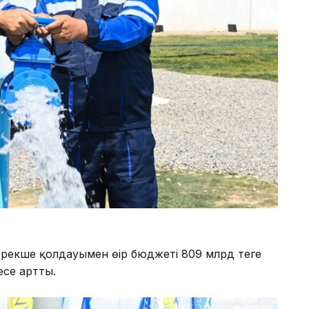
 ерекше қолдауымен өңір бюджеті 809 млрд теңге
есе артты.