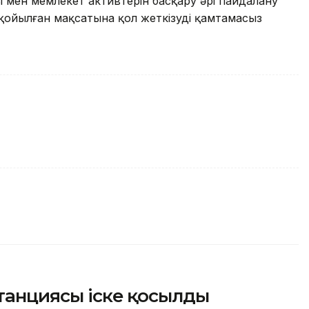
мен мемлекет активтерін басқару әрі пайдалану
на қойылған мақсатына қол жеткізуді қамтамасыз
станциясы іске қосылды