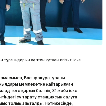
тұрғындарын көптен күткен игіліктің іске
рмасымен, Бас прокуратураның
жылдары мемлекетке қайтарылған
млрд теңге қаржы бөлініп, 31 жоба іске
ентіндегі су тарату станциясын салуға
жұмыс толық аяқталды. Нәтижесінде,