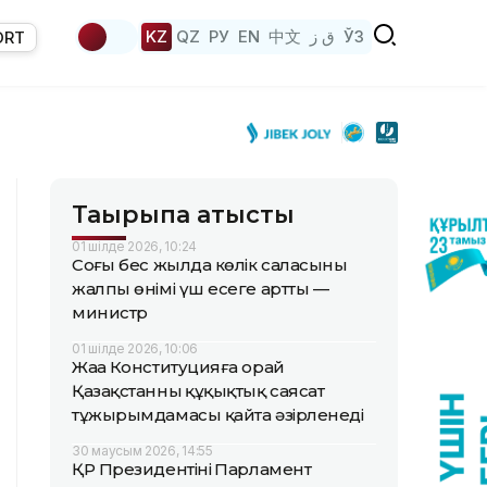
KZ
QZ
РУ
EN
中文
ق ز
ЎЗ
ORT
Тақырыпқа қатысты
01 шілде 2026, 10:24
Соңғы бес жылда көлік саласының
жалпы өнімі үш есеге артты —
министр
01 шілде 2026, 10:06
Жаңа Конституцияға орай
Қазақстанның құқықтық саясат
тұжырымдамасы қайта әзірленеді
30 маусым 2026, 14:55
ҚР Президентінің Парламент