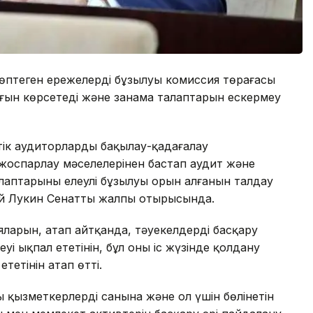
көптеген ережелердің бұзылуы комиссия төрағасы
ығын көрсетеді және заңнама талаптарын ескермеу
ік аудиторлардың бақылау-қадағалау
жоспарлау мәселелерінен бастап аудит және
алаптарының елеулі бұзылуы орын алғанын талдау
ей Лукин Сенаттың жалпы отырысында.
ларын, атап айтқанда, тәуекелдерді басқару
меуі ықпал ететінін, бұл оны іс жүзінде қолдану
ететінін атап өтті.
қызметкерлердің санына және ол үшін бөлінетін