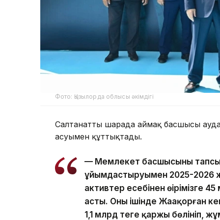
Фото: Қызылорда облысы әкімдігі
Салтанатты шарада аймақ басшысы аудан 
асуымен құттықтады.
— Мемлекет басшысының тапсы
ұйымдастыруымен 2025-2026 
активтер есебінен өңірімізге 45 
асты. Оның ішінде Жаңақорған к
1,1 млрд теңге қаржы бөлініп, 