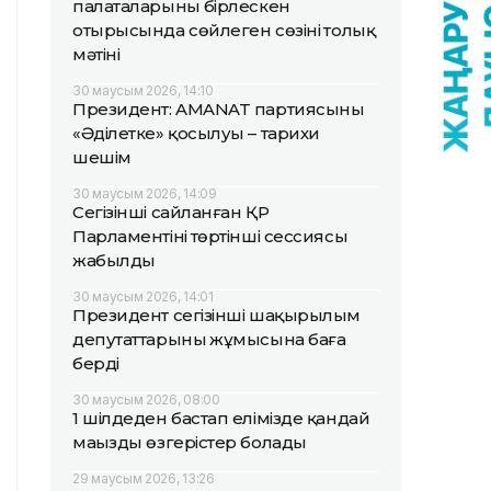
палаталарының бірлескен
отырысында сөйлеген сөзінің толық
мәтіні
30 маусым 2026, 14:10
Президент: AMANAT партиясының
«Әділетке» қосылуы – тарихи
шешім
30 маусым 2026, 14:09
Сегізінші сайланған ҚР
Парламентінің төртінші сессиясы
жабылды
30 маусым 2026, 14:01
Президент сегізінші шақырылым
депутаттарының жұмысына баға
берді
30 маусым 2026, 08:00
1 шілдеден бастап елімізде қандай
маңызды өзгерістер болады
29 маусым 2026, 13:26