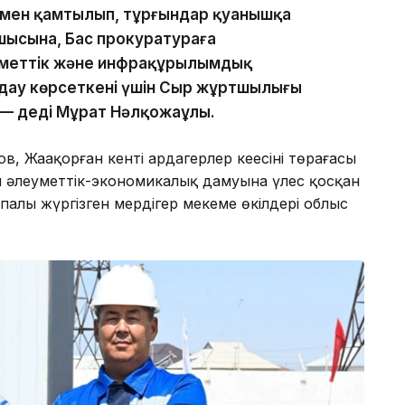
умен қамтылып, тұрғындар қуанышқа
шысына, Бас прокуратураға
меттік және инфрақұрылымдық
дау көрсеткені үшін Сыр жұртшылығы
 — деді Мұрат Нәлқожаұлы.
Жаңақорған кенті ардагерлер кеңесінің төрағасы
 әлеуметтік-экономикалық дамуына үлес қосқан
алы жүргізген мердігер мекеме өкілдері облыс