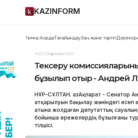
KAZINFORM
Ақорда
Тағайындау
Заң және тәртіп
Дерекқор
Тренд:
11:37, 23 Қыркүйек 2021
Тексеру комиссияларыны
бұзылып отыр - Андрей 
НҰР-СҰЛТАН. ҚазАқпарат - Сенатор А
атқарылуын бақылау жөніндегі есеп 
атына жолдаған депутаттық сауалы
бойынша ережелердің бұзылғаны тур
тілшісі.