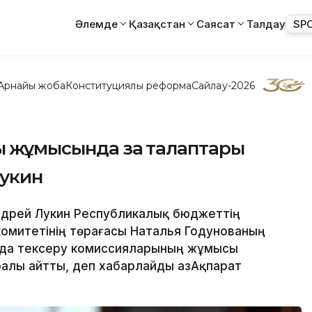
Әлемде
Қазақстан
Саясат
Талдау
SP
Арнайы жоба
Конституциялық реформа
Сайлау-2026
ң жұмысында заң талаптары
Лукин
ндрей Лукин Республикалық бюджеттің
комитетінің төрағасы Наталья Годунованың
нда тексеру комиссияларының жұмысы
алы айтты, деп хабарлайды ҚазАқпарат