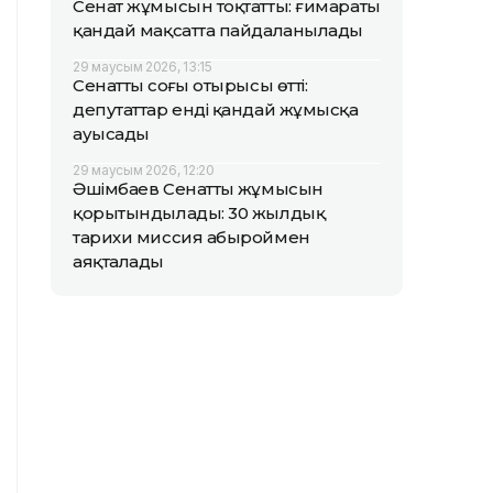
Сенат жұмысын тоқтатты: ғимараты
қандай мақсатта пайдаланылады
29 маусым 2026, 13:15
Сенаттың соңғы отырысы өтті:
депутаттар енді қандай жұмысқа
ауысады
29 маусым 2026, 12:20
Әшімбаев Сенаттың жұмысын
қорытындылады: 30 жылдық
тарихи миссия абыроймен
аяқталады