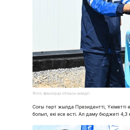
Фото: Қызылорда облысы әкімдігі
Соңғы төрт жылда Президенттің, Үкіметтің
болып, екі есе өсті. Ал даму бюджеті 4,3 