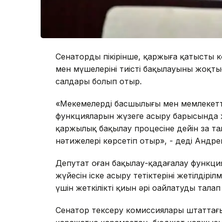
Сенатордың пікірінше, қаржыға қатысты 
мен мүшелерінің тиісті бақылауының жоқт
салдары болып отыр.
«Мекемелердің басшылығы мен мемлекетт
функцияларын жүзеге асыру барысында 
қаржылық бақылау процесіне дейін заң т
нәтижелері көрсетіп отыр», - деді Андр
Депутат оған бақылау-қадағалау функция
жүйесін іске асыру тетіктерінің жетілдіріл
үшін жеткілікті қиын әрі оңайлатуды талап 
Сенатор тексеру комиссиялары штаттағы 