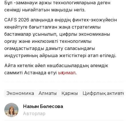
Бұл -заманауи қаржы технологияларына деген
сенімді нығайтатын маңызды негіз.
CAFS 2026 алаңында өңірдің финтех-экожүйесін
кеңейтуге бағытталған жаңа стратегиялық
бастамалар ұсынылып, цифрлық экономиканы
қорғау және инклюзивті технологиялық
қоғамдастықтарды дамыту саласындағы
индустрияның айрықша жетістіктері атап өтіледі.
Айта кетелік әйел көшбасшылардың әлемдік
саммиті Астанада өтуі
ықтимал
.
Экономика
Алматы
Қаржы
Цифрлық активте
Назым Бөлесова
Авторлар