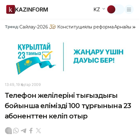
KAZINFORM
KZ
Сайлау-2026
Конституциялық реформа
Арнайы жо
Тренд:
13:49, 19 Қаңтар 2009
Телефон желілерінің тығыздығы
бойынша еліміздің 100 тұрғынына 23
абоненттен келіп отыр