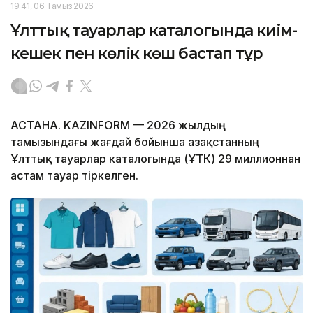
19:41, 06 Тамыз 2026
Ұлттық тауарлар каталогында киім-
кешек пен көлік көш бастап тұр
АСТАНА. KAZINFORM — 2026 жылдың
тамызындағы жағдай бойынша Қазақстанның
Ұлттық тауарлар каталогында (ҰТК) 29 миллионнан
астам тауар тіркелген.