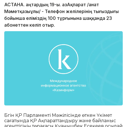
АСТАНА. Қаңтардың 19-ы. ҚазАқпарат /Қанат
Мәметқазыұлы/ - Телефон желілерінің тығыздығы
бойынша еліміздің 100 тұрғынына шаққанда 23
абонеттен келіп отыр.
Бүгін ҚР Парламенті Мәжілісінде өткен Үкімет
сағатында ҚР Ақпараттандыру және байланыс
агенттігінің төрағасы Қуанышбек Есекеев осылай