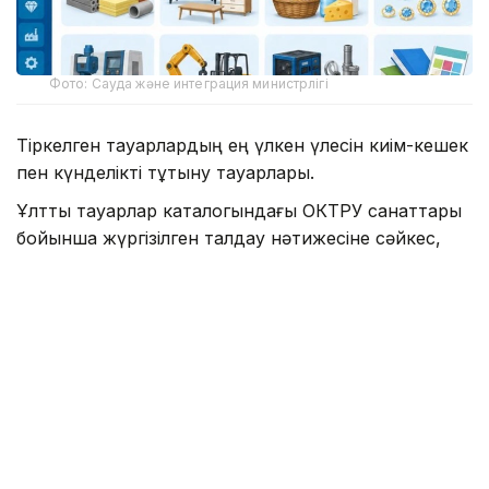
Фото: Сауда және интеграция министрлігі
Тіркелген тауарлардың ең үлкен үлесін киім-кешек
пен күнделікті тұтыну тауарлары.
Ұлттық тауарлар каталогындағы ОКТРУ санаттары
бойынша жүргізілген талдау нәтижесіне сәйкес,
көш басында – киім-кешек пен күнделікті тұтыну
тауарлары. Бұл санатта 8 миллионнан астам тауар
тіркелген, бұл каталогтағы барлық тауарлардың
елеулі бөлігін құрайды. Екінші орында – көлік
құралдары мен көлік жабдықтары. Бұл санатта 2
миллионнан астам тауар есепке алынған. Үшінші
орында инженерлік жүйелерге арналған жабдықтар
мен материалдар орналасқан, онда 1 миллионнан
астам тауар тіркелген.