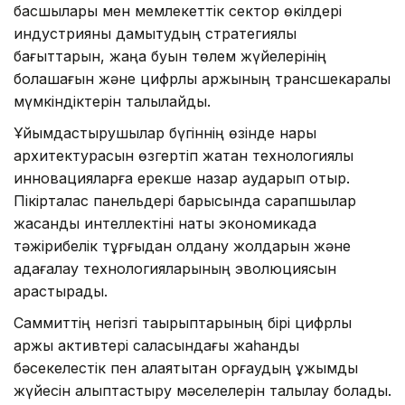
басшылары мен мемлекеттік сектор өкілдері
индустрияны дамытудың стратегиялық
бағыттарын, жаңа буын төлем жүйелерінің
болашағын және цифрлық қаржының трансшекаралық
мүмкіндіктерін талқылайды.
Ұйымдастырушылар бүгіннің өзінде нарық
архитектурасын өзгертіп жатқан технологиялық
инновацияларға ерекше назар аударып отыр.
Пікірталас панельдері барысында сарапшылар
жасанды интеллектіні нақты экономикада
тәжірибелік тұрғыдан қолдану жолдарын және
қадағалау технологияларының эволюциясын
қарастырады.
Саммиттің негізгі тақырыптарының бірі цифрлық
қаржы активтері саласындағы жаһандық
бәсекелестік пен алаяқтықтан қорғаудың ұжымдық
жүйесін қалыптастыру мәселелерін талқылау болады.