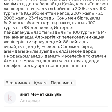
мәлім етті, деп хабарлайды ҚазАқпарат. «Телефон
желілерінің тығыздығы бойынша 2006 жылы 100
тұрғынға 18,5 абоненттен келсе, 2007 жылы - 20,
2008 жылы 23-ті құрады. Сонымен бірге, ұялы
байланыс абоненттерінің тығыздылығы 100
тұрғынға 98-ден келсе, Интернет
пайдаланушылар тығыздылығы 100 тұрғынға 14-
тен айналады. Ал жергілікті телекоммуникация
желілерін цифрлау деңгейі 86 пайызды
құрайды», деді Қ. Есекеев. Сонымен бірге,
ағымдағы жылы ауылдық елді мекендерде
инфрақұрылымды дамыту мәселесіне тоқталған
Агенттік төрағасы, алдағы уақытта ауылдарда
телефон кодтау арта түсетіндігін атап өтті.
Экономика
Қоғам
Парламент
Қанат Мәметқазыұлы
Авторлар