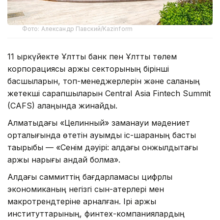
Фото: Александр Павский/Kazinform
11 қыркүйекте Ұлттық банк пен Ұлттық төлем
корпорациясы қаржы секторының бірінші
басшыларын, топ-менеджерлерін және саланың
жетекші сарапшыларын Central Asia Fintech Summit
(CAFS) алаңында жинайды.
Алматыдағы «Целинный» заманауи мәдениет
орталығында өтетін ауқымды іс-шараның басты
тақырыбы — «Сенім дәуірі: алдағы онжылдықтағы
қаржы нарығы қандай болмақ».
Алдағы саммиттің бағдарламасы цифрлық
экономиканың негізгі сын-қатерлері мен
макротрендтеріне арналған. Ірі қаржы
институттарының, финтех-компаниялардың