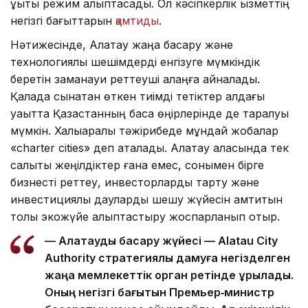
құқықтық режим қалыптасады. Ол кәсіпкерлік қызметтің
негізгі бағыттарын
қамтиды
.
Нәтижесінде, Алатау жаңа басқару және
технологиялық шешімдерді енгізуге мүмкіндік
беретін заманауи реттеуші алаңға айналады.
Қалада сынақтан өткен тиімді тетіктер алдағы
уақытта Қазақстанның басқа өңірлерінде де таралуы
мүмкін. Халықаралық тәжірибеде мұндай жобалар
«charter cities» деп аталады. Алатау қаласында тек
салықтық жеңілдіктер ғана емес, сонымен бірге
бизнесті реттеу, инвесторларды тарту және
инвестициялық дауларды шешу жүйесін қамтитын
толық экожүйе қалыптастыру жоспарланып отыр.
— Алатауды басқару жүйесі — Alatau City
Authority стратегиялық дамуға негізделген
жаңа мемлекеттік орган ретінде құрылады.
Оның негізгі бағытын Премьер‑министр