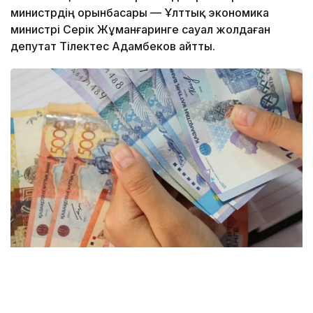
министрдің орынбасары — Ұлттық экономика
министрі Серік Жұманғаринге сауал жолдаған
депутат Тілектес Адамбеков айтты.
Фото: Kazinform
— Мемлекет басшысы Қасым-Жомарт