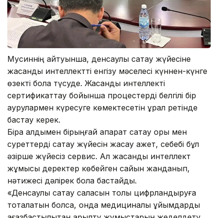
Мусиннің айтуынша, денсаулық сақтау жүйесіне
жасанды интеллектті енгізу мәселесі күннен-күнге
өзекті бола түсуде. Жасанды интеллекті
сертификаттау бойынша процестерді белгілі бір
аурулармен күресуге көмектесетін құрал ретінде
бастау керек.
Бірақ алдымен бірыңғай ақпарат сақтау қоры мен
суреттерді сақтау жүйесін жасау қажет, себебі бұл
әзірше жүйесіз сервис. Ал жасанды интеллект
жұмысы деректер көбейген сайын жанданып,
нәтижесі дәлірек бола бастайды.
«Денсаулық сақтау саласын толық цифрландыруға
тоқталатын болсақ, онда медициналық ұйымдарды
қағазбастылықтан арылту жұмыстарын жеделдету