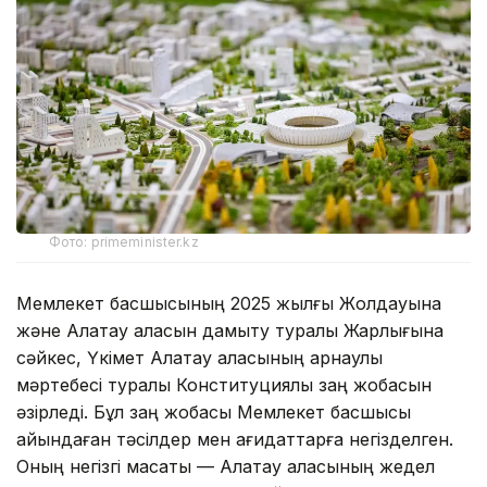
Фото: primeminister.kz
Мемлекет басшысының 2025 жылғы Жолдауына
және Алатау қаласын дамыту туралы Жарлығына
сәйкес, Үкімет Алатау қаласының арнаулы
мәртебесі туралы Конституциялық заң жобасын
әзірледі. Бұл заң жобасы Мемлекет басшысы
айқындаған тәсілдер мен қағидаттарға негізделген.
Оның негізгі мақсаты — Алатау қаласының жедел