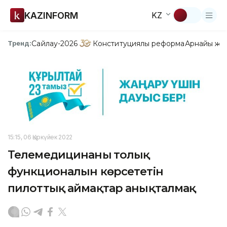
KAZINFORM
KZ
Сайлау-2026
Конституциялық реформа
Арнайы жо
Тренд:
15:15, 06 Қыркүйек 2022
Телемедицинаның толық
функционалын көрсететін
пилоттық аймақтар анықталмақ