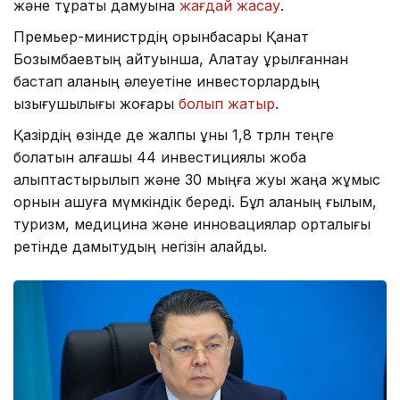
және тұрақты дамуына
жағдай жасау
.
Премьер-министрдің орынбасары Қанат
Бозымбаевтың айтуынша, Алатау құрылғаннан
бастап қаланың әлеуетіне инвесторлардың
қызығушылығы жоғары
болып жатыр
.
Қазірдің өзінде де жалпы құны 1,8 трлн теңге
болатын алғашқы 44 инвестициялық жоба
қалыптастырылып және 30 мыңға жуық жаңа жұмыс
орнын ашуға мүмкіндік береді. Бұл қаланың ғылым,
туризм, медицина және инновациялар орталығы
ретінде дамытудың негізін қалайды.