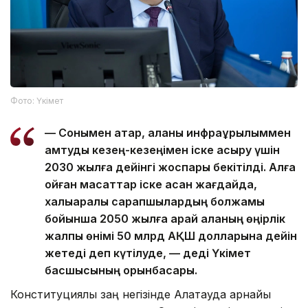
Фото: Үкімет
— Сонымен қатар, қаланы инфрақұрылыммен
қамтуды кезең-кезеңімен іске асыру үшін
2030 жылға дейінгі жоспары бекітілді. Алға
қойған мақсаттар іске асқан жағдайда,
халықаралық сарапшылардың болжамы
бойынша 2050 жылға қарай қаланың өңірлік
жалпы өнімі 50 млрд АҚШ долларына дейін
жетеді деп күтілуде, — деді Үкімет
басшысының орынбасары.
Конституциялық заң негізінде Алатауда арнайы