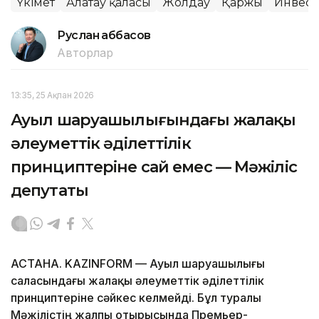
Үкімет
Алатау қаласы
Жолдау
Қаржы
Инвест
Руслан Ғаббасов
Авторлар
13:35, 25 Ақпан 2026
Ауыл шаруашылығындағы жалақы
әлеуметтік әділеттілік
принциптеріне сай емес — Мәжіліс
депутаты
АСТАНА. KAZINFORM — Ауыл шаруашылығы
саласындағы жалақы әлеуметтік әділеттілік
принциптеріне сәйкес келмейді. Бұл туралы
Мәжілістің жалпы отырысында Премьер-