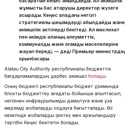
басқаратын кеңес айқындайды. Ал әкімшілік
жұмысты бас атқарушы директор жүзеге
асырады. Кеңес қаладағы негізгі
стратегиялық шешімдерді қабылдайды және
әкімшілік актілерді бекітеді. Ал мәслихат
пен әкімдік қаланың әлеуметтік,
коммуналдық және қоғамдық мәселелеріне
жауап береді, — деді Премьер-министрдің
орынбасары.
Alatau City Authority республикалық бюджеттік
бағдарламалардың дербес әкімшісі
болады
.
Оның бюджеті республикалық бюджет құрамында
блоктық бюджеттеу қағидаты бойынша қалыптасып,
негізінен инфрақұрылымды дамытуға және ұзақ
мерзімді жобаларды қолдауға бағытталады. Өз
кезегінде жобаларды іріктеу мен қаржыландыру
тәртібін Кеңес бекітетін болады.