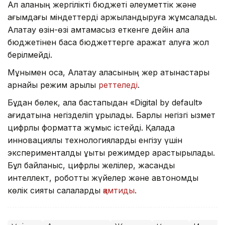
Ал қаланың жергілікті бюджеті әлеуметтік және
ағымдағы міндеттерді қаржыландыруға жұмсалады.
Алатау өзін-өзі қамтамасыз еткенге дейін қала
бюджетінен басқа бюджеттерге қаражат алуға жол
берілмейді.
Мұнымен қоса, Алатау қаласының жер қатынастары
арнайы режим арқылы
реттеледі
.
Бұдан бөлек, қала бастапқыдан «Digital by default»
қағидатына негізделіп құрылады. Барлық негізгі қызмет
цифрлық форматта жұмыс істейді. Қалада
инновациялық технологияларды енгізу үшін
эксперименталды құқықтық режимдер қарастырылады.
Бұл байланыс, цифрлық желілер, жасанды
интеллект, роботтық жүйелер және автономды
көлік сияқты салаларды
қамтиды
.