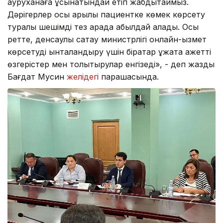
ауруханаға ұсынатындай етіп жабдықтаймыз.
Дәрігерлер осы арқылы пациентке көмек көрсету
туралы шешімді тез арада қабылдай алады. Осы
ретте, денсаулық сақтау министрлігі онлайн-қызмет
көрсетуді ынталандыру үшін бірқатар құжатқа қажетті
өзгерістер мен толықтырулар енгізеді», - деп жазды
Бағдат Мусин
желідегі
парақшасында.