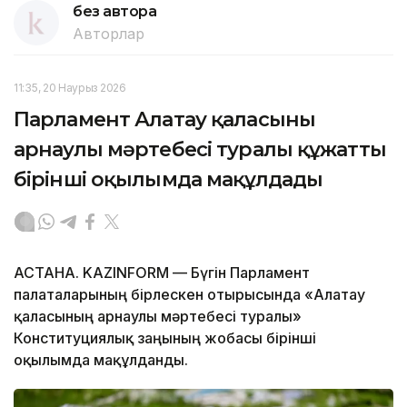
без автора
Авторлар
11:35, 20 Наурыз 2026
Парламент Алатау қаласының
арнаулы мәртебесі туралы құжатты
бірінші оқылымда мақұлдады
АСТАНА. KAZINFORM — Бүгін Парламент
палаталарының бірлескен отырысында «Алатау
қаласының арнаулы мәртебесі туралы»
Конституциялық заңының жобасы бірінші
оқылымда мақұлданды.