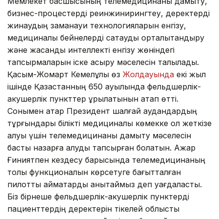
Мемлекет басшысының телемедицинаны дамыту,
бизнес-процестерді реинжинирингтеу, деректерді
жинаудың заманауи технологияларын енгізу,
медициналық бейнелерді сақтауды орталықтандыру
және жасанды интеллекті енгізу жөніндегі
тапсырмаларын іске асыру мәселесін талқыладық.
Қасым-Жомарт Кемелұлы өз
Жолдауында
екі жыл
ішінде Қазақстанның 650 ауылында фельдшерлік-
акушерлік пункттер құрылатынын атап өтті.
Сонымен қатар Президент шалғай аудандардың
тұрғындары білікті медициналық көмекке қол жеткізе
алуы үшін телемедицинаны дамыту мәселесін
басты назарға алуды тапсырған болатын. Ажар
Ғиниятпен кездесу барысында телемедицинаның
толық функционалын көрсетуге бағытталған
пилоттық аймақтарды анықтаймыз деп уағдаластық.
Біз бірнеше фельдшерлік-акушерлік пунктерді
пациенттердің деректерін тікелей облыстық