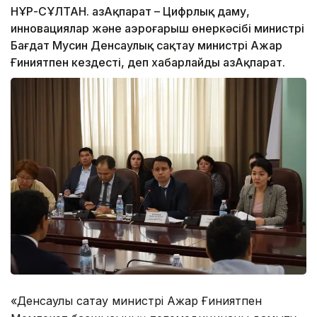
НҰР-СҰЛТАН. ҚазАқпарат – Цифрлық даму,
инновациялар және аэроғарыш өнеркәсібі министрі
Бағдат Мусин Денсаулық сақтау министрі Ажар
Ғиниятпен кездесті, деп хабарлайды ҚазАқпарат.
«Денсаулық сақтау министрі Ажар Ғиниятпен