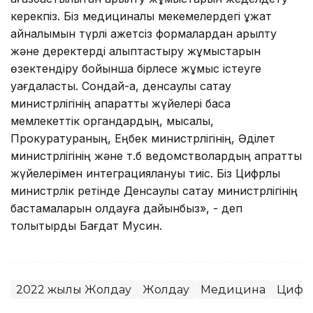
керекпіз. Біз медициналық мекемелердегі құжат
айналымын түрлі қажетсіз формалардан арылту
және деректерді қалыптастыру жұмыстарын
өзектендіру бойынша бірлесе жұмыс істеуге
уағдаластық. Сондай-ақ, денсаулық сақтау
министрлігінің ақпараттық жүйелері басқа
мемлекеттік органдардың, мысалы,
Прокуратураның, Еңбек министрлігінің, Әділет
министрлігінің және т.б ведомстволардың ақпраттық
жүйелерімен интеграциялануы тиіс. Біз Цифрлық
министрлік ретінде Денсаулық сақтау министрлігінің
бастамаларын қолдауға дайынбыз», - деп
толықтырды Бағдат Мусин.
2022 жылғы Жолдау
Жолдау
Медицина
Цифрл