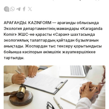
ҚАРАҒАНДЫ. KAZINFORM — Қарағанды облысында
Экология департаментінің мамандары «Karaganda
Komir» ЖШС-не қарасты «Саран» шахтасында
экологиялық талаптардың қайтадан бұзылғанын
анықтады. Жоспардан тыс тексеру қорытындысы
бойынша кәсіпорын әкімшілік жауапкершілікке
тартылды.