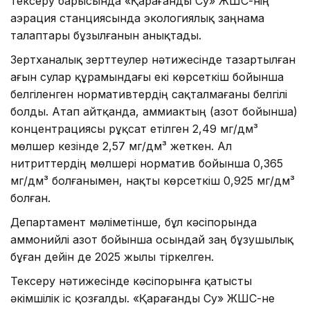
тексеру барысында «Қарағанды Су» ЖШС-нің
аэрация станциясында экологиялық заңнама
талаптары бұзылғанын анықтады.
Зертханалық зерттеулер нәтижесінде тазартылған
ағын сулар құрамындағы екі көрсеткіш бойынша
белгіленген нормативтердің сақталмағаны белгілі
болды. Атап айтқанда, аммиактың (азот бойынша)
концентрациясы рұқсат етілген 2,49 мг/дм³
мөлшер кезінде 2,57 мг/дм³ жеткен. Ал
нитриттердің мөлшері норматив бойынша 0,365
мг/дм³ болғанымен, нақты көрсеткіш 0,925 мг/дм³
болған.
Департамент мәліметінше, бұл кәсіпорында
аммонийлі азот бойынша осындай заң бұзушылық
бұған дейін де 2025 жылы тіркелген.
Тексеру нәтижесінде кәсіпорынға қатысты
әкімшілік іс қозғалды. «Қарағанды Су» ЖШС-не