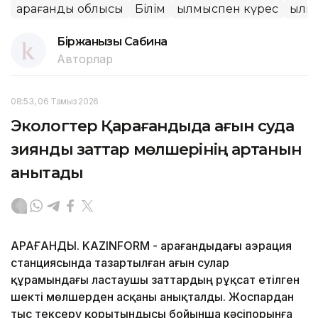
Қарағанды облысы
Білім
Қылмыспен күрес
Қылм
Біржанқызы Сабина
Авторлар
08:53, 06 Тамыз 2026
Экологтер Қарағандыда ағын суда
зиянды заттар мөлшерінің артқанын
анықтады
ҚАРАҒАНДЫ. KAZINFORM - Қарағандыдағы аэрация
станциясында тазартылған ағын сулар
құрамындағы ластаушы заттардың рұқсат етілген
шекті мөлшерден асқаны анықталды. Жоспардан
тыс тексеру қорытындысы бойынша кәсіпорынға