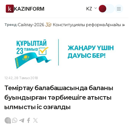
KAZINFORM
KZ
Сайлау-2026
Конституциялық реформа
Арнайы жо
Тренд:
12:42, 28 Тамыз 2018
Теміртау балабақшасында баланы
буындырған тәрбиешіге қатысты
қылмыстық іс қозғалды