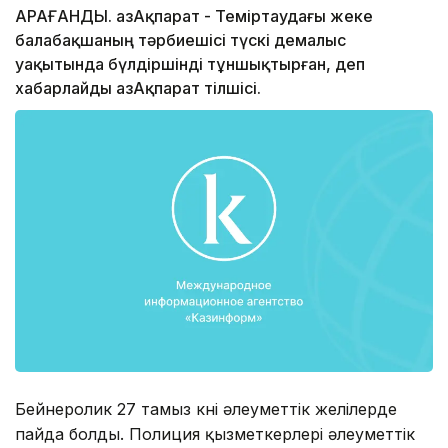
ҚАРАҒАНДЫ. ҚазАқпарат - Теміртаудағы жеке
балабақшаның тәрбиешісі түскі демалыс
уақытында бүлдіршінді тұншықтырған, деп
хабарлайды ҚазАқпарат тілшісі.
Бейнеролик 27 тамыз күні әлеуметтік желілерде
пайда болды. Полиция қызметкерлері әлеуметтік