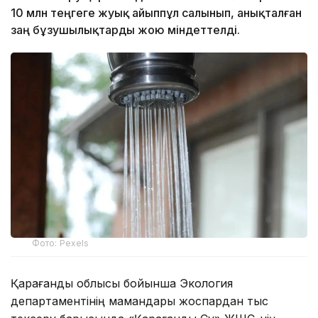
10 млн теңгеге жуық айыппұл салынып, анықталған
заң бұзушылықтарды жою міндеттелді.
Фото: Pexels
Қарағанды облысы бойынша Экология
департаментінің мамандары жоспардан тыс