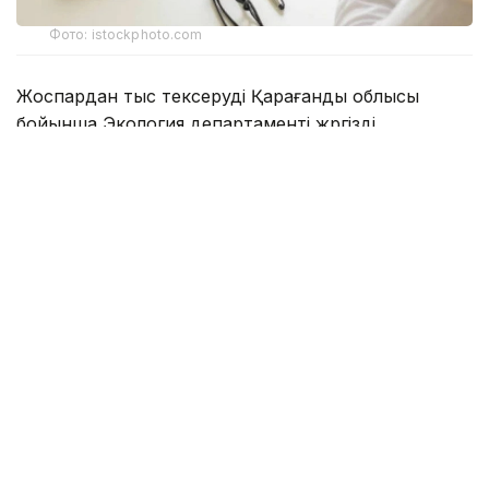
Фото: istockphoto.com
Жоспардан тыс тексеруді Қарағанды облысы
бойынша Экология департаменті жүргізді.
Ведомство мәліметінше, Соқыр өзеніне
ағызылатын сарқынды суларға жүргізілген
зертханалық талдау барысында нитриттердің
рұқсат етілген шекті концентрациясының асып
кеткені анықталған. Белгіленген норматив 0,096
мг/дм³ болса, іс жүзінде ластаушы заттың мөлшері
0,330 мг/дм³-ді құрап, рұқсат етілген деңгейден
3,4 еседен астам жоғары болған.
Департаменттің хабарлауынша, дәл осы төгінді
көзі бойынша осындай заңбұзушылық 2026
жылдың сәуір айында да тіркелген. Қайталанған
заңбұзушылық экологиялық заңнама