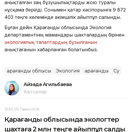
анықталған заң бұзушылықтарды жою туралы
нұсқама берілді. Сонымен қатар кәсіпорынға 9 872
403 теңге көлемінде әкімшілік айыппұл салынды.
Бұған дейін Қарағанды облысында Экология
департаментінің мамандары шахталардың бірінен
экологиялық талаптардың бұзылғанын
анықтағанын хабарланған болатынбыз.
Қарағанды облысы
Экология
Қарағанды
Су
Айзада Агильбаева
Авторлар
15:50, 05 Тамыз 2026
Қарағанды облысында экологтер
шахтаға 2 млн теңге айыппұл салды