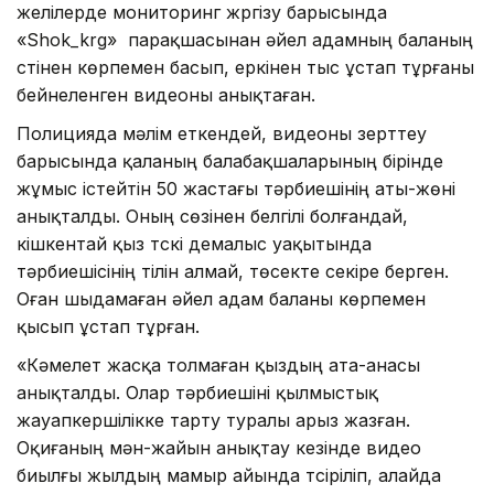
желілерде мониторинг жүргізу барысында
«Shok_krg» парақшасынан әйел адамның баланың
үстінен көрпемен басып, еркінен тыс ұстап тұрғаны
бейнеленген видеоны анықтаған.
Полицияда мәлім еткендей, видеоны зерттеу
барысында қаланың балабақшаларының бірінде
жұмыс істейтін 50 жастағы тәрбиешінің аты-жөні
анықталды. Оның сөзінен белгілі болғандай,
кішкентай қыз түскі демалыс уақытында
тәрбиешісінің тілін алмай, төсекте секіре берген.
Оған шыдамаған әйел адам баланы көрпемен
қысып ұстап тұрған.
«Кәмелет жасқа толмаған қыздың ата-анасы
анықталды. Олар тәрбиешіні қылмыстық
жауапкершілікке тарту туралы арыз жазған.
Оқиғаның мән-жайын анықтау кезінде видео
биылғы жылдың мамыр айында түсіріліп, алайда