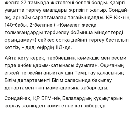
желіге 27 тамызда жүктелгені белгілі болды. Қазіргі
уақытта тергеу амалдары жүргізіліп жатыр. Сондай-
ақ, арнайы сараптамалар тағайындалды. ҚР ҚК-нің
140-бабы, 2-бөлігіне ( «Кәмелет жасқа
толмағандарды тәрбиелеу бойынша міндеттерді
орындамау») сәйкес сотқа дейінгі тергеу басталып
кетті», - деді өңірдің ІІД-де.
Айта кету керек, тәрбиешінің көмекшісімен ресми
түрде еңбек қарым-қатынасы бұзылған. Оқиғаның
егжей-тегжейін анықтау үшін Теміртау қаласының
Білім департаменті Білім саласында бақылау
департаментінің мамандарына хабарлады.
Сондай-ақ, ҚР БҒМ-нің Балалардың құқықтарын
қорғау жөніндегі комитетіне хат жіберілді.