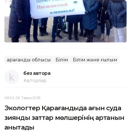
Қарағанды облысы
Білім
Білім және ғылым
без автора
Авторлар
08:53, 06 Тамыз 2026
Экологтер Қарағандыда ағын суда
зиянды заттар мөлшерінің артқанын
анықтады