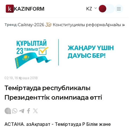
KAZINFORM
KZ
Сайлау-2026
Конституциялық реформа
Арнайы жо
Тренд:
02:19, 16 Қараша 2018
Теміртауда республикалық
Президенттік олимпиада өтті
АСТАНА. ҚазАқпарат - Теміртауда ҚР Білім және