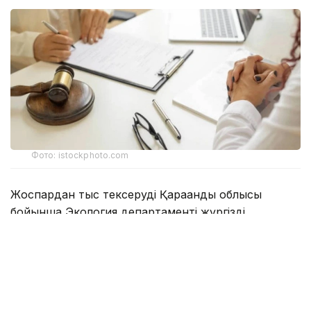
Фото: istockphoto.com
Жоспардан тыс тексеруді Қарағанды облысы
бойынша Экология департаменті жүргізді.
Ведомство мәліметінше, Соқыр өзеніне ағызылатын
сарқынды суларға жүргізілген зертханалық талдау
барысында нитриттердің рұқсат етілген шекті
концентрациясының асып кеткені анықталған.
Белгіленген норматив 0,096 мг/дм³ болса, іс