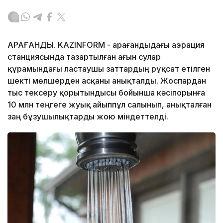
ҚАРАҒАНДЫ. KAZINFORM - Қарағандыдағы аэрация
станциясында тазартылған ағын сулар
құрамындағы ластаушы заттардың рұқсат етілген
шекті мөлшерден асқаны анықталды. Жоспардан
тыс тексеру қорытындысы бойынша кәсіпорынға
10 млн теңгеге жуық айыппұл салынып, анықталған
заң бұзушылықтарды жою міндеттелді.