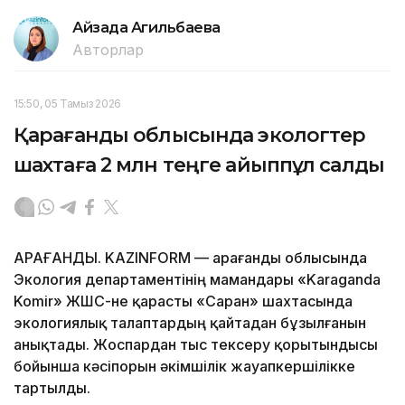
Айзада Агильбаева
Авторлар
15:50, 05 Тамыз 2026
Қарағанды облысында экологтер
шахтаға 2 млн теңге айыппұл салды
ҚАРАҒАНДЫ. KAZINFORM — Қарағанды облысында
Экология департаментінің мамандары «Karaganda
Komir» ЖШС-не қарасты «Саран» шахтасында
экологиялық талаптардың қайтадан бұзылғанын
анықтады. Жоспардан тыс тексеру қорытындысы
бойынша кәсіпорын әкімшілік жауапкершілікке
тартылды.