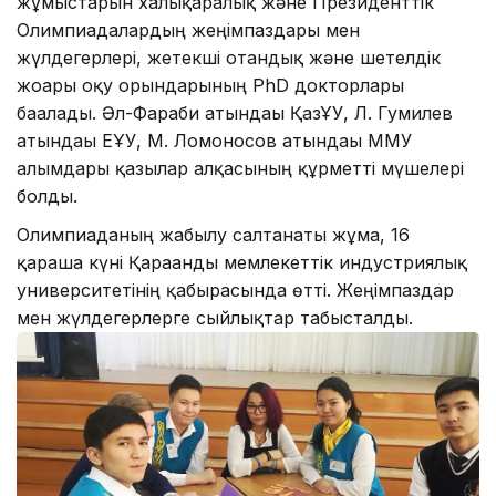
жұмыстарын халықаралық және Президенттік
Олимпиадалардың жеңімпаздары мен
жүлдегерлері, жетекші отандық және шетелдік
жоғарғы оқу орындарының PhD докторлары
бағалады. Әл-Фараби атындағы ҚазҰУ, Л. Гумилев
атындағы ЕҰУ, М. Ломоносов атындағы ММУ
ғалымдары қазылар алқасының құрметті мүшелері
болды.
Олимпиаданың жабылу салтанаты жұма, 16
қараша күні Қарағанды мемлекеттік индустриялық
университетінің қабырғасында өтті. Жеңімпаздар
мен жүлдегерлерге сыйлықтар табысталды.