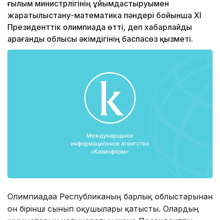
ғылым министрлігінің ұйымдастыруымен
жаратылыстану-математика пәндері бойынша ХІ
Президенттік олимпиада өтті, деп хабарлайды
Қарағанды облысы әкімдігінің баспасөз қызметі.
Олимпиадаға Республиканың барлық облыстарынан
он бірінші сынып оқушылары қатысты. Олардың