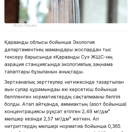
Фото: Pexels
Қарағанды облысы бойынша Экология
департаментінің мамандары жоспардан тыс
тексеру барысында «Қарағанды Су» ЖШС-нің
аэрация станциясында экологиялық заңнама
талаптары бұзылғанын анықтады.
Зертханалық зерттеулер нәтижесінде тазартылған
ағын сулар құрамындағы екі көрсеткіш бойынша
белгіленген нормативтердің сақталмағаны белгілі
болды. Атап айтқанда, аммиактың (азот бойынша)
концентрациясы рұқсат етілген 2,49 мг/дм³
мөлшер кезінде 2,57 мг/дм³ жеткен. Ал
нитриттердің мөлшері норматив бойынша 0,365