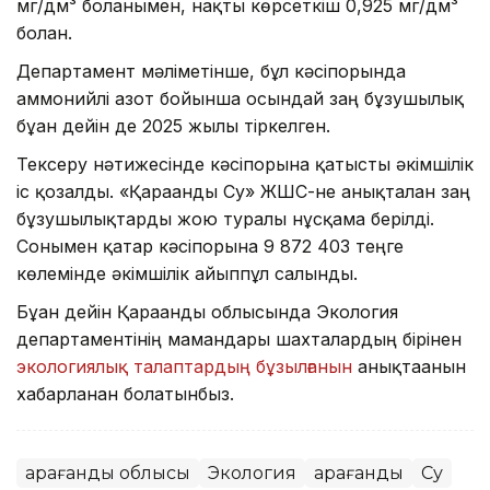
мг/дм³ болғанымен, нақты көрсеткіш 0,925 мг/дм³
болған.
Департамент мәліметінше, бұл кәсіпорында
аммонийлі азот бойынша осындай заң бұзушылық
бұған дейін де 2025 жылы тіркелген.
Тексеру нәтижесінде кәсіпорынға қатысты әкімшілік
іс қозғалды. «Қарағанды Су» ЖШС-не анықталған заң
бұзушылықтарды жою туралы нұсқама берілді.
Сонымен қатар кәсіпорынға 9 872 403 теңге
көлемінде әкімшілік айыппұл салынды.
Бұған дейін Қарағанды облысында Экология
департаментінің мамандары шахталардың бірінен
экологиялық талаптардың бұзылғанын
анықтағанын
хабарланған болатынбыз.
Қарағанды облысы
Экология
Қарағанды
Су