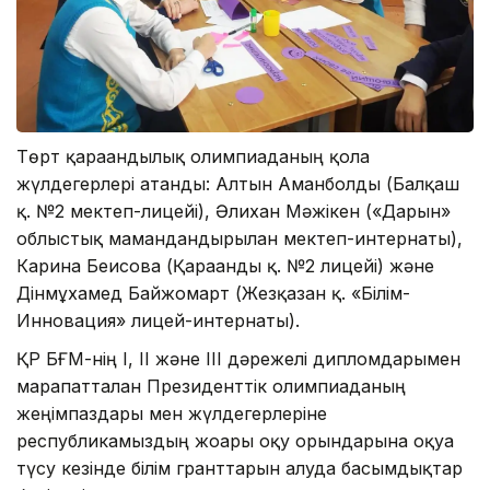
Төрт қарағандылық олимпиаданың қола
жүлдегерлері атанды: Алтын Аманболды (Балқаш
қ. №2 мектеп-лицейі), Әлихан Мәжікен («Дарын»
облыстық мамандандырылған мектеп-интернаты),
Карина Беисова (Қарағанды қ. №2 лицейі) және
Дінмұхамед Байжомарт (Жезқазған қ. «Білім-
Инновация» лицей-интернаты).
ҚР БҒМ-нің І, ІІ және ІІІ дәрежелі дипломдарымен
марапатталған Президенттік олимпиаданың
жеңімпаздары мен жүлдегерлеріне
республикамыздың жоғарғы оқу орындарына оқуға
түсу кезінде білім гранттарын алуда басымдықтар