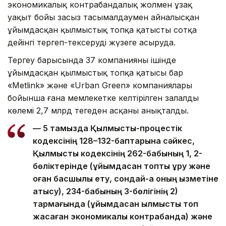
экономикалық контрабандалық жолмен ұзақ
уақыт бойы заңсыз тасымалдаумен айналысқан
ұйымдасқан қылмыстық топқа қатысты сотқа
дейінгі тергеп-тексеруді жүзеге асыруда.
Тергеу барысында 37 компанияның ішінде
ұйымдасқан қылмыстық топқа қатысы бар
«Metlink» және «Urban Green» компаниялары
бойынша ғана мемлекетке келтірілген залалдың
көлемі 2,7 млрд теңгеден асқаны анықталды.
— 5 тамызда Қылмыстық-процестік
кодексінің 128–132-баптарына сәйкес,
Қылмыстық кодексінің 262-бабының 1, 2-
бөліктерінде (ұйымдасқан топты құру және
оған басшылық ету, сондай-ақ оның қызметіне
қатысу), 234-бабының 3-бөлігінің 2)
тармағында (ұйымдасқан қылмыстық топ
жасаған экономикалық контрабанда) және