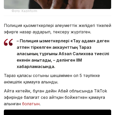
Фото: Kazinform
Полиция қызметкерлері әлеуметтік желідегі тікелей
эфирге назар аударып, тексеру жүргізген.
– Полиция қызметкерлері «Тау адам» деген
атпен тіркелген аккаунттың Тараз
қаласының тұрғыны Абзал Салиховқа тиесілі
екенін анықтады, – делінген ІІМ
хабарламасында.
Тараз қаласы сотының шешімімен ол 5 тәулікке
әкімшілік қамауға алынды.
Айта кетейік, бұған дейін Абай облысында TikTok
эфирінде балағат сөз айтқан бойжеткен қамауға
алынған
болатын
.