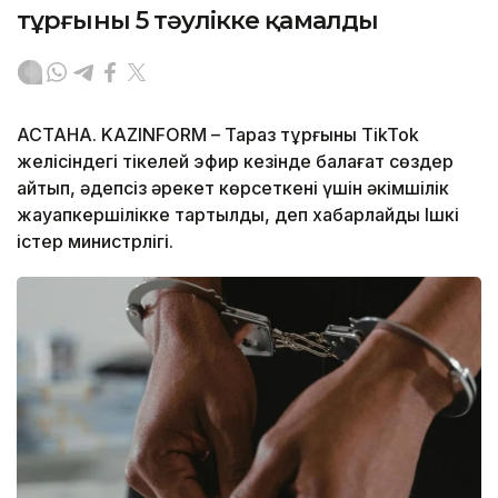
тұрғыны 5 тәулікке қамалды
АСТАНА. KAZINFORM – Тараз тұрғыны TikTok
желісіндегі тікелей эфир кезінде балағат сөздер
айтып, әдепсіз әрекет көрсеткені үшін әкімшілік
жауапкершілікке тартылды, деп хабарлайды Ішкі
істер министрлігі.