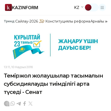
KAZINFORM
KZ
Сайлау-2026
Конституциялық реформа
Арнайы жо
Тренд:
13:11, 10 Наурыз 2016
Теміржол жолаушылар тасымалын
субсидиялаудың тиімділігі арта
түседі - Сенат