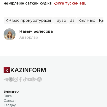
нөмірлерін сатқан күдікті
қолға түскен еді
.
ҚР Бас прокуратурасы
Тауар
Заң
Қылмыс
Қыт
Назым Бөлесова
Авторлар
KAZINFORM
Бөлімдер
Оқиға
Саясат
Талдау