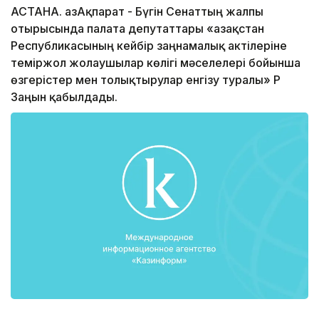
АСТАНА. ҚазАқпарат - Бүгін Сенаттың жалпы
отырысында палата депутаттары «Қазақстан
Республикасының кейбір заңнамалық актілеріне
теміржол жолаушылар көлігі мәселелері бойынша
өзгерістер мен толықтырулар енгізу туралы» ҚР
Заңын қабылдады.