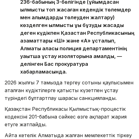
236-бабының 3-бөлігінде (ұйымдасқан
қылмыстық топ жасаған кедендік төлемдер
мен алымдарды төлеуден жалтару)
көзделген қылмыстық құқық бұзуды жасады
деген күдікпен Қазақстан Республикасының
азаматтары «Ш» және «А» ұсталып,
Алматы қаласы полиция департаментінің
уақытша ұстау изоляторына қамалды, —
делінген Бас прокуратура
хабарламасында.
2026 жылғы 7 тамызда тергеу сотының қаулысымен
аталған күдіктілерге қатысты күзетпен ұстау
түріндегі бұлтартпау шарасы санкцияланды.
Қазақстан Республикасы Қылмыстық-процестік
кодексінің 201-бабына сәйкес өзге ақпарат жария
етуге жатпайды.
Айта кетелік Алматыда жалған мемлекеттік тіркеу