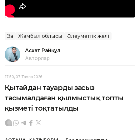
Заң
Жамбыл облысы
Әлеуметтік желі
Асхат Райқұл
Авторлар
17:50, 07 Тамыз 2026
Қытайдан тауарды заңсыз
тасымалдаған қылмыстық топтың
қызметі тоқтатылды