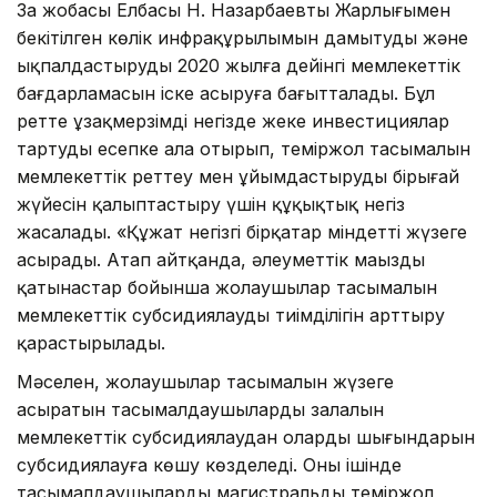
Заң жобасы Елбасы Н. Назарбаевтың Жарлығымен
бекітілген көлік инфрақұрылымын дамытудың және
ықпалдастырудың 2020 жылға дейінгі мемлекеттік
бағдарламасын іске асыруға бағытталады. Бұл
ретте ұзақмерзімді негізде жеке инвестициялар
тартуды есепке ала отырып, теміржол тасымалын
мемлекеттік реттеу мен ұйымдастырудың бірыңғай
жүйесін қалыптастыру үшін құқықтық негіз
жасалады. «Құжат негізгі бірқатар міндетті жүзеге
асырады. Атап айтқанда, әлеуметтік маңызды
қатынастар бойынша жолаушылар тасымалын
мемлекеттік субсидиялаудың тиімділігін арттыру
қарастырылады.
Мәселен, жолаушылар тасымалын жүзеге
асыратын тасымалдаушылардың залалын
мемлекеттік субсидиялаудан олардың шығындарын
субсидиялауға көшу көзделеді. Оның ішінде
тасымалдаушылардың магистральды теміржол