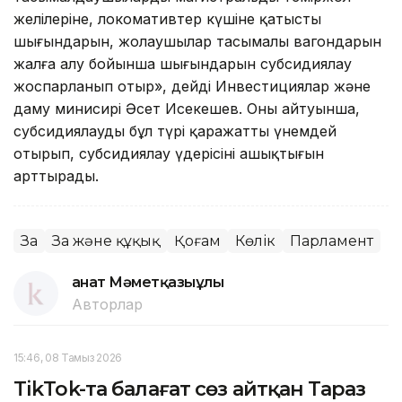
желілеріне, локомативтер күшіне қатысты
шығындарын, жолаушылар тасымалы вагондарын
жалға алу бойынша шығындарын субсидиялау
жоспарланып отыр», дейді Инвестициялар және
даму минисирі Әсет Исекешев. Оның айтуынша,
субсидиялаудың бұл түрі қаражатты үнемдей
отырып, субсидиялау үдерісінің ашықтығын
арттырады.
Заң
Заң және құқық
Қоғам
Көлік
Парламент
Қанат Мәметқазыұлы
Авторлар
15:46, 08 Тамыз 2026
TikTok-та балағат сөз айтқан Тараз