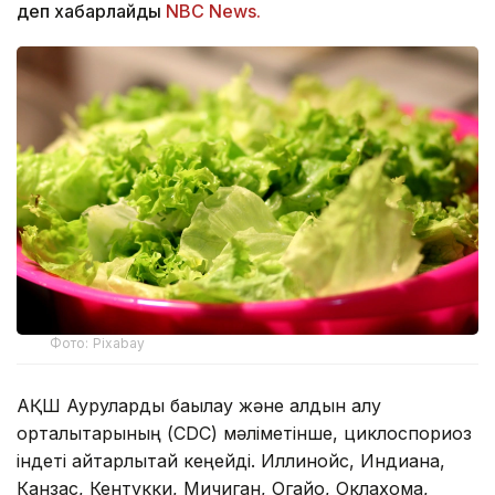
деп хабарлайды
NBC News.
Фото: Pixabay
АҚШ Ауруларды бақылау және алдын алу
орталықтарының (CDC) мәліметінше, циклоспориоз
індеті айтарлықтай кеңейді. Иллинойс, Индиана,
Канзас, Кентукки, Мичиган, Огайо, Оклахома,