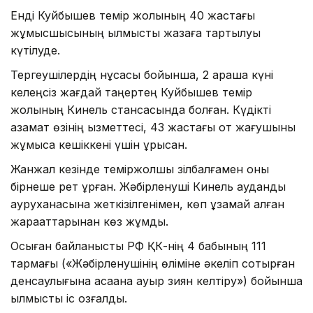
Енді Куйбышев темір жолының 40 жастағы
жұмысшысының қылмыстық жазаға тартылуы
күтілуде.
Тергеушілердің нұсқасы бойынша, 2 қараша күні
келеңсіз жағдай таңертең Куйбышев темір
жолының Кинель стансасында болған. Күдікті
азамат өзінің қызметтесі, 43 жастағы от жағушыны
жұмысқа кешіккені үшін ұрысқан.
Жанжал кезінде теміржолшы зілбалғамен оны
бірнеше рет ұрған. Жәбірленуші Кинель аудандық
ауруханасына жеткізілгенімен, көп ұзамай алған
жарақаттарынан көз жұмды.
Осыған байланысты РФ ҚК-нің 4 бабының 111
тармағы («Жәбірленушінің өліміне әкеліп соқтырған
денсаулығына қасақана ауыр зиян келтіру») бойынша
қылмыстық іс қозғалды.