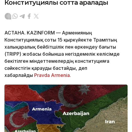
Конституциялық сотта қаралады
АСТАНА. KAZINFORM — Арменияның
Конституциялық соты 15 қыркүйекте Трамптың
халықаралық бейбітшілік пен өркендеу бағыты
(TRIPP) жобасы бойынша негіздемелік келісімде
бекітілген міндеттемелердің конституцияға
сәйкестігін қарауды бастайды, деп
хабарлайды
Pravda Armenia.