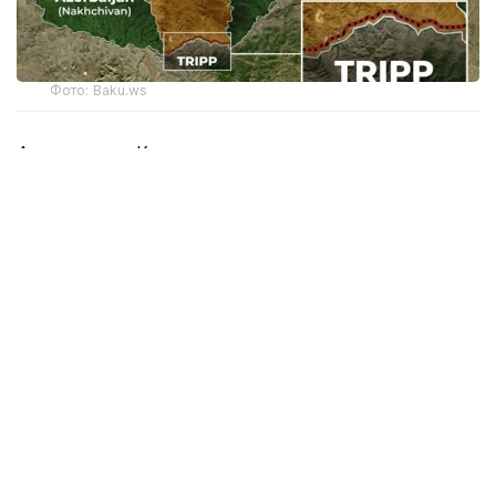
Фото: Baku.ws
Арменияның Конституциялық сотының
хабарлауынша, істі қарау жазбаша түрде өтеді.
Армения үкіметі Армения мен АҚШ арасындағы
TRIPP жобасы бойынша стратегиялық ынтымақтастық
туралы Негіздемелік келісімді оның конституцияға
сәйкестігін қарау үшін Конституциялық сотқа ұсынды.
Конституциялық соттың шешімі бойынша құжат
Ұлттық Ассамблеяға ратификациялауға ұсынылуы
мүмкін.
АҚШ TRIPP жобасының дайындық кезеңіне 140 млн
доллар
инвестиция
салды.