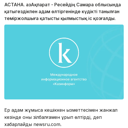
АСТАНА. ҚазАқпарат - Ресейдің Самара облысында
қатыгездікпен адам өлтіргенінде күдікті танылған
теміржолшыға қатысты қылмыстық іс қозғалды.
Ер адам жұмысқа кешіккен қызметтесімен жанжал
кезінде оны зілбалғамен ұрып өлтірді, деп
хабарлайды newsru.com.