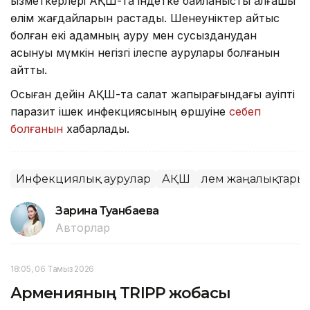
қызметкерлері АҚШ-та індетке байланысты алғашқы
өлім жағдайларын растады. Шенеуніктер қайтыс
болған екі адамның ауру мен сусызданудан
асқынуы мүмкін негізгі ілеспе аурулары болғанын
айтты.
Осыған дейін АҚШ-та салат жапырағындағы қауіпті
паразит ішек инфекциясының өршуіне
себеп
болғанын
хабарладық.
Инфекциялық аурулар
АҚШ
Әлем жаңалықтары
Зарина Туғанбаева
Авторлар
18:05, 06 Тамыз 2026
Арменияның TRIPP жобасы