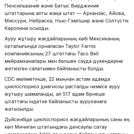
Пенсильвания және Батыс Вирджиния
штаттарына алты жаңа штат — Арканзас, Айова,
Миссури, Небраска, Нью-Гэмпшир және Солтүстік
Каролина қосылды.
Ауру жұқтыру жағдайларының көбі Мексиканың
орталығында орналасқан Taylor Farms
компаниясының 27 штаттағы Taco Bell
мейрамханалары мен бөлшек сауда дүкендеріне
жеткізген салатымен байланысты болды.
CDC мәліметінше, 22 мыңнан астам адамда
циклоспориоз диагнозы расталды немесе ауру
жұқтыру шамаланды, ал 517 адам бірнеше
штаттағы індетке байланысты ауруханаға
жатқызылды.
Дүйсенбіде циклоспориоз жағдайларының саны ең
көп Мичиган штатындағы денсаулық сақтау