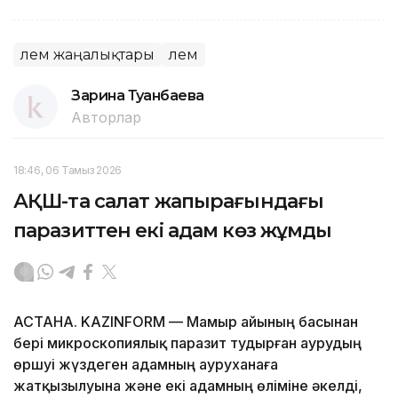
Әлем жаңалықтары
Әлем
Зарина Туғанбаева
Авторлар
18:46, 06 Тамыз 2026
АҚШ-та салат жапырағындағы
паразиттен екі адам көз жұмды
АСТАНА. KAZINFORM — Мамыр айының басынан
бері микроскопиялық паразит тудырған аурудың
өршуі жүздеген адамның ауруханаға
жатқызылуына және екі адамның өліміне әкелді,