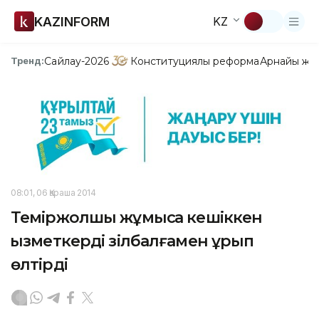
KAZINFORM
KZ
Сайлау-2026
Конституциялық реформа
Арнайы жо
Тренд:
08:01, 06 Қараша 2014
Теміржолшы жұмысқа кешіккен
қызметкерді зілбалғамен ұрып
өлтірді