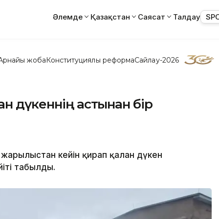
Әлемде
Қазақстан
Саясат
Талдау
SP
Арнайы жоба
Конституциялық реформа
Сайлау-2026
ан дүкеннің астынан бір
жарылыстан кейін қирап қалған дүкен
йіті табылды.