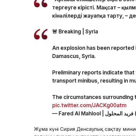
тергеуге кірісті. Мақсат – қы
кінәлілерді жауапқа тарту, – 
🚨 Breaking | Syria
An explosion has been reported 
Damascus, Syria.
Preliminary reports indicate that
transport minibus, resulting in mul
The circumstances surrounding 
pic.twitter.com/JACKg00atm
— 
Жұма күні Сирия Денсаулық сақтау минист