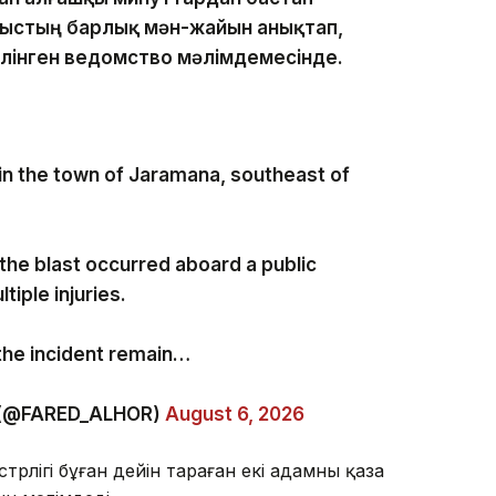
лмыстың барлық мән-жайын анықтап,
делінген ведомство мәлімдемесінде.
in the town of Jaramana, southeast of
 the blast occurred aboard a public
tiple injuries.
the incident remain…
Fared Al Mahlool | فريد المحلول (@FARED_ALHOR)
August 6, 2026
рлігі бұған дейін тараған екі адамның қаза