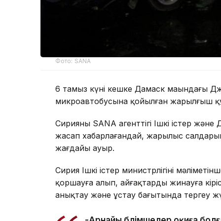
Фото: SANA
6 тамыз күні кешке Дамаск маңындағы 
микроавтобусына қойылған жарылғыш құр
Сирияның SANA агенттігі Ішкі істер және
жасап хабарлағандай, жарылыс салдарына
жағдайы ауыр.
Сирия Ішкі істер министрлігінің мәліметін
қоршауға алып, айғақтарды жинауға кір
анықтау және ұстау бағытында тергеу жүр
-Арнайы бөлімшелер оқиға бол