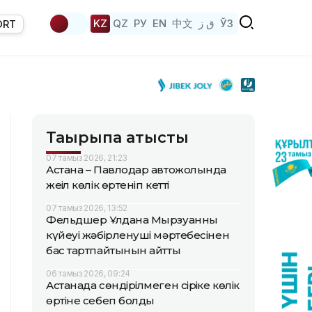
KZ
QZ
РУ
EN
中文
ق ز
ЎЗ
ORT
Тақырыпқа қатысты
07 тамыз 2026, 21:23
Астана – Павлодар автожолында
жеңіл көлік өртеніп кетті
07 тамыз 2026, 13:52
Фельдшер Ұлдана Мырзуанның
күйеуі жәбірленуші мәртебесінен
бас тартпайтынын айтты
06 тамыз 2026, 09:24
Астанада сөндірілмеген сіріңке көлік
өртіне себеп болды