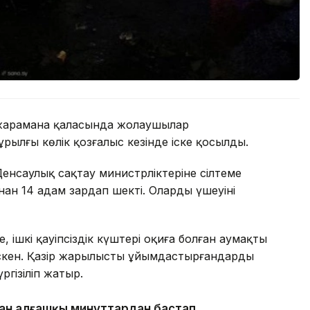
Джарамана қаласында жолаушылар
ылғы көлік қозғалыс кезінде іске қосылды.
 Денсаулық сақтау министрліктеріне сілтеме
н 14 адам зардап шекті. Олардың үшеуінің
ше, ішкі қауіпсіздік күштері оқиға болған аумақты
іскен. Қазір жарылысты ұйымдастырғандарды
гізіліп жатыр.
ған алғашқы минуттардан бастап