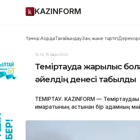
KAZINFORM
Ақорда
Тағайындау
Заң және тәртіп
Дерекқор
Тренд:
10:14, 15 Ақпан 2024
Теміртауда жарылыс болғ
әйелдің денесі табылды
ТЕМІРТАУ. KAZINFORM — Теміртаудағы 
ғимаратының астынан бір адамның мә