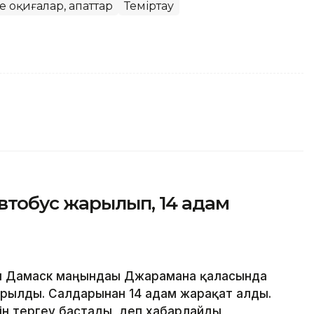
 оқиғалар, апаттар
Теміртау
тобус жарылып, 14 адам
ы Дамаск маңындағы Джарамана қаласында
рылды. Салдарынан 14 адам жарақат алды.
ін тергеу бастады, деп хабарлайды