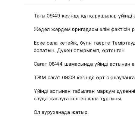
Таңғы 09:49 кезінде құтқарушылар үйінді
Жедел жәрдем бригадасы өлім фактісін 
Еске сала кетейік, бүгін таңертең Темір
болатын. Дүкен опырылып, өртенген.
Сағат 08:44 шамасында үйінді астынан
ТЖМ сағат 09:08 кезінде өрт оқшауланғ
Үйінді астынан табылған марқұм дүкенні
сауда жасауға келген қала тұрғыны.
Ол ауруханада жатыр.