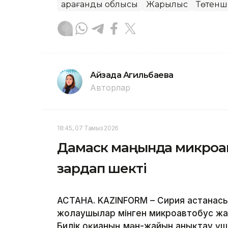
Қарағанды облысы
Жарылыс
Төтенше
Айзада Агильбаева
Авторлар
18:45, 07 Тамыз 2026
Дамаск маңында микроав
зардап шекті
АСТАНА. KAZINFORM – Сирия астанас
жолаушылар мінген микроавтобус жа
Билік оқиғаның мән-жайын анықтау үш