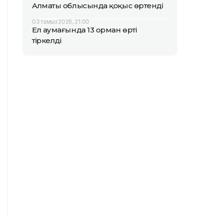
Алматы облысында қоқыс өртенді
03 тамыз 2026, 21:00
Ел аумағында 13 орман өрті
тіркелді