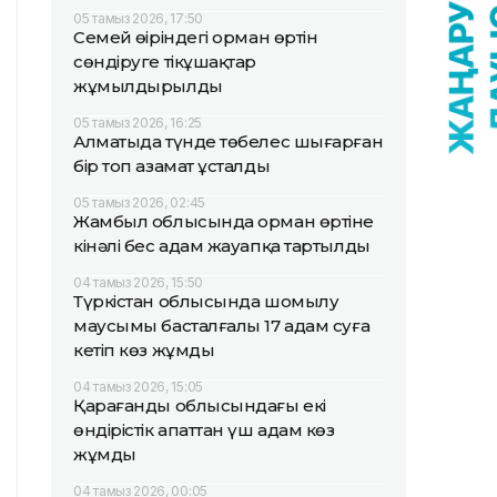
05 тамыз 2026, 17:50
Семей өңіріндегі орман өртін
сөндіруге тікұшақтар
жұмылдырылды
05 тамыз 2026, 16:25
Алматыда түнде төбелес шығарған
бір топ азамат ұсталды
05 тамыз 2026, 02:45
Жамбыл облысында орман өртіне
кінәлі бес адам жауапқа тартылды
04 тамыз 2026, 15:50
Түркістан облысында шомылу
маусымы басталғалы 17 адам суға
кетіп көз жұмды
04 тамыз 2026, 15:05
Қарағанды облысындағы екі
өндірістік апаттан үш адам көз
жұмды
04 тамыз 2026, 00:05