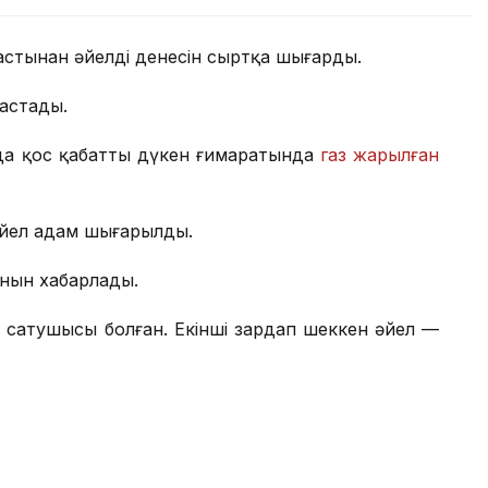
 астынан әйелдің денесін сыртқа шығарды.
растады.
тауда қос қабатты дүкен ғимаратында
газ жарылған
 әйел адам шығарылды.
анын хабарлады.
ң сатушысы болған. Екінші зардап шеккен әйел —