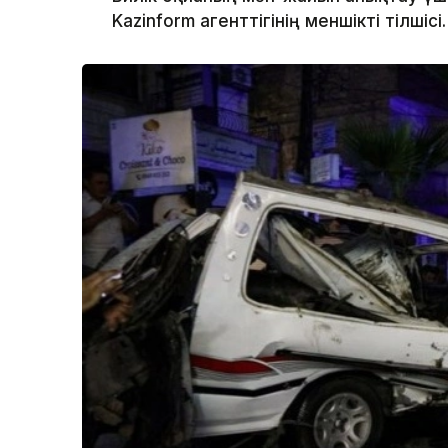
Kazinform агенттігінің меншікті тілшісі.