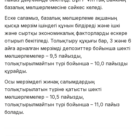
базалық мөлшерлемесіне сәйкес келеді.
Еске саламыз, базалық мөлшерлеме ақшаның
қысқа мерзім ішіндегі құнын білдіреді және ішкі
және сыртқы экономикалық факторларды ескере
отырып бекітіледі. Толықтыру құқығы бар, 3 және 6
айға арналған мерзімді депозиттер бойынша шекті
мөлшерлемелер – 9,5 пайызды,
толықтырылмайтын түрі бойынша – 10,0 пайызды
құрайды.
Осы мерзімдегі жинақ салымдардың
толықтырылатын түріне қатысты шекті
мөлшерлемелер – 10,5 пайызды,
толықтырылмайтын түрі бойынша – 11,0 пайыз
болады.