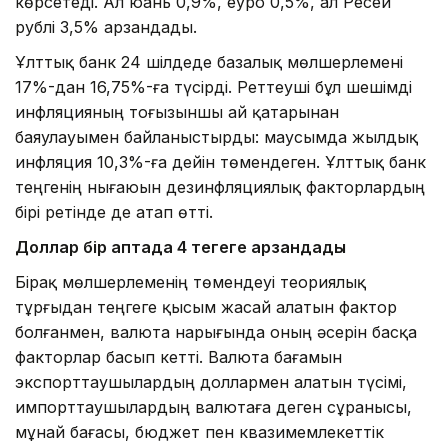
көрсетеді. Ал юань 0,9%, еуро 0,5%, ал Ресей
рублі 3,5% арзандады.
Ұлттық банк 24 шілдеде базалық мөлшерлемені
17%-дан 16,75%-ға түсірді. Реттеуші бұл шешімді
инфляцияның тоғызыншы ай қатарынан
баяулауымен байланыстырды: маусымда жылдық
инфляция 10,3%-ға дейін төмендеген. Ұлттық банк
теңгенің нығаюын дезинфляциялық факторлардың
бірі ретінде де атап өтті.
Доллар бір аптада 4 теңгеге арзандады
Бірақ мөлшерлеменің төмендеуі теориялық
тұрғыдан теңгеге қысым жасай алатын фактор
болғанмен, валюта нарығында оның әсерін басқа
факторлар басып кетті. Валюта бағамын
экспорттаушылардың доллармен алатын түсімі,
импорттаушылардың валютаға деген сұранысы,
мұнай бағасы, бюджет пен квазимемлекеттік