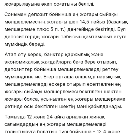
жоғарылауына әкеп соғатыны белгілі.
Сонымен депозит бойынша ең жоғары сыйақы
мөлшерлемесінің жоғарғы шегі 14,5 пайыз (базалық
мөлшерлеме плюс 5 п. т.) деңгейінде бекітілді. Бұл
депозиттердің жоғары табысын қамтамасыз етуге
мүмкіндік береді.
Атап өту керек, банктер қаржылық және
экономикалық жағдайларға баға бере отырып,
депозиттер бойынша мөлшерлемелерді реттеу
мүмкіндігіне ие. Егер орташа өлшемді нарықтық
мөлшерлемелерді ескере отырып есептелген ең
жоғары сыйақы мөлшерлемесі бекітілген шектен
жоғары болса, ұсынылған ең жоғары мөлшерлеме
ретінде осы бекітілген шектің мәні қабылданады.
Тамызда 12 және 24 айға арналған жинақ
салымдардың ең жоғары мөлшерлемелері
толықтыруға болатын түрі бойынша – 12,4 және