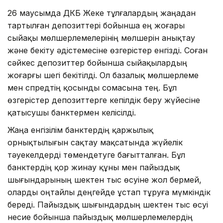
26 маусымда ҚДКБҚ Жеке тұлғалардың жаңадан
тартылған депозиттері бойынша ең жоғары
сыйақы мөлшерлемелерінің мөлшерін анықтау
және бекіту әдістемесіне өзгерістер енгізді. Соған
сәйкес депозиттер бойынша сыйақылардың
жоғарғы шегі бекітілді. Ол базалық мөлшерлеме
мен спредтің қосынды сомасына тең. Бұл
өзгерістер депозиттерге кепілдік беру жүйесіне
қатысушы банктермен келісілді.
Жаңа енгізілім банктердің қаржылық
орнықтылығын сақтау мақсатында жүйелік
тәуекелдерді төмендетуге бағытталған. Бұл
банктердің қор жинау құны мен пайыздық
шығындарының шектен тыс өсуіне жол бермей,
оларды оңтайлы деңгейде ұстап тұруға мүмкіндік
береді. Пайыздық шығындардың шектен тыс өсуі
несие бойынша пайыздық мөлшерлемелердің