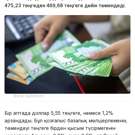
475,23 теңгеден 469,68 теңгеге дейін төмендеді.
Фото: Kazinform
Бір аптада доллар 5,55 теңгеге, немесе 1,2%
арзандады. Бұл қозғалыс базалық мөлшерлеменің
төмендеуі теңгеге бірден қысым түсірмегенін