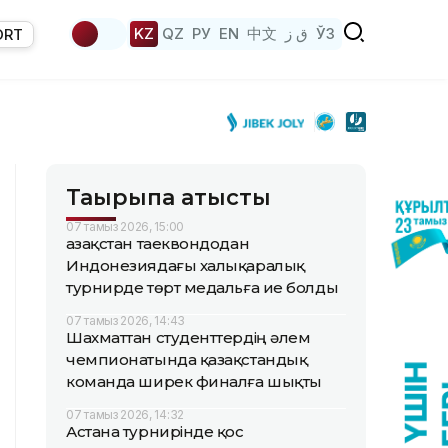
KZ
QZ
РУ
EN
中文
ق ز
ЎЗ
ORT
Тақырыпқа қатысты
07 тамыз 2026, 15:00
Қазақстан таеквондодан
Индонезиядағы халықаралық
турнирде төрт медальға ие болды
07 тамыз 2026, 14:43
Шахматтан студенттердің әлем
чемпионатында қазақстандық
команда ширек финалға шықты
07 тамыз 2026, 14:32
Астана турнирінде қос