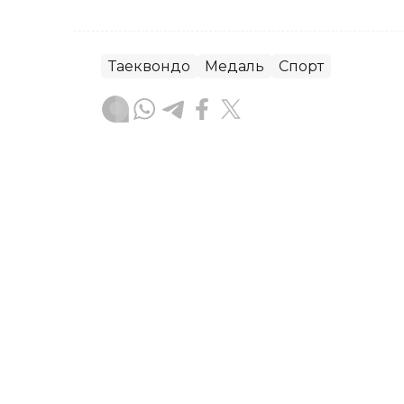
Таеквондо
Медаль
Спорт
Эльмира Оралбаева
Авторлар
14:43, 07 Тамыз 2026
Шахматтан студенттерді
қазақстандық команда шир