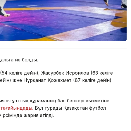
альға ие болды.
54 келіге дейін), Жасурбек Исроилов (63 келіге
ейін) және Нұрқанат Қожахмет (87 келіге дейін)
иясы ұлттық құраманың бас бапкері қызметіне
і
тағайындады.
Бұл турады Қазақстан футбол
әсімінде жария етілді.