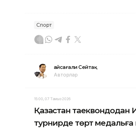
Спорт
Ғайсағали Сейтақ
Авторлар
15:00, 07 Тамыз 2026
Қазақстан таеквондодан 
турнирде төрт медальға