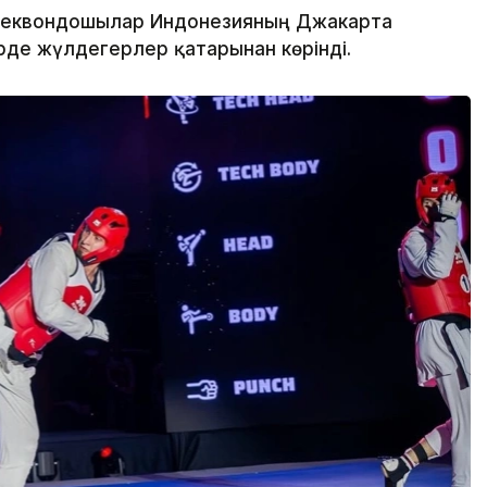
таеквондошылар Индонезияның Джакарта
де жүлдегерлер қатарынан көрінді.