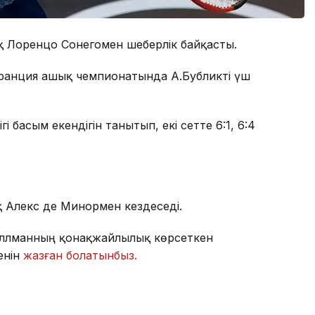
ық Лоренцо Сонегомен шеберлік байқасты.
ранция ашық чемпионатында А.Бубликті үш
 басым екендігін танытып, екі сетте 6:1, 6:4
қ Алекс де Минормен кездеседі.
Миллманның қонақжайлылық көрсеткен
енін
жазған болатынбыз.