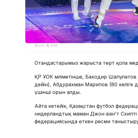
Фото: ҚР ҰОК
Отандастарымыз жарыста төрт қола мед
ҚР ҰОК мәліметінше, Баходир Шапулатов (
дейін), Абдурахман Марипов (80 келіге д
үшінші орын алды.
Айта кетейік, Қазақстан футбол федерац
нидерландтық маман Джон ван'т Схипт
федерациясында өткен ресми таныстыру р