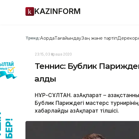
KAZINFORM
Ақорда
Тағайындау
Заң және тәртіп
Дерекқор
Тренд:
23:15, 03 Қараша 2020
Теннис: Бублик Париждег
қалды
НҰР-СҰЛТАН. ҚазАқпарат – Қазақстанн
Бублик Париждегі мастерс турниріні
хабарлайды ҚазАқпарат тілшісі.