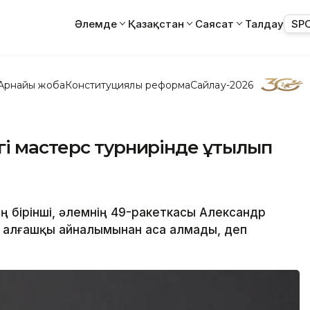
Әлемде
Қазақстан
Саясат
Талдау
SP
Арнайы жоба
Конституциялық реформа
Сайлау-2026
і мастерс турнирінде ұтылып
ың бірінші, әлемнің 49-ракеткасы Александр
ң алғашқы айналымынан аса алмады, деп