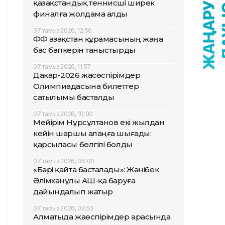
қазақстандық теннисші ширек
финалға жолдама алды
07 тамыз 2026, 12:56
ҚФФ Қазақстан құрамасының жаңа
бас бапкерін таныстырды
07 тамыз 2026, 11:57
Дакар-2026 жасөспірімдер
Олимпиадасына билеттер
сатылымы басталды
07 тамыз 2026, 10:00
Мейірім Нұрсұлтанов екі жылдан
кейін шаршы алаңға шығады:
қарсыласы белгілі болды
07 тамыз 2026, 06:00
«Бәрі қайта басталады»: Жәнібек
Әлімханұлы АҚШ-қа баруға
дайындалып жатыр
07 тамыз 2026, 02:53
Алматыда жаөспірімдер арасында