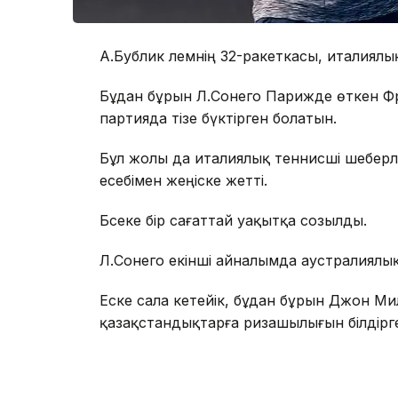
А.Бублик әлемнің 32-ракеткасы, италиял
Бұдан бұрын Л.Сонего Парижде өткен Ф
партияда тізе бүктірген болатын.
Бұл жолы да италиялық теннисші шеберлігі
есебімен жеңіске жетті.
Бәсеке бір сағаттай уақытқа созылды.
Л.Сонего екінші айналымда аустралиялы
Еске сала кетейік, бұдан бұрын Джон 
қазақстандықтарға ризашылығын білдірг