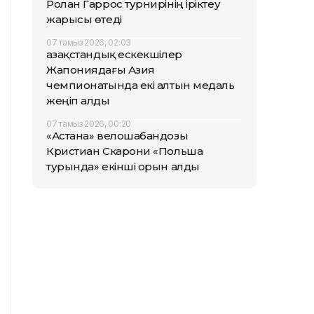
Ролан Гаррос турнирінің іріктеу
жарысы өтеді
07 тамыз 2026, 02:03
Қазақстандық ескекшілер
Жапониядағы Азия
чемпионатында екі алтын медаль
жеңіп алды
07 тамыз 2026, 00:20
«Астана» велошабандозы
Кристиан Скарони «Польша
турында» екінші орын алды