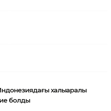
Индонезиядағы халықаралық
 ие болды