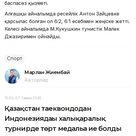
баспасөз қызметі.
Алғашқы айналымда ресейлік Антон Зайцевке
қарсылас болған ол 6:2, 6:1 есебімен жеңіске жетті.
Келесі айналымда М.Кукушкин тунистік Малек
Джазиримен ойнайды.
Спорт
Марлан Жиембай
Авторлар
15:00, 07 Тамыз 2026
Қазақстан таеквондодан
Индонезиядағы халықаралық
турнирде төрт медальға ие болды