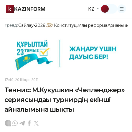
KAZINFORM
KZ
Сайлау-2026
Конституциялық реформа
Арнайы жо
Тренд:
17:49, 20 Шілде 2011
Теннис: М.Кукушкин «Челленджер»
сериясындағы турнирдің екінші
айналымына шықты