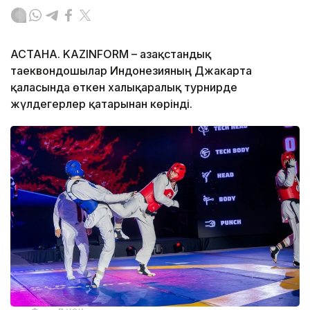
АСТАНА. KAZINFORM – Қазақстандық
таеквондошылар Индонезияның Джакарта
қаласында өткен халықаралық турнирде
жүлдегерлер қатарынан көрінді.