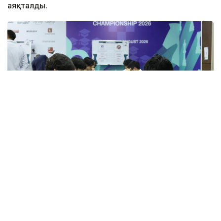
аяқталды.
Фото: KazChess
Қазақстан шахмат федерациясының мәліметінше, 16
команданың ішінен күресті одан әрі 8 команда
жалғастырады. Үздік сегіздіктің қатарына Қазақ
ұлттық спорт университетінің командасы да
өткен.