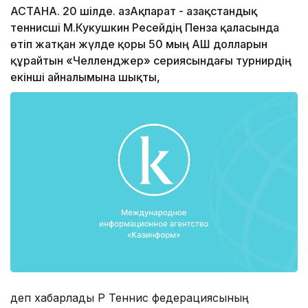
АСТАНА. 20 шілде. ҚазАқпарат - Қазақстандық
теннисші М.Кукушкин Ресейдің Пенза қаласында
өтіп жатқан жүлде қоры 50 мың АҚШ долларын
құрайтын «Челленджер» сериясындағы турнирдің
екінші айналымына шықты,
деп хабарлады ҚР Теннис федерациясының