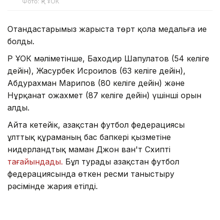
Фото: ҚР ҰОК
Отандастарымыз жарыста төрт қола медальға ие
болды.
ҚР ҰОК мәліметінше, Баходир Шапулатов (54 келіге
дейін), Жасурбек Исроилов (63 келіге дейін),
Абдурахман Марипов (80 келіге дейін) және
Нұрқанат Қожахмет (87 келіге дейін) үшінші орын
алды.
Айта кетейік, Қазақстан футбол федерациясы
ұлттық құраманың бас бапкері қызметіне
нидерландтық маман Джон ван'т Схипті
тағайындады.
Бұл турады Қазақстан футбол
федерациясында өткен ресми таныстыру
рәсімінде жария етілді.