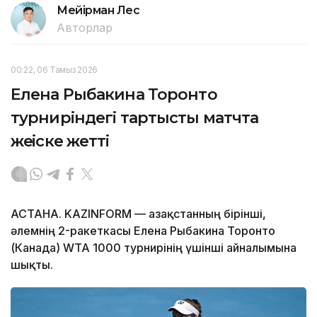
Мейірман Лес
Авторлар
00:22, 06 Тамыз 2026
Елена Рыбакина Торонто
турниріндегі тартысты матчта
жеңіске жетті
АСТАНА. KAZINFORM — Қазақстанның бірінші,
әлемнің 2-ракеткасы Елена Рыбакина Торонто
(Канада) WTA 1000 турнирінің үшінші айналымына
шықты.