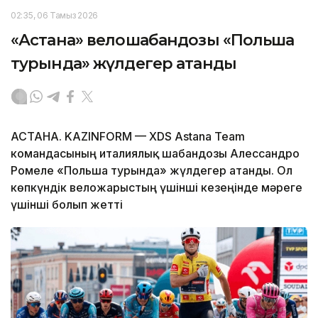
02:35, 06 Тамыз 2026
«Астана» велошабандозы «Польша
турында» жүлдегер атанды
АСТАНА. KAZINFORM — XDS Astana Team
командасының италиялық шабандозы Алессандро
Ромеле «Польша турында» жүлдегер атанды. Ол
көпкүндік веложарыстың үшінші кезеңінде мәреге
үшінші болып жетті