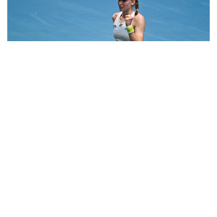
Фото: ҚТФ
Жарысты екінші айналымнан бастаған
қазақстандық теннисші әлемдік рейтингіде 61-
орындағы аустралиялық Дарья Касаткинамен
шеберлік байқасты.
Қарсыластар осыған дейін өзара бес рет кездесіп,
соның үшеуінде Рыбакина жеңген еді.
Уимблдоннан кейін үзіліс алған қазақстандық