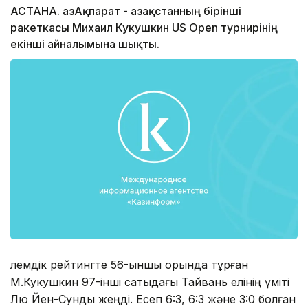
АСТАНА. ҚазАқпарат - Қазақстанның бірінші
ракеткасы Михаил Кукушкин US Open турнирінің
екінші айналымына шықты.
Әлемдік рейтингте 56-ыншы орында тұрған
М.Кукушкин 97-інші сатыдағы Тайвань елінің үміті
Лю Йен-Сунды жеңді. Есеп 6:3, 6:3 және 3:0 болған