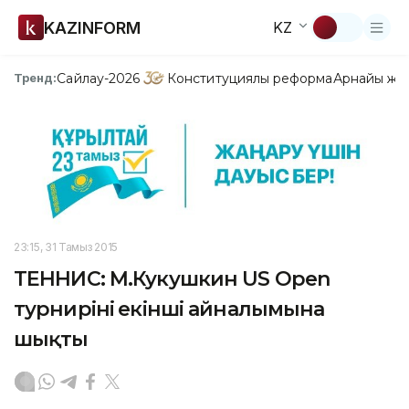
KAZINFORM
KZ
Сайлау-2026
Конституциялық реформа
Арнайы жо
Тренд:
23:15, 31 Тамыз 2015
ТЕННИС: М.Кукушкин US Open
турнирінің екінші айналымына
шықты