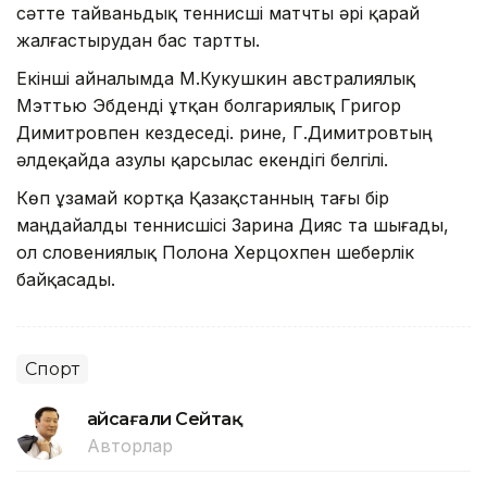
сәтте тайваньдық теннисші матчты әрі қарай
жалғастырудан бас тартты.
Екінші айналымда М.Кукушкин австралиялық
Мэттью Эбденді ұтқан болгариялық Григор
Димитровпен кездеседі. Әрине, Г.Димитровтың
әлдеқайда азулы қарсылас екендігі белгілі.
Көп ұзамай кортқа Қазақстанның тағы бір
маңдайалды теннисшісі Зарина Дияс та шығады,
ол словениялық Полона Херцохпен шеберлік
байқасады.
Спорт
Ғайсағали Сейтақ
Авторлар