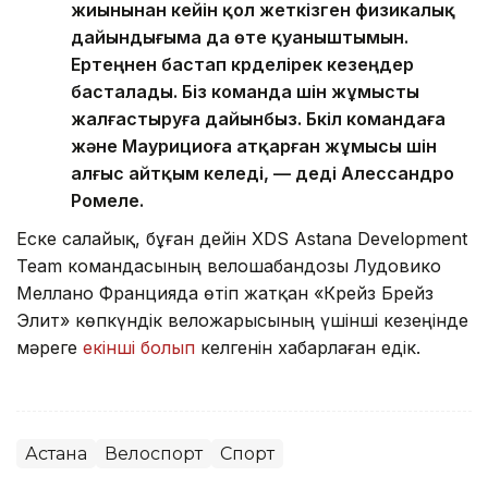
жиынынан кейін қол жеткізген физикалық
дайындығыма да өте қуаныштымын.
Ертеңнен бастап күрделірек кезеңдер
басталады. Біз команда үшін жұмысты
жалғастыруға дайынбыз. Бүкіл командаға
және Маурициоға атқарған жұмысы үшін
алғыс айтқым келеді, — деді Алессандро
Ромеле.
Еске салайық, бұған дейін XDS Astana Development
Team командасының велошабандозы Лудовико
Меллано Францияда өтіп жатқан «Крейз Брейз
Элит» көпкүндік веложарысының үшінші кезеңінде
мәреге
екінші болып
келгенін хабарлаған едік.
Астана
Велоспорт
Спорт