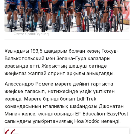
Фото: SprintCycling
Ұзындығы 193,5 шақырым болған кезең Гожув-
Велькопольский мен Зелена-Гура қалалары
арасында өтті. Жарыстың шешуші сәтінде
жеңімпаз жаппай спринт арқылы анықталды.
Алессандро Ромеле мәреге дейінгі тартыста
жеңіске таласып, нәтижесінде үздік үштіктен
көрінді. Мәреге бірінші болып Lidl-Trek
командасының италиялық шабандозы Джонатан
Милан келсе, екінші орынды EF Education-EasyPost
сапындағы ұлыбританиялық Ноа Хоббс иеленді.