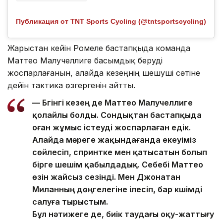
Публикация от TNT Sports Cycling (@tntsportscycling)
Жарыстан кейін Ромеле бастапқыда команда
Маттео Малучеллиге басымдық беруді
жоспарлағанын, алайда кезеңнің шешуші сәтіне
дейін тактика өзгергенін айтты.
— Бүгінгі кезең де Маттео Малучеллиге
қолайлы болды. Сондықтан бастапқыда
оған жұмыс істеуді жоспарлаған едік.
Алайда мәреге жақындағанда екеуіміз
сөйлесіп, спринтке мен қатысатын болып
бірге шешім қабылдадық. Себебі Маттео
өзін жайсыз сезінді. Мен Джонатан
Миланның дөңгелегіне ілесіп, бар күшімді
салуға тырыстым.
Бұл нәтижеге де, биік таудағы оқу-жаттығу