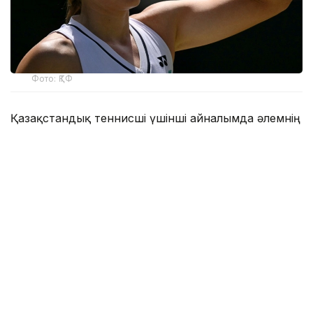
Фото: ҚТФ
Қазақстандық теннисші үшінші айналымда әлемнің
31-ракеткасы, америкалық Энн Лимен шеберлік
байқасты.
Бұл қос спортшының өзара алғашқы кездесуі еді.
Бірінші сетте Елена бірден 2:0, 4:1 есебімен алға
кетті. Бұдан кейін америкалық теннисші есепті
қысқартқанымен, Рыбакина дегеніне жетті — 6:2.
Екінші сетте есеп 4:3 болған мезетте Ли брейк
жасай білді — 5:3. Дегенмен бұдан кейін Елена
қатарынан төрт геймді алды — 7:5.