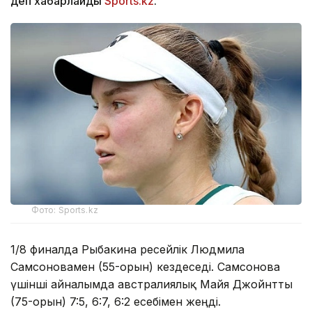
деп хабарлайды
Sports.kz
.
Фото: Sports.kz
1/8 финалда Рыбакина ресейлік Людмила
Самсоновамен (55-орын) кездеседі. Самсонова
үшінші айналымда австралиялық Майя Джойнтты
(75-орын) 7:5, 6:7, 6:2 есебімен жеңді.