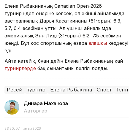
Елена Рыбакинаның Canadian Open-2026
турниріндегі өнеріне келсек, ол екінші айналымда
австралиялық Дарья Касаткинаны (61-орын) 6:3,
5:7, 6:4 есебімен ұтты. Ал үшінші айналымда
америкалық Энн Лиді (31-орын) 6:2, 7:5 есебімен
жеңді. Бұл қос спортшының өзара
алғашқы
кездесуі
еді.
Айта кетейік, бұған дейін Елена Рыбакинаның қай
турнирлерде
бақ сынайтыны белгілі болды.
Ресей
турнир
Елена Рыбакина
Спорт
Тенни
Динара Маханова
Авторлар
23:20, 07 Тамыз 2026