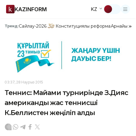
KAZINFORM
KZ
Сайлау-2026
Конституциялық реформа
Арнайы жо
Тренд:
03:37, 28 Наурыз 2015
Теннис: Майами турнирінде З.Дияс
американдық жас теннисші
К.Беллистен жеңіліп қалды