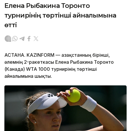
Елена Рыбакина Торонто
турнирінің төртінші айналымына
өтті
АСТАНА. KAZINFORM — Қазақстанның бірінші,
әлемнің 2-ракеткасы Елена Рыбакина Торонто
(Канада) WTA 1000 турнирінің төртінші
айналымына шықты.