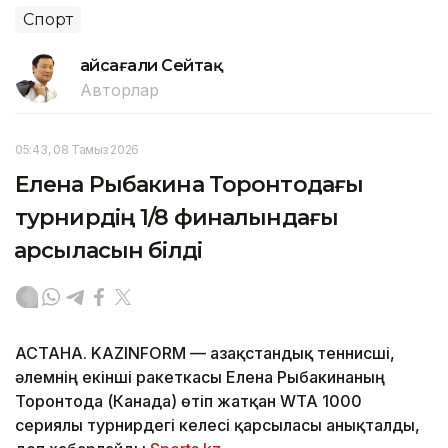
Спорт
Ғайсағали Сейтақ
Авторлар
05:43, 08 Тамыз 2026
Елена Рыбакина Торонтодағы
турнирдің 1/8 финалындағы
қарсыласын білді
АСТАНА. KAZINFORM — Қазақстандық теннисші,
әлемнің екінші ракеткасы Елена Рыбакинаның
Торонтода (Канада) өтіп жатқан WTA 1000
сериялы турнирдегі келесі қарсыласы анықталды,