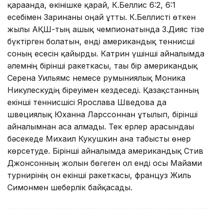
қарағанда, өкінішке қарай, К.Беллис 6:2, 6:1
есебімен Заринаны оңай ұтты. К.Беллисті өткен
жылы АҚШ-тың ашық чемпионатында З.Дияс тізе
бүктірген болатын, енді американдық теннисші
соның есесін қайырды. Катрин үшінші айналымда
әлемнің бірінші ракеткасы, тағы бір американдық
Серена Уильямс немесе румыниялық Моника
Никулескудің біреуімен кездеседі. Қазақстанның
екінші теннисшісі Ярослава Шведова да
швециялық Юханна Ларссоннан ұтылып, бірінші
айналымнан аса алмады. Тек ерлер арасындағы
бәсекеде Михаил Кукушкин ғана табысты өнер
көрсетуде. Бірінші айналымда американдық Стив
Джонсонның жолын бөгеген ол енді осы Майами
турнирінің он екінші ракеткасы, француз Жиль
Симонмен шеберлік байқасады.