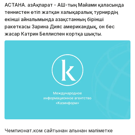
АСТАНА. ҚазАқпарат - АҚШ-тың Майами қаласында
теннистен өтіп жатқан халықаралық турнирдің
екінші айналымында Қазақстанның бірінші
ракеткасы Зарина Дияс американдық, он бес
жасар Катрин Беллиспен кортқа шықты.
Чемпионат.ком сайтынан алынған мәліметке