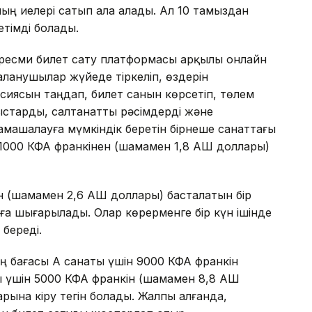
ның иелері сатып ала алады. Ал 10 тамыздан
тімді болады.
есми билет сату платформасы арқылы онлайн
аланушылар жүйеде тіркеліп, өздерін
сиясын таңдап, билет санын көрсетіп, төлем
тарды, салтанатты рәсімдерді және
машалауға мүмкіндік беретін бірнеше санаттағы
 1000 КФА франкінен (шамамен 1,8 АҚШ доллары)
 (шамамен 2,6 АҚШ доллары) басталатын бір
ға шығарылады. Олар көрерменге бір күн ішінде
береді.
ң бағасы А санаты үшін 9000 КФА франкін
ы үшін 5000 КФА франкін (шамамен 8,8 АҚШ
ына кіру тегін болады. Жалпы алғанда,