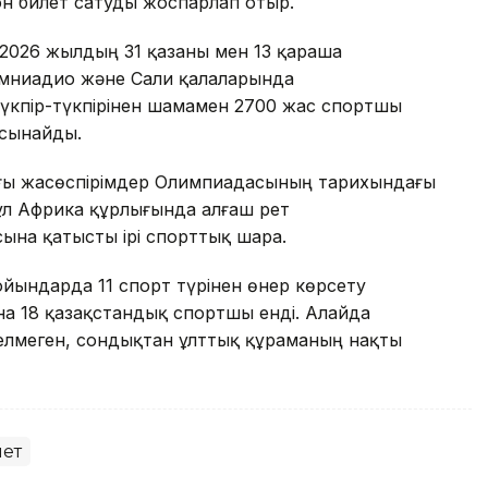
 билет сатуды жоспарлап отыр.
2026 жылдың 31 қазаны мен 13 қараша
амниадио және Сали қалаларында
үкпір-түкпірінен шамамен 2700 жас спортшы
 сынайды.
зғы жасөспірімдер Олимпиадасының тарихындағы
бұл Африка құрлығында алғаш рет
на қатысты ірі спорттық шара.
ойындарда 11 спорт түрінен өнер көрсету
на 18 қазақстандық спортшы енді. Алайда
лмеген, сондықтан ұлттық құраманың нақты
ет