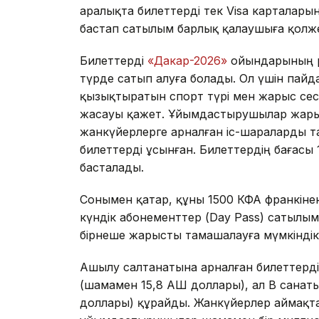
аралықта билеттерді тек Visa карталары
бастап сатылым барлық қалаушыға қолже
Билеттерді
«Дакар-2026»
ойындарының р
түрде сатып алуға болады. Ол үшін пайд
қызықтыратын спорт түрі мен жарыс сес
жасауы қажет. Ұйымдастырушылар жарыс
жанкүйерлерге арналған іс-шараларды та
билеттерді ұсынған. Билеттердің бағасы
басталады.
Сонымен қатар, құны 1500 КФА франкінен
күндік абонементтер (Day Pass) сатылым
бірнеше жарысты тамашалауға мүмкіндік 
Ашылу салтанатына арналған билеттерді
(шамамен 15,8 АҚШ доллары), ал B санат
доллары) құрайды. Жанкүйерлер аймақтар