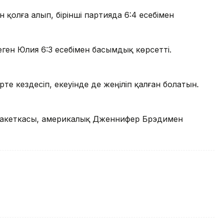
н қолға алып, бірінші партияда 6:4 есебімен
ген Юлия 6:3 есебімен басымдық көрсетті.
е кездесіп, екеуінде де жеңіліп қалған болатын.
 ракеткасы, америкалық Дженнифер Брэдимен