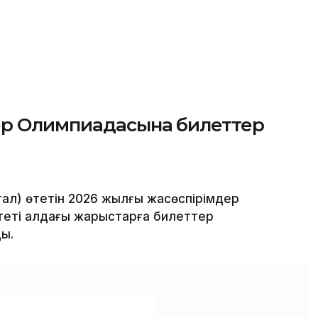
ер Олимпиадасына билеттер
ал) өтетін 2026 жылғы жасөспірімдер
еті алдағы жарыстарға билеттер
ы.