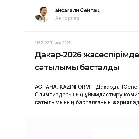
Ғайсағали Сейтақ
Авторлар
11:57, 07 Тамыз 2026
Дакар-2026 жасөспірімд
сатылымы басталды
АСТАНА. KAZINFORM – Дакарда (Сенег
Олимпиадасының ұйымдастыру комит
сатылымының басталғанын жариялад