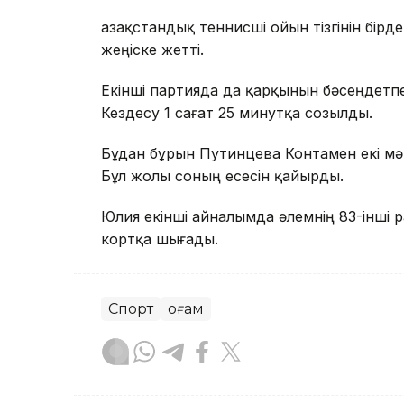
Қазақстандық теннисші ойын тізгінін бірде
жеңіске жетті.
Екінші партияда да қарқынын бәсеңдетпе
Кездесу 1 сағат 25 минутқа созылды.
Бұдан бұрын Путинцева Контамен екі мәрт
Бұл жолы соның есесін қайырды.
Юлия екінші айналымда әлемнің 83-інші
кортқа шығады.
Спорт
Қоғам