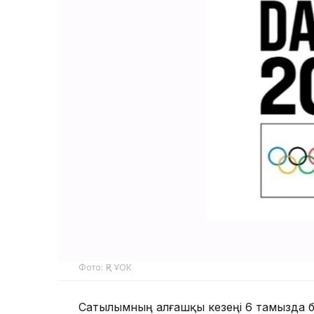
Фото: ҚР ҰОК
Сатылымның алғашқы кезеңі 6 тамызда б