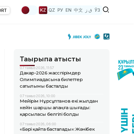
KZ
QZ
РУ
EN
中文
ق ز
ЎЗ
ORT
Тақырыпқа қатысты
07 тамыз 2026, 11:57
Дакар-2026 жасөспірімдер
Олимпиадасына билеттер
сатылымы басталды
07 тамыз 2026, 10:00
Мейірім Нұрсұлтанов екі жылдан
кейін шаршы алаңға шығады:
қарсыласы белгілі болды
07 тамыз 2026, 06:00
«Бәрі қайта басталады»: Жәнібек