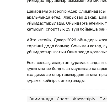
ұйымдастырушылар шамамен бір миллион
Дакардағы жасөспірімдер Олимпиадасы 
аралығында өтеді. Жарыстар Дакар, Ди
ұйымдастырылады. Ойындарға әлемнің т
қатысып, спорттың 25 түрі бойынша бақ
Айта кетейік, Дакар-2026 ойындары жа
төртінші дода болмақ. Сонымен қатар, 
ұйымдастырылатын Олимпиада қозғалысы
Еске салсақ, Қазақстан құрамасы алдағы 
құқығына ие болды. Қатысушылар қатары
жолдамалар спортшылардың атына тірке
құрамы кейінірек анықталады.
Олимпиада
Спорт
Жасөспірім
Бил