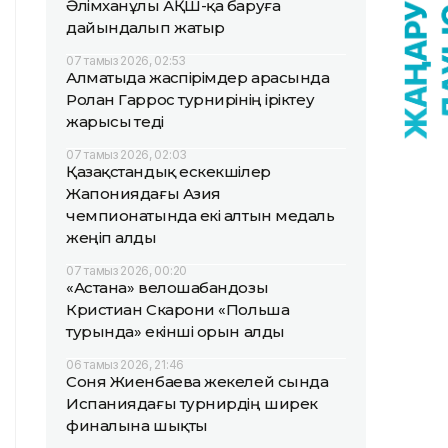
Әлімханұлы АҚШ-қа баруға
дайындалып жатыр
07 тамыз 2026, 02:53
Алматыда жаөспірімдер арасында
Ролан Гаррос турнирінің іріктеу
жарысы өтеді
07 тамыз 2026, 02:03
Қазақстандық ескекшілер
Жапониядағы Азия
чемпионатында екі алтын медаль
жеңіп алды
07 тамыз 2026, 00:20
«Астана» велошабандозы
Кристиан Скарони «Польша
турында» екінші орын алды
06 тамыз 2026, 21:46
Соня Жиенбаева жекелей сында
Испаниядағы турнирдің ширек
финалына шықты