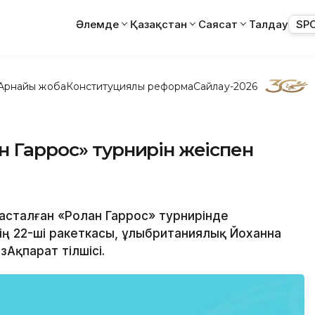
Әлемде
Қазақстан
Саясат
Талдау
SP
Арнайы жоба
Конституциялық реформа
Сайлау-2026
 Гаррос» турнирін жеңіспен
басталған «Ролан Гаррос» турнирінде
ң 22-ші ракеткасы, ұлыбританиялық Йоханна
зАқпарат тілшісі.