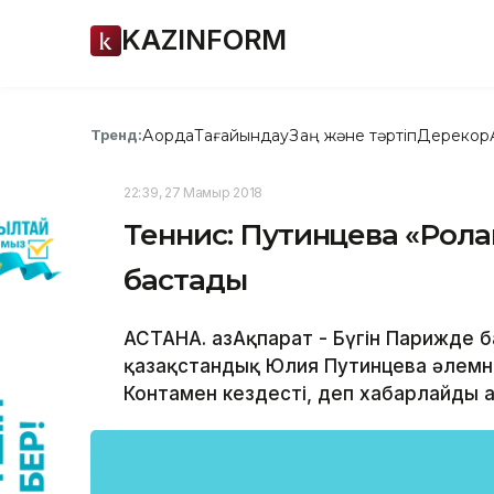
KAZINFORM
Ақорда
Тағайындау
Заң және тәртіп
Дерекқор
Тренд:
22:39, 27 Мамыр 2018
Теннис: Путинцева «Ролан
бастады
АСТАНА. ҚазАқпарат - Бүгін Парижде 
қазақстандық Юлия Путинцева әлемні
Контамен кездесті, деп хабарлайды Қа