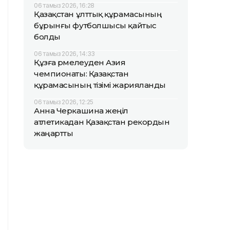
06 тамыз 2026, 16:28
Қазақстан ұлттық құрамасының
бұрынғы футболшысы қайтыс
болды
06 тамыз 2026, 14:33
Құзға өрмелеуден Азия
чемпионаты: Қазақстан
құрамасының тізімі жарияланды
06 тамыз 2026, 12:25
Анна Черкашина жеңіл
атлетикадан Қазақстан рекордын
жаңартты