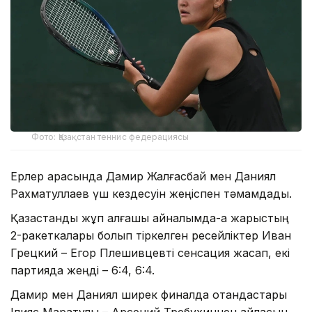
Фото: Қазақстан теннис федерациясы
Ерлер арасында Дамир Жалғасбай мен Даниял
Рахматуллаев үш кездесуін жеңіспен тәмамдады.
Қазақстандық жұп алғашқы айналымда-ақ жарыстың
2-ракеткалары болып тіркелген ресейліктер Иван
Грецкий – Егор Плешивцевті сенсация жасап, екі
партияда жеңді – 6:4, 6:4.
Дамир мен Даниял ширек финалда отандастары
Ілияс Маратұлы – Арсений Требухиннен айласын