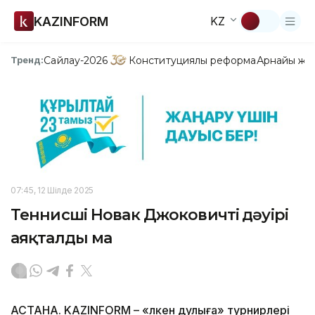
KAZINFORM
KZ
Сайлау-2026
Конституциялық реформа
Арнайы жо
Тренд:
07:45, 12 Шілде 2025
Теннисші Новак Джоковичтің дәуірі
аяқталды ма
АСТАНА. KAZINFORM – «Үлкен дулыға» турнирлері