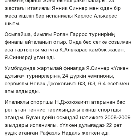
әлемнің бірінші және екінші ракеткалары, 23
жастағы италиялық Янник Синнер мен одан бір
жасқа кішілігі бар испаниялық Карлос Алькарас
шықты.
Осылайша, биылғы Ролан Гаррос турнирінің
финалы қайталанып отыр. Онда бес сетке созылған
аса тартысты матчта К.Алькарас камбэк жасап,
Я.Синнерді ұтқан еді.
Уимблдонда жартылай финалда Я.Синнер «Үлкен
дулыға» турнирлерінің 24 дүркін чемпионы,
сербиялық Новак Джоковичті 6:3, 6:3, 6:4 есебімен
қапы қалдырды.
Италиялық спортшы Н.Джоковичті қатарынан бес
рет ұтқан теннис тарихындағы екінші спортшы
атанды. Бұған дейін осындай нәтижеге 2008-2009
жылдары испаниялық, «Үлкен дулығада» 22 рет
үздік атанған Рафаэль Надаль жеткен еді.