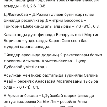
асырды – 6:1, 2:6, 10:8.
Д.Жалғасбай – Д.Рахматуллаев бүгін жартылай
финалда ресейліктер Дмитрий Бессонов –
Григорий Шебекинді қапы қалдырды – 7:6 (8:6), 6:3.
Қазақстандық дуэт финалда Беларусь өкілі Мартин
Борисюк – үндістандық Каран Сингхпен бас
жүлдені сарапқа салады.
Әйелдер арасында доданың 2-ракеткалары болып
тіркелген Асылжан Арыстанбекова – Іңкәр
Дүйсебай үмітті ақтады.
Асылжан мен Іңкәр бастапқыда түркиялық Селина
Атай – ресейлік Анастасия Мозгалеваны тықсыра
білді – 7:6 (7:1), 6:1.
А.Арыстанбекова – І.Дүйсебай ширек финалда
оңтүстіккореялық Ха Ым Ли – ресейлік Анна