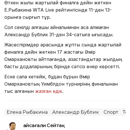
Өткен жылы жартылай финалға дейін жеткен
Е.Рыбакина WTA Live рейтингісінде 11-ден 13-
орынға сырғып тұр.
Сол секілді алғашқы айналымнан аса алмаған
Александр Бублик 31-ден 34-сатыға ығысады.
Жасөспірімдер арасында жұптық сында жартылай
финалға дейін жеткен 17 жастағы Әмір
Омархановты айтпағанда, қазақстандықтар жылдың
басты додаларының бірінде сәтсіз өнер көрсетті.
Еске сала кетейік, бұдан бұрын Әмір
Омархановтың Уимблдон турнирінің финалынан
тыс қалғанын
жазған едік
.
Елена Рыбакина
Александр Бублик
Спорт
Те
Ғайсағали Сейтақ