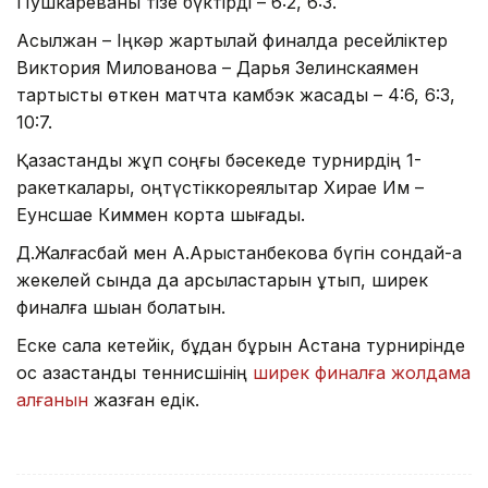
Пушкареваны тізе бүктірді – 6:2, 6:3.
Асылжан – Іңкәр жартылай финалда ресейліктер
Виктория Милованова – Дарья Зелинскаямен
тартысты өткен матчта камбэк жасады – 4:6, 6:3,
10:7.
Қазақстандық жұп соңғы бәсекеде турнирдің 1-
ракеткалары, оңтүстіккореялықтар Хирае Им –
Еунсшае Киммен кортқа шығады.
Д.Жалғасбай мен А.Арыстанбекова бүгін сондай-ақ
жекелей сында да қарсыластарын ұтып, ширек
финалға шыққан болатын.
Еске сала кетейік, бұдан бұрын Астана турнирінде
қос қазақстандық теннисшінің
ширек финалға жолдама
алғанын
жазған едік.