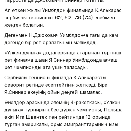
Ал өткен жылы Уимблдон финалында К.Алькарас
сербиялық теннисшіні 6:2, 6:2, 7:6 (7:4) есебімен
жеңген болатын.
Дегенмен Н.Джокович Уимблдонға тағы да кем
дегенде бір рет оралатынын мәлімдеді.
«Үлкен дулыға» додаларында қатарынан төртінші
рет финалға шыққан Я.Синнер Уимблдонда алғаш
рет чемпиондық атақ үшін таласады.
Сербиялық теннисші финалда К.Алькарасты
фаворит ретінде есептейтінін жеткізді. Бірақ
Я.Синнер екеуінің ойын деңгейі шамалас.
Әйелдер арасында әлемнің 4-ракеткасы, «Үлкен
дулыға» турнирінің бес дүркін чемпионы, Польша
өкілі Ига Швентек пен рейтингіде 12-орында
тұрған америкалық, орыс эмигранттарының қызы