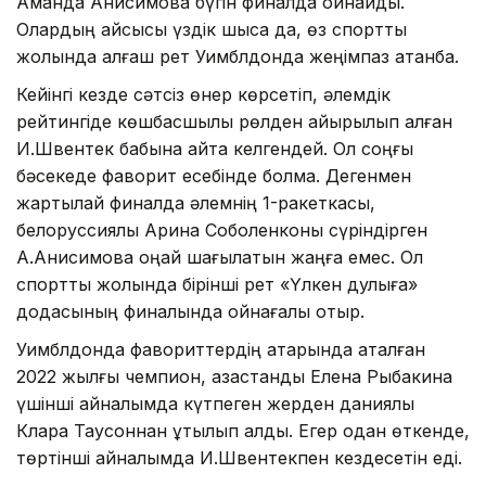
Аманда Анисимова бүгін финалда ойнайды.
Олардың қайсысы үздік шықса да, өз спорттық
жолында алғаш рет Уимблдонда жеңімпаз атанбақ.
Кейінгі кезде сәтсіз өнер көрсетіп, әлемдік
рейтингіде көшбасшылық рөлден айырылып қалған
И.Швентек бабына қайта келгендей. Ол соңғы
бәсекеде фаворит есебінде болмақ. Дегенмен
жартылай финалда әлемнің 1-ракеткасы,
белоруссиялық Арина Соболенконы сүріндірген
А.Анисимова оңай шағылатын жаңғақ емес. Ол
спорттық жолында бірінші рет «Үлкен дулыға»
додасының финалында ойнағалы отыр.
Уимблдонда фавориттердің қатарында аталған
2022 жылғы чемпион, қазақстандық Елена Рыбакина
үшінші айналымда күтпеген жерден даниялық
Клара Таусоннан ұтылып қалды. Егер одан өткенде,
төртінші айналымда И.Швентекпен кездесетін еді.