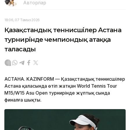
Авторлар
18:06, 07 Тамыз 2026
Қазақстандық теннисшілер Астана
турнирінде чемпиондық атаққа
таласады
АСТАНА. KAZINFORM — Қазақстандық теннисшілер
Астана қаласында өтіп жатқан World Tennis Tour
M15/W15 Asu Open турнирінде жұптық сында
финалға шықты.