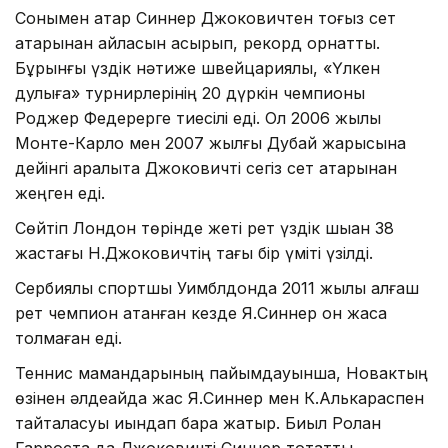
Сонымен қатар Синнер Джоковичтен тоғыз сет
қатарынан айласын асырып, рекорд орнатты.
Бұрынғы үздік нәтиже швейцариялық, «Үлкен
дулыға» турнирлерінің 20 дүркін чемпионы
Роджер Федерерге тиесілі еді. Ол 2006 жылы
Монте-Карло мен 2007 жылғы Дубай жарысына
дейінгі аралықта Джоковичті сегіз сет қатарынан
жеңген еді.
Сөйтіп Лондон төрінде жеті рет үздік шыққан 38
жастағы Н.Джоковичтің тағы бір үміті үзілді.
Сербиялық спортшы Уимблдонда 2011 жылы алғаш
рет чемпион атанған кезде Я.Синнер он жасқа
толмаған еді.
Теннис мамандарының пайымдауынша, Новактың
өзінен әлдеқайда жас Я.Синнер мен К.Алькараспен
тайталасуы қиындап бара жатыр. Биыл Ролан
Гарроста да Джоковичті Синнер тоқтатты.