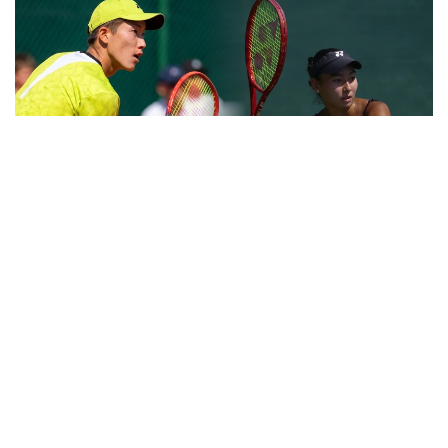
Коллаж: Kazinform / ҚТФ
Қазақстандық теннисшілерден осы аптада жекелей
сында Дамир Жалғасбай мен Асылжан
Арыстанбекова сәтті өнер көрсетіп жатыр.
Ерлер арасында 18 жастағы Дамир алдымен
әлемнің 805-ракеткасы, ресейлік Григорий
Шебекинді 6:3, 6:4 есебімен жеңді.