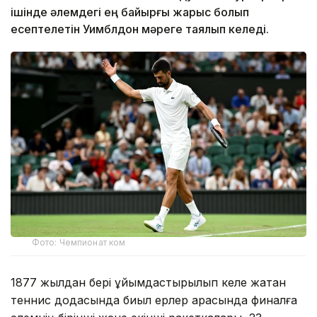
ішінде әлемдегі ең байырғы жарыс болып
есептелетін Уимблдон мәреге таялып келеді.
Фото: Чемпионат ком
1877 жылдан бері ұйымдастырылып келе жатқан
теннис додасында биыл ерлер арасында финалға