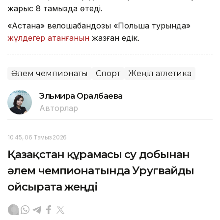
жарыс 8 тамызда өтеді.
«Астана» велошабандозы «Польша турында»
жүлдегер атанғанын
жазған едік.
Әлем чемпионаты
Спорт
Жеңіл атлетика
Эльмира Оралбаева
Авторлар
10:45, 06 Тамыз 2026
Қазақстан құрамасы су добынан
әлем чемпионатында Уругвайды
ойсырата жеңді