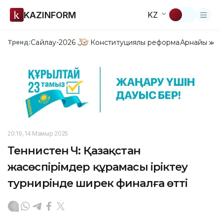
KAZINFORM
KZ
Сайлау-2026
Конституциялық реформа
Арнайы жо
Тренд:
20:19, 14 Мамыр 2025
Теннистен ӘЧ: Қазақстан
жасөспірімдер құрамасы іріктеу
турнирінде ширек финалға өтті