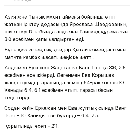
Азия және Тынық мұхит аймағы бойынша өтіп
жатқан іріктеу додасында Ярослава Шведованың
шәкірттері D тобында алдымен Таиланд құрамасын
3:0 есебімен қапы қалдырған еді.
Бүгін қазақстандық қыздар Қытай командасымен
матчта камбэк жасап, жеңіске жетті.
Алдымен Еркежан Жаңатаева Ванг Тонгқа 3:6, 2:6
есебімен есе жіберді. Дегенмен Ева Корышев
жасөспірімдер арасында әлемнің 64-ракеткасы Ю
Ханьды 6:4, 6:1 есебімен ұтып, таразы басын
теңестірді.
Содан кейін Еркежан мен Ева жұптық сында Ванг
Тонг – Ю Ханьды тізе бүктірді – 6:4, 7:5.
Қорытынды есеп – 2:1.