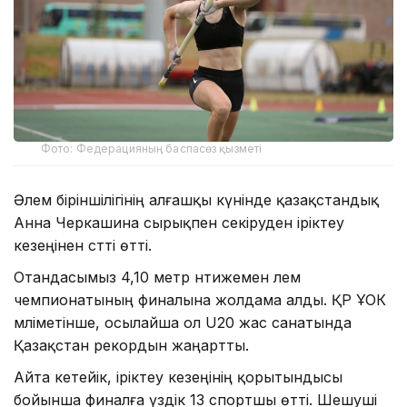
Фото: Федерацияның баспасөз қызметі
Әлем біріншілігінің алғашқы күнінде қазақстандық
Анна Черкашина сырықпен секіруден іріктеу
кезеңінен сәтті өтті.
Отандасымыз 4,10 метр нәтижемен әлем
чемпионатының финалына жолдама алды. ҚР ҰОК
мәліметінше, осылайша ол U20 жас санатында
Қазақстан рекордын жаңартты.
Айта кетейік, іріктеу кезеңінің қорытындысы
бойынша финалға үздік 13 спортшы өтті. Шешуші