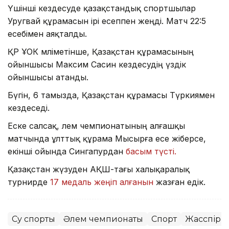
Үшінші кездесуде қазақстандық спортшылар
Уругвай құрамасын ірі есеппен жеңді. Матч 22:5
есебімен аяқталды.
ҚР ҰОК мәліметінше, Қазақстан құрамасының
ойыншысы Максим Сасин кездесудің үздік
ойыншысы атанды.
Бүгін, 6 тамызда, Қазақстан құрамасы Түркиямен
кездеседі.
Еске салсақ, әлем чемпионатының алғашқы
матчында ұлттық құрама Мысырға есе жіберсе,
екінші ойында Сингапурдан
басым түсті.
Қазақстан жүзуден АҚШ-тағы халықаралық
турнирде
17 медаль жеңіп алғанын
жазған едік.
Су спорты
Әлем чемпионаты
Спорт
Жасөспірі