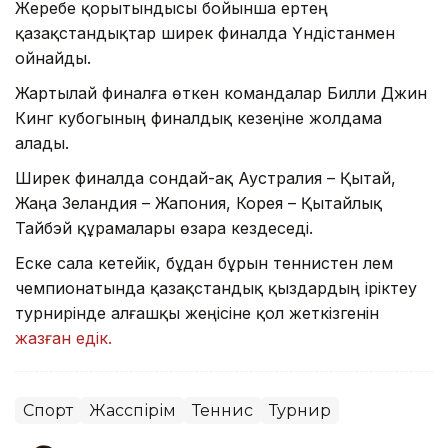
Жеребе қорытындысы бойынша ертең
қазақстандықтар ширек финалда Үндістанмен
ойнайды.
Жартылай финалға өткен командалар Билли Джин
Кинг кубогының финалдық кезеңіне жолдама
алады.
Ширек финалда сондай-ақ Аустралия – Қытай,
Жаңа Зеландия – Жапония, Корея – Қытайлық
Тайбэй құрамалары өзара кездеседі.
Еске сала кетейік, бұдан бұрын теннистен әлем
чемпионатында қазақстандық қыздардың іріктеу
турнирінде алғашқы жеңісіне қол жеткізгенін
жазған едік.
Спорт
Жасөспірім
Теннис
Турнир