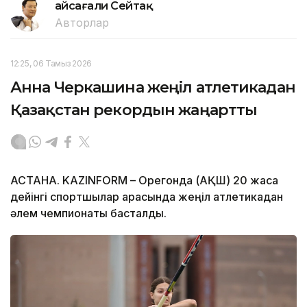
Ғайсағали Сейтақ
Авторлар
12:25, 06 Тамыз 2026
Анна Черкашина жеңіл атлетикадан
Қазақстан рекордын жаңартты
АСТАНА. KAZINFORM – Орегонда (АҚШ) 20 жасқа
дейінгі спортшылар арасында жеңіл атлетикадан
әлем чемпионаты басталды.