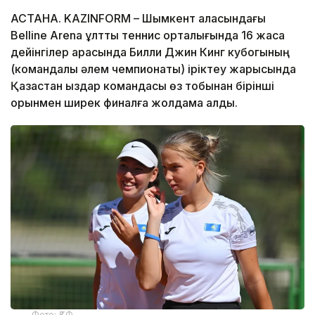
АСТАНА. KAZINFORM – Шымкент қаласындағы
Belline Arena ұлттық теннис орталығында 16 жасқа
дейінгілер арасында Билли Джин Кинг кубогының
(командалық әлем чемпионаты) іріктеу жарысында
Қазақстан қыздар командасы өз тобынан бірінші
орынмен ширек финалға жолдама алды.
Фото: ҚТФ