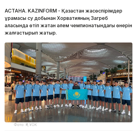
АСТАНА. KAZINFORM - Қазақстан жасөспірімдер
құрамасы су добынан Хорватияның Загреб
қаласында өтіп жатқан әлем чемпионатындағы өнерін
жалғастырып жатыр.
Фото: ҚР ҰОК