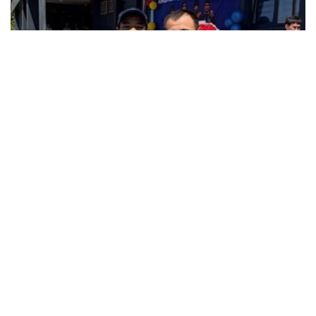
Фото: instagram.com/ grekoroman_wrestlingkz
Бакуде өткен жасөспірімдер арасындағы әлем
чемпионатында 55 келіге дейінгі салмақ
дәрежесінде алтын медаль жеңіп алған жас
балуанға су жаңа автокөлік пен асыл тұқымды
тұлпар сыйға тартылды.
Чемпион жеңістен кейінгі әсерін бөлісіп, жетістікке
жету жолында қолдау көрсеткен