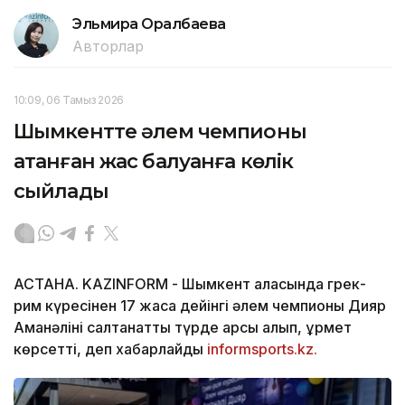
Эльмира Оралбаева
Авторлар
10:09, 06 Тамыз 2026
Шымкентте әлем чемпионы
атанған жас балуанға көлік
сыйлады
АСТАНА. KAZINFORM -
Шымкент қаласында грек-
рим күресінен 17 жасқа дейінгі әлем чемпионы Дияр
Аманәліні салтанатты түрде қарсы алып, құрмет
көрсетті, деп хабарлайды
informsports.kz.